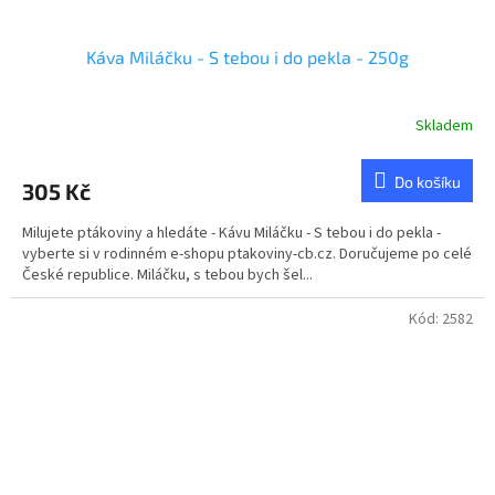
Káva Miláčku - S tebou i do pekla - 250g
Skladem
Do košíku
305 Kč
Milujete ptákoviny a hledáte - Kávu Miláčku - S tebou i do pekla -
vyberte si v rodinném e-shopu ptakoviny-cb.cz. Doručujeme po celé
České republice. Miláčku, s tebou bych šel...
Kód:
2582