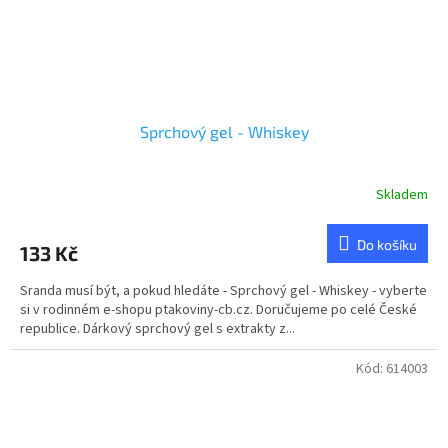
Sprchový gel - Whiskey
Skladem
Průměrné
hodnocení
produktu
Do košíku
133 Kč
je
5,0
Sranda musí být, a pokud hledáte - Sprchový gel - Whiskey - vyberte
z
si v rodinném e-shopu ptakoviny-cb.cz. Doručujeme po celé České
5
republice. Dárkový sprchový gel s extrakty z...
hvězdiček.
Kód:
614003