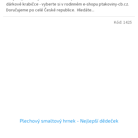
dárkové krabičce - vyberte si v rodinném e-shopu ptakoviny-cb.cz.
5
Doručujeme po celé České republice. Hledáte...
hvězdiček.
Kód:
1425
Plechový smaltový hrnek - Nejlepší dědeček