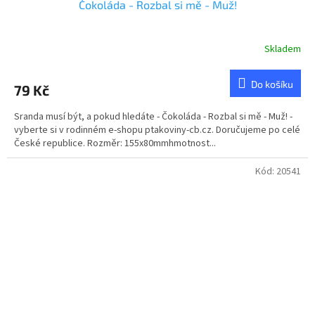
Čokoláda - Rozbal si mě - Muž!
Skladem
Průměrné
hodnocení
produktu
Do košíku
79 Kč
je
5,0
Sranda musí být, a pokud hledáte - Čokoláda - Rozbal si mě - Muž! -
z
vyberte si v rodinném e-shopu ptakoviny-cb.cz. Doručujeme po celé
5
České republice. Rozměr: 155x80mmhmotnost...
hvězdiček.
Kód:
20541