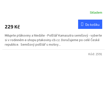
Skladem
Do košíku
229 Kč
Milujete ptákoviny a hledáte - Polštář Kamasutra semišový - vyberte
si v rodinném e-shopu ptakoviny-cb.cz. Doručujeme po celé České
republice. Semišový polštář s motivy...
Kód:
2591