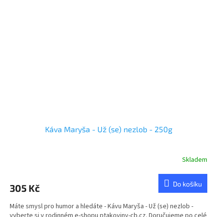
Káva Maryša - Už (se) nezlob - 250g
Skladem
Do košíku
305 Kč
Máte smysl pro humor a hledáte - Kávu Maryša - Už (se) nezlob -
vyberte si v rodinném e-shopu ptakoviny-cb.cz. Doručujeme po celé