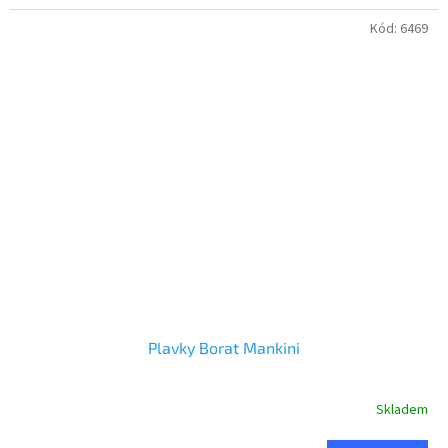
Kód:
6469
Plavky Borat Mankini
Skladem
Průměrné
hodnocení