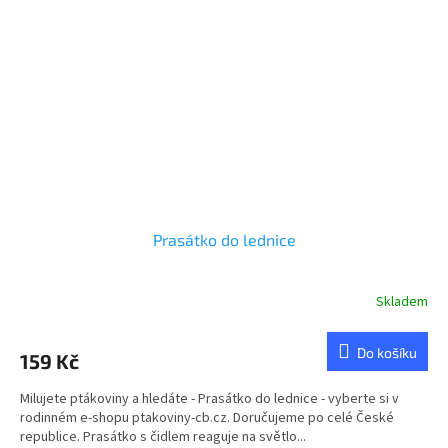
Prasátko do lednice
Skladem
Průměrné
hodnocení
produktu
Do košíku
159 Kč
je
5,0
Milujete ptákoviny a hledáte - Prasátko do lednice - vyberte si v
z
rodinném e-shopu ptakoviny-cb.cz. Doručujeme po celé České
5
republice. Prasátko s čidlem reaguje na světlo...
hvězdiček.