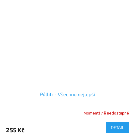
Půllitr - Všechno nejlepší
Momentálně nedostupné
Průměrné
hodnocení
produktu
DETAIL
255 Kč
je