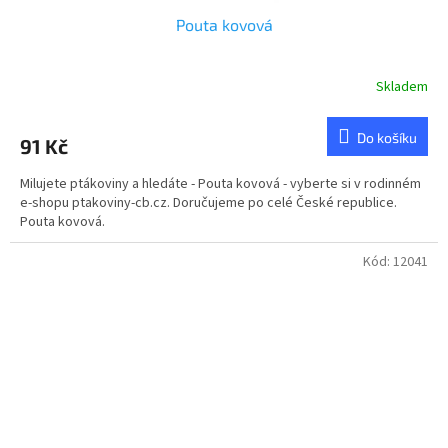
Pouta kovová
Skladem
Průměrné
hodnocení
produktu
Do košíku
91 Kč
je
5,0
Milujete ptákoviny a hledáte - Pouta kovová - vyberte si v rodinném
z
e-shopu ptakoviny-cb.cz. Doručujeme po celé České republice.
5
Pouta kovová.
hvězdiček.
Kód:
12041