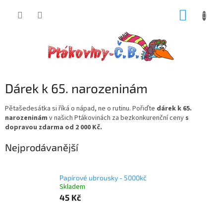
Přejít
NÁKUP
na
obsah
KOŠÍK
Dárek k 65. narozeninám
Pětašedesátka si říká o nápad, ne o rutinu. Pořiďte
dárek k 65.
narozeninám
v našich Ptákovinách za bezkonkurenční ceny
s
dopravou zdarma od 2 000 Kč.
Nejprodávanější
Papírové ubrousky - 5000kč
Skladem
45 Kč