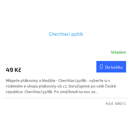
Chechtací pytlík
Skladem
Průměrné
hodnocení
produktu
Do košíku
49 Kč
je
4,8
Milujete ptákoviny a hledáte - Chechtací pytlík - vyberte si v
z
rodinném e-shopu ptakoviny-cb.cz. Doručujeme po celé České
5
republice. Chechtací pytlík. Po zmáčknutí na nos se...
hvězdiček.
Kód:
4463-1