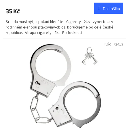
hodnocení
produktu
Do košíku
35 Kč
je
3,0
Sranda musí být, a pokud hledáte - Cigarety - 2ks - vyberte si v
z
rodinném e-shopu ptakoviny-cb.cz. Doručujeme po celé České
5
republice. Atrapa cigarety - 2ks. Po fouknutí...
hvězdiček.
Kód:
72413