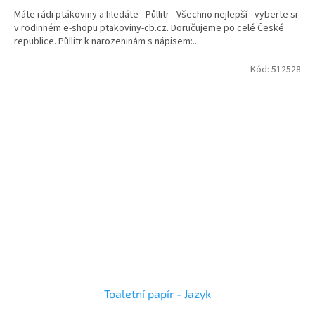
5,0
Máte rádi ptákoviny a hledáte - Půllitr - Všechno nejlepší - vyberte si
z
v rodinném e-shopu ptakoviny-cb.cz. Doručujeme po celé České
5
republice. Půllitr k narozeninám s nápisem:...
hvězdiček.
Kód:
512528
Toaletní papír - Jazyk