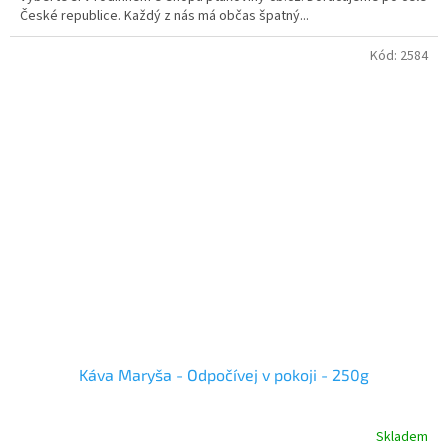
České republice. Každý z nás má občas špatný...
Kód:
2584
Káva Maryša - Odpočívej v pokoji - 250g
Skladem
Průměrné