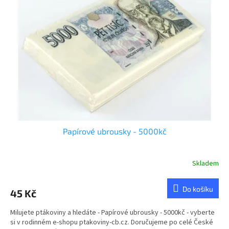
u
s
k
p
t
r
ů
o
d
u
k
t
ů
Papírové ubrousky - 5000kč
Skladem
Průměrné
hodnocení
produktu
Do košíku
45 Kč
je
4,8
Milujete ptákoviny a hledáte - Papírové ubrousky - 5000kč - vyberte
z
si v rodinném e-shopu ptakoviny-cb.cz. Doručujeme po celé České
5