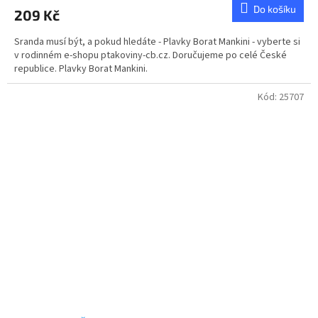
produktu
Do košíku
209 Kč
je
5,0
Sranda musí být, a pokud hledáte - Plavky Borat Mankini - vyberte si
z
v rodinném e-shopu ptakoviny-cb.cz. Doručujeme po celé České
5
republice. Plavky Borat Mankini.
hvězdiček.
Kód:
25707