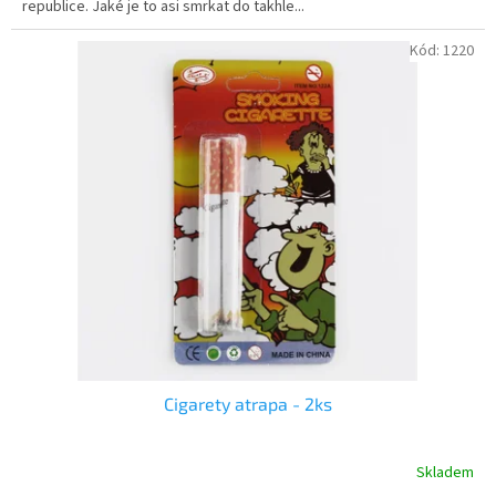
republice. Jaké je to asi smrkat do takhle...
hvězdiček.
Kód:
1220
Cigarety atrapa - 2ks
Skladem
Průměrné