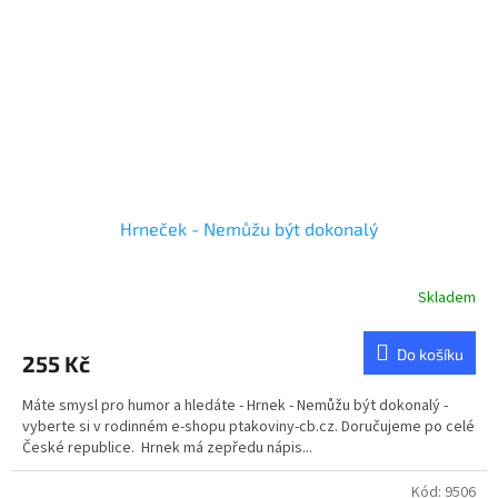
Hrneček - Nemůžu být dokonalý
Skladem
Do košíku
255 Kč
Máte smysl pro humor a hledáte - Hrnek - Nemůžu být dokonalý -
vyberte si v rodinném e-shopu ptakoviny-cb.cz. Doručujeme po celé
České republice. Hrnek má zepředu nápis...
Kód:
9506