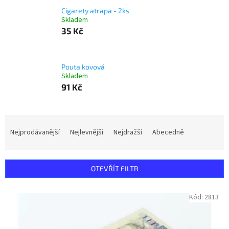
Cigarety atrapa - 2ks
Skladem
35 Kč
Pouta kovová
Skladem
91 Kč
Ř
a
Nejprodávanější
Nejlevnější
Nejdražší
Abecedně
z
e
n
OTEVŘÍT FILTR
í
p
V
Kód:
2813
r
ý
o
p
d
i