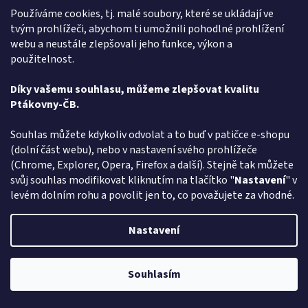
Používáme cookies, tj. malé soubory, které se ukládají ve
Káva Maryša - Do smrti dobrý - 250g
tvým prohlížeči, abychom ti umožnili pohodlné prohlížení
webu a neustále zlepšovali jeho funkce, výkon a
použitelnost.
Momentálně nedostupné
Průměrné
hodnocení
Díky vašemu souhlasu, můžeme zlepšovat kvalitu
produktu
DETAIL
283 Kč
Ptákovny-ČB.
je
5,0
Sranda musí být, a pokud hledáte - Kávu Maryša - Do smrti dobrý -
z
Souhlas můžete kdykoliv odvolat a to buď v patičce e-shopu
vyberte si v rodinném e-shopu ptakoviny-cb.cz. Doručujeme po celé
5
(dolní část webu), nebo v nastavení svého prohlížeče
České republice. Pokud jste...
hvězdiček.
(Chrome, Explorer, Opera, Firefox a další). Stejně tak můžete
svůj souhlas modifikovat kliknutím na tlačítko "
Nastavení
" v
Kód:
2587
levém dolním rohu a povolit jen to, co považujete za vhodné.
Nastavení
Souhlasím
Pozor změna otevírací dob: Po-Čt - od 13:00 do 17:00 Pátek Zavřeno