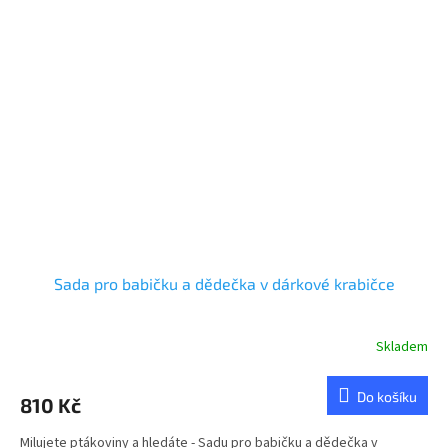
Sada pro babičku a dědečka v dárkové krabičce
Skladem
Průměrné
hodnocení
produktu
Do košíku
810 Kč
je
5,0
Milujete ptákoviny a hledáte - Sadu pro babičku a dědečka v
z