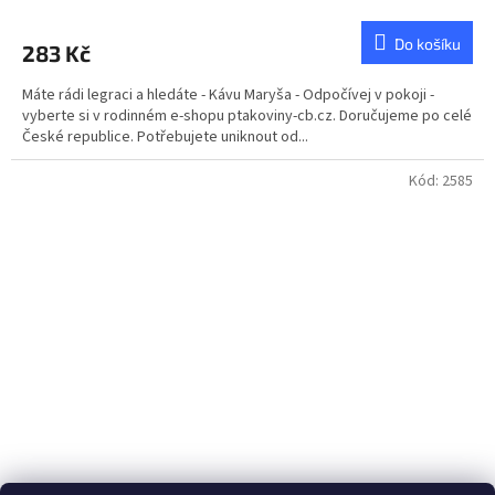
hodnocení
produktu
Do košíku
283 Kč
je
5,0
Máte rádi legraci a hledáte - Kávu Maryša - Odpočívej v pokoji -
z
vyberte si v rodinném e-shopu ptakoviny-cb.cz. Doručujeme po celé
5
České republice. Potřebujete uniknout od...
hvězdiček.
Kód:
2585