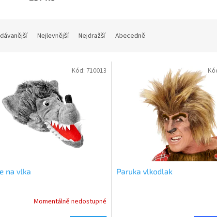
dávanější
Nejlevnější
Nejdražší
Abecedně
Kód:
710013
Kó
e na vlka
Paruka vlkodlak
Momentálně nedostupné
rné
cení