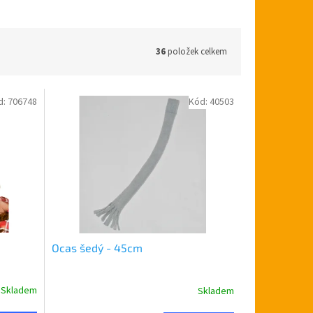
36
položek celkem
d:
706748
Kód:
40503
Ocas šedý - 45cm
Skladem
Skladem