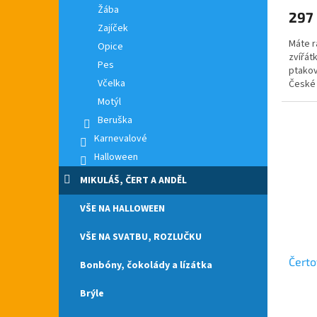
produ
Žába
297
je
Zajíček
5,0
Máte r
z
Opice
zvířát
5
Pes
ptakov
hvězdi
Včelka
České 
čepice 
Motýl
Beruška
Karnevalové
Halloween
MIKULÁŠ, ČERT A ANDĚL
VŠE NA HALLOWEEN
VŠE NA SVATBU, ROZLUČKU
Čerto
Bonbóny, čokolády a lízátka
Brýle