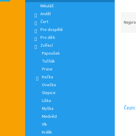
n
Mikuláš
e
Anděl
l
Ř
a
Čert
Nejpro
z
Pro dospělé
e
Pro děti
V
n
Zvířecí
ý
í
Papoušek
p
p
i
Tučňák
r
s
o
Prase
p
d
Kočka
r
u
Ovečka
o
k
Slepice
d
t
Liška
u
ů
Čepic
k
Myška
t
Medvěd
ů
Vlk
Průmě
Králík
hodno