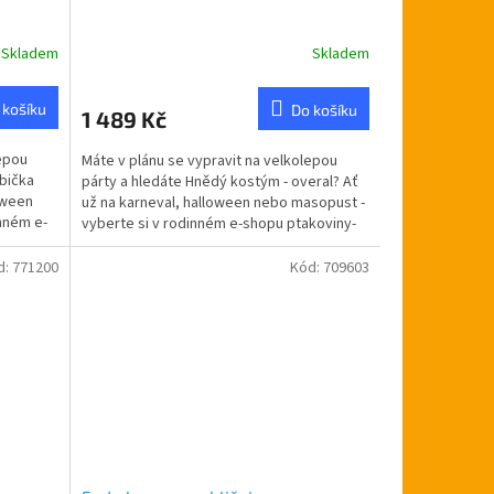
Skladem
Skladem
Průměrné
hodnocení
produktu
 košíku
Do košíku
1 489 Kč
je
5,0
lepou
Máte v plánu se vypravit na velkolepou
z
bička
párty a hledáte Hnědý kostým - overal? Ať
5
oween
už na karneval, halloween nebo masopust -
hvězdiček.
nném e-
vyberte si v rodinném e-shopu ptakoviny-
cb.cz....
d:
771200
Kód:
709603