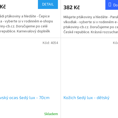
ktu
DETAIL
Do
 Kč
382 Kč
ádi ptákoviny a hledáte - Čepice
Milujete ptákoviny a hledáte - Paru
ka - vyberte si v rodinném e-shopu
vlkodlak - vyberte si v rodinném e
iny-cb.cz. Doručujeme po celé
ptakoviny-cb.cz. Doručujeme po c
ček.
republice. Karnevalový doplněk
České republice. Krásná rozcucha
na vlka. Tato...
paruka z vás udělá...
Kód:
4054
Kó
vský ocas šedý lux - 70cm
Kožich šedý lux - dětský
Skladem