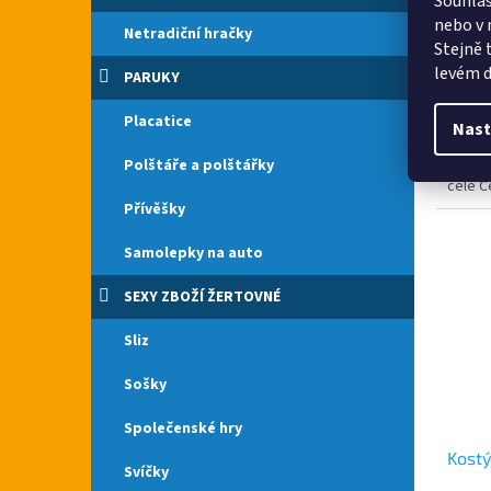
Souhlas
Průmě
nebo v 
Netradiční hračky
hodno
Stejně 
produ
levém d
PARUKY
139 
je
5,0
Placatice
Máte r
z
Nast
vlkodl
5
Polštáře a polštářky
shopu 
hvězdi
celé Č
čelenc
Přívěšky
Samolepky na auto
SEXY ZBOŽÍ ŽERTOVNÉ
Sliz
Sošky
Společenské hry
Kostý
Svíčky