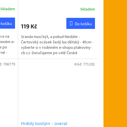
Skladem
Skladem
Průměrné
hodnocení
produktu
 košíku
Do košíku
119 Kč
je
5,0
ice na
Sranda musí být, a pokud hledáte -
z
dinném e-
Čertovský ocásek šedý lux dětský - 45cm -
5
e po
vyberte si v rodinném e-shopu ptakoviny-
hvězdiček.
rné -
cb.cz. Doručujeme po celé České
republice. Ocas dětský...
d:
706779
Kód:
771201
Hnědý kostým - overal