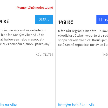
Momentálně nedostupné
rné
cení
ktu
DETAIL
Do
9 Kč
149 Kč
 plánu se vypravit na velkolepou
Máte rádi legraci a hledáte - Rukav
a hledáte Kostým vlka? Ať už na
vlkodlaka dětské - vyberte si v ro
al, halloween nebo masopust -
shopu ptakoviny-cb.cz. Doručujem
ček.
e si v rodinném e-shopu ptakoviny-
celé České republice. Rukavice če
 Doručujeme...
100% polyester....
Kód:
711754
Kó
ka na vlka
Kostým babička - vlk