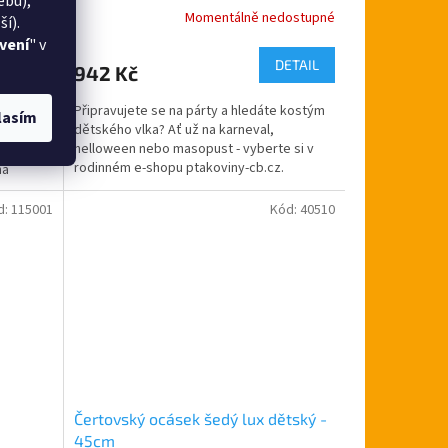
ebu),
Skladem
Momentálně nedostupné
Průměrné
í).
hodnocení
vení
" v
produktu
DETAIL
 košíku
942 Kč
je
5,0
Připravujete se na párty a hledáte kostým
ši na
z
lasím
dětského vlka? Ať už na karneval,
pu
5
helloween nebo masopust - vyberte si v
elé
hvězdiček.
rodinném e-shopu ptakoviny-cb.cz.
na
Doručujeme po celé České...
d:
115001
Kód:
40510
Čertovský ocásek šedý lux dětský -
45cm