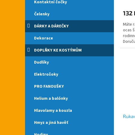
Kontaktní čočky
132 
Čelenky
Máte r
DÁRKY A DÁREČKY
ocas š
rodinn
Dekorace
Doruču
Čertov
DOPLŇKY KE KOSTÝMŮM
Dudlíky
Elektrošoky
PRO FANOUŠKY
Helium a balónky
Hlavolamy a kouzla
Rukav
Hmyz a jiná havěť
Hodiny