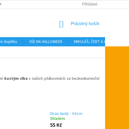
KTY
Přihlášení
NÁKUPNÍ
Prázdný košík
KOŠÍK
vé doplňky
VŠE NA HALLOWEEN
MIKULÁŠ, ČERT A ANDĚL
T
lní
kostým vlka
v našich ptákovinách za bezkonkurenční
Ocas šedý - 45cm
Skladem
55 Kč