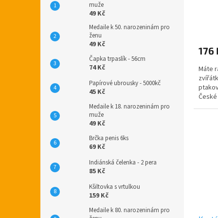
muže
49 Kč
Průmě
Medaile k 50. narozeninám pro
hodno
ženu
produ
49 Kč
176 
je
Čapka trpaslík - 56cm
5,0
74 Kč
Máte r
z
zvířát
5
Papírové ubrousky - 5000kč
ptakov
hvězdi
45 Kč
České 
čepička
Medaile k 18. narozeninám pro
muže
49 Kč
Brčka penis 6ks
69 Kč
Indiánská čelenka - 2 pera
85 Kč
Kšiltovka s vrtulkou
159 Kč
Medaile k 80. narozeninám pro