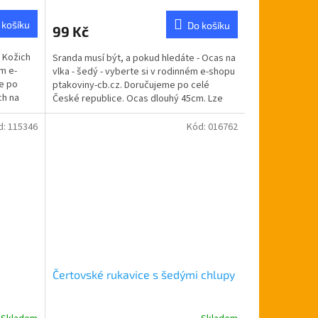
 košíku
Do košíku
99 Kč
- Kožich
Sranda musí být, a pokud hledáte - Ocas na
m e-
vlka - šedý - vyberte si v rodinném e-shopu
e po
ptakoviny-cb.cz. Doručujeme po celé
ch na
České republice. Ocas dlouhý 45cm. Lze
použít na...
d:
115346
Kód:
016762
Čertovské rukavice s šedými chlupy