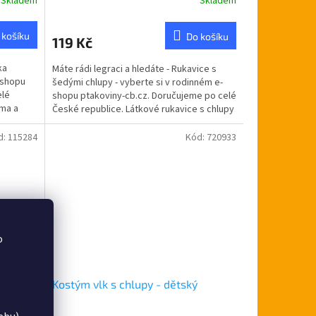
Skladem
Skladem
 košíku
Do košíku
119 Kč
ka
Máte rádi legraci a hledáte - Rukavice s
-shopu
šedými chlupy - vyberte si v rodinném e-
elé
shopu ptakoviny-cb.cz. Doručujeme po celé
ima a
České republice. Látkové rukavice s chlupy
délka...
d:
115284
Kód:
720933
o
Kostým vlk s chlupy - dětský