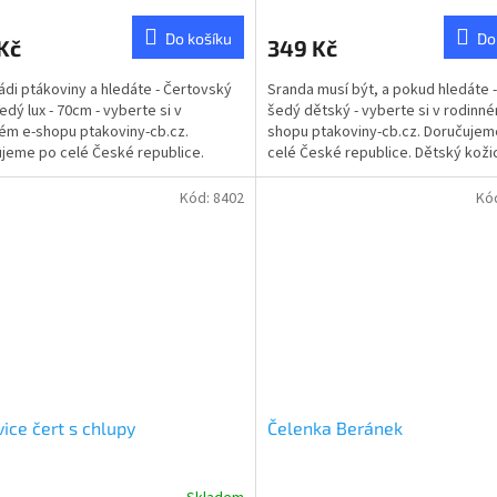
Do košíku
Do
Kč
349 Kč
ádi ptákoviny a hledáte - Čertovský
Sranda musí být, a pokud hledáte 
edý lux - 70cm - vyberte si v
šedý dětský - vyberte si v rodinné
ém e-shopu ptakoviny-cb.cz.
shopu ptakoviny-cb.cz. Doručujem
jeme po celé České republice.
celé České republice. Dětský koži
ský ocas...
čerta, vlka,...
Kód:
8402
Kó
ice čert s chlupy
Čelenka Beránek