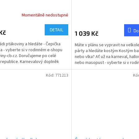
Momentálně nedostupné
rné
cení
ktu
DETAIL
Do
Kč
1 039 Kč
ádi ptákoviny a hledáte - Čepička
Máte v plánu se vypravit na velko
ka - vyberte si v rodinném e-shopu
párty a hledáte kostým Kostým ba
iny-cb.cz. Doručujeme po celé
nebo vlka? Ať už na karneval, hall
ček.
republice. Karnevalový doplněk
nebo masopust - vyberte si v rodi
 na vlka. Tato...
shopu...
Kód:
771213
Kó