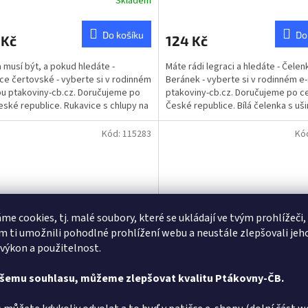
Skladem
rné
cení
ktu
Do košíku
Do
 Kč
124 Kč
 musí být, a pokud hledáte -
Máte rádi legraci a hledáte - Čelen
ce čertovské - vyberte si v rodinném
Beránek - vyberte si v rodinném e
u ptakoviny-cb.cz. Doručujeme po
ptakoviny-cb.cz. Doručujeme po c
ček.
eské republice. Rukavice s chlupy na
České republice. Bílá čelenka s uš
vlkodlaka...
rohy na Beránka.
Kód:
115283
Kó
me cookies, tj. malé soubory, které se ukládají ve tvým prohlížeči,
 ti umožnili pohodlné prohlížení webu a neustále zlepšovali jeh
 výkon a použitelnost.
a vlka - světle šedé
Uši na vlka - tmavě šedé
ašemu souhlasu, můžeme zlepšovat kvalitu Ptákovny-ČB.