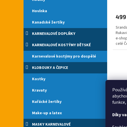
Průmě
hodno
Hovínka
produ
499
je
Kanadské žertíky
5,0
Sranda
z
Rukavi
5
KARNEVALOVÉ DOPLŇKY
e-shop
hvězdi
celé Č
KARNEVALOVÉ KOSTÝMY DĚTSKÉ
čerta, 
Karnevalové kostýmy pro dospělé
KLOBOUKY A ČEPICE
Kostky
Používá
Kravaty
abychom
Kuřácké žertíky
funkce,
Make-up a latex
Uši n
Díky v
MASKY KARNEVALOVÉ