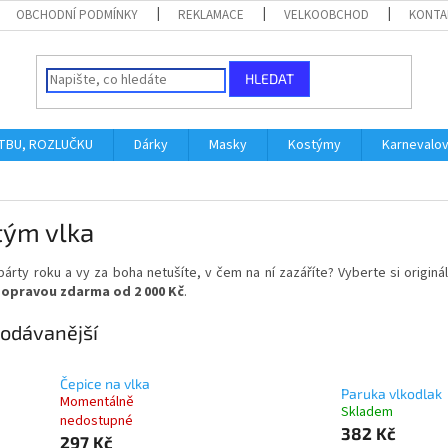
OBCHODNÍ PODMÍNKY
REKLAMACE
VELKOOBCHOD
KONTA
HLEDAT
ATBU, ROZLUČKU
Dárky
Masky
Kostýmy
Karnevalo
tým vlka
 párty roku a vy za boha netušíte, v čem na ní zazáříte? Vyberte si
originá
dopravou zdarma od 2 000 Kč
.
odávanější
Čepice na vlka
Paruka vlkodlak
Momentálně
Skladem
nedostupné
382 Kč
297 Kč