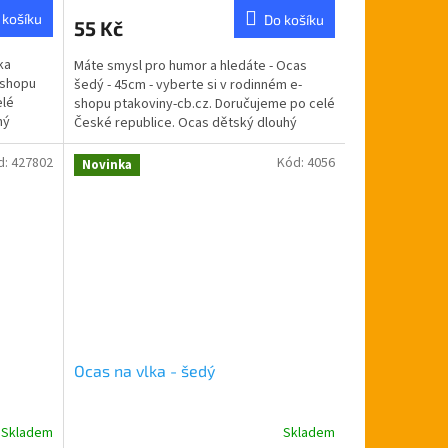
 košíku
Do košíku
55 Kč
ka
Máte smysl pro humor a hledáte - Ocas
-shopu
šedý - 45cm - vyberte si v rodinném e-
elé
shopu ptakoviny-cb.cz. Doručujeme po celé
ný
České republice. Ocas dětský dlouhý
45cm.Lze použít na...
d:
427802
Kód:
4056
Novinka
Ocas na vlka - šedý
Skladem
Skladem