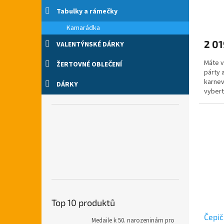
Tabulky a rámečky
Průmě
hodno
Kamarádka
produ
2 01
VALENTÝNSKÉ DÁRKY
je
5,0
Máte v
ŽERTOVNÉ OBLEČENÍ
z
párty 
5
karnev
hvězdi
DÁRKY
vybert
cb.cz.
Top 10 produktů
Čepič
Medaile k 50. narozeninám pro