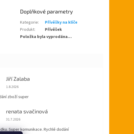
Doplňkové parametry
Kategorie
:
Přívěšky na klíče
Produkt
:
Přívěšek
Položka byla vyprodána…
Jiří Zalaba
Hodnocení obchodu je 5 z 5 hvězdiček.
1.8.2026
dání zboží super
renata svačinová
Hodnocení obchodu je 5 z 5 hvězdiček.
31.7.2026
ádku. Super komunikace. Rychlé dodání