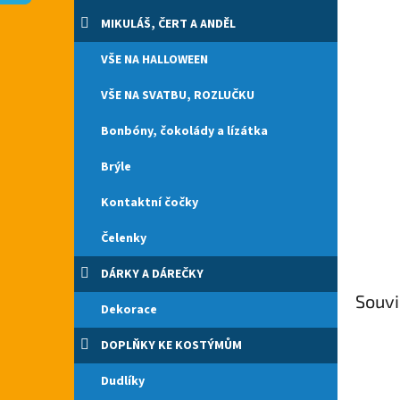
n
e
MIKULÁŠ, ČERT A ANDĚL
l
VŠE NA HALLOWEEN
VŠE NA SVATBU, ROZLUČKU
Bonbóny, čokolády a lízátka
Brýle
Kontaktní čočky
Čelenky
DÁRKY A DÁREČKY
Souvi
Dekorace
DOPLŇKY KE KOSTÝMŮM
Dudlíky