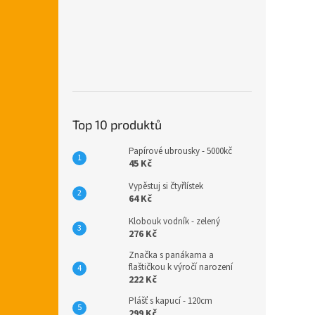
Top 10 produktů
Papírové ubrousky - 5000kč
45 Kč
Vypěstuj si čtyřlístek
64 Kč
Klobouk vodník - zelený
276 Kč
Značka s panákama a
flaštičkou k výročí narození
222 Kč
Plášť s kapucí - 120cm
299 Kč