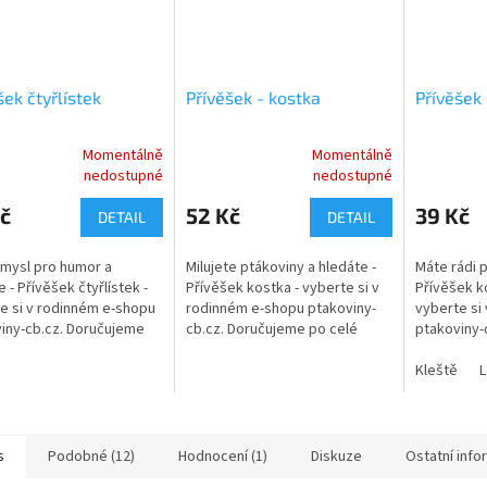
šek čtyřlístek
Přívěšek - kostka
Přívěšek
Momentálně
Momentálně
rné
Průměrné
nedostupné
nedostupné
cení
hodnocení
ktu
produktu
č
52 Kč
39 Kč
DETAIL
DETAIL
je
5,0
mysl pro humor a
Milujete ptákoviny a hledáte -
Máte rádi p
z
 - Přívěšek čtyřlístek -
Přívěšek kostka - vyberte si v
Přívěšek k
5
e si v rodinném e-shopu
rodinném e-shopu ptakoviny-
vyberte si
ček.
hvězdiček.
iny-cb.cz. Doručujeme
cb.cz. Doručujeme po celé
ptakoviny-
é České republice.
České republice. Přívěšek ve
po celé Če
 přívěšek ve tvaru
tvaru hrací kostky. Rozměry -...
Kovový pří
Kleště
L
ku....
nářadí....
s
Podobné (12)
Hodnocení (1)
Diskuze
Ostatní inf