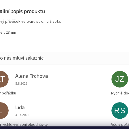
ailní popis produktu
vý přívěšek ve tvaru stromu života.
ěr: 23mm
Alena Trchova
AT
JZ
Hodnocení obchodu je 5 z 5 hvězdiček.
5.8.2026
v pořádku
Rychlé do
Lída
L
RS
Hodnocení obchodu je 5 z 5 hvězdiček.
31.7.2026
i rychlé vyřízení objednávky
Vše v poř