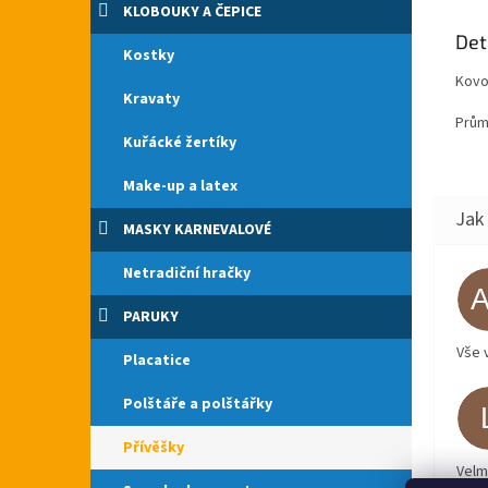
KLOBOUKY A ČEPICE
Det
Kostky
Kovo
Kravaty
Prům
Kuřácké žertíky
Make-up a latex
MASKY KARNEVALOVÉ
Netradiční hračky
PARUKY
Vše 
Placatice
Polštáře a polštářky
Přívěšky
Velm