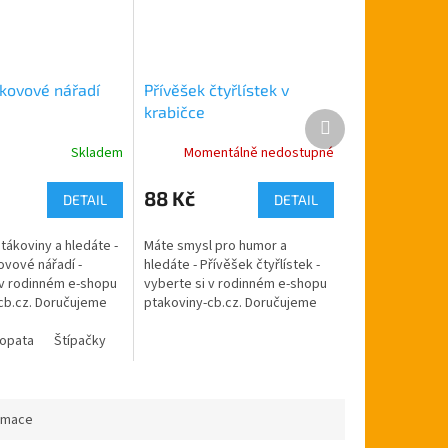
 kovové nářadí
Přívěšek čtyřlístek v
krabičce
Další
produkt
Skladem
Momentálně nedostupné
88 Kč
DETAIL
DETAIL
tákoviny a hledáte -
Máte smysl pro humor a
ovové nářadí -
hledáte - Přívěšek čtyřlístek -
 v rodinném e-shopu
vyberte si v rodinném e-shopu
cb.cz. Doručujeme
ptakoviny-cb.cz. Doručujeme
ské republice.
po celé České republice.
věšek ve tvaru
opata
Štípačky
Pilka
Kovový přívěšek ve tvaru
Vrtačka
Sekera
čtyřlístku v...
ormace