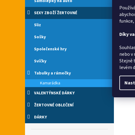
Samolepky na auto
Používá
SEXY ZBOŽÍ ŽERTOVNÉ
abychom
funkce,
Sliz
Díky v
Sošky
Souhlas
Společenské hry
nebo v 
Stejně 
Svíčky
levém d
Tabulky a rámečky
Nast
Kamarádka
VALENTÝNSKÉ DÁRKY
ŽERTOVNÉ OBLEČENÍ
DÁRKY