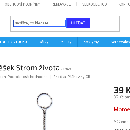
OBCHODNÍ PODMÍNKY
REKLAMACE
VELKOOBCHOD
KONTA
HLEDAT
ATBU, ROZLUČKU
Dárky
Masky
Kostýmy
Karnevalo
ěšek Strom života
21949
né
cení
Podrobnosti hodnocení
Značka:
Ptákoviny CB
ní
39 
u
32 Kč be
Měrná
Momen
cena:
ek.
Můžeme d