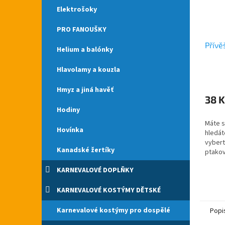
Elektrošoky
PRO FANOUŠKY
Přívě
Helium a balónky
Hlavolamy a kouzla
Průmě
hodno
Hmyz a jiná havěť
produ
38 K
je
Hodiny
5,0
Máte s
z
Hovínka
hledáte
5
vybert
hvězdi
Kanadské žertíky
ptakov
po cel
KARNEVALOVÉ DOPLŇKY
Kovový
čtyřlíst
KARNEVALOVÉ KOSTÝMY DĚTSKÉ
Karnevalové kostýmy pro dospělé
Popi