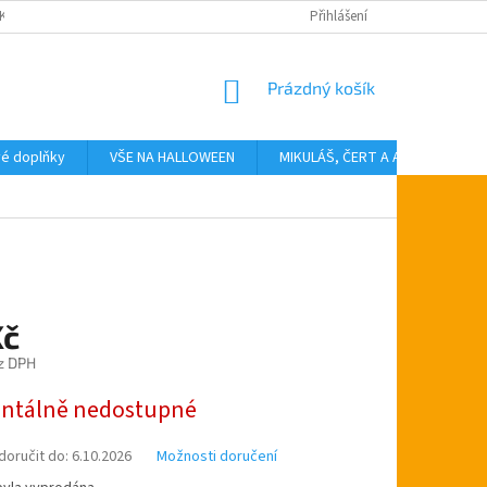
KTY
Přihlášení
NÁKUPNÍ
Prázdný košík
KOŠÍK
vé doplňky
VŠE NA HALLOWEEN
MIKULÁŠ, ČERT A ANDĚL
T
Kč
z DPH
tálně nedostupné
oručit do:
6.10.2026
Možnosti doručení