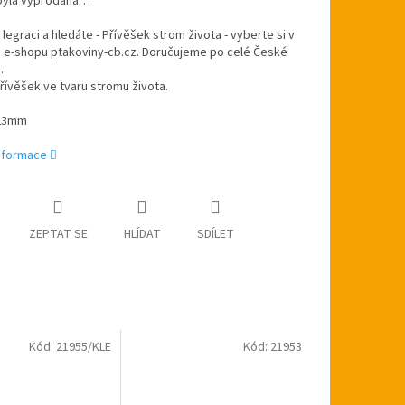
byla vyprodána…
 legraci a hledáte - Přívěšek strom života - vyberte si v
 e-shopu ptakoviny-cb.cz. Doručujeme po celé České
.
ívěšek ve tvaru stromu života.
 23mm
informace
ZEPTAT SE
HLÍDAT
SDÍLET
Kód:
21955/KLE
Kód:
21953