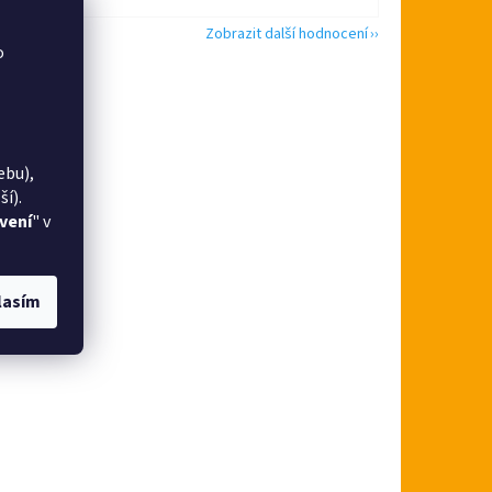
Zobrazit další hodnocení
o
ebu),
í).
vení
" v
lasím