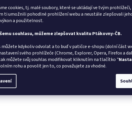
me cookies, tj. malé soubory, které se ukládají ve tvým prohlížeči,
 ti umožnili pohodlné prohlížení webu a neustále zlepšovali jeh
 výkon a použitelnost.
ašemu souhlasu, můžeme zlepšovat kvalitu Ptákovny-ČB.
 můžete kdykoliv odvolat a to buď v patičce e-shopu (dolní část w
nastavení svého prohlížeče (Chrome, Explorer, Opera, Firefox a dalš
tak můžete svůj souhlas modifikovat kliknutím na tlačítko "
Nasta
olním rohu a povolit jen to, co považujete za vhodné.
avení
Souh