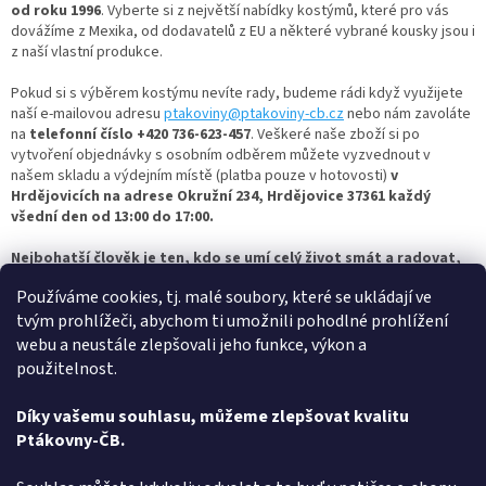
od roku 1996
. Vyberte si z největší nabídky kostýmů, které pro vás
dovážíme z Mexika, od dodavatelů z EU a některé vybrané kousky jsou i
z naší vlastní produkce.
Pokud si s výběrem kostýmu nevíte rady, budeme rádi když využijete
naší e-mailovou adresu
ptakoviny@ptakoviny-cb.cz
nebo nám zavoláte
na
telefonní číslo +420 736-623-457
. Veškeré naše zboží si po
vytvoření objednávky s osobním odběrem můžete vyzvednout v
našem skladu a výdejním místě (platba pouze v hotovosti)
v
Hrdějovicích na adrese Okružní 234, Hrdějovice 37361 každý
všední den od 13:00 do 17:00.
Nejbohatší člověk je ten, kdo se umí celý život smát a radovat,
tak si vyberte masku dle vašich představ a bavte se s
Používáme cookies, tj. malé soubory, které se ukládají ve
námi.
Ptakoviny-cb.cz
- největší výběr
kostýmů papouška
najdete u
nás - a vše skladem! Pro více inspirace se nezapomeňte mrknout i
tvým prohlížeči, abychom ti umožnili pohodlné prohlížení
na
další kategorie
kostýmů
,
masek
a jiných ptákovin
! Oblíbené
webu a neustále zlepšovali jeho funkce, výkon a
jsou třeba:
masopustní kostýmy
,
kostým čerta
,
kostým
použitelnost.
klauna
,
kostýmy na Halloween
nebo také
žertovné oblečení
a
vtipné
dárky
.
Díky vašemu souhlasu, můžeme zlepšovat kvalitu
Ptákovny-ČB.
Z