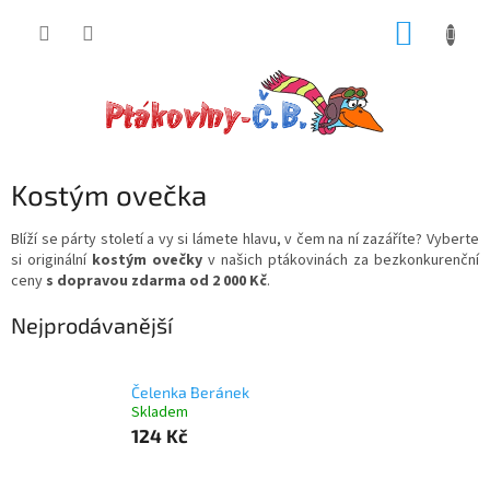
Přejít
NÁKUP
na
obsah
KOŠÍK
Kostým ovečka
Blíží se párty století a vy si lámete hlavu, v čem na ní zazáříte? Vyberte
si
originální
kostým ovečky
v našich ptákovinách za bezkonkurenční
ceny
s dopravou zdarma od 2 000 Kč
.
Nejprodávanější
Čelenka Beránek
Skladem
124 Kč