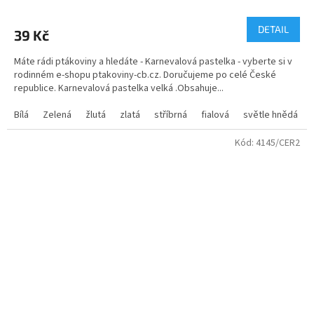
DETAIL
39 Kč
Máte rádi ptákoviny a hledáte - Karnevalová pastelka - vyberte si v
rodinném e-shopu ptakoviny-cb.cz. Doručujeme po celé České
republice. Karnevalová pastelka velká .Obsahuje...
Bílá
Zelená
žlutá
zlatá
stříbrná
fialová
světle hnědá
Kód:
4145/CER2