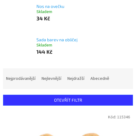
Nos na ovečku
Skladem
34 Kč
Sada barev na obličej
Skladem
144 Kč
Ř
a
Nejprodávanější
Nejlevnější
Nejdražší
Abecedně
z
e
n
OTEVŘÍT FILTR
í
p
V
Kód:
115346
r
ý
o
p
d
i