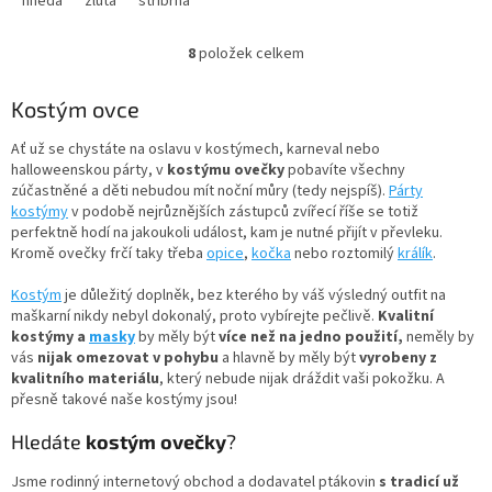
hnědá
žlutá
stříbrná
8
položek celkem
O
v
l
Kostým ovce
á
d
Ať už se chystáte na oslavu v kostýmech, karneval nebo
a
halloweenskou párty, v
kostýmu ovečky
pobavíte všechny
c
zúčastněné a děti nebudou mít noční můry (tedy nejspíš).
Párty
í
kostýmy
v podobě nejrůznějších zástupců zvířecí říše se totiž
p
perfektně hodí na jakoukoli událost, kam je nutné přijít v převleku.
r
Kromě ovečky frčí taky třeba
opice
,
kočka
nebo roztomilý
králík
.
v
k
Kostým
je důležitý doplněk, bez kterého by váš výsledný outfit na
y
maškarní nikdy nebyl dokonalý, proto vybírejte pečlivě.
Kvalitní
v
kostýmy a
masky
by měly být
více než na jedno použití,
neměly by
ý
vás
nijak omezovat v pohybu
a hlavně by měly být
vyrobeny z
p
kvalitního materiálu
, který nebude nijak dráždit vaši pokožku. A
i
přesně takové naše kostýmy jsou!
s
u
Hledáte
kostým ovečky
?
Jsme rodinný internetový obchod a dodavatel ptákovin
s tradicí už