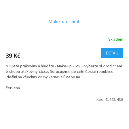
Make-up - 6ml.
Skladem
Průměrné
hodnocení
produktu
DETAIL
39 Kč
je
5,0
Milujete ptákoviny a hledáte - Make-up - 6ml. - vyberte si v rodinném
z
e-shopu ptakoviny-cb.cz. Doručujeme po celé České republice.
5
Ideální na všechny druhy karnevalů nebo na...
hvězdiček.
červená
Kód:
41443/HNE