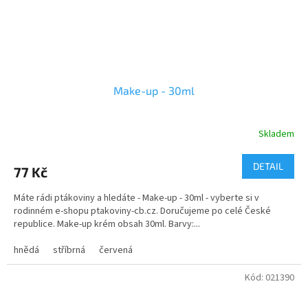
Make-up - 30ml
Skladem
Průměrné
hodnocení
produktu
DETAIL
77 Kč
je
5,0
Máte rádi ptákoviny a hledáte - Make-up - 30ml - vyberte si v
z
rodinném e-shopu ptakoviny-cb.cz. Doručujeme po celé České
5
republice. Make-up krém obsah 30ml. Barvy:...
hvězdiček.
hnědá
stříbrná
červená
Kód:
021390