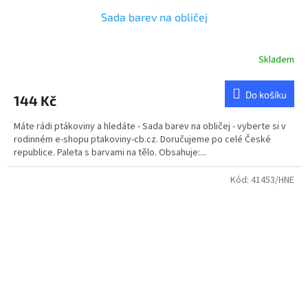
Sada barev na obličej
Skladem
Do košíku
144 Kč
Máte rádi ptákoviny a hledáte - Sada barev na obličej - vyberte si v
rodinném e-shopu ptakoviny-cb.cz. Doručujeme po celé České
republice. Paleta s barvami na tělo. Obsahuje:...
Kód:
41453/HNE