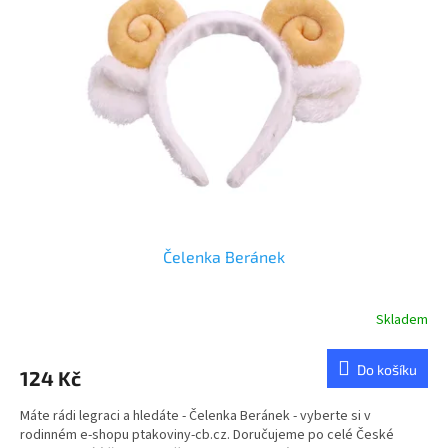
u
s
k
p
t
r
ů
o
d
u
k
t
ů
Čelenka Beránek
Skladem
Do košíku
124 Kč
Máte rádi legraci a hledáte - Čelenka Beránek - vyberte si v
rodinném e-shopu ptakoviny-cb.cz. Doručujeme po celé České