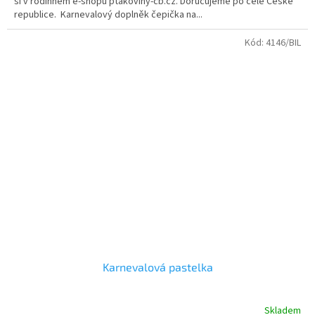
si v rodinném e-shopu ptakoviny-cb.cz. Doručujeme po celé České
5
republice. Karnevalový doplněk čepička na...
hvězdiček.
Kód:
4146/BIL
Karnevalová pastelka
Skladem