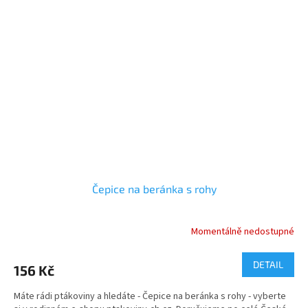
Čepice na beránka s rohy
Momentálně nedostupné
Průměrné
hodnocení
produktu
DETAIL
156 Kč
je
5,0
Máte rádi ptákoviny a hledáte - Čepice na beránka s rohy - vyberte
z