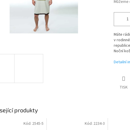
Můžeme d
Máte rádi
v rodinn
republice
Noční koš
Detailní 
TISK
sející produkty
Kód:
2545-5
Kód:
2234-3