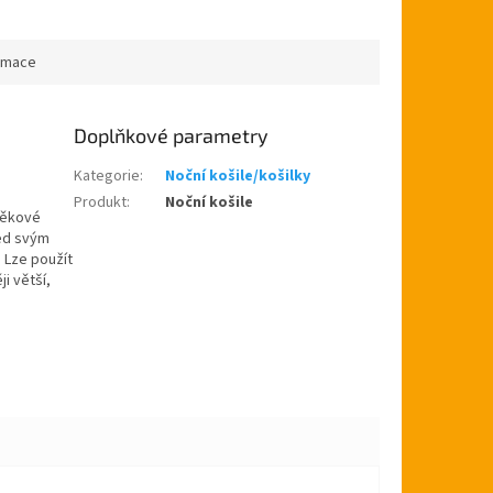
ormace
Doplňkové parametry
Kategorie
:
Noční košile/košilky
Produkt
:
Noční košile
věkové
led svým
 Lze použít
ji větší,