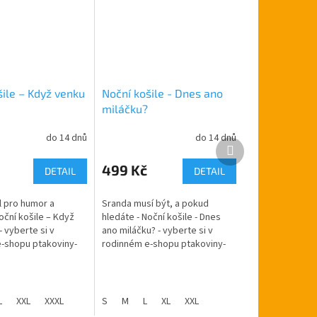
šile – Když venku
Noční košile - Dnes ano
miláčku?
do 14 dnů
do 14 dnů
Průměrné
Další
hodnocení
produkt
produktu
499 Kč
DETAIL
DETAIL
je
5,0
 pro humor a
Sranda musí být, a pokud
z
oční košile – Když
hledáte - Noční košile - Dnes
5
- vyberte si v
ano miláčku? - vyberte si v
hvězdiček.
-shopu ptakoviny-
rodinném e-shopu ptakoviny-
učujeme po celé
cb.cz. Doručujeme po celé
lice. Noční košile s
České republice. Noční košile s
čepičkou.
L
XXL
XXXL
S
M
L
XL
XXL