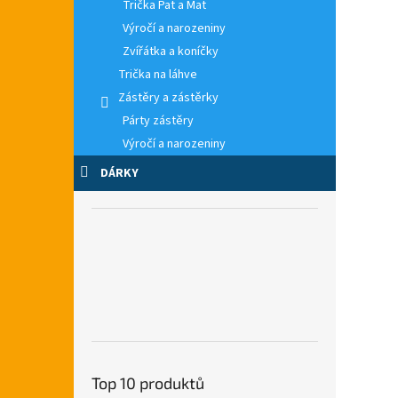
Trička Pat a Mat
Výročí a narozeniny
Zvířátka a koníčky
Trička na láhve
Zástěry a zástěrky
Párty zástěry
Výročí a narozeniny
DÁRKY
Top 10 produktů