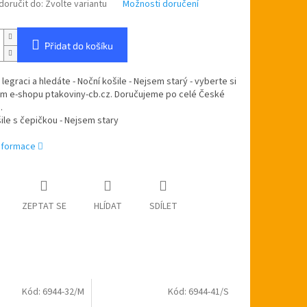
oručit do:
Zvolte variantu
Možnosti doručení
Přidat do košíku
 legraci a hledáte - Noční košile - Nejsem starý - vyberte si
ém e-shopu ptakoviny-cb.cz. Doručujeme po celé České
.
ile s čepičkou - Nejsem stary
informace
ZEPTAT SE
HLÍDAT
SDÍLET
Kód:
6944-32/M
Kód:
6944-41/S