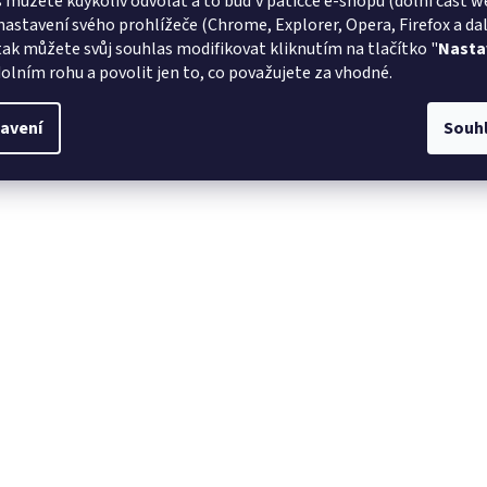
 můžete kdykoliv odvolat a to buď v patičce e-shopu (dolní část w
nastavení svého prohlížeče (Chrome, Explorer, Opera, Firefox a dalš
tak můžete svůj souhlas modifikovat kliknutím na tlačítko "
Nasta
olním rohu a povolit jen to, co považujete za vhodné.
avení
Souh