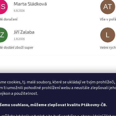
Marta Sládková
MS
AT
Hodnocení obchodu je 5 z 5 hvězdiček.
6.8.2026
lé doručení
Vše v poř
Jiří Zalaba
JZ
L
Hodnocení obchodu je 5 z 5 hvězdiček.
1.8.2026
lé dodání zboží super
Velmi rych
me cookies, tj. malé soubory, které se ukládají ve tvým prohlížeči,
 ti umožnili pohodlné prohlížení webu a neustále zlepšovali jeh
 výkon a použitelnost.
ašemu souhlasu, můžeme zlepšovat kvalitu Ptákovny-ČB.