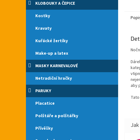
KLOBOUKY A ČEPICE
České 
dokázá
Kostky
Popi
Kravaty
Det
Kuřácké žertíky
Nočn
Make-up a latex
Dáre
MASKY KARNEVALOVÉ
kate
vtip
Netradiční hračky
nejen
aby p
PARUKY
Tato
Placatice
Polštáře a polštářky
Přívěšky