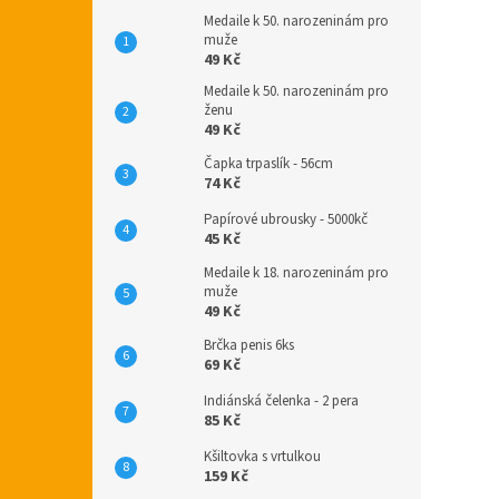
Medaile k 50. narozeninám pro
muže
49 Kč
Medaile k 50. narozeninám pro
ženu
49 Kč
Čapka trpaslík - 56cm
74 Kč
Papírové ubrousky - 5000kč
45 Kč
Medaile k 18. narozeninám pro
muže
49 Kč
Brčka penis 6ks
69 Kč
Indiánská čelenka - 2 pera
85 Kč
Kšiltovka s vrtulkou
159 Kč