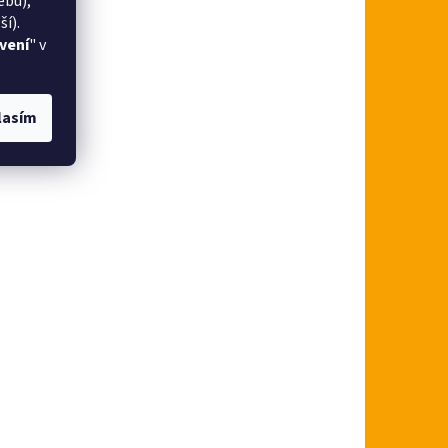
ebu),
í).
vení
" v
lasím