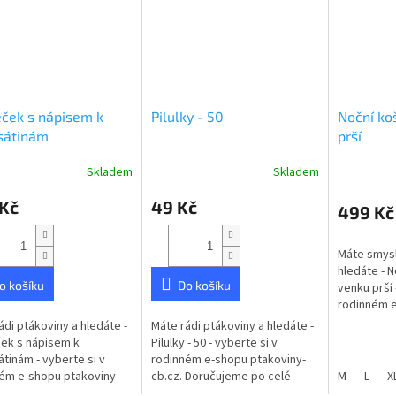
ček s nápisem k
Pilulky - 50
Noční ko
sátinám
prší
Skladem
Skladem
rné
cení
 Kč
49 Kč
ktu
499 Kč
Máte smysl
hledáte - N
o košíku
Do košíku
venku prší 
ček.
rodinném e
cb.cz. Dor
ádi ptákoviny a hledáte -
Máte rádi ptákoviny a hledáte -
České repub
ek s nápisem k
Pilulky - 50 - vyberte si v
čepičkou.
tinám - vyberte si v
rodinném e-shopu ptakoviny-
ém e-shopu ptakoviny-
cb.cz. Doručujeme po celé
M
L
X
 Doručujeme po celé
České republice. Sklenička s