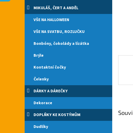
n
e
MIKULÁŠ, ČERT A ANDĚL
l
VŠE NA HALLOWEEN
VŠE NA SVATBU, ROZLUČKU
Bonbóny, čokolády a lízátka
Brýle
Kontaktní čočky
Čelenky
DÁRKY A DÁREČKY
Dekorace
Souvi
DOPLŇKY KE KOSTÝMŮM
Dudlíky