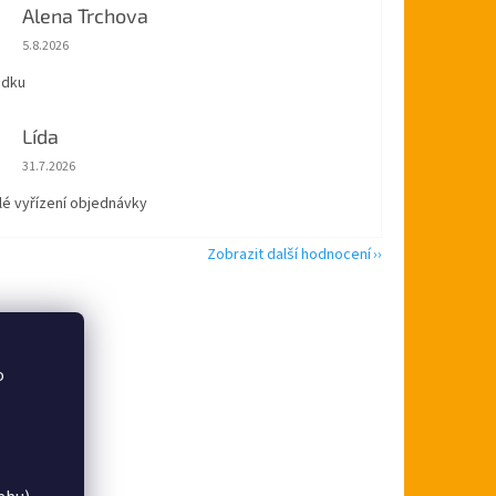
Alena Trchova
Hodnocení obchodu je 5 z 5 hvězdiček.
5.8.2026
ádku
Lída
Hodnocení obchodu je 5 z 5 hvězdiček.
31.7.2026
lé vyřízení objednávky
Zobrazit další hodnocení
o