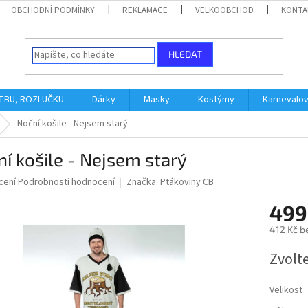
OBCHODNÍ PODMÍNKY
REKLAMACE
VELKOOBCHOD
KONTA
HLEDAT
ATBU, ROZLUČKU
Dárky
Masky
Kostýmy
Karnevalo
Noční košile - Nejsem starý
í košile - Nejsem starý
né
cení
Podrobnosti hodnocení
Značka:
Ptákoviny CB
ní
499
u
412 Kč b
Měrná
Zvolt
cena:
ek.
Velikost