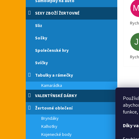
Samolepky na auto
SEXY ZBOŽÍ ŽERTOVNÉ
Rych
Sliz
Sošky
Společenské hry
Rych
Svíčky
Tabulky a rámečky
Kamarádka
VALENTÝNSKÉ DÁRKY
Používá
abychom
Žertovné oblečení
funkce,
Bryndáky
Díky v
Kalhotky
Kojenecké body