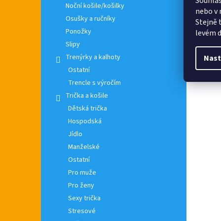
Souhlas
Noční košile/košilky
nebo v 
Osušky a ručníky
Stejně 
Ponožky
levém d
Slipy
Trenýrky a kalhoty
Nast
Ostatní
Trencle s výročím
Trička a košile
Dětská trička
Hospodská
Jídlo
Manželské
Ostatní
Pro muže
Pro ženy
Sexy trička
Stresové