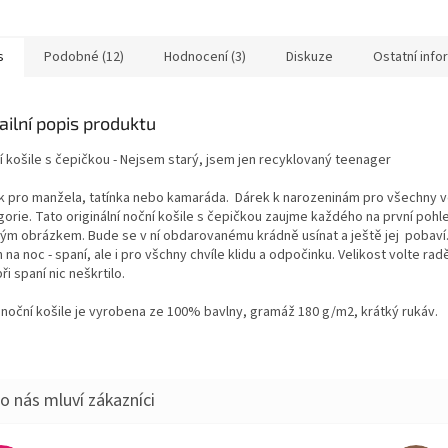
republice. Je vědecky
vtipným nápisem a bonbóny.
no, že muž...
Tři...
s
Podobné (12)
Hodnocení (3)
Diskuze
Ostatní inf
ailní popis produktu
í košile s čepičkou - Nejsem starý, jsem jen recyklovaný teenager
k pro manžela, tatínka nebo kamaráda. Dárek k narozeninám pro všechny 
gorie. Tato originální noční košile s čepičkou zaujme každého na první poh
ným obrázkem. Bude se v ní obdarovanému krádně usínat a ještě jej pobaví.
 na noc - spaní, ale i pro všchny chvíle klidu a odpočinku. Velikost volte radě
ři spaní nic neškrtilo.
 noční košile je vyrobena ze 100% bavlny, gramáž 180 g/m2, krátký rukáv.