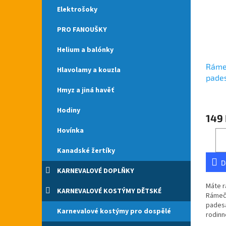
Elektrošoky
PRO FANOUŠKY
Helium a balónky
Ráme
Hlavolamy a kouzla
pade
Hmyz a jiná havěť
Průmě
hodno
Hodiny
149
produ
je
Hovínka
5,0
z
Kanadské žertíky
5
D
hvězdi
KARNEVALOVÉ DOPLŇKY
Máte r
KARNEVALOVÉ KOSTÝMY DĚTSKÉ
Rámeč
padesá
Karnevalové kostýmy pro dospělé
rodinn
cb.cz.