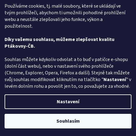
P
t
á
k
o
v
i
n
y
-
Č
.
B.
Používáme cookies, tj. malé soubory, které se ukládají ve
tvým prohlížeči, abychom ti umožnili pohodlné prohlížení
webu a neustále zlepšovali jeho funkce, výkon a
použitelnost.
Díky vašemu souhlasu, můžeme zlepšovat kvalitu
PŘEDCHOZÍ ČLÁNEK
DALŠÍ ČLÁNEK
Ptákovny-ČB.
Z
Souhlas můžete kdykoliv odvolat a to buď v patičce e-shopu
á
Způsob ověřování recenzí
(dolní část webu), nebo v nastavení svého prohlížeče
p
(Chrome, Explorer, Opera, Firefox a další). Stejně tak můžete
a
svůj souhlas modifikovat kliknutím na tlačítko "
Nastavení
" v
t
levém dolním rohu a povolit jen to, co považujete za vhodné.
í
Vytvořil Shoptet
Nastavení
Copyright 2026
Ptákoviny-CB
. Všechna práva vyhrazena.
Upravit
nastavení cookies
Souhlasím
Pozor změna otevírací dob: Po-Čt - od 13:00 do 17:00 Pátek Zavřeno