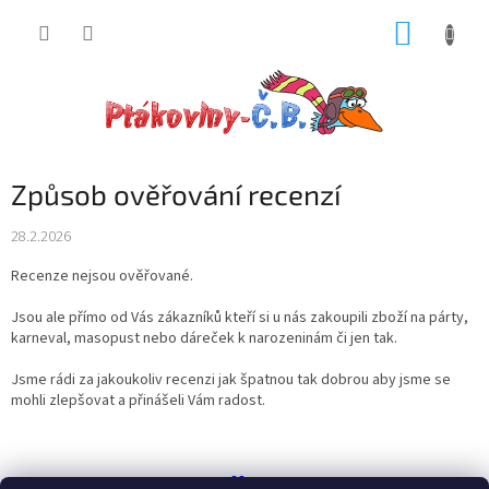
Přejít
NÁKUP
na
obsah
KOŠÍK
Způsob ověřování recenzí
28.2.2026
Recenze nejsou ověřované.
Jsou ale přímo od Vás zákazníků kteří si u nás zakoupili zboží na párty,
karneval, masopust nebo dáreček k narozeninám či jen tak.
Jsme rádi za jakoukoliv recenzi jak špatnou tak dobrou aby jsme se
mohli zlepšovat a přinášeli Vám radost.