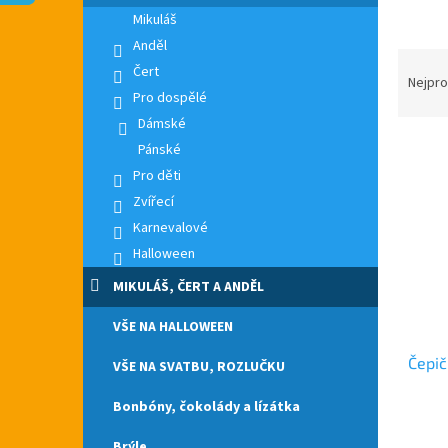
n
Mikuláš
e
Anděl
l
Ř
Čert
a
Nejpro
Pro dospělé
z
e
Dámské
V
n
Pánské
ý
í
Pro děti
p
p
Zvířecí
i
r
Karnevalové
s
o
Halloween
p
d
r
u
MIKULÁŠ, ČERT A ANDĚL
o
k
d
t
VŠE NA HALLOWEEN
u
ů
Čepič
k
VŠE NA SVATBU, ROZLUČKU
t
Bonbóny, čokolády a lízátka
ů
Průmě
hodno
Brýle