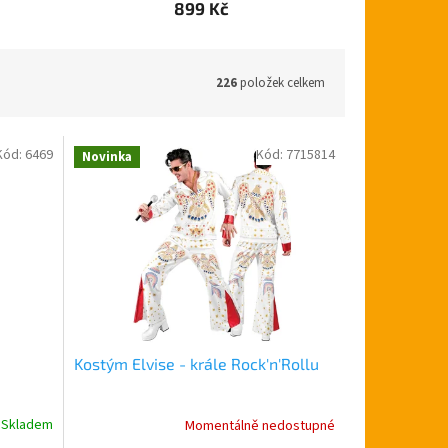
899 Kč
226
položek celkem
Kód:
6469
Kód:
7715814
Novinka
Kostým Elvise - krále Rock'n'Rollu
Skladem
Momentálně nedostupné