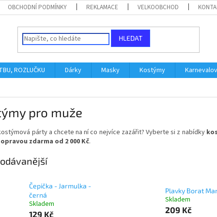
OBCHODNÍ PODMÍNKY
REKLAMACE
VELKOOBCHOD
KONTA
HLEDAT
ATBU, ROZLUČKU
Dárky
Masky
Kostýmy
Karnevalo
týmy pro muže
 kostýmová párty a chcete na ní co nejvíce zazářit? Vyberte si
z nabídky
ko
dopravou zdarma od 2 000 Kč
.
odávanější
Čepička - Jarmulka -
Plavky Borat Man
černá
Skladem
Skladem
209 Kč
129 Kč