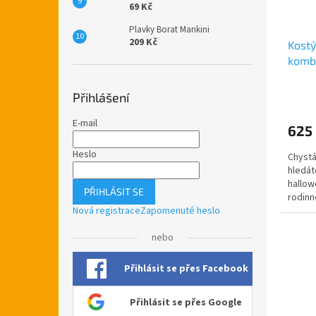
69 Kč
Plavky Borat Mankini
209 Kč
Kostý
komb
Přihlášení
E-mail
625
Heslo
Chystá
hledát
hallow
PŘIHLÁSIT SE
rodinn
Nová registrace
Zapomenuté heslo
Doruču
nebo
Přihlásit se přes Facebook
Přihlásit se přes Google