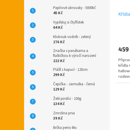
Papírové ubrousky - 5000kč
45 Kč
Křídl
Vypěstuj si čtyřlístek
64 Kč
Klobouk vodník - zelený
276 Kč
459
Značka s panákama a
flaštičkou k výročí narození
Připra
222 Kč
křídla
Plášť s kapucí - 120cm
hallow
299 Kč
rodinn
Doruču
Čepička - Jarmulka - černá
129 Kč
Želé pindíci - 100g
134 Kč
Zmrzlina prsa
39 Kč
Brčka penis 6ks