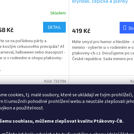
bryndák, čepička a plenky
Skladem
DETAIL
Do
58 Kč
419 Kč
te se na pořádnou párty a
Máte smysl pro humor a hledáte - 
e kostým cirkusového principála? Ať
mimino - vyberte si v rodinném e-
karneval, halloween nebo masopust -
ptakoviny-cb.cz. Doručujeme po c
e si v rodinném e-shopu ptakoviny-
České republice. Sada mimino pro
.
obsahuje plenku,...
L
Kód:
733794
K
me cookies, tj. malé soubory, které se ukládají ve tvým prohlížeči,
 ti umožnili pohodlné prohlížení webu a neustále zlepšovali jeh
 výkon a použitelnost.
ašemu souhlasu, můžeme zlepšovat kvalitu Ptákovny-ČB.