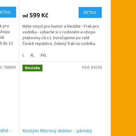
hodnocení
produktu
DETAIL
DETAIL
599 Kč
od
je
5,0
ak pro
Máte smysl pro humor a hledáte - Frak pro
z
-shopu
vodníka - vyberte si v rodinném e-shopu
5
elé
ptakoviny-cb.cz. Doručujeme po celé
hvězdiček.
5 do 13
České republice. Zelený frak na vodníka.
Doporučujeme s...
m
L
XL
XXL
d:
766665
Kód:
84156
Novinka
ělé -
Kostým Morový doktor - pánský