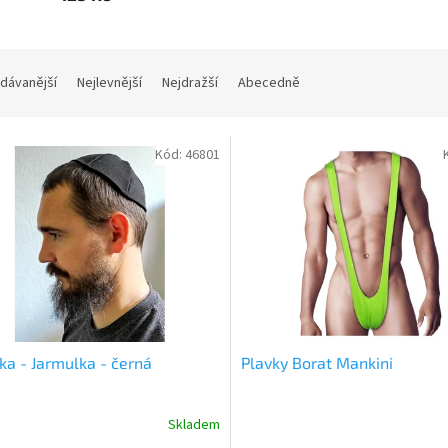
dávanější
Nejlevnější
Nejdražší
Abecedně
Kód:
46801
ka - Jarmulka - černá
Plavky Borat Mankini
Skladem
rné
Průměrné
cení
hodnocení