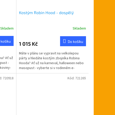
Kostým Robin Hood - dospělý
Skladem
Skladem
 košíku
Do košíku
1 015 Kč
Máte v plánu se vypravit na velkolepou
a? Ať už
párty a hledáte kostým zbojníka Robina
pust -
Hooda? Ať už na karneval, halloween nebo
koviny-
masopust - vyberte si v rodinném e-
shopu...
d:
720918
Kód:
721265