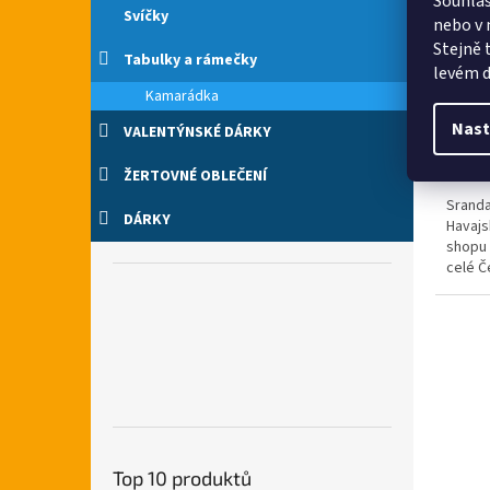
Souhlas
Svíčky
nebo v 
Havaj
Stejně 
Tabulky a rámečky
levém d
Kamarádka
Nast
VALENTÝNSKÉ DÁRKY
198 
ŽERTOVNÉ OBLEČENÍ
Sranda
DÁRKY
Havajs
shopu 
celé Č
doplní 
Top 10 produktů