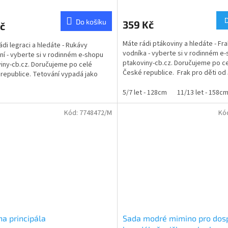
cení
hodnocení
ktu
produktu
Do košíku
359 Kč
č
je
5,0
Máte rádi ptákoviny a hledáte - Fr
ádi legraci a hledáte - Rukávy
z
vodníka - vyberte si v rodinném e
ní - vyberte si v rodinném e-shopu
5
ptakoviny-cb.cz. Doručujeme po c
iny-cb.cz. Doručujeme po celé
ček.
hvězdiček.
České republice. Frak pro děti od 
republice. Tetování vypadá jako
let....
ha kterou...
5/7 let - 128cm
11/13 let - 158c
Kód:
7748472/M
Kó
na principála
Sada modré mimino pro dosp