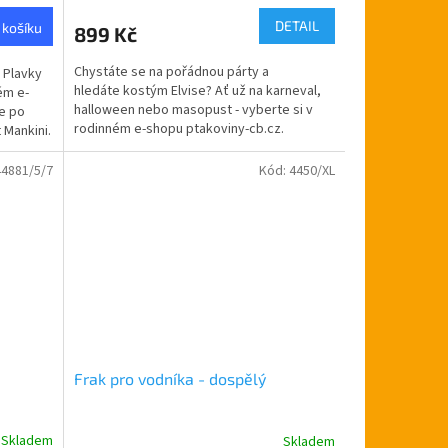
DETAIL
 košíku
899 Kč
Chystáte se na pořádnou párty a
 Plavky
hledáte kostým Elvise? Ať už na karneval,
ém e-
halloween nebo masopust - vyberte si v
e po
rodinném e-shopu ptakoviny-cb.cz.
 Mankini.
Doručujeme po celé...
44881/5/7
Kód:
4450/XL
Frak pro vodníka - dospělý
Skladem
Skladem
Průměrné