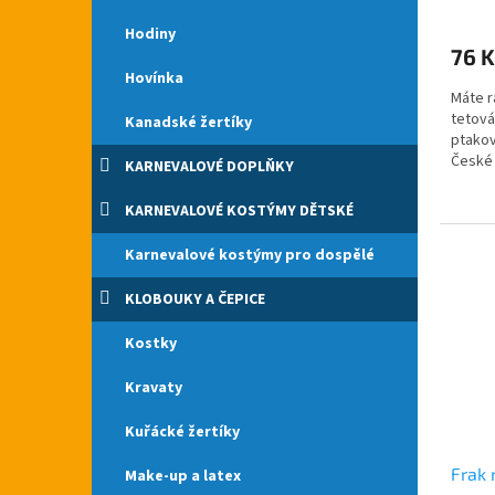
hodno
Hodiny
produ
76 K
je
Hovínka
5,0
Máte r
z
tetová
5
Kanadské žertíky
ptakov
hvězdi
České 
KARNEVALOVÉ DOPLŇKY
punčoc
KARNEVALOVÉ KOSTÝMY DĚTSKÉ
Karnevalové kostýmy pro dospělé
KLOBOUKY A ČEPICE
Kostky
Kravaty
Kuřácké žertíky
Frak 
Make-up a latex