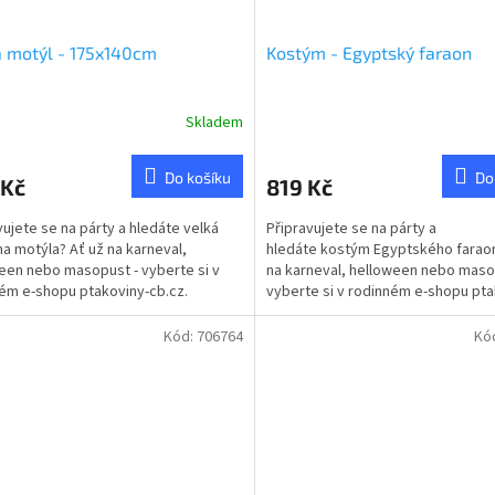
a motýl - 175x140cm
Kostým - Egyptský faraon
Skladem
Do košíku
Do
 Kč
819 Kč
vujete se na párty a hledáte velká
Připravujete se na párty a
 na motýla? Ať už na karneval,
hledáte kostým Egyptského faraon
een nebo masopust - vyberte si v
na karneval, helloween nebo maso
ém e-shopu ptakoviny-cb.cz.
vyberte si v rodinném e-shopu pta
jeme po celé České...
cb.cz. Doručujeme po...
Kód:
706764
Kó