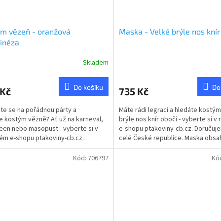
m vězeň - oranžová
Maska - Velké brýle nos knír
inéza
Skladem
Do košíku
Do
 Kč
735 Kč
te se na pořádnou párty a
Máte rádi legraci a hledáte kostým
e kostým vězně? Ať už na karneval,
brýle nos knír obočí - vyberte si v
een nebo masopust - vyberte si v
e-shopu ptakoviny-cb.cz. Doručuj
ém e-shopu ptakoviny-cb.cz.
celé České republice. Maska obsa
jeme po celé České...
velké...
Kód:
706797
Kó