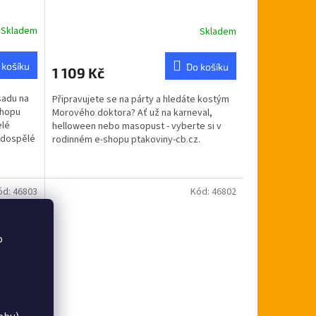
Skladem
Skladem
 košíku
Do košíku
1 109 Kč
sadu na
Připravujete se na párty a hledáte kostým
shopu
Morového doktora? Ať už na karneval,
elé
helloween nebo masopust - vyberte si v
 dospělé
rodinném e-shopu ptakoviny-cb.cz.
Doručujeme po celé...
ód:
46803
Kód:
46802
o