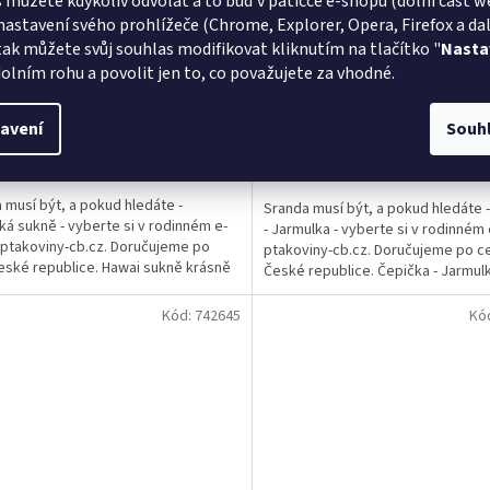
 můžete kdykoliv odvolat a to buď v patičce e-shopu (dolní část w
nastavení svého prohlížeče (Chrome, Explorer, Opera, Firefox a dalš
ská sukně žlutá - 75cm
Čepička - Jarmulka - bílá
tak můžete svůj souhlas modifikovat kliknutím na tlačítko "
Nasta
olním rohu a povolit jen to, co považujete za vhodné.
Momentálně nedostupné
avení
Souh
DETAIL
Do
Kč
129 Kč
 musí být, a pokud hledáte -
Sranda musí být, a pokud hledáte 
ká sukně - vyberte si v rodinném e-
- Jarmulka - vyberte si v rodinném
ptakoviny-cb.cz. Doručujeme po
ptakoviny-cb.cz. Doručujeme po c
eské republice. Hawai sukně krásně
České republice. Čepička - Jarmul
váš hawai...
krásně hodí...
Kód:
742645
Kó