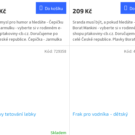
ktu
produktu
Do košíku
Do
Kč
209 Kč
je
5,0
mysl pro humor a hledáte - Čepičku
Sranda musí být, a pokud hledáte -
z
armulku - vyberte si v rodinném e-
Borat Mankini - vyberte si v rodinn
5
ptakoviny-cb.cz. Doručujeme po
shopu ptakoviny-cb.cz. Doručujem
ček.
hvězdiček.
eské republice. Čepička - Jarmulka
celé České republice. Plavky Borat
sně hodí ke...
Kód:
729358
Kód:
y tetování lebky
Frak pro vodníka - dětský
Skladem
rné
Průměrné