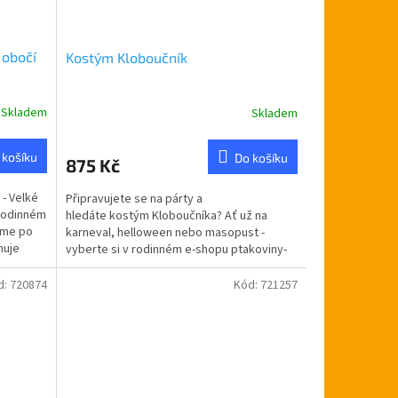
 obočí
Kostým Kloboučník
Skladem
Skladem
 košíku
Do košíku
875 Kč
 - Velké
Připravujete se na párty a
 rodinném
hledáte kostým Kloboučníka? Ať už na
eme po
karneval, helloween nebo masopust -
huje
vyberte si v rodinném e-shopu ptakoviny-
cb.cz. Doručujeme po celé...
d:
720874
Kód:
721257