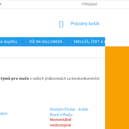
KTY
Přihlášení
NÁKUPNÍ
Prázdný košík
KOŠÍK
vé doplňky
VŠE NA HALLOWEEN
MIKULÁŠ, ČERT A ANDĚL
T
stýmů pro muže
v našich ptákovinách za bezkonkurenční
Kostým Elvise - krále
kini
Rock'n'Rollu
Momentálně
nedostupné