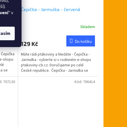
ebu),
í).
Čepička - Jarmulka - červená
vení
" v
Skladem
Skladem
lasím
 košíku
Do košíku
129 Kč
- Čepička
Máte rádi ptákoviny a hledáte - Čepička -
 e-shopu
Jarmulka - vyberte si v rodinném e-shopu
elé
ptakoviny-cb.cz. Doručujeme po celé
ka se
České republice. Čepička - Jarmulka se
krásně hodí...
d:
707130
Kód:
706414