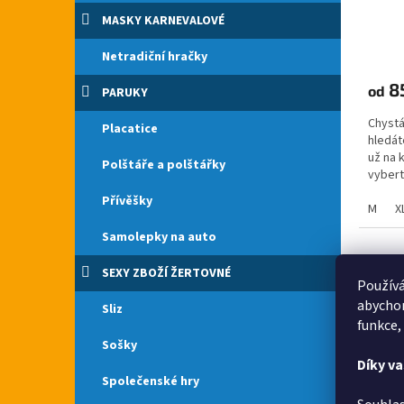
MASKY KARNEVALOVÉ
Netradiční hračky
8
od
PARUKY
Chystá
Placatice
hledát
už na 
Polštáře a polštářky
vybert
cb.cz...
Přívěšky
M
X
Samolepky na auto
SEXY ZBOŽÍ ŽERTOVNÉ
Používá
abychom
Sliz
funkce,
Sošky
Díky v
Společenské hry