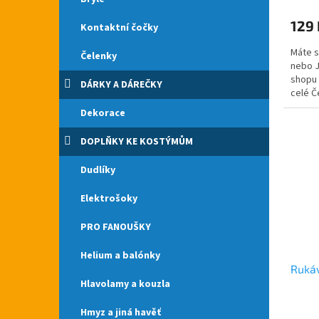
produ
129 
je
Kontaktní čočky
5,0
Máte s
z
Čelenky
nebo J
5
shopu 
hvězdi
DÁRKY A DÁREČKY
celé Č
se krá
Dekorace
DOPLŇKY KE KOSTÝMŮM
Dudlíky
Elektrošoky
PRO FANOUŠKY
Helium a balónky
Rukáv
Hlavolamy a kouzla
Hmyz a jiná havěť
Průmě