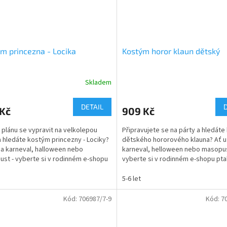
m princezna - Locika
Kostým horor klaun dětský
Skladem
DETAIL
 Kč
909 Kč
 plánu se vypravit na velkolepou
Připravujete se na párty a hledát
a hledáte kostým princezny - Lociky?
dětského hororového klauna? Ať u
na karneval, halloween nebo
karneval, helloween nebo masopus
st - vyberte si v rodinném e-shopu
vyberte si v rodinném e-shopu pta
ny-cb.cz....
cb.cz. Doručujeme po...
5-6 let
Kód:
706987/7-9
Kód:
7