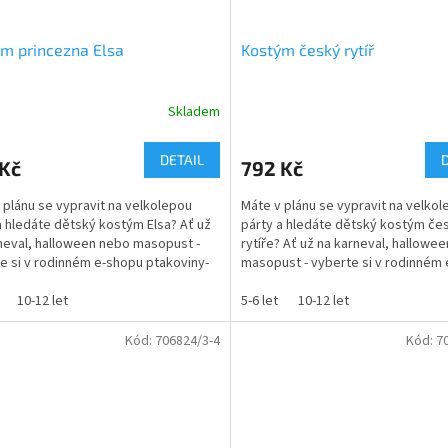
m princezna Elsa
Kostým český rytíř
Skladem
Průměrné
hodnocení
produktu
DETAIL
 Kč
792 Kč
je
5,0
 plánu se vypravit na velkolepou
Máte v plánu se vypravit na velko
z
a hledáte dětský kostým Elsa? Ať už
párty a hledáte dětský kostým če
5
neval, halloween nebo masopust -
rytíře? Ať už na karneval, hallowe
hvězdiček.
e si v rodinném e-shopu ptakoviny-
masopust - vyberte si v rodinném
 Doručujeme...
ptakoviny-cb.cz....
10-12 let
5-6 let
10-12 let
Kód:
706824/3-4
Kód:
7