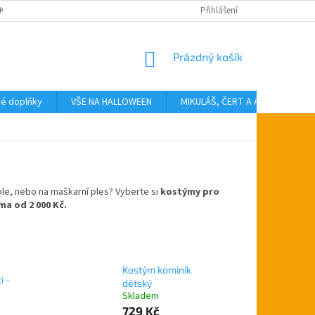
KTY
Přihlášení
NÁKUPNÍ
Prázdný košík
KOŠÍK
vé doplňky
VŠE NA HALLOWEEN
MIKULÁŠ, ČERT A ANDĚL
T
ole, nebo na maškarní ples? Vyberte si
kostýmy pro
a od 2 000 Kč.
Kostým kominík
i -
dětský
Skladem
729 Kč