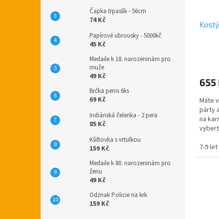
Čapka trpaslík - 56cm
74 Kč
Kostý
Papírové ubrousky - 5000kč
45 Kč
Medaile k 18. narozeninám pro
muže
49 Kč
655
Brčka penis 6ks
69 Kč
Máte v
párty 
Indiánská čelenka - 2 pera
na kar
85 Kč
vybert
cb.cz.
Kšiltovka s vrtulkou
7-9 let
159 Kč
Medaile k 80. narozeninám pro
ženu
49 Kč
Odznak Policie na krk
159 Kč