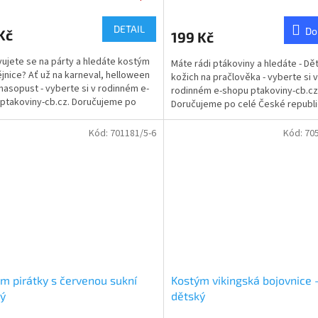
hodnocení
produktu
DETAIL
Do
Kč
199 Kč
je
4,5
vujete se na párty a hledáte kostým
Máte rádi ptákoviny a hledáte - Dě
z
jnice? Ať už na karneval, helloween
kožich na pračlověka - vyberte si v
5
asopust - vyberte si v rodinném e-
rodinném e-shopu ptakoviny-cb.cz
hvězdiček.
ptakoviny-cb.cz. Doručujeme po
Doručujeme po celé České republi
eské...
Dětský kožich na pračlověka,...
Kód:
701181/5-6
Kód:
70
m pirátky s červenou sukní
Kostým vikingská bojovnice 
ý
dětský