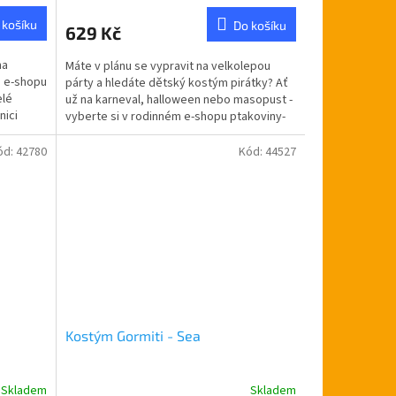
 košíku
Do košíku
629 Kč
na
Máte v plánu se vypravit na velkolepou
m e-shopu
párty a hledáte dětský kostým pirátky? Ať
elé
už na karneval, halloween nebo masopust -
nici
vyberte si v rodinném e-shopu ptakoviny-
cb.cz....
ód:
42780
Kód:
44527
Kostým Gormiti - Sea
Skladem
Skladem