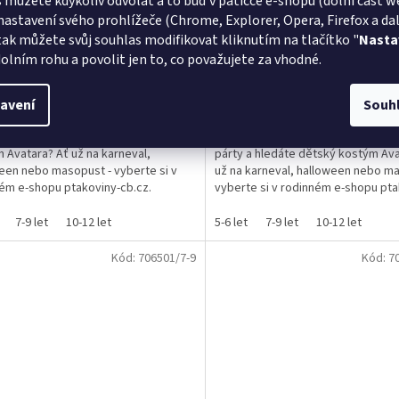
 můžete kdykoliv odvolat a to buď v patičce e-shopu (dolní část w
nastavení svého prohlížeče (Chrome, Explorer, Opera, Firefox a dalš
tak můžete svůj souhlas modifikovat kliknutím na tlačítko "
Nasta
Skladem
rné
olním rohu a povolit jen to, co považujete za vhodné.
cení
ktu
DETAIL
 Kč
699 Kč
avení
Souh
te se na pořádnou párty a hledáte
Máte v plánu se vypravit na velko
 Avatara? Ať už na karneval,
párty a hledáte dětský kostým Ava
een nebo masopust - vyberte si v
už na karneval, halloween nebo ma
ček.
ém e-shopu ptakoviny-cb.cz.
vyberte si v rodinném e-shopu pta
jeme po celé České...
cb.cz....
7-9 let
10-12 let
5-6 let
7-9 let
10-12 let
Kód:
706501/7-9
Kód:
7