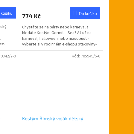
 košíku
Do košíku
774 Kč
tský
Chystáte se na párty nebo karneval a
hledáte Kostým Gormiti - Sea? Ať už na
.
karneval, halloween nebo masopust -
ce.
vyberte si v rodinném e-shopu ptakoviny-
cb.cz. Doručujeme po celé...
59342/7-9
Kód:
705949/5-6
-
Kostým Římský voják dětský