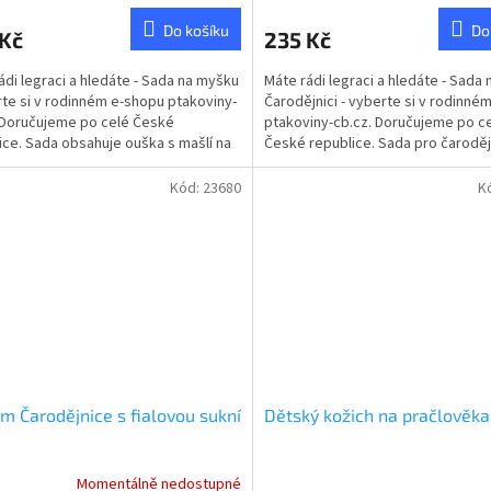
ktu
Do košíku
Do
 Kč
235 Kč
ádi legraci a hledáte - Sada na myšku
Máte rádi legraci a hledáte - Sada 
rte si v rodinném e-shopu ptakoviny-
Čarodějnici - vyberte si v rodinné
 Doručujeme po celé České
ptakoviny-cb.cz. Doručujeme po c
ček.
ice. Sada obsahuje ouška s mašlí na
České republice. Sada pro čaroděj
 a...
nebo čaroděje...
Kód:
23680
K
m Čarodějnice s fialovou sukní
Dětský kožich na pračlověka
Momentálně nedostupné
Průměrné