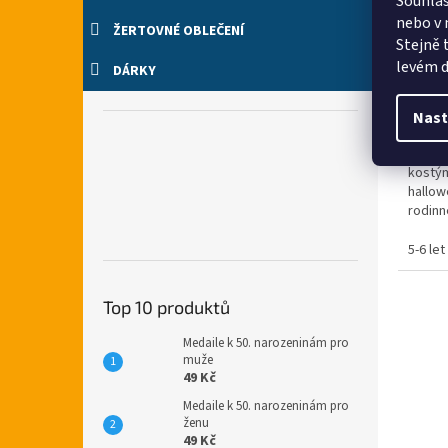
Souhlas
nebo v 
ŽERTOVNÉ OBLEČENÍ
Stejně 
Průmě
levém d
DÁRKY
hodno
produ
834
Nast
je
5,0
Chystá
z
kostým
5
hallow
hvězdi
rodinn
Doruču
5-6 let
Top 10 produktů
Medaile k 50. narozeninám pro
muže
49 Kč
Medaile k 50. narozeninám pro
ženu
49 Kč