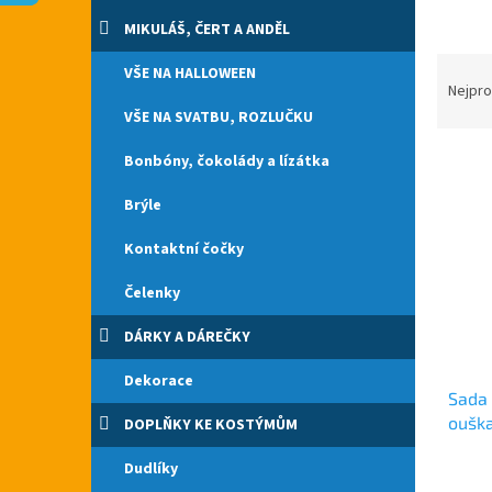
n
e
MIKULÁŠ, ČERT A ANDĚL
l
Ř
VŠE NA HALLOWEEN
a
Nejpro
z
VŠE NA SVATBU, ROZLUČKU
e
V
n
Bonbóny, čokolády a lízátka
ý
í
Brýle
p
p
i
r
Kontaktní čočky
s
o
p
d
Čelenky
r
u
o
k
DÁRKY A DÁREČKY
d
t
u
ů
Dekorace
Sada 
k
oušk
t
DOPLŇKY KE KOSTÝMŮM
ů
Dudlíky
Průmě
hodno