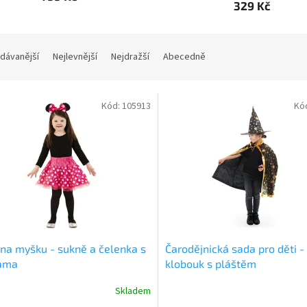
329 Kč
dávanější
Nejlevnější
Nejdražší
Abecedně
Kód:
105913
Kó
na myšku - sukně a čelenka s
Čarodějnická sada pro děti -
ama
klobouk s pláštěm
Skladem
rné
cení