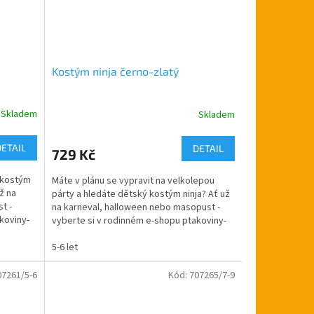
Kostým ninja černo-zlatý
Skladem
Skladem
Průměrné
hodnocení
produktu
DETAIL
DETAIL
729 Kč
je
5,0
e kostým
Máte v plánu se vypravit na velkolepou
z
ž na
párty a hledáte dětský kostým ninja? Ať už
5
t -
na karneval, halloween nebo masopust -
hvězdiček.
koviny-
vyberte si v rodinném e-shopu ptakoviny-
cb.cz....
5-6 let
07261/5-6
Kód:
707265/7-9