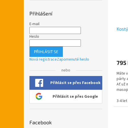
Přihlášení
E-mail
Kostý
Heslo
PŘIHLÁSIT SE
Nová registrace
Zapomenuté heslo
795
nebo
Máte v
párty 
Přihlásit se přes Facebook
Ať už 
masopu
ptakovi
Přihlásit se přes Google
3-4 let
Facebook