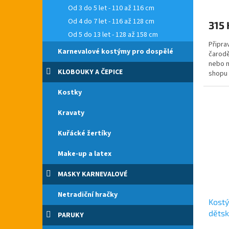
Od 3 do 5 let - 110 až 116 cm
Od 4 do 7 let - 116 až 128 cm
315 
Od 5 do 13 let - 128 až 158 cm
Připra
Karnevalové kostýmy pro dospělé
čarodě
nebo m
KLOBOUKY A ČEPICE
shopu 
celé Č
Kostky
Kravaty
Kuřácké žertíky
Make-up a latex
MASKY KARNEVALOVÉ
Netradiční hračky
Kostý
dětsk
PARUKY