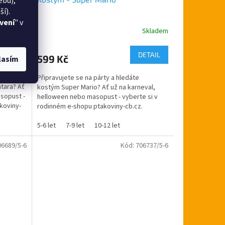
ebu),
í).
vení
" v
Skladem
Skladem
Průměrné
hodnocení
produktu
DETAIL
DETAIL
599 Kč
lasím
je
5,0
lepou
Připravujete se na párty a hledáte
z
tara? Ať
kostým Super Mario? Ať už na karneval,
5
sopust -
helloween nebo masopust - vyberte si v
hvězdiček.
koviny-
rodinném e-shopu ptakoviny-cb.cz.
Doručujeme po celé České...
5-6 let
7-9 let
10-12 let
06689/5-6
Kód:
706737/5-6