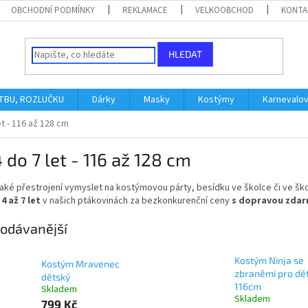
OBCHODNÍ PODMÍNKY
REKLAMACE
VELKOOBCHOD
KONTA
HLEDAT
ATBU, ROZLUČKU
Dárky
Masky
Kostýmy
Karnevalo
et - 116 až 128 cm
 do 7 let - 116 až 128 cm
jaké přestrojení vymyslet na kostýmovou párty, besídku ve školce či ve šk
4 až 7 let
v našich ptákovinách za bezkonkurenční ceny
s dopravou zdarm
odávanější
Kostým Ninja se
Kostým Mravenec
zbraněmi pro dět
dětský
116cm
Skladem
Skladem
799 Kč