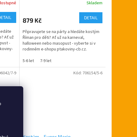
dostupné
Skladem
DETAIL
DETAIL
879 Kč
ledáte
Připravujete se na párty a hledáte kostým
e? Ať už
Říman pro děti? Ať už na karneval,
pust -
halloween nebo masopust - vyberte si v
koviny-
rodinném e-shopu ptakoviny-cb.cz.
Doručujeme po celé České...
5-6 let
7-9 let
06042/7-9
Kód:
706154/5-6
o
Kostým - Super Mario