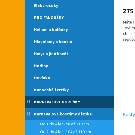
produ
Elektrošoky
275
je
5,0
PRO FANOUŠKY
Máte r
z
- vybe
5
Helium a balónky
cb.cz.
hvězdi
republ
Hlavolamy a kouzla
čelence
Hmyz a jiná havěť
Hodiny
Hovínka
Kanadské žertíky
KARNEVALOVÉ DOPLŇKY
Karnevalové kostýmy dětské
Kostý
Od 1 do 4 let - 98 až 110 cm
Od 2 do 4 let - 104 až 110 cm