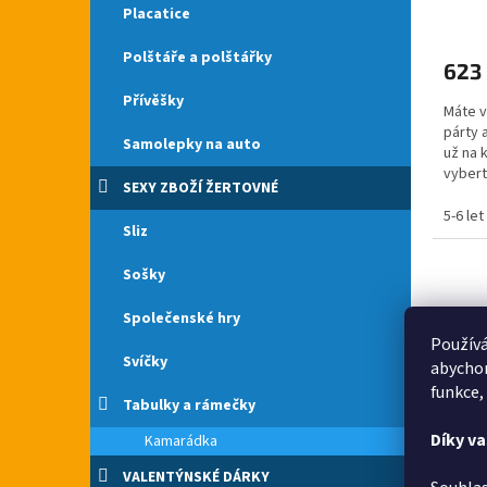
Placatice
Polštáře a polštářky
623
Přívěšky
Máte v
párty 
Samolepky na auto
už na 
vybert
SEXY ZBOŽÍ ŽERTOVNÉ
cb.cz...
5-6 let
Sliz
Sošky
Společenské hry
Používá
Svíčky
abychom
funkce,
Tabulky a rámečky
Díky v
Kamarádka
VALENTÝNSKÉ DÁRKY
Kostý