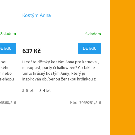
Kostým Anna
Skladem
Skladem
DETAIL
DETAIL
637 Kč
lepou
Hledáte dětský kostým Anna pro karneval,
ského
masopust, párty či halloween? Co takhle
en nebo
tento krásný kostým Anny, který je
 e-shopu
inspirován oblíbenou ženskou hrdinkou z
pohádky Frozen - v...
5-6 let
3-4 let
06868/5-6
Kód:
7069291/5-6