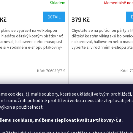
Skladem
Momentálně ne
Průměrné
hodnocení
produktu
DETAIL
 Kč
379 Kč
je
4,5
 plánu se vypravit na velkolepou
Chystáte se na pořádnou párty a h
z
a hledáte dětský kostým pirátky? Ať
dětský kostým vikingské bojovnic
5
karneval, halloween nebo masopust -
na karneval, halloween nebo maso
hvězdiček.
e si v rodinném e-shopu ptakoviny-
vyberte si v rodinném e-shopu pta
.
cb.cz. Doručujeme...
Kód:
706039/7-9
Kód:
7
me cookies, tj. malé soubory, které se ukládají ve tvým prohlížeči,
 ti umožnili pohodlné prohlížení webu a neustále zlepšovali jeh
 výkon a použitelnost.
ašemu souhlasu, můžeme zlepšovat kvalitu Ptákovny-ČB.
m - Avatar kluk
Kostým - Avatar dívka