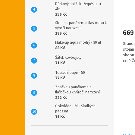
Dárkový balíček - Vypěstuj si -
4ks
256 Kč
Průmě
hodno
Stojan s panákem a flaštičkou k
produ
výročí narození
669
je
189 Kč
5,0
Make-up aqua modrý - 30ml
Sranda
z
88 Kč
stojan
5
shopu 
hvězdi
Šátek kovbojský
celé Č
71 Kč
stojan 
Toaletní papír - 50
77 Kč
Značka s panákama a
flaštičkou k výročí narození
222 Kč
Čokoláda - 50 - Sladkých
padesát
79 Kč