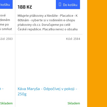
 košíku
Do košíku
188 Kč
írové
Milujete ptákoviny a hledáte - Placatice - K
odinném
60tinám - vyberte si v rodinném e-shopu
eme po
ptakoviny-cb.cz. Doručujeme po celé
si smrkat
České republice. Placatka nerez o obsahu
200ml.
Kód:
2583
Kód:
2584
b -
Káva Maryša - Odpočívej v pokoji -
250g
Skladem
Skladem
Průměrné