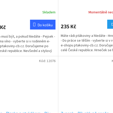
Skladem
Momentálně ne
rné
Průměrné
cení
hodnocení
ktu
produktu
Do košíku
235 Kč
 Kč
je
5,0
Máte rádi ptákoviny a hledáte - Hr
 musí být, a pokud hledáte - Pejsek -
z
- Do práce se těším - vyberte si v
 na víno - vyberte si v rodinném e-
5
e-shopu ptakoviny-cb.cz. Doručuj
ptakoviny-cb.cz. Doručujeme po
ček.
hvězdiček.
celé České republice. Hrneček se 
eské republice. Nevšední a stylový
dárek na...
na...
Kód:
12076