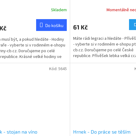
Skladem
Momentálně ne
Do košíku
61 Kč
 Kč
Máte rádi legraci a hledáte - Přívě
 musí být, a pokud hledáte - Hodiny
- vyberte si v rodinném e-shopu p
vaře - vyberte si v rodinném e-shopu
cb.cz. Doručujeme po celé České
iny-cb.cz. Doručujeme po celé
republice. Přívěšek lebka velká c
republice. Krásné velké hodiny ve
Různé...
átky....
Kód:
5645
k - stojan na víno
Hrnek - Do práce se těším