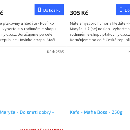
cení
ktu
Do košíku
Do
č
305 Kč
te ptákoviny a hledáte - Hovínko
Máte smysl pro humor a hledáte - 
 - vyberte si v rodinném e-shopu
Maryša - Už (se) nezlob - vyberte s
iny-cb.cz. Doručujeme po celé
rodinném e-shopu ptakoviny-cb.cz
ček.
republice. Hovínko atrapa. Stačí
Doručujeme po celé České republi
žit na správném...
Každý z nás má občas špatný...
Kód:
2585
Maryša - Do smrti dobrý -
Kafe - Mafia Boss - 250g