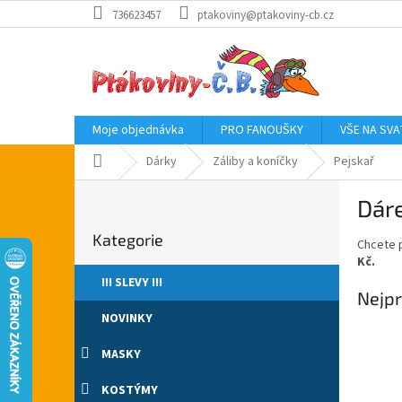
Přejít
736623457
ptakoviny@ptakoviny-cb.cz
na
obsah
Moje objednávka
PRO FANOUŠKY
VŠE NA SV
Domů
Dárky
Záliby a koníčky
Pejskař
P
Dáre
o
Přeskočit
s
Kategorie
kategorie
Chcete p
t
Kč.
r
!!! SLEVY !!!
a
Nejpr
n
NOVINKY
n
í
MASKY
p
a
KOSTÝMY