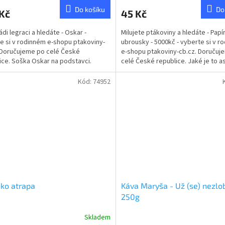
ktu
produktu
Do košíku
Do
Kč
45 Kč
je
4,8
ádi legraci a hledáte - Oskar -
Milujete ptákoviny a hledáte - Pap
z
e si v rodinném e-shopu ptakoviny-
ubrousky - 5000kč - vyberte si v r
5
 Doručujeme po celé České
e-shopu ptakoviny-cb.cz. Doručuj
ček.
hvězdiček.
ice. Soška Oskar na podstavci.
celé České republice. Jaké je to a
 ocenit své blízké...
do takhle...
Kód:
74952
ko atrapa
Káva Maryša - Už (se) nezlo
250g
Skladem
rné