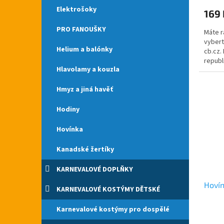
produ
Elektrošoky
169 
je
5,0
PRO FANOUŠKY
Máte r
z
vybert
5
Helium a balónky
cb.cz.
hvězdi
republ
Hlavolamy a kouzla
Chcete
Hmyz a jiná havěť
Hodiny
Hovínka
Kanadské žertíky
KARNEVALOVÉ DOPLŇKY
Hovín
KARNEVALOVÉ KOSTÝMY DĚTSKÉ
Karnevalové kostýmy pro dospělé
Průmě