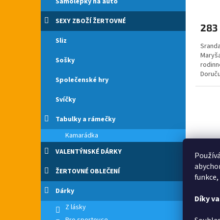
Samolepky na auto
Průmě
hodno
produ
SEXY ZBOŽÍ ŽERTOVNÉ
283
je
5,0
Sliz
Sranda
z
Maryša
5
Sošky
rodinn
hvězdi
Doruču
Společenské hry
Pokud j
Svíčky
Tabulky a rámečky
Kamarádka
VALENTÝNSKÉ DÁRKY
Používá
abychom
ŽERTOVNÉ OBLEČENÍ
funkce,
Dárky
Hůl 
Díky v
Z lásky
světl