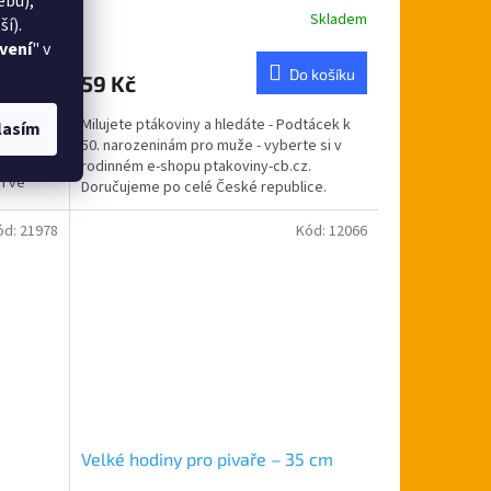
ebu),
dostupné
Skladem
í).
vení
" v
DETAIL
Do košíku
59 Kč
Hůl se
Milujete ptákoviny a hledáte - Podtácek k
lasím
e-shopu
50. narozeninám pro muže - vyberte si v
elé
rodinném e-shopu ptakoviny-cb.cz.
m ve
Doručujeme po celé České republice.
Podtácek...
ód:
21978
Kód:
12066
Velké hodiny pro pivaře – 35 cm