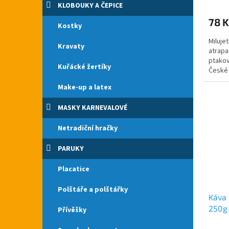
hodno
KLOBOUKY A ČEPICE
produ
78 K
je
Kostky
5,0
Miluje
z
Kravaty
atrapa
5
ptakov
hvězdi
Kuřácké žertíky
České 
nastra
Make-up a latex
MASKY KARNEVALOVÉ
Netradiční hračky
PARUKY
Placatice
Polštáře a polštářky
Káva 
250g
Přívěšky