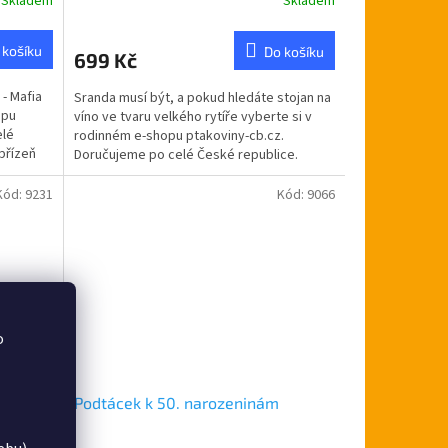
Skladem
Skladem
Průměrné
hodnocení
produktu
 košíku
Do košíku
699 Kč
je
5,0
 - Mafia
Sranda musí být, a pokud hledáte stojan na
z
opu
víno ve tvaru velkého rytíře vyberte si v
5
elé
rodinném e-shopu ptakoviny-cb.cz.
hvězdiček.
přízeň
Doručujeme po celé České republice.
Kovový stojan na...
Kód:
9231
Kód:
9066
o
Podtácek k 50. narozeninám