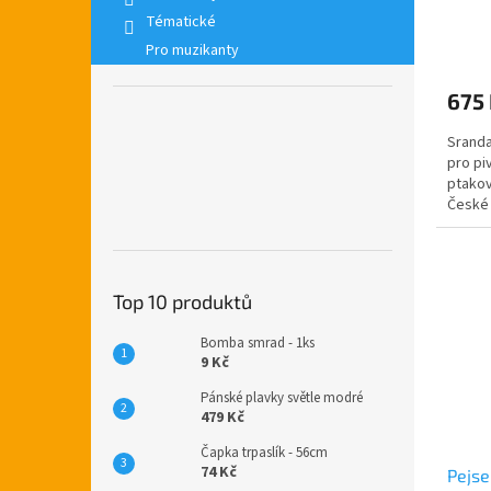
Tématické
Pro muzikanty
675
Sranda
pro pi
ptakov
České 
tvaru z
Top 10 produktů
Bomba smrad - 1ks
9 Kč
Pánské plavky světle modré
479 Kč
Čapka trpaslík - 56cm
74 Kč
Pejse