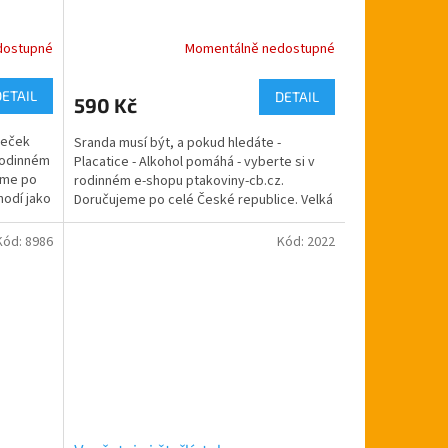
dostupné
Momentálně nedostupné
Průměrné
hodnocení
produktu
DETAIL
DETAIL
590 Kč
je
5,0
neček
Sranda musí být, a pokud hledáte -
z
 rodinném
Placatice - Alkohol pomáhá - vyberte si v
5
eme po
rodinném e-shopu ptakoviny-cb.cz.
hvězdiček.
hodí jako
Doručujeme po celé České republice. Velká
placatka na alkohol 1,8...
Kód:
8986
Kód:
2022