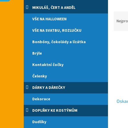
n
e
MIKULÁŠ, ČERT A ANDĚL
l
Ř
VŠE NA HALLOWEEN
a
Nejpro
z
VŠE NA SVATBU, ROZLUČKU
e
V
n
Bonbóny, čokolády a lízátka
ý
í
p
p
Brýle
i
r
s
o
Kontaktní čočky
p
d
Čelenky
r
u
o
k
DÁRKY A DÁREČKY
d
t
u
ů
Dekorace
Oskar
k
t
DOPLŇKY KE KOSTÝMŮM
ů
Průmě
Dudlíky
hodno