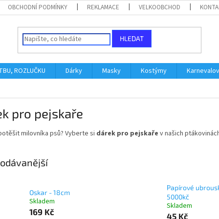
OBCHODNÍ PODMÍNKY
REKLAMACE
VELKOOBCHOD
KONTA
HLEDAT
ATBU, ROZLUČKU
Dárky
Masky
Kostýmy
Karnevalo
k pro pejskaře
otěšit milovníka psů? Vyberte si
dárek pro pejskaře
v našich ptákovinác
odávanější
Papírové ubrousk
Oskar - 18cm
5000kč
Skladem
Skladem
169 Kč
45 Kč