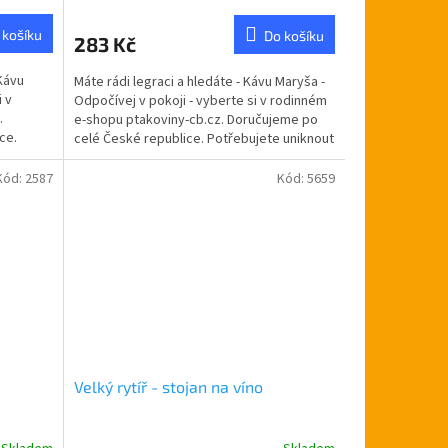
hodnocení
produktu
 košíku
Do košíku
283 Kč
je
5,0
Kávu
Máte rádi legraci a hledáte - Kávu Maryša -
z
i v
Odpočívej v pokoji - vyberte si v rodinném
5
.
e-shopu ptakoviny-cb.cz. Doručujeme po
hvězdiček.
ce.
celé České republice. Potřebujete uniknout
od...
Kód:
2587
Kód:
5659
Velký rytíř - stojan na víno