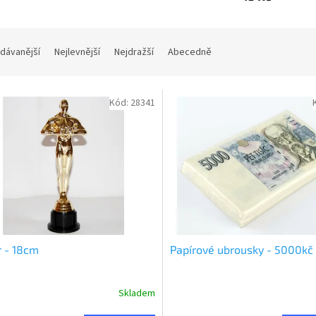
dávanější
Nejlevnější
Nejdražší
Abecedně
Kód:
28341
 - 18cm
Papírové ubrousky - 5000kč
Skladem
rné
Průměrné
cení
hodnocení