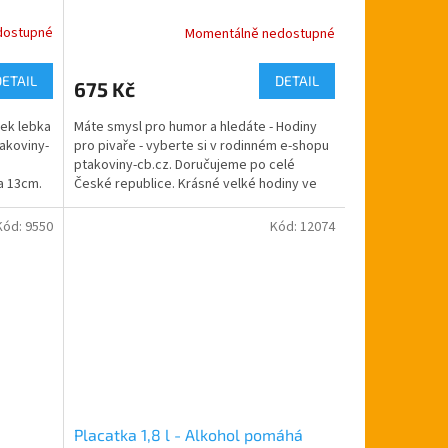
dostupné
Momentálně nedostupné
Průměrné
hodnocení
produktu
DETAIL
DETAIL
675 Kč
je
5,0
šek lebka
Máte smysl pro humor a hledáte - Hodiny
z
takoviny-
pro pivaře - vyberte si v rodinném e-shopu
5
ptakoviny-cb.cz. Doručujeme po celé
hvězdiček.
ca 13cm.
České republice. Krásné velké hodiny ve
tvaru zátky....
Kód:
9550
Kód:
12074
Placatka 1,8 l - Alkohol pomáhá