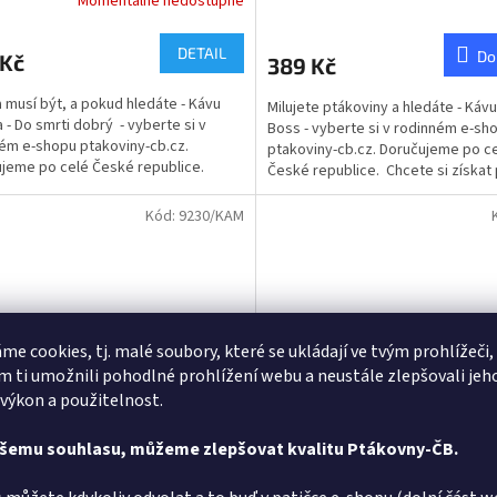
Momentálně nedostupné
rné
cení
ktu
DETAIL
Do
 Kč
389 Kč
 musí být, a pokud hledáte - Kávu
Milujete ptákoviny a hledáte - Kávu
 - Do smrti dobrý - vyberte si v
Boss - vyberte si v rodinném e-sh
ém e-shopu ptakoviny-cb.cz.
ptakoviny-cb.cz. Doručujeme po c
ček.
jeme po celé České republice.
České republice. Chcete si získat 
ste...
samotného...
Kód:
9230/KAM
me cookies, tj. malé soubory, které se ukládají ve tvým prohlížeči,
 ti umožnili pohodlné prohlížení webu a neustále zlepšovali jeh
 výkon a použitelnost.
se zvonkem pro důchodce
Hůl se zvonkem světlá
ašemu souhlasu, můžeme zlepšovat kvalitu Ptákovny-ČB.
á