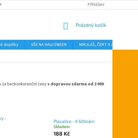
KTY
Přihlášení
NÁKUPNÍ
Prázdný košík
KOŠÍK
vé doplňky
VŠE NA HALLOWEEN
MIKULÁŠ, ČERT A ANDĚL
T
h za bezkonkurenční ceny
s dopravou zdarma od 2 000
y -
Placatice - K 60tinám
Skladem
188 Kč