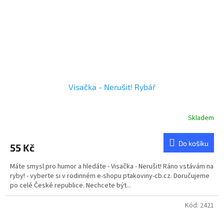
Visačka - Nerušit! Rybář
Skladem
Do košíku
55 Kč
Máte smysl pro humor a hledáte - Visačka - Nerušit! Ráno vstávám na
ryby! - vyberte si v rodinném e-shopu ptakoviny-cb.cz. Doručujeme
po celé České republice. Nechcete být...
Kód:
2421