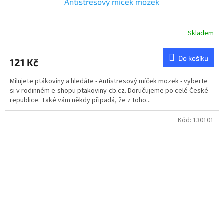
Antistresový míček mozek
Skladem
Do košíku
121 Kč
Milujete ptákoviny a hledáte - Antistresový míček mozek - vyberte
si v rodinném e-shopu ptakoviny-cb.cz. Doručujeme po celé České
republice. Také vám někdy připadá, že z toho...
Kód:
130101