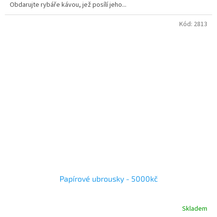
Obdarujte rybáře kávou, jež posílí jeho...
Kód:
2813
Papírové ubrousky - 5000kč
Skladem
Průměrné