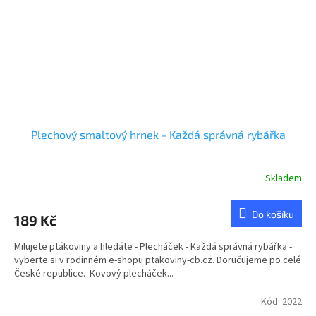
Plechový smaltový hrnek - Každá správná rybářka
Skladem
Průměrné
hodnocení
produktu
Do košíku
189 Kč
je
5,0
Milujete ptákoviny a hledáte - Plecháček - Každá správná rybářka -
z
vyberte si v rodinném e-shopu ptakoviny-cb.cz. Doručujeme po celé
5
České republice. Kovový plecháček...
hvězdiček.
Kód:
2022