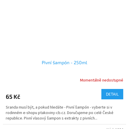
Pivní šampón - 250ml
Momentálně nedostupné
Průměrné
hodnocení
produktu
DETAIL
65 Kč
je
5,0
Sranda musí být, a pokud hledáte - Pivní šampón - vyberte si v
z
rodinném e-shopu ptakoviny-cb.cz. Doručujeme po celé České
5
republice. Pivní vlasový šampon s extrakty z pivních...
hvězdiček.