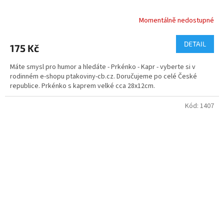
Momentálně nedostupné
Průměrné
hodnocení
produktu
DETAIL
175 Kč
je
5,0
Máte smysl pro humor a hledáte - Prkénko - Kapr - vyberte si v
z
rodinném e-shopu ptakoviny-cb.cz. Doručujeme po celé České
5
republice. Prkénko s kaprem velké cca 28x12cm.
hvězdiček.
Kód:
1407