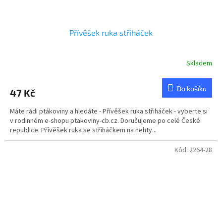
Přívěšek ruka střiháček
Skladem
Do košíku
47 Kč
Máte rádi ptákoviny a hledáte - Přívěšek ruka střiháček - vyberte si
v rodinném e-shopu ptakoviny-cb.cz. Doručujeme po celé České
republice. Přívěšek ruka se střiháčkem na nehty...
Kód:
2264-28