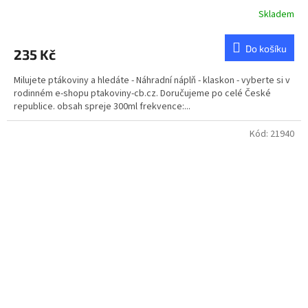
Skladem
Průměrné
hodnocení
produktu
Do košíku
235 Kč
je
4,8
Milujete ptákoviny a hledáte - Náhradní náplň - klaskon - vyberte si v
z
rodinném e-shopu ptakoviny-cb.cz. Doručujeme po celé České
5
republice. obsah spreje 300ml frekvence:...
hvězdiček.
Kód:
21940