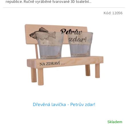
republice. Ručně vyráběné tvarované 3D toaletní...
hvězdiček.
Kód:
12056
Dřevěná lavička - Petrův zdar!
Skladem