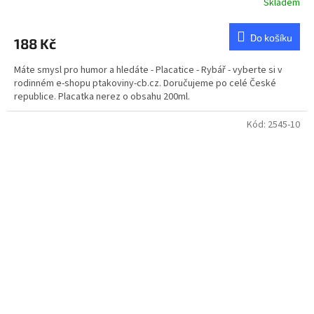
Skladem
Do košíku
188 Kč
Máte smysl pro humor a hledáte - Placatice - Rybář - vyberte si v
rodinném e-shopu ptakoviny-cb.cz. Doručujeme po celé České
republice. Placatka nerez o obsahu 200ml.
Kód:
2545-10