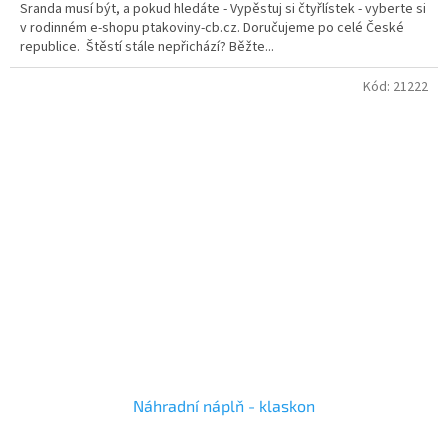
Sranda musí být, a pokud hledáte - Vypěstuj si čtyřlístek - vyberte si
z
v rodinném e-shopu ptakoviny-cb.cz. Doručujeme po celé České
5
republice. Štěstí stále nepřichází? Běžte...
hvězdiček.
Kód:
21222
Náhradní náplň - klaskon