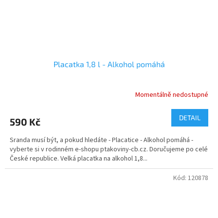
Placatka 1,8 l - Alkohol pomáhá
Momentálně nedostupné
Průměrné
hodnocení
produktu
DETAIL
590 Kč
je
5,0
Sranda musí být, a pokud hledáte - Placatice - Alkohol pomáhá -
z
vyberte si v rodinném e-shopu ptakoviny-cb.cz. Doručujeme po celé
5
České republice. Velká placatka na alkohol 1,8...
hvězdiček.
Kód:
120878