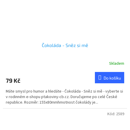
Čokoláda - Sněz si mě
Skladem
Do košíku
79 Kč
Máte smysl pro humor a hledáte - Čokoláda - Sněz si mě - vyberte si
v rodinném e-shopu ptakoviny-cb.cz. Doručujeme po celé České
republice. Rozměr: 155x80mmhmotnost čokolády je...
Kód:
2589