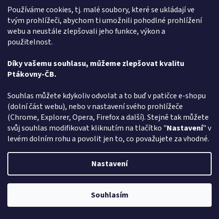
Používáme cookies, tj. malé soubory, které se ukládají ve
Propiska ryba
tvým prohlížeči, abychom ti umožnili pohodlné prohlížení
webu a neustále zlepšovali jeho funkce, výkon a
použitelnost.
Momentálně nedostupné
Průměrné
hodnocení
Díky vašemu souhlasu, můžeme zlepšovat kvalitu
produktu
DETAIL
88 Kč
je
Ptákovny-ČB.
5,0
Máte rádi ptákoviny a hledáte - Propiska ryba - vyberte si v
z
Souhlas můžete kdykoliv odvolat a to buď v patičce e-shopu
rodinném e-shopu ptakoviny-cb.cz. Doručujeme po celé České
5
(dolní část webu), nebo v nastavení svého prohlížeče
republice. Různé druhy barev dle aktuální dostupnosti....
hvězdiček.
(Chrome, Explorer, Opera, Firefox a další). Stejně tak můžete
svůj souhlas modifikovat kliknutím na tlačítko "
Nastavení
" v
Kód:
31202
levém dolním rohu a povolit jen to, co považujete za vhodné.
Nastavení
Souhlasím
Pozor změna otevírací dob: Po-Čt - od 13:00 do 17:00 Pátek Zavřeno