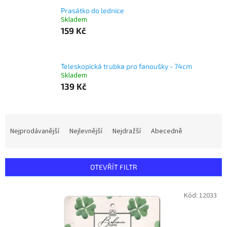
Prasátko do lednice
Skladem
159 Kč
Teleskopická trubka pro fanoušky - 74cm
Skladem
139 Kč
Ř
a
Nejprodávanější
Nejlevnější
Nejdražší
Abecedně
z
e
n
OTEVŘÍT FILTR
í
p
V
Kód:
12033
r
ý
o
p
d
i