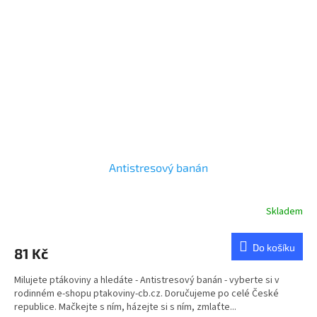
Antistresový banán
Skladem
Průměrné
hodnocení
produktu
Do košíku
81 Kč
je
4,0
Milujete ptákoviny a hledáte - Antistresový banán - vyberte si v
z
rodinném e-shopu ptakoviny-cb.cz. Doručujeme po celé České
5
republice. Mačkejte s ním, házejte si s ním, zmlaťte...
hvězdiček.