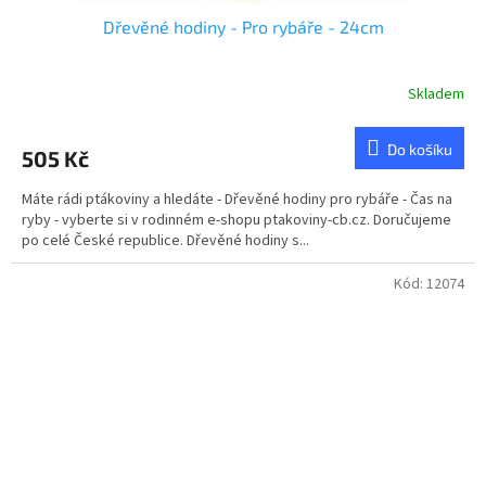
Dřevěné hodiny - Pro rybáře - 24cm
Skladem
Průměrné
hodnocení
produktu
Do košíku
505 Kč
je
5,0
Máte rádi ptákoviny a hledáte - Dřevěné hodiny pro rybáře - Čas na
z
ryby - vyberte si v rodinném e-shopu ptakoviny-cb.cz. Doručujeme
5
po celé České republice. Dřevěné hodiny s...
hvězdiček.
Kód:
12074