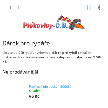
Přejít
NÁKUP
na
obsah
KOŠÍK
Dárek pro rybáře
Chcete potěšit rybáře? Vyberte si
dárek pro rybáře
v našich
ptákovinách za bezkonkurenční ceny
s dopravou zdarma od 2 000
Kč.
Nejprodávanější
Papírové ubrousky - 5000kč
Skladem
45 Kč