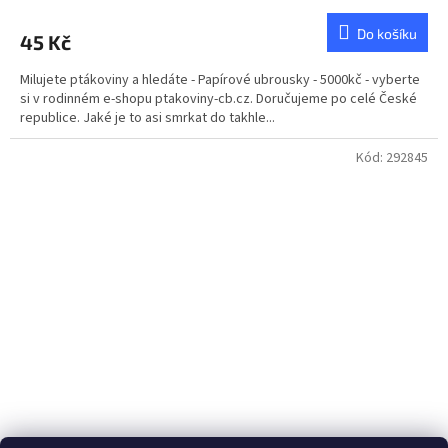
hodnocení
produktu
Do košíku
45 Kč
je
4,8
Milujete ptákoviny a hledáte - Papírové ubrousky - 5000kč - vyberte
z
si v rodinném e-shopu ptakoviny-cb.cz. Doručujeme po celé České
5
republice. Jaké je to asi smrkat do takhle...
hvězdiček.
Kód:
292845