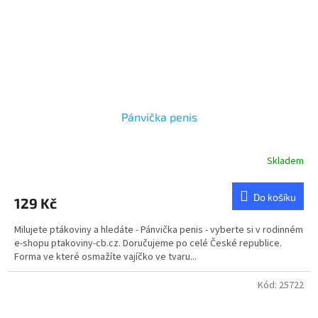
Pánvička penis
Skladem
Průměrné
hodnocení
produktu
Do košíku
129 Kč
je
5,0
Milujete ptákoviny a hledáte - Pánvička penis - vyberte si v rodinném
z
e-shopu ptakoviny-cb.cz. Doručujeme po celé České republice.
5
Forma ve které osmažíte vajíčko ve tvaru...
hvězdiček.
Kód:
25722