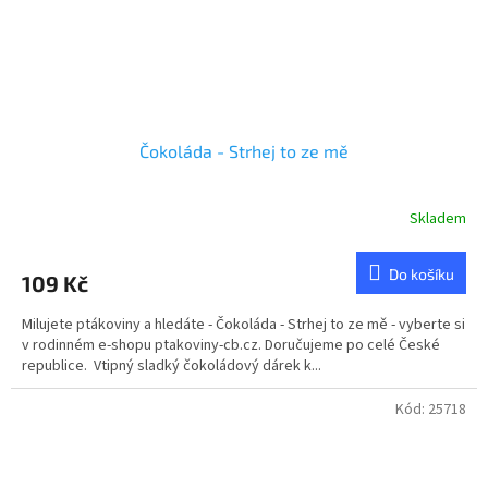
Čokoláda - Strhej to ze mě
Skladem
Do košíku
109 Kč
Milujete ptákoviny a hledáte - Čokoláda - Strhej to ze mě - vyberte si
v rodinném e-shopu ptakoviny-cb.cz. Doručujeme po celé České
republice. Vtipný sladký čokoládový dárek k...
Kód:
25718