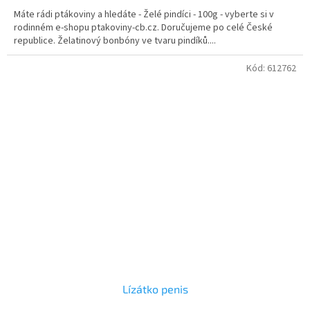
5,0
Máte rádi ptákoviny a hledáte - Želé pindíci - 100g - vyberte si v
z
rodinném e-shopu ptakoviny-cb.cz. Doručujeme po celé České
5
republice. Želatinový bonbóny ve tvaru pindíků....
hvězdiček.
Kód:
612762
Lízátko penis