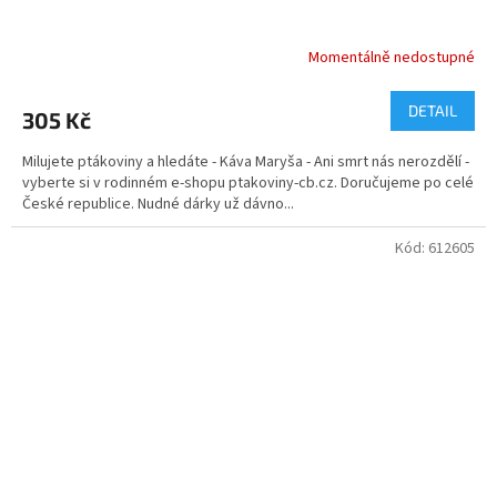
Momentálně nedostupné
Průměrné
hodnocení
produktu
DETAIL
305 Kč
je
5,0
Milujete ptákoviny a hledáte - Káva Maryša - Ani smrt nás nerozdělí -
z
vyberte si v rodinném e-shopu ptakoviny-cb.cz. Doručujeme po celé
5
České republice. Nudné dárky už dávno...
hvězdiček.
Kód:
612605