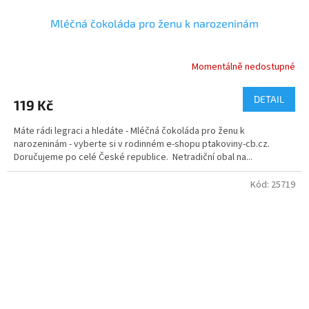
Mléčná čokoláda pro ženu k narozeninám
Momentálně nedostupné
Průměrné
hodnocení
produktu
DETAIL
119 Kč
je
5,0
Máte rádi legraci a hledáte - Mléčná čokoláda pro ženu k
z
narozeninám - vyberte si v rodinném e-shopu ptakoviny-cb.cz.
5
Doručujeme po celé České republice. Netradiční obal na...
hvězdiček.
Kód:
25719