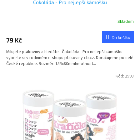
Čokoláda - Pro nejlepší kámošku
Skladem
Průměrné
hodnocení
produktu
Do košíku
79 Kč
je
5,0
Milujete ptákoviny a hledáte - Čokoláda - Pro nejlepší kámošku -
z
vyberte si v rodinném e-shopu ptakoviny-cb.cz. Doručujeme po celé
5
České republice. Rozměr: 155x80mmhmotnost...
hvězdiček.
Kód:
2593