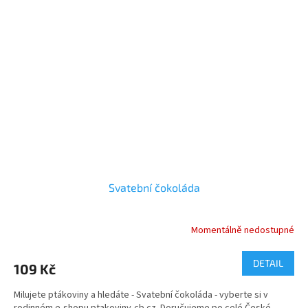
Svatební čokoláda
Momentálně nedostupné
DETAIL
109 Kč
Milujete ptákoviny a hledáte - Svatební čokoláda - vyberte si v
rodinném e-shopu ptakoviny-cb.cz. Doručujeme po celé České