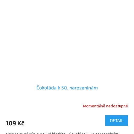
Čokoláda k 50. narozeninám
Momentálně nedostupné
Průměrné
hodnocení
produktu
DETAIL
109 Kč
je
5,0