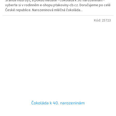
Sranda musí být, a pokud hledáte - Čokoláda k 50. narozeninám -
z
vyberte si v rodinném e-shopu ptakoviny-cb.cz. Doručujeme po celé
5
České republice. Narozeninová mléčná čokoláda...
hvězdiček.
Kód:
25723
Čokoláda k 40. narozeninám