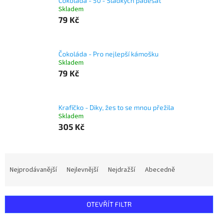
Čokoláda - 50 - Sladkých padesát
Skladem
79 Kč
Čokoláda - Pro nejlepší kámošku
Skladem
79 Kč
Krafíčko - Diky, žes to se mnou přežila
Skladem
305 Kč
Ř
a
Nejprodávanější
Nejlevnější
Nejdražší
Abecedně
z
e
n
OTEVŘÍT FILTR
í