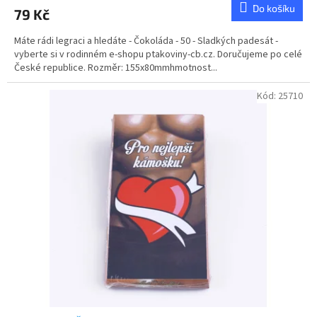
produktu
Do košíku
79 Kč
je
5,0
Máte rádi legraci a hledáte - Čokoláda - 50 - Sladkých padesát -
z
vyberte si v rodinném e-shopu ptakoviny-cb.cz. Doručujeme po celé
5
České republice. Rozměr: 155x80mmhmotnost...
hvězdiček.
Kód:
25710