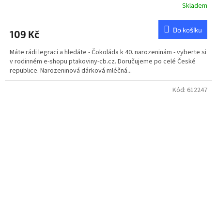
Skladem
Do košíku
109 Kč
Máte rádi legraci a hledáte - Čokoláda k 40. narozeninám - vyberte si
v rodinném e-shopu ptakoviny-cb.cz. Doručujeme po celé České
republice. Narozeninová dárková mléčná...
Kód:
612247