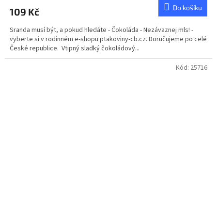
Do košíku
109 Kč
Sranda musí být, a pokud hledáte - Čokoláda - Nezávaznej mls! -
vyberte si v rodinném e-shopu ptakoviny-cb.cz. Doručujeme po celé
České republice. Vtipný sladký čokoládový...
Kód:
25716