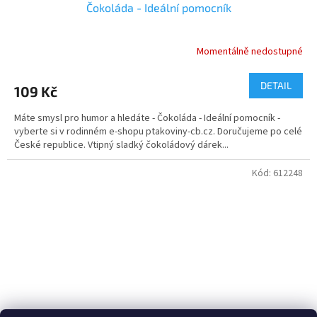
Čokoláda - Ideální pomocník
Momentálně nedostupné
Průměrné
hodnocení
produktu
DETAIL
109 Kč
je
5,0
Máte smysl pro humor a hledáte - Čokoláda - Ideální pomocník -
z
vyberte si v rodinném e-shopu ptakoviny-cb.cz. Doručujeme po celé
5
České republice. Vtipný sladký čokoládový dárek...
hvězdiček.
Kód:
612248