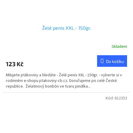
Želé penis XXL - 150gr.
Skladem
Průměrné
hodnocení
produktu
Do košíku
123 Kč
je
5,0
Milujete ptákoviny a hledáte - Želé penis XXL - 150gr. - vyberte si v
z
rodinném e-shopu ptakoviny-cb.cz. Doručujeme po celé České
5
republice. Želatinový bonbón ve tvaru pindíka...
hvězdiček.
Kód:
612353