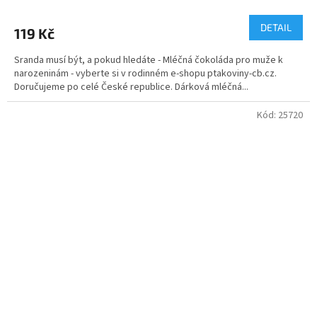
hodnocení
produktu
DETAIL
119 Kč
je
5,0
Sranda musí být, a pokud hledáte - Mléčná čokoláda pro muže k
z
narozeninám - vyberte si v rodinném e-shopu ptakoviny-cb.cz.
5
Doručujeme po celé České republice. Dárková mléčná...
hvězdiček.
Kód:
25720