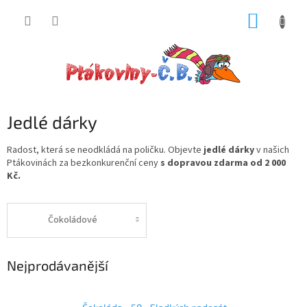
Přejít
NÁKUP
na
obsah
KOŠÍK
Jedlé dárky
Radost, která se neodkládá na poličku. Objevte
jedlé dárky
v našich
Ptákovinách za bezkonkurenční ceny
s dopravou zdarma od 2 000
Kč.
Čokoládové
Nejprodávanější