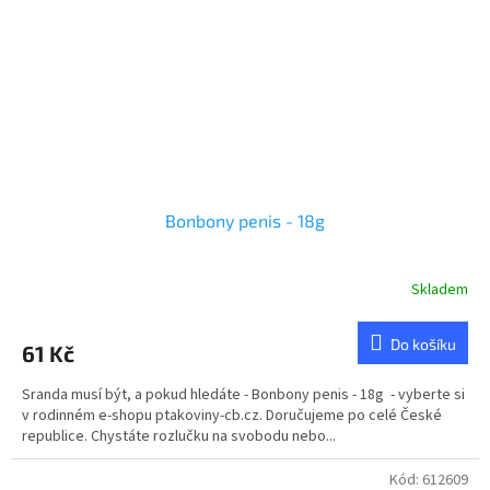
Bonbony penis - 18g
Skladem
Do košíku
61 Kč
Sranda musí být, a pokud hledáte - Bonbony penis - 18g - vyberte si
v rodinném e-shopu ptakoviny-cb.cz. Doručujeme po celé České
republice. Chystáte rozlučku na svobodu nebo...
Kód:
612609