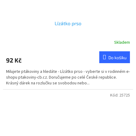
Lízátko prso
Skladem
Do košíku
92 Kč
Milujete ptákoviny a hledáte - Lízátko prso - vyberte si v rodinném e-
shopu ptakoviny-cb.cz. Doručujeme po celé České republice.
Krásný dárek na rozlučku se svobodou nebo...
Kód:
25725