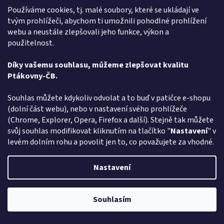
Používáme cookies, tj. malé soubory, které se ukládají ve
tvým prohlížeči, abychom ti umožnili pohodlné prohlížení
webu a neustále zlepšovali jeho funkce, výkon a
použitelnost.
Těstoviny srdce
Díky vašemu souhlasu, můžeme zlepšovat kvalitu
Ptákovny-ČB.
Momentálně nedostupné
Průměrné
Souhlas můžete kdykoliv odvolat a to buď v patičce e-shopu
hodnocení
(dolní část webu), nebo v nastavení svého prohlížeče
produktu
DETAIL
99 Kč
je
(Chrome, Explorer, Opera, Firefox a další). Stejně tak můžete
5,0
svůj souhlas modifikovat kliknutím na tlačítko "
Nastavení
" v
Milujete ptákoviny a hledáte - Těstoviny srdce - vyberte si v
z
levém dolním rohu a povolit jen to, co považujete za vhodné.
rodinném e-shopu ptakoviny-cb.cz. Doručujeme po celé České
5
republice. Chcete překvapit své přátele? Pozvěte...
hvězdiček.
Nastavení
Kód:
612212
Souhlasím
Pozor změna otevírací dob: Po-Čt - od 13:00 do 17:00 Pátek Zavřeno