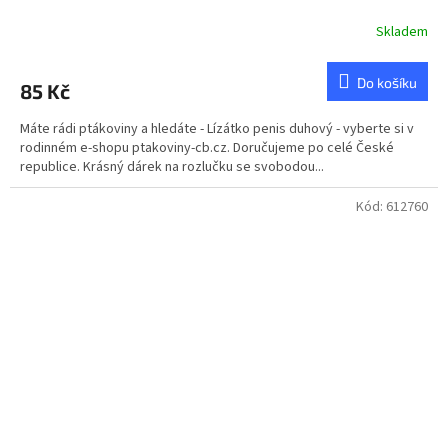
Skladem
Do košíku
85 Kč
Máte rádi ptákoviny a hledáte - Lízátko penis duhový - vyberte si v
rodinném e-shopu ptakoviny-cb.cz. Doručujeme po celé České
republice. Krásný dárek na rozlučku se svobodou...
Kód:
612760