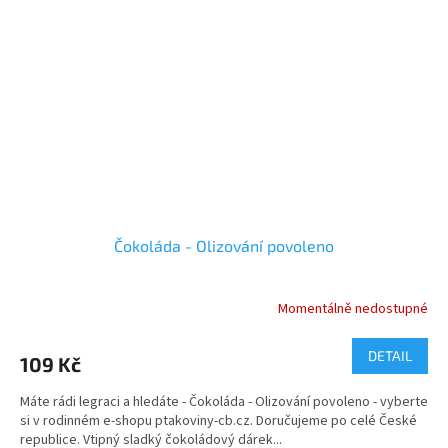
Čokoláda - Olizování povoleno
Momentálně nedostupné
Průměrné
hodnocení
produktu
DETAIL
109 Kč
je
5,0
Máte rádi legraci a hledáte - Čokoláda - Olizování povoleno - vyberte
z
si v rodinném e-shopu ptakoviny-cb.cz. Doručujeme po celé České
5
republice. Vtipný sladký čokoládový dárek...
hvězdiček.