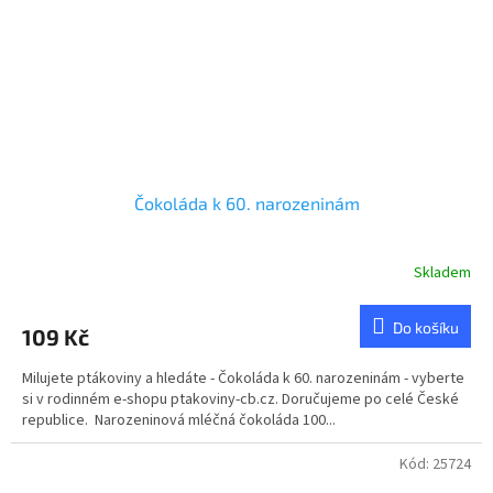
Čokoláda k 60. narozeninám
Skladem
Do košíku
109 Kč
Milujete ptákoviny a hledáte - Čokoláda k 60. narozeninám - vyberte
si v rodinném e-shopu ptakoviny-cb.cz. Doručujeme po celé České
republice. Narozeninová mléčná čokoláda 100...
Kód:
25724