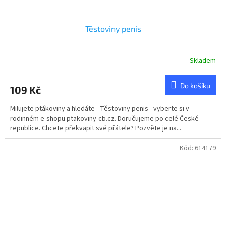
Těstoviny penis
Skladem
Průměrné
hodnocení
produktu
Do košíku
109 Kč
je
5,0
Milujete ptákoviny a hledáte - Těstoviny penis - vyberte si v
z
rodinném e-shopu ptakoviny-cb.cz. Doručujeme po celé České
5
republice. Chcete překvapit své přátele? Pozvěte je na...
hvězdiček.
Kód:
614179