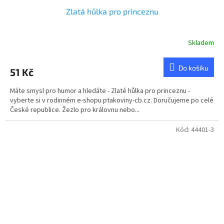
Zlatá hůlka pro princeznu
Skladem
Do košíku
51 Kč
Máte smysl pro humor a hledáte - Zlaté hůlka pro princeznu -
vyberte si v rodinném e-shopu ptakoviny-cb.cz. Doručujeme po celé
České republice. Žezlo pro královnu nebo...
Kód:
44401-3