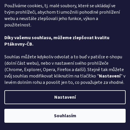
Používáme cookies, tj. malé soubory, které se ukládají ve
Milujete ptákoviny a hledáte - Šavle nafukovací - 75 cm - vyberte si v
tvým prohlížeči, abychom ti umožnili pohodlné prohlížení
rodinném e-shopu ptakoviny-cb.cz. Doručujeme po celé České
republice. Šavle nafukovací je dlouhá 75 cm....
webu a neustále zlepšovali jeho funkce, výkon a
použitelnost.
Kód:
2909
Díky vašemu souhlasu, můžeme zlepšovat kvalitu
Ptákovny-ČB.
Souhlas můžete kdykoliv odvolat a to buď v patičce e-shopu
(dolní část webu), nebo v nastavení svého prohlížeče
(Chrome, Explorer, Opera, Firefox a další). Stejně tak můžete
svůj souhlas modifikovat kliknutím na tlačítko "
Nastavení
" v
levém dolním rohu a povolit jen to, co považujete za vhodné.
Nastavení
Souhlasím
Pozor změna otevírací dob: Po-Čt - od 13:00 do 17:00 Pátek Zavřeno
Kolt na kapslíky - 20cm