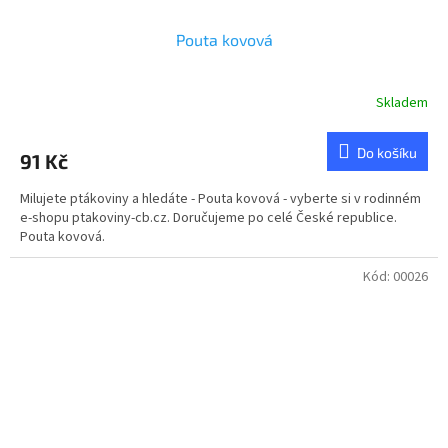
Pouta kovová
Skladem
Průměrné
hodnocení
produktu
Do košíku
91 Kč
je
5,0
Milujete ptákoviny a hledáte - Pouta kovová - vyberte si v rodinném
z
e-shopu ptakoviny-cb.cz. Doručujeme po celé České republice.
5
Pouta kovová.
hvězdiček.
Kód:
00026