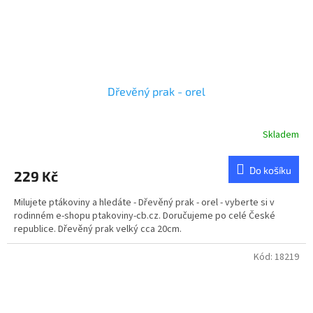
Dřevěný prak - orel
Skladem
Do košíku
229 Kč
Milujete ptákoviny a hledáte - Dřevěný prak - orel - vyberte si v
rodinném e-shopu ptakoviny-cb.cz. Doručujeme po celé České
republice. Dřevěný prak velký cca 20cm.
Kód:
18219