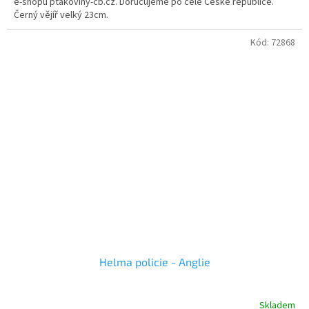
e-shopu ptakoviny-cb.cz. Doručujeme po celé České republice.
5
Černý vějíř velký 23cm.
hvězdiček.
Kód:
72868
Helma policie - Anglie
Skladem