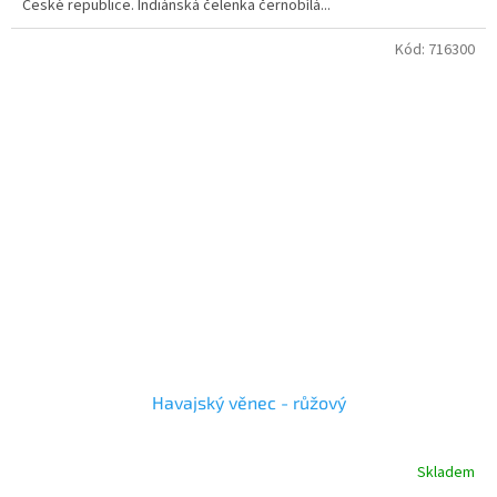
České republice. Indiánská čelenka černobílá...
Kód:
716300
Havajský věnec - růžový
Skladem