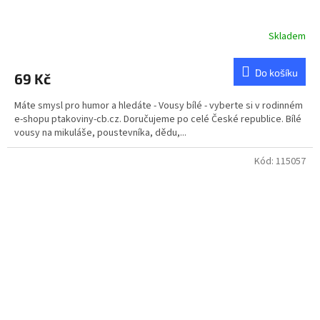
Skladem
Do košíku
69 Kč
Máte smysl pro humor a hledáte - Vousy bílé - vyberte si v rodinném
e-shopu ptakoviny-cb.cz. Doručujeme po celé České republice. Bílé
vousy na mikuláše, poustevníka, dědu,...
Kód:
115057