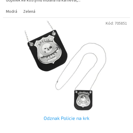
doplněk ke kostýmu indiána na karneval,...
Modrá
Zelená
Kód:
705851
Odznak Policie na krk