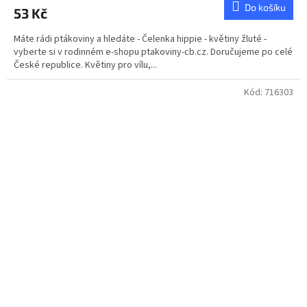
Do košíku
53 Kč
Máte rádi ptákoviny a hledáte - Čelenka hippie - květiny žluté -
vyberte si v rodinném e-shopu ptakoviny-cb.cz. Doručujeme po celé
České republice. Květiny pro vílu,...
Kód:
716303