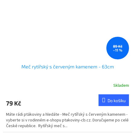
89 Kč
–11 %
Meč rytířský s červeným kamenem - 63cm
Skladem
Do košíku
79 Kč
Máte rádi ptákoviny a hledáte - Meč rytířský s červeným kamenem -
vyberte si v rodinném e-shopu ptakoviny-cb.cz. Doručujeme po celé
České republice. Rytířský meč s...