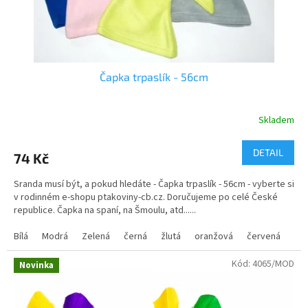
k
t
ů
Čapka trpaslík - 56cm
Skladem
Průměrné
hodnocení
produktu
DETAIL
74 Kč
je
5,0
Sranda musí být, a pokud hledáte - Čapka trpaslík - 56cm - vyberte si
z
v rodinném e-shopu ptakoviny-cb.cz. Doručujeme po celé České
5
republice. Čapka na spaní, na Šmoulu, atd......
hvězdiček.
Bílá
Modrá
Zelená
černá
žlutá
oranžová
červená
še
Kód:
4065/MOD
Novinka