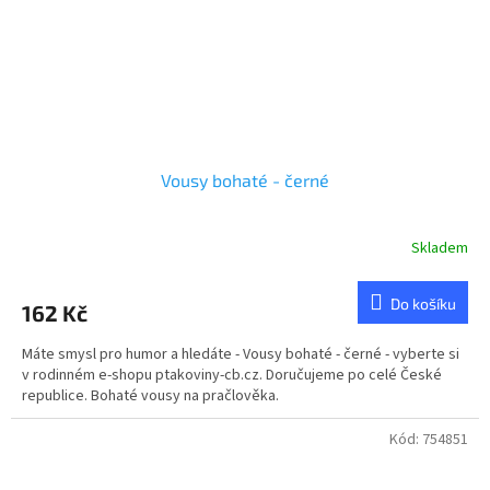
Vousy bohaté - černé
Skladem
Průměrné
hodnocení
produktu
Do košíku
162 Kč
je
5,0
Máte smysl pro humor a hledáte - Vousy bohaté - černé - vyberte si
z
v rodinném e-shopu ptakoviny-cb.cz. Doručujeme po celé České
5
republice. Bohaté vousy na pračlověka.
hvězdiček.
Kód:
754851