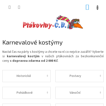
Přejít
NÁKUP
na
obsah
KOŠÍK
Karnevalové kostýmy
Nastal čas na párty s kostýmy a chcete na ní co nejvíce zazářit? Vyberte
si
karnevalový kostým
v našich ptákovinách za bezkonkurenční
ceny
s dopravou zdarma od 2 000 Kč
.
Historické
Postavy
Pohádkové
Vánoční