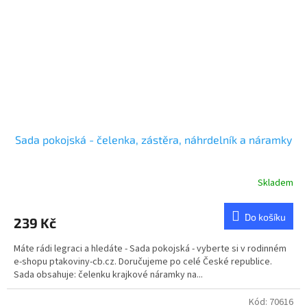
Sada pokojská - čelenka, zástěra, náhrdelník a náramky
Skladem
Průměrné
hodnocení
produktu
Do košíku
239 Kč
je
5,0
Máte rádi legraci a hledáte - Sada pokojská - vyberte si v rodinném
z
e-shopu ptakoviny-cb.cz. Doručujeme po celé České republice.
5
Sada obsahuje: čelenku krajkové náramky na...
hvězdiček.
Kód:
70616