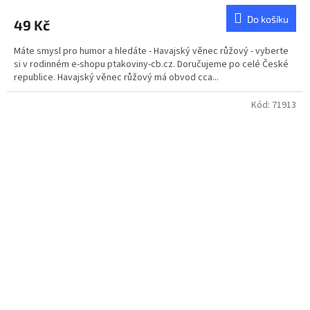
Do košíku
49 Kč
Máte smysl pro humor a hledáte - Havajský věnec růžový - vyberte
si v rodinném e-shopu ptakoviny-cb.cz. Doručujeme po celé České
republice. Havajský věnec růžový má obvod cca...
Kód:
71913