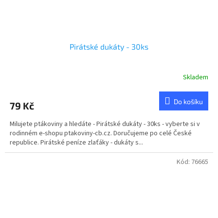
Pirátské dukáty - 30ks
Skladem
Průměrné
hodnocení
produktu
Do košíku
79 Kč
je
5,0
Milujete ptákoviny a hledáte - Pirátské dukáty - 30ks - vyberte si v
z
rodinném e-shopu ptakoviny-cb.cz. Doručujeme po celé České
5
republice. Pirátské peníze zlaťáky - dukáty s...
hvězdiček.
Kód:
76665