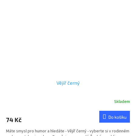
Vějíř černý
Skladem
Průměrné
hodnocení
produktu
Do košíku
74 Kč
je
5,0
Máte smysl pro humor a hledáte - Vějíř černý - vyberte si v rodinném
z