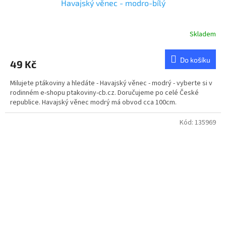
Havajský věnec - modro-bílý
Skladem
Do košíku
49 Kč
Milujete ptákoviny a hledáte - Havajský věnec - modrý - vyberte si v
rodinném e-shopu ptakoviny-cb.cz. Doručujeme po celé České
republice. Havajský věnec modrý má obvod cca 100cm.
Kód:
135969