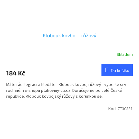
Klobouk kovboj - růžový
Skladem
Průměrné
hodnocení
produktu
Do košíku
184 Kč
je
5,0
Máte rádi legraci a hledáte - Klobouk kovboj růžový - vyberte si v
z
rodinném e-shopu ptakoviny-cb.cz. Doručujeme po celé České
5
republice. Klobouk kovbojský růžový s korunkou se...
hvězdiček.
Kód:
7730831