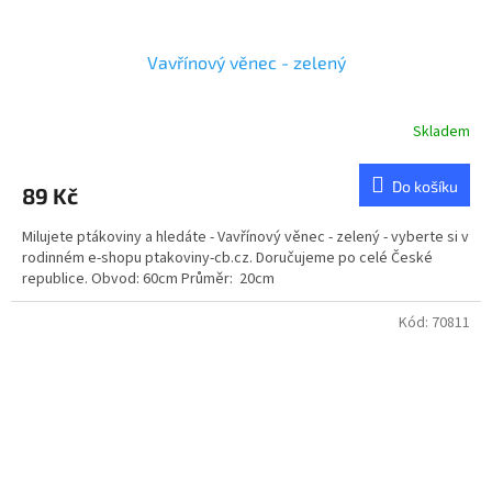
Vavřínový věnec - zelený
Skladem
Do košíku
89 Kč
Milujete ptákoviny a hledáte - Vavřínový věnec - zelený - vyberte si v
rodinném e-shopu ptakoviny-cb.cz. Doručujeme po celé České
republice. Obvod: 60cm Průměr: 20cm
Kód:
70811