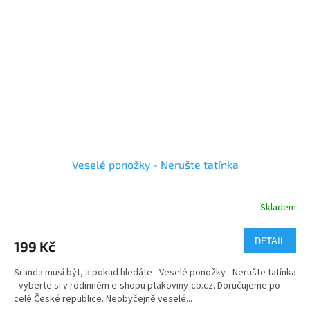
Veselé ponožky - Nerušte tatínka
Skladem
Průměrné
hodnocení
produktu
DETAIL
199 Kč
je
5,0
Sranda musí být, a pokud hledáte - Veselé ponožky - Nerušte tatínka
z
- vyberte si v rodinném e-shopu ptakoviny-cb.cz. Doručujeme po
5
celé České republice. Neobyčejně veselé...
hvězdiček.