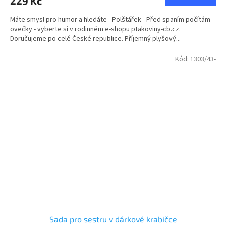
229 Kč
je
5,0
Máte smysl pro humor a hledáte - Polštářek - Před spaním počítám
z
ovečky - vyberte si v rodinném e-shopu ptakoviny-cb.cz.
5
Doručujeme po celé České republice. Příjemný plyšový...
hvězdiček.
Kód:
1303/43-
Sada pro sestru v dárkové krabičce