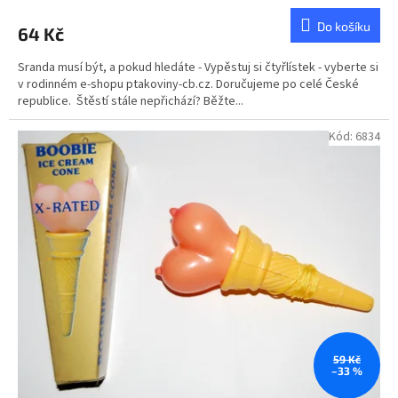
hodnocení
produktu
Do košíku
64 Kč
je
5,0
Sranda musí být, a pokud hledáte - Vypěstuj si čtyřlístek - vyberte si
z
v rodinném e-shopu ptakoviny-cb.cz. Doručujeme po celé České
5
republice. Štěstí stále nepřichází? Běžte...
hvězdiček.
Kód:
6834
59 Kč
–33 %