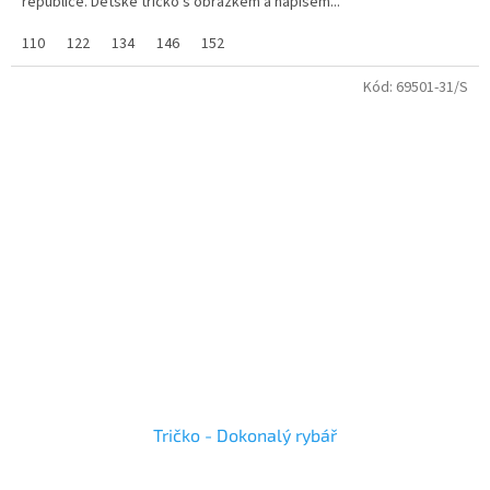
republice. Dětské tričko s obrázkem a nápisem...
110
122
134
146
152
Kód:
69501-31/S
Tričko - Dokonalý rybář