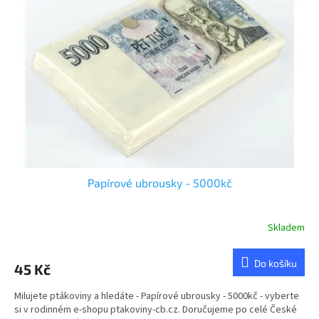
u
s
k
p
t
r
ů
o
d
u
k
t
ů
Papírové ubrousky - 5000kč
Skladem
Průměrné
hodnocení
produktu
Do košíku
45 Kč
je
4,8
Milujete ptákoviny a hledáte - Papírové ubrousky - 5000kč - vyberte
z
si v rodinném e-shopu ptakoviny-cb.cz. Doručujeme po celé České
5