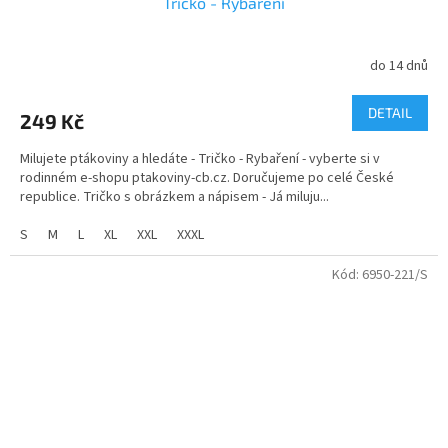
Tričko - Rybaření
do 14 dnů
DETAIL
249 Kč
Milujete ptákoviny a hledáte - Tričko - Rybaření - vyberte si v
rodinném e-shopu ptakoviny-cb.cz. Doručujeme po celé České
republice. Tričko s obrázkem a nápisem - Já miluju...
S
M
L
XL
XXL
XXXL
Kód:
6950-221/S