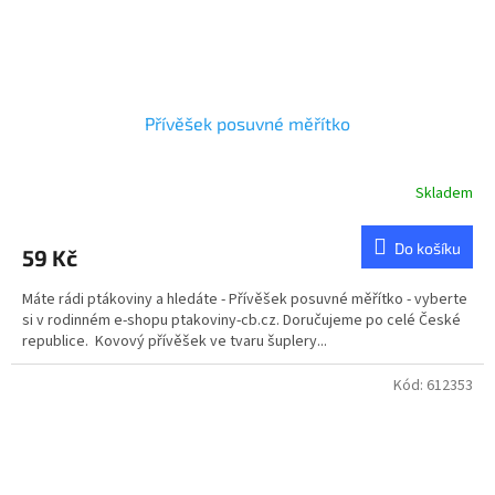
Přívěšek posuvné měřítko
Skladem
Průměrné
hodnocení
produktu
Do košíku
59 Kč
je
5,0
Máte rádi ptákoviny a hledáte - Přívěšek posuvné měřítko - vyberte
z
si v rodinném e-shopu ptakoviny-cb.cz. Doručujeme po celé České
5
republice. Kovový přívěšek ve tvaru šuplery...
hvězdiček.
Kód:
612353