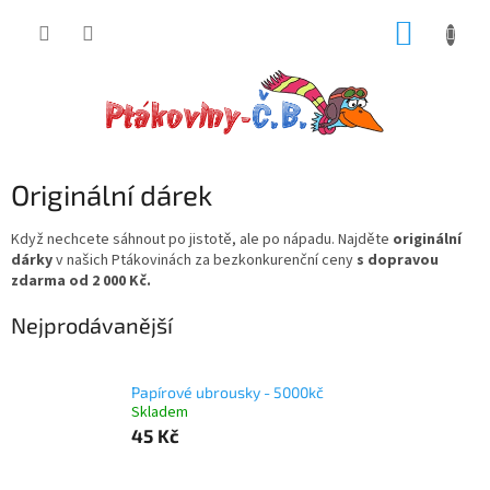
Přejít
NÁKUP
na
obsah
KOŠÍK
Originální dárek
Když nechcete sáhnout po jistotě, ale po nápadu. Najděte
originální
dárky
v našich Ptákovinách za bezkonkurenční ceny
s dopravou
zdarma od 2 000 Kč.
Nejprodávanější
Papírové ubrousky - 5000kč
Skladem
45 Kč