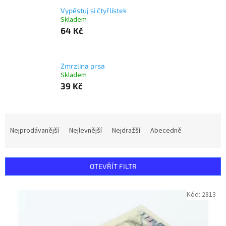
Vypěstuj si čtyřlístek
Skladem
64 Kč
Zmrzlina prsa
Skladem
39 Kč
Ř
a
Nejprodávanější
Nejlevnější
Nejdražší
Abecedně
z
e
n
OTEVŘÍT FILTR
í
p
V
Kód:
2813
r
ý
o
p
d
i