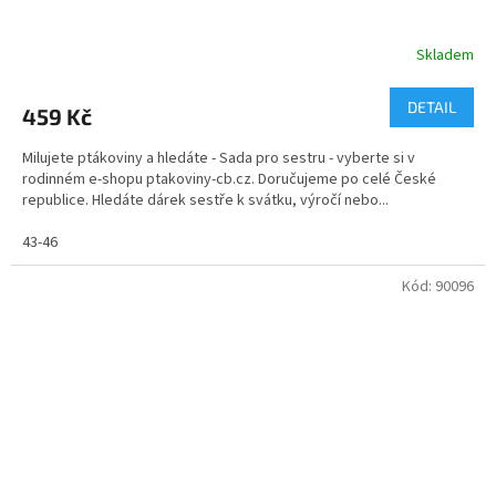
Skladem
Průměrné
hodnocení
produktu
DETAIL
459 Kč
je
5,0
Milujete ptákoviny a hledáte - Sada pro sestru - vyberte si v
z
rodinném e-shopu ptakoviny-cb.cz. Doručujeme po celé České
5
republice. Hledáte dárek sestře k svátku, výročí nebo...
hvězdiček.
43-46
Kód:
90096