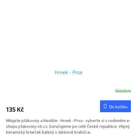
Hrnek - Prsa
Skladem
Průměrné
hodnocení
produktu
Do košíku
135 Kč
je
5,0
Milujete ptákoviny a hledáte - Hrnek - Prsa - vyberte si v rodinném e-
z
shopu ptakoviny-cb.cz. Doručujeme po celé České republice. Vtipný
5
keramický hrneček balený v dárkové krabičce.
hvězdiček.