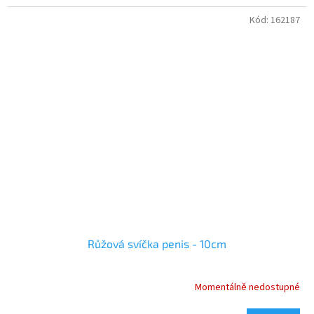
Kód:
162187
Růžová svíčka penis - 10cm
Momentálně nedostupné
Průměrné
hodnocení