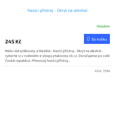
Hasící přístroj - Úkryt na alkohol
Skladem
Průměrné
hodnocení
produktu
Do košíku
245 Kč
je
5,0
Máte rádi ptákoviny a hledáte - Hasící přístroj - Úkryt na alkohol -
z
vyberte si v rodinném e-shopu ptakoviny-cb.cz. Doručujeme po celé
5
České republice. Přenosný hasící přístroj...
hvězdiček.
Kód:
7094