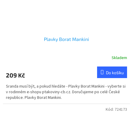
Plavky Borat Mankini
Skladem
Průměrné
hodnocení
produktu
Do košíku
209 Kč
je
5,0
Sranda musí být, a pokud hledáte - Plavky Borat Mankini - vyberte si
z
v rodinném e-shopu ptakoviny-cb.cz. Doručujeme po celé České
5
republice. Plavky Borat Mankini.
hvězdiček.
Kód:
724173