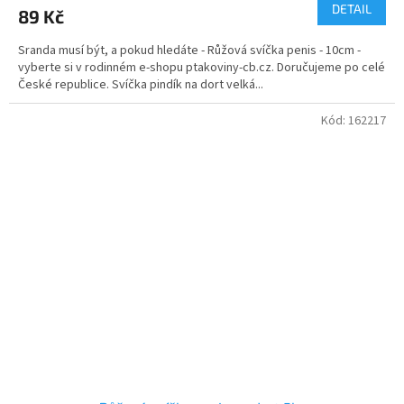
produktu
DETAIL
89 Kč
je
5,0
Sranda musí být, a pokud hledáte - Růžová svíčka penis - 10cm -
z
vyberte si v rodinném e-shopu ptakoviny-cb.cz. Doručujeme po celé
5
České republice. Svíčka pindík na dort velká...
hvězdiček.
Kód:
162217