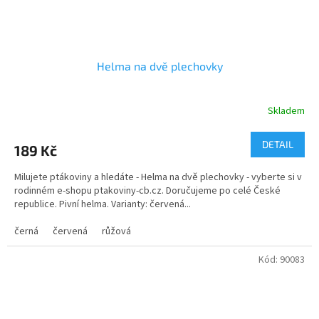
Helma na dvě plechovky
Skladem
Průměrné
hodnocení
produktu
DETAIL
189 Kč
je
5,0
Milujete ptákoviny a hledáte - Helma na dvě plechovky - vyberte si v
z
rodinném e-shopu ptakoviny-cb.cz. Doručujeme po celé České
5
republice. Pivní helma. Varianty: červená...
hvězdiček.
černá
červená
růžová
Kód:
90083