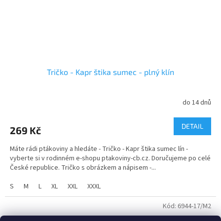
Tričko - Kapr štika sumec - plný klín
do 14 dnů
DETAIL
269 Kč
Máte rádi ptákoviny a hledáte - Tričko - Kapr štika sumec lín -
vyberte si v rodinném e-shopu ptakoviny-cb.cz. Doručujeme po celé
České republice. Tričko s obrázkem a nápisem -...
S
M
L
XL
XXL
XXXL
Kód:
6944-17/M2