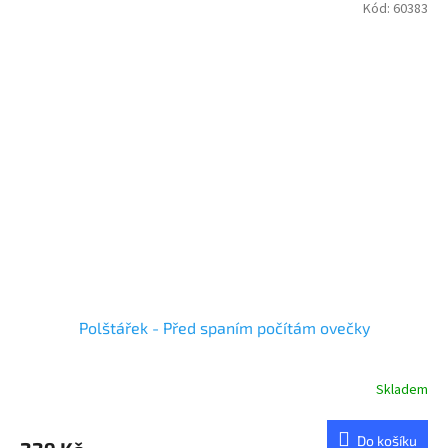
Kód:
60383
Polštářek - Před spaním počítám ovečky
Skladem
Průměrné
hodnocení
produktu
Do košíku