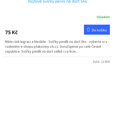
Růžové svíčky penis na dort 5ks
Skladem
Do košíku
75 Kč
Máte rádi legraci a hledáte - Svíčky pindík na dort 5ks - vyberte si v
rodinném e-shopu ptakoviny-cb.cz. Doručujeme po celé České
republice. Svíčky pindík na dort velké cca 8cm...
Kód:
21956