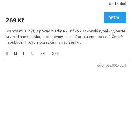
do 14 dnů
Průměrné
hodnocení
produktu
DETAIL
269 Kč
je
5,0
Sranda musí být, a pokud hledáte - Tričko - Dokonalý rybář - vyberte
z
si v rodinném e-shopu ptakoviny-cb.cz. Doručujeme po celé České
5
republice. Tričko s obrázkem a nápisem -...
hvězdiček.
S
M
L
XL
XXL
XXXL
Kód:
932001/CER