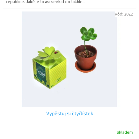
republice. Jaké je to asi smrkat do takhle...
hvězdiček.
Kód:
2022
Vypěstuj si čtyřlístek
Skladem
Průměrné