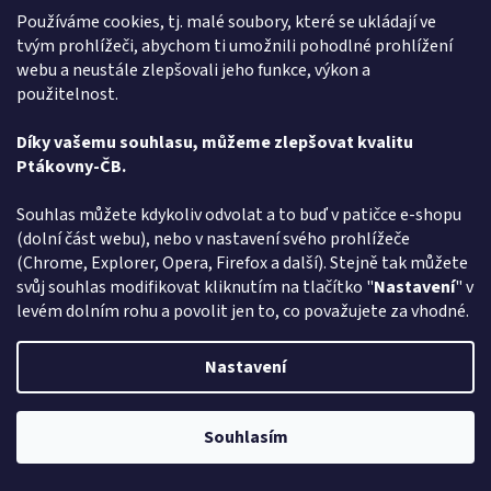
Používáme cookies, tj. malé soubory, které se ukládají ve
tvým prohlížeči, abychom ti umožnili pohodlné prohlížení
webu a neustále zlepšovali jeho funkce, výkon a
použitelnost.
Díky vašemu souhlasu, můžeme zlepšovat kvalitu
Ptákovny-ČB.
Souhlas můžete kdykoliv odvolat a to buď v patičce e-shopu
(dolní část webu), nebo v nastavení svého prohlížeče
(Chrome, Explorer, Opera, Firefox a další). Stejně tak můžete
svůj souhlas modifikovat kliknutím na tlačítko "
Nastavení
" v
levém dolním rohu a povolit jen to, co považujete za vhodné.
Noční košile - Přicházím s nabídkou
Nastavení
do 14 dnů
Souhlasím
DETAIL
499 Kč
Pozor změna otevírací dob: Po-Čt - od 13:00 do 17:00 Pátek Zavřeno
Máte rádi legraci a hledáte - Noční košile - Přicházím s nabídkou -