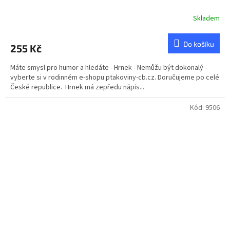
Skladem
Do košíku
255 Kč
Máte smysl pro humor a hledáte - Hrnek - Nemůžu být dokonalý -
vyberte si v rodinném e-shopu ptakoviny-cb.cz. Doručujeme po celé
České republice. Hrnek má zepředu nápis...
Kód:
9506