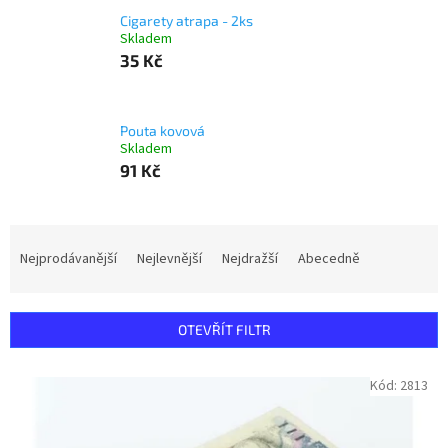
Cigarety atrapa - 2ks
Skladem
35 Kč
Pouta kovová
Skladem
91 Kč
Ř
a
Nejprodávanější
Nejlevnější
Nejdražší
Abecedně
z
e
n
OTEVŘÍT FILTR
í
p
V
Kód:
2813
r
ý
o
p
d
i