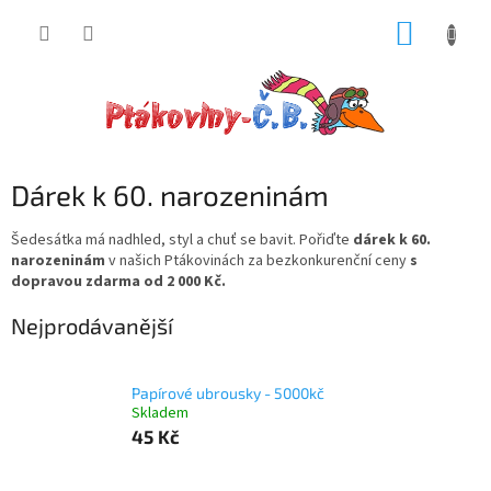
Přejít
NÁKUP
na
obsah
KOŠÍK
Dárek k 60. narozeninám
Šedesátka má nadhled, styl a chuť se bavit. Pořiďte
dárek k 60.
narozeninám
v našich Ptákovinách za bezkonkurenční ceny
s
dopravou zdarma od 2 000 Kč.
Nejprodávanější
Papírové ubrousky - 5000kč
Skladem
45 Kč