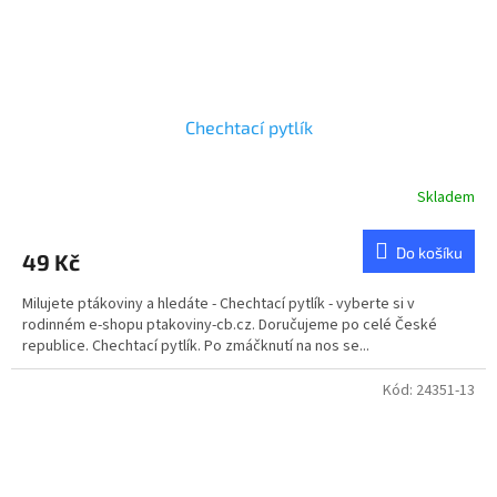
Chechtací pytlík
Skladem
Průměrné
hodnocení
produktu
Do košíku
49 Kč
je
4,8
Milujete ptákoviny a hledáte - Chechtací pytlík - vyberte si v
z
rodinném e-shopu ptakoviny-cb.cz. Doručujeme po celé České
5
republice. Chechtací pytlík. Po zmáčknutí na nos se...
hvězdiček.
Kód:
24351-13