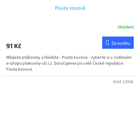
Pouta kovová
Skladem
Průměrné
hodnocení
produktu
Do košíku
91 Kč
je
5,0
Milujete ptákoviny a hledáte - Pouta kovová - vyberte si v rodinném
z
e-shopu ptakoviny-cb.cz. Doručujeme po celé České republice.
5
Pouta kovová.
hvězdiček.
Kód:
12041