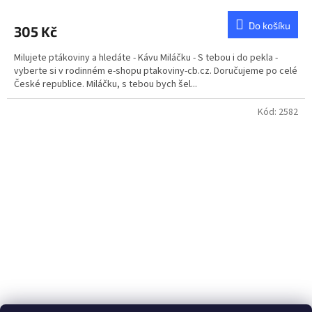
Do košíku
305 Kč
Milujete ptákoviny a hledáte - Kávu Miláčku - S tebou i do pekla -
vyberte si v rodinném e-shopu ptakoviny-cb.cz. Doručujeme po celé
České republice. Miláčku, s tebou bych šel...
Kód:
2582