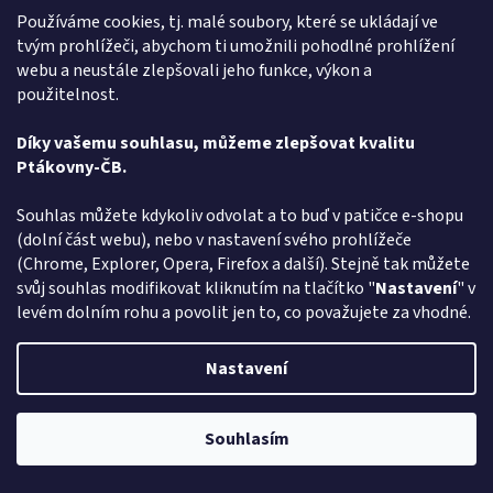
Používáme cookies, tj. malé soubory, které se ukládají ve
Káva Miláčku - Zůstanu ti na krku - 250g
tvým prohlížeči, abychom ti umožnili pohodlné prohlížení
webu a neustále zlepšovali jeho funkce, výkon a
použitelnost.
Skladem
Díky vašemu souhlasu, můžeme zlepšovat kvalitu
Do košíku
305 Kč
Ptákovny-ČB.
Máte rádi legraci a hledáte - Kávu Miláčku - Zůstanu ti na krku -
Souhlas můžete kdykoliv odvolat a to buď v patičce e-shopu
vyberte si v rodinném e-shopu ptakoviny-cb.cz. Doručujeme po celé
(dolní část webu), nebo v nastavení svého prohlížeče
České republice. Miláčku, jako šálek kávy,...
(Chrome, Explorer, Opera, Firefox a další). Stejně tak můžete
svůj souhlas modifikovat kliknutím na tlačítko "
Nastavení
" v
Kód:
2583
levém dolním rohu a povolit jen to, co považujete za vhodné.
Nastavení
Souhlasím
Pozor změna otevírací dob: Po-Čt - od 13:00 do 17:00 Pátek Zavřeno