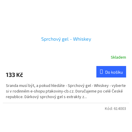
Sprchový gel - Whiskey
Skladem
Průměrné
hodnocení
produktu
Do košíku
133 Kč
je
5,0
Sranda musí být, a pokud hledáte - Sprchový gel - Whiskey - vyberte
z
si v rodinném e-shopu ptakoviny-cb.cz. Doručujeme po celé České
5
republice. Dárkový sprchový gel s extrakty z...
hvězdiček.
Kód:
614003