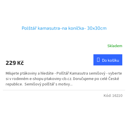
Polštář kamasutra-na koníčka- 30x30cm
Skladem
Do košíku
229 Kč
Milujete ptákoviny a hledáte - Polštář Kamasutra semišový - vyberte
si v rodinném e-shopu ptakoviny-cb.cz. Doručujeme po celé České
republice. Semišový polštář s motivy...
Kód:
16210