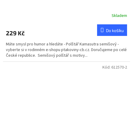
Skladem
Do košíku
229 Kč
Máte smysl pro humor a hledáte - Polštář Kamasutra semišový -
vyberte si v rodinném e-shopu ptakoviny-cb.cz. Doručujeme po celé
České republice. Semišový polštář s motivy...
Kód:
612570-2