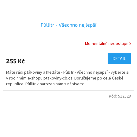
Půllitr - Všechno nejlepší
Momentálně nedostupné
Průměrné
hodnocení
produktu
DETAIL
255 Kč
je
5,0
Máte rádi ptákoviny a hledáte - Půllitr - Všechno nejlepší - vyberte si
z
v rodinném e-shopu ptakoviny-cb.cz. Doručujeme po celé České
5
republice. Půllitr k narozeninám s nápisem:...
hvězdiček.
Kód:
512528