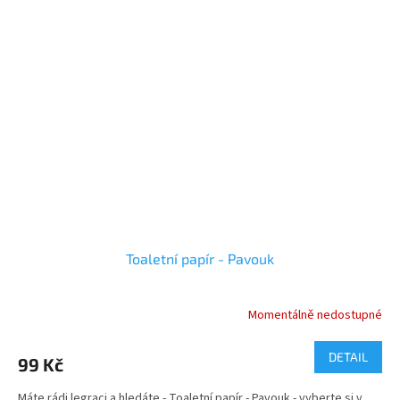
Toaletní papír - Pavouk
Momentálně nedostupné
DETAIL
99 Kč
Máte rádi legraci a hledáte - Toaletní papír - Pavouk - vyberte si v