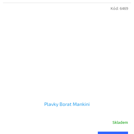
Kód:
6469
Plavky Borat Mankini
Skladem
Průměrné
hodnocení