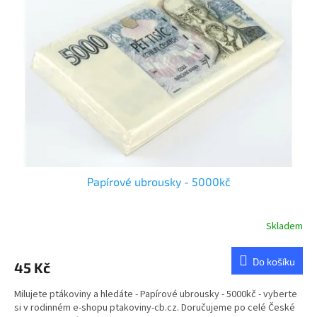
u
s
k
p
t
r
ů
o
d
u
k
t
ů
Papírové ubrousky - 5000kč
Skladem
Průměrné
hodnocení
produktu
Do košíku
45 Kč
je
4,8
Milujete ptákoviny a hledáte - Papírové ubrousky - 5000kč - vyberte
z
si v rodinném e-shopu ptakoviny-cb.cz. Doručujeme po celé České
5