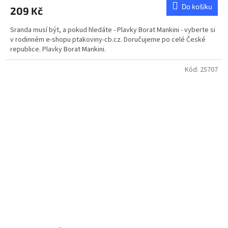
produktu
Do košíku
209 Kč
je
5,0
Sranda musí být, a pokud hledáte - Plavky Borat Mankini - vyberte si
z
v rodinném e-shopu ptakoviny-cb.cz. Doručujeme po celé České
5
republice. Plavky Borat Mankini.
hvězdiček.
Kód:
25707