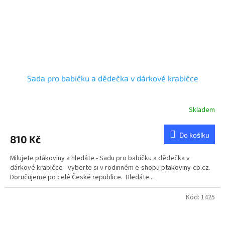
Sada pro babičku a dědečka v dárkové krabičce
Skladem
Průměrné
hodnocení
produktu
Do košíku
810 Kč
je
5,0
Milujete ptákoviny a hledáte - Sadu pro babičku a dědečka v
z
dárkové krabičce - vyberte si v rodinném e-shopu ptakoviny-cb.cz.
5
Doručujeme po celé České republice. Hledáte...
hvězdiček.
Kód:
1425