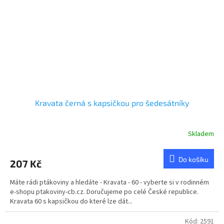
Kravata černá s kapsičkou pro šedesátníky
Skladem
Do košíku
207 Kč
Máte rádi ptákoviny a hledáte - Kravata - 60 - vyberte si v rodinném
e-shopu ptakoviny-cb.cz. Doručujeme po celé České republice.
Kravata 60 s kapsičkou do které lze dát...
Kód:
2591