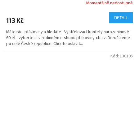
Momentálně nedostupné
DETAIL
113 Kč
Máte rádi ptákoviny a hledáte - Vystřelovací konfety narozeninové -
60let - vyberte si v rodinném e-shopu ptakoviny-cb.cz. Doručujeme
po celé České republice. Chcete oslavit...
Kód:
130105