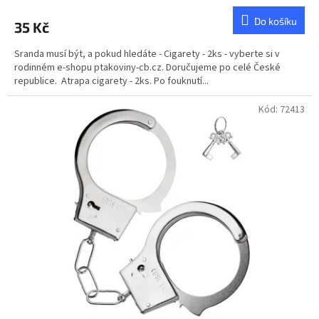
hodnocení
produktu
Do košíku
35 Kč
je
3,0
Sranda musí být, a pokud hledáte - Cigarety - 2ks - vyberte si v
z
rodinném e-shopu ptakoviny-cb.cz. Doručujeme po celé České
5
republice. Atrapa cigarety - 2ks. Po fouknutí...
hvězdiček.
Kód:
72413