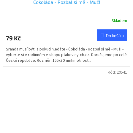
Čokoláda - Rozbal si mě - Muž!
Skladem
Průměrné
hodnocení
produktu
Do košíku
79 Kč
je
5,0
Sranda musí být, a pokud hledáte - Čokoláda - Rozbal si mě - Muž! -
z
vyberte si v rodinném e-shopu ptakoviny-cb.cz. Doručujeme po celé
5
České republice. Rozměr: 155x80mmhmotnost...
hvězdiček.
Kód:
20541