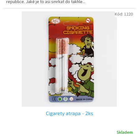
republice. Jaké je to asi smrkat do takhle...
hvězdiček.
Kód:
1220
Cigarety atrapa - 2ks
Skladem
Průměrné