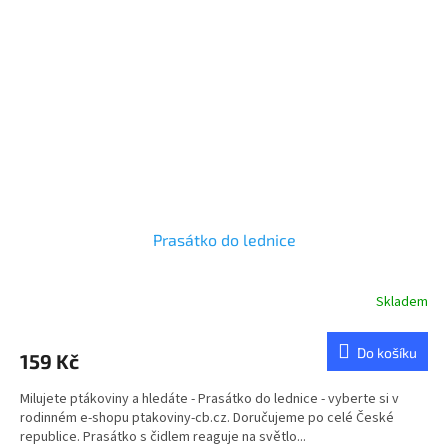
Prasátko do lednice
Skladem
Průměrné
hodnocení
produktu
Do košíku
159 Kč
je
5,0
Milujete ptákoviny a hledáte - Prasátko do lednice - vyberte si v
z
rodinném e-shopu ptakoviny-cb.cz. Doručujeme po celé České
5
republice. Prasátko s čidlem reaguje na světlo...
hvězdiček.