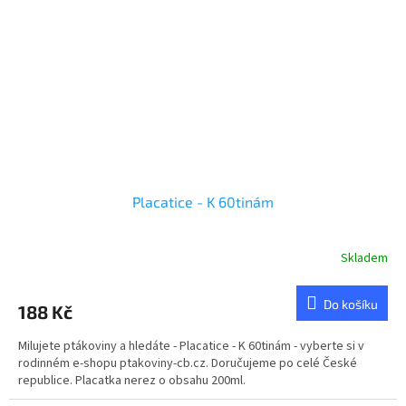
Placatice - K 60tinám
Skladem
Do košíku
188 Kč
Milujete ptákoviny a hledáte - Placatice - K 60tinám - vyberte si v
rodinném e-shopu ptakoviny-cb.cz. Doručujeme po celé České
republice. Placatka nerez o obsahu 200ml.