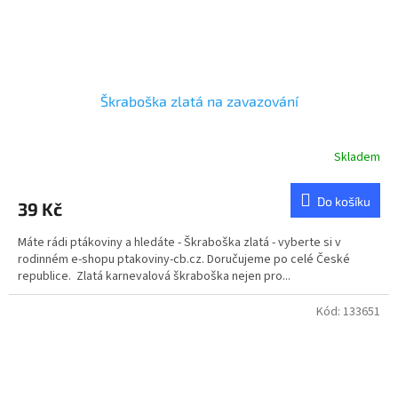
Škraboška zlatá na zavazování
Skladem
Do košíku
39 Kč
Máte rádi ptákoviny a hledáte - Škraboška zlatá - vyberte si v
rodinném e-shopu ptakoviny-cb.cz. Doručujeme po celé České
republice. Zlatá karnevalová škraboška nejen pro...
Kód:
133651