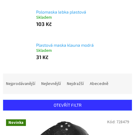
Polomaska lebka plastová
Skladem
103 Kč
Plastová maska klauna modrá
Skladem
31 Kč
Ř
a
Nejprodávanější
Nejlevnější
Nejdražší
Abecedně
z
e
n
OTEVŘÍT FILTR
í
p
V
Kód:
728479
r
Novinka
ý
o
p