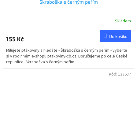
Škraboška s černým peřím
Skladem
Do košíku
155 Kč
Milujete ptákoviny a hledáte - Škraboška s černým peřím - vyberte
si v rodinném e-shopu ptakoviny-cb.cz. Doručujeme po celé České
republice. Škraboška s černým peřím.
Kód:
133637