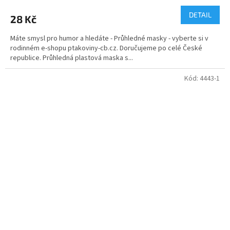
DETAIL
28 Kč
Máte smysl pro humor a hledáte - Průhledné masky - vyberte si v
rodinném e-shopu ptakoviny-cb.cz. Doručujeme po celé České
republice. Průhledná plastová maska s...
Kód:
4443-1