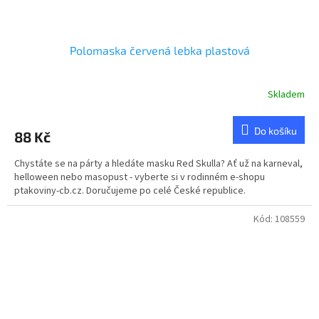
Polomaska červená lebka plastová
Skladem
Do košíku
88 Kč
Chystáte se na párty a hledáte masku Red Skulla? Ať už na karneval,
helloween nebo masopust - vyberte si v rodinném e-shopu
ptakoviny-cb.cz. Doručujeme po celé České republice.
Kód:
108559