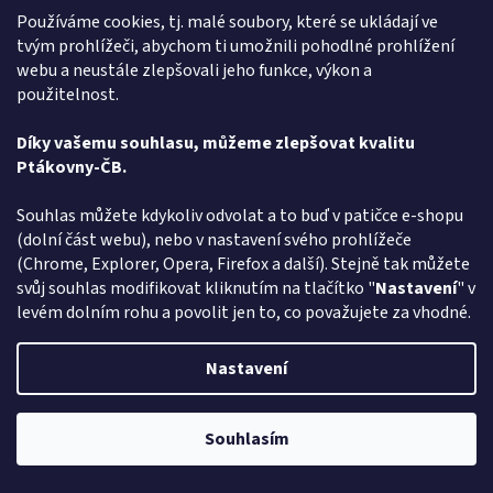
Používáme cookies, tj. malé soubory, které se ukládají ve
tvým prohlížeči, abychom ti umožnili pohodlné prohlížení
Maska čert plastová s kápí
webu a neustále zlepšovali jeho funkce, výkon a
použitelnost.
Momentálně nedostupné
Průměrné
Díky vašemu souhlasu, můžeme zlepšovat kvalitu
hodnocení
Ptákovny-ČB.
produktu
DETAIL
109 Kč
je
5,0
Souhlas můžete kdykoliv odvolat a to buď v patičce e-shopu
Hledáte plastovou masku čerta s kápí pro karneval, masopust,
z
(dolní část webu), nebo v nastavení svého prohlížeče
párty či halloween? Co takhle tato krásná plastová polomaska čerta,
5
(Chrome, Explorer, Opera, Firefox a další). Stejně tak můžete
se kterou zaručeně vyděsíte své kamarády a...
hvězdiček.
svůj souhlas modifikovat kliknutím na tlačítko "
Nastavení
" v
levém dolním rohu a povolit jen to, co považujete za vhodné.
Kód:
010617
Nastavení
Souhlasím
Pozor změna otevírací dob: Po-Čt - od 13:00 do 17:00 Pátek Zavřeno