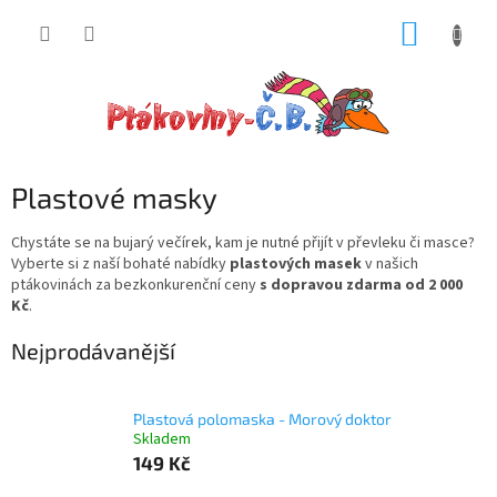
Přejít
NÁKUP
na
obsah
KOŠÍK
Plastové masky
Chystáte se na bujarý večírek, kam je nutné přijít v převleku či masce?
Vyberte si z naší bohaté nabídky
plastových masek
v našich
ptákovinách za bezkonkurenční ceny
s dopravou zdarma od 2 000
Kč
.
Nejprodávanější
Plastová polomaska - Morový doktor
Skladem
149 Kč