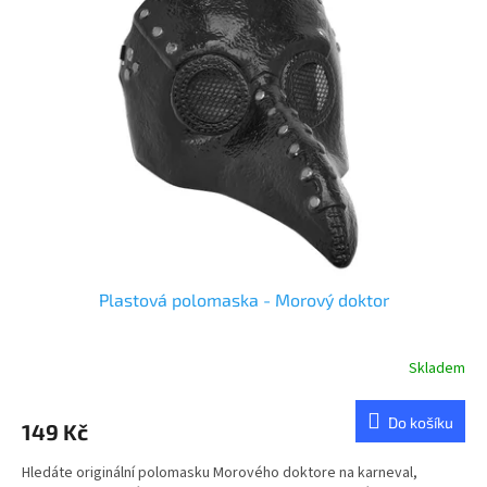
d
i
u
s
k
p
t
r
ů
o
d
u
k
t
ů
Plastová polomaska - Morový doktor
Skladem
Do košíku
149 Kč
Hledáte originální polomasku Morového doktore na karneval,