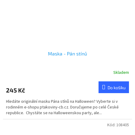
Maska - Pán stínů
Skladem
Do košíku
245 Kč
Hledáte originální masku Pána stínů na Halloween? Vyberte si v
rodinném e-shopu ptakoviny-cb.cz. Doručujeme po celé České
republice. Chystáte se na Halloweenskou party, ale...
Kód:
108405