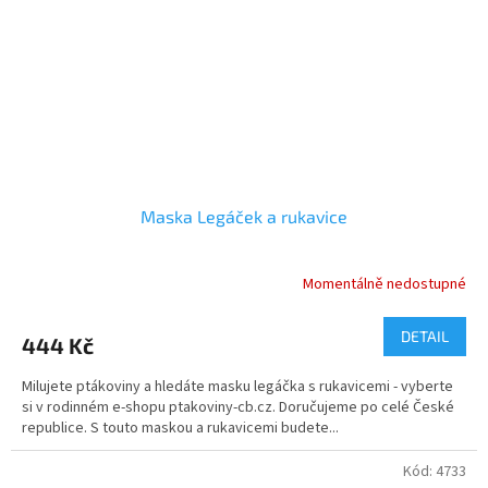
Maska Legáček a rukavice
Momentálně nedostupné
Průměrné
hodnocení
produktu
DETAIL
444 Kč
je
5,0
Milujete ptákoviny a hledáte masku legáčka s rukavicemi - vyberte
z
si v rodinném e-shopu ptakoviny-cb.cz. Doručujeme po celé České
5
republice. S touto maskou a rukavicemi budete...
hvězdiček.
Kód:
4733