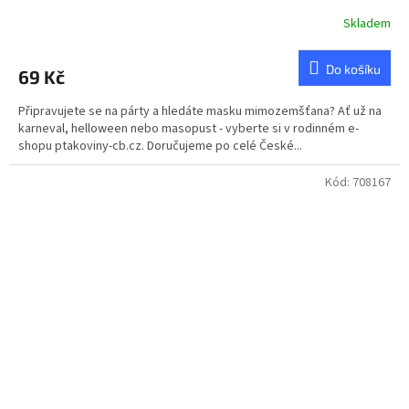
Skladem
Do košíku
69 Kč
Připravujete se na párty a hledáte masku mimozemšťana? Ať už na
karneval, helloween nebo masopust - vyberte si v rodinném e-
shopu ptakoviny-cb.cz. Doručujeme po celé České...
Kód:
708167