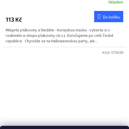
Skladem
Do košíku
113 Kč
Milujete ptákoviny a hledáte - Korejskou masku - vyberte si v
rodinném e-shopu ptakoviny-cb.cz. Doručujeme po celé České
republice. Chystáte se na Halloweenskou party, ale...
Kód:
079169