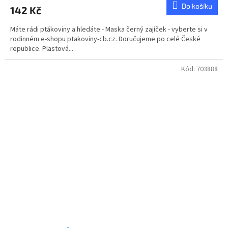
Do košíku
142 Kč
Máte rádi ptákoviny a hledáte - Maska černý zajíček - vyberte si v
rodinném e-shopu ptakoviny-cb.cz. Doručujeme po celé České
republice. Plastová...
Kód:
703888