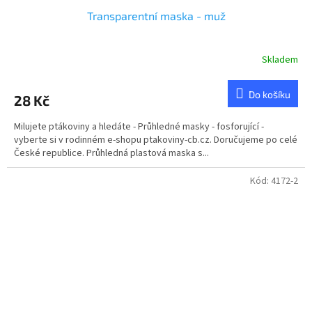
Transparentní maska - muž
Skladem
Do košíku
28 Kč
Milujete ptákoviny a hledáte - Průhledné masky - fosforující -
vyberte si v rodinném e-shopu ptakoviny-cb.cz. Doručujeme po celé
České republice. Průhledná plastová maska s...
Kód:
4172-2