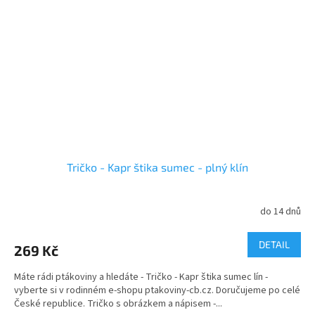
Tričko - Kapr štika sumec - plný klín
do 14 dnů
DETAIL
269 Kč
Máte rádi ptákoviny a hledáte - Tričko - Kapr štika sumec lín -
vyberte si v rodinném e-shopu ptakoviny-cb.cz. Doručujeme po celé
České republice. Tričko s obrázkem a nápisem -...