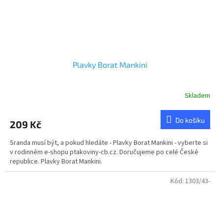
Plavky Borat Mankini
Skladem
Průměrné
hodnocení
produktu
Do košíku
209 Kč
je
5,0
Sranda musí být, a pokud hledáte - Plavky Borat Mankini - vyberte si
z
v rodinném e-shopu ptakoviny-cb.cz. Doručujeme po celé České
5
republice. Plavky Borat Mankini.
hvězdiček.
Kód:
1303/43-