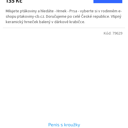
135 Kč
je
5,0
Milujete ptákoviny a hledáte - Hrnek - Prsa - vyberte si v rodinném e-
z
shopu ptakoviny-cb.cz. Doručujeme po celé České republice. Vtipný
5
keramický hrneček balený v dárkové krabičce.
hvězdiček.
Kód:
79629
Penis s kroužky