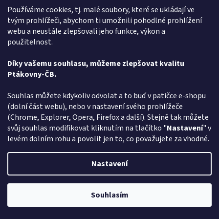
Používáme cookies, tj. malé soubory, které se ukládají ve
tvým prohlížeči, abychom ti umožnili pohodlné prohlížení
webu a neustále zlepšovali jeho funkce, výkon a
použitelnost.
Díky vašemu souhlasu, můžeme zlepšovat kvalitu
Ptákovny-ČB.
Souhlas můžete kdykoliv odvolat a to buď v patičce e-shopu
(dolní část webu), nebo v nastavení svého prohlížeče
(Chrome, Explorer, Opera, Firefox a další). Stejně tak můžete
Toaletní papír - Jazyk
svůj souhlas modifikovat kliknutím na tlačítko "
Nastavení
" v
levém dolním rohu a povolit jen to, co považujete za vhodné.
Momentálně nedostupné
Nastavení
DETAIL
99 Kč
Souhlasím
Máte smysl pro humor a hledáte - Toaletní papír - Jazyk - vyberte si
Pozor změna otevírací dob: Po-Čt - od 13:00 do 17:00 Pátek Zavřeno
v rodinném e-shopu ptakoviny-cb.cz. Doručujeme po celé České
republice. Pro každého koho jen tak něco...