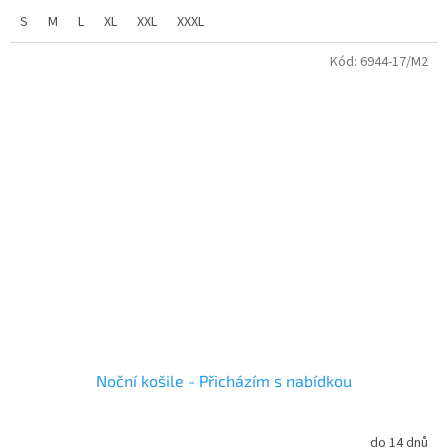
S
M
L
XL
XXL
XXXL
Kód:
6944-17/M2
Noční košile - Přicházím s nabídkou
do 14 dnů