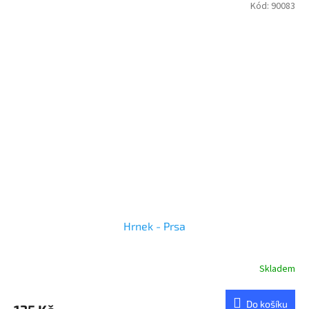
Kód:
90083
Hrnek - Prsa
Skladem
Průměrné
hodnocení
produktu
Do košíku