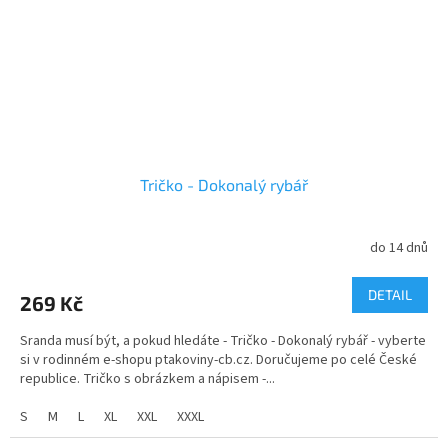
Tričko - Dokonalý rybář
do 14 dnů
Průměrné
hodnocení
produktu
DETAIL
269 Kč
je
5,0
Sranda musí být, a pokud hledáte - Tričko - Dokonalý rybář - vyberte
z
si v rodinném e-shopu ptakoviny-cb.cz. Doručujeme po celé České
5
republice. Tričko s obrázkem a nápisem -...
hvězdiček.
S
M
L
XL
XXL
XXXL