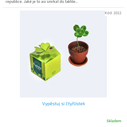
republice. Jaké je to asi smrkat do takhle...
hvězdiček.
Kód:
2022
Vypěstuj si čtyřlístek
Skladem
Průměrné