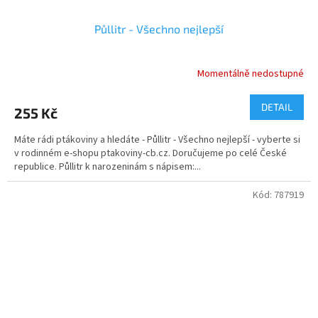
Půllitr - Všechno nejlepší
Momentálně nedostupné
Průměrné
hodnocení
produktu
DETAIL
255 Kč
je
5,0
Máte rádi ptákoviny a hledáte - Půllitr - Všechno nejlepší - vyberte si
z
v rodinném e-shopu ptakoviny-cb.cz. Doručujeme po celé České
5
republice. Půllitr k narozeninám s nápisem:...
hvězdiček.
Kód:
787919