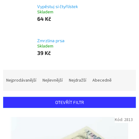
Vypěstuj si čtyřlístek
Skladem
64 Kč
Zmrzlina prsa
Skladem
39 Kč
Ř
a
Nejprodávanější
Nejlevnější
Nejdražší
Abecedně
z
e
n
OTEVŘÍT FILTR
í
p
V
Kód:
2813
r
ý
o
p
d
i