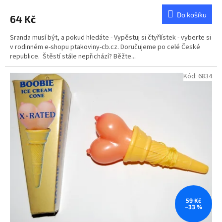
hodnocení
produktu
Do košíku
64 Kč
je
5,0
Sranda musí být, a pokud hledáte - Vypěstuj si čtyřlístek - vyberte si
z
v rodinném e-shopu ptakoviny-cb.cz. Doručujeme po celé České
5
republice. Štěstí stále nepřichází? Běžte...
hvězdiček.
Kód:
6834
59 Kč
–33 %