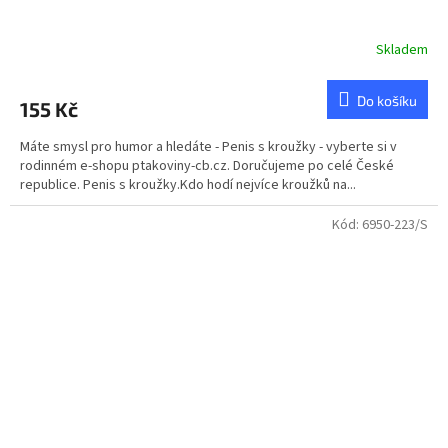
Skladem
Do košíku
155 Kč
Máte smysl pro humor a hledáte - Penis s kroužky - vyberte si v
rodinném e-shopu ptakoviny-cb.cz. Doručujeme po celé České
republice. Penis s kroužky.Kdo hodí nejvíce kroužků na...
Kód:
6950-223/S