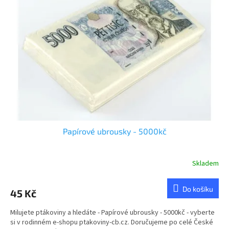
u
s
k
p
t
r
ů
o
d
u
k
t
ů
Papírové ubrousky - 5000kč
Skladem
Průměrné
hodnocení
produktu
Do košíku
45 Kč
je
4,8
Milujete ptákoviny a hledáte - Papírové ubrousky - 5000kč - vyberte
z
si v rodinném e-shopu ptakoviny-cb.cz. Doručujeme po celé České
5