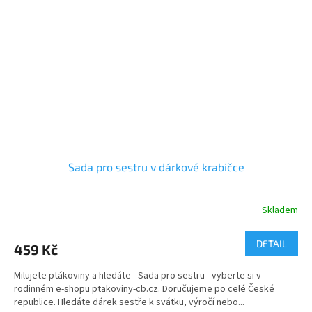
Sada pro sestru v dárkové krabičce
Skladem
Průměrné
hodnocení
produktu
DETAIL
459 Kč
je
5,0
Milujete ptákoviny a hledáte - Sada pro sestru - vyberte si v
z
rodinném e-shopu ptakoviny-cb.cz. Doručujeme po celé České
5
republice. Hledáte dárek sestře k svátku, výročí nebo...
hvězdiček.