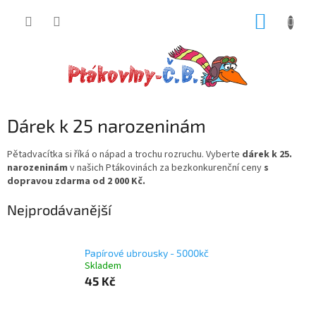
Přejít
NÁKUP
na
obsah
KOŠÍK
Dárek k 25 narozeninám
Pětadvacítka si říká o nápad a trochu rozruchu. Vyberte
dárek k 25.
narozeninám
v našich Ptákovinách za bezkonkurenční ceny
s
dopravou zdarma od 2 000 Kč.
Nejprodávanější
Papírové ubrousky - 5000kč
Skladem
45 Kč