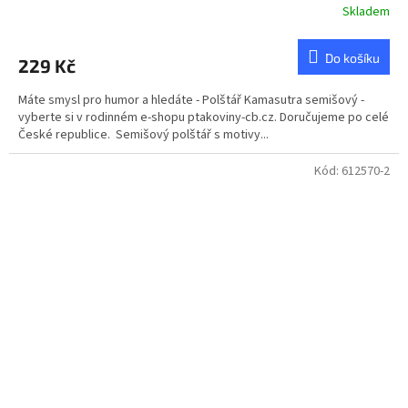
Skladem
Do košíku
229 Kč
Máte smysl pro humor a hledáte - Polštář Kamasutra semišový -
vyberte si v rodinném e-shopu ptakoviny-cb.cz. Doručujeme po celé
České republice. Semišový polštář s motivy...
Kód:
612570-2