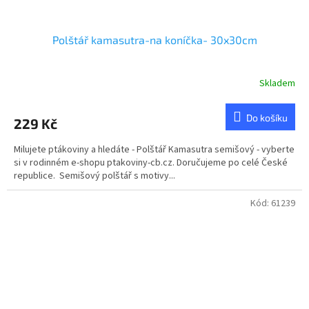
Polštář kamasutra-na koníčka- 30x30cm
Skladem
Do košíku
229 Kč
Milujete ptákoviny a hledáte - Polštář Kamasutra semišový - vyberte
si v rodinném e-shopu ptakoviny-cb.cz. Doručujeme po celé České
republice. Semišový polštář s motivy...
Kód:
61239