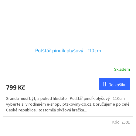
Polštář pindík plyšový - 110cm
Skladem
Do košíku
799 Kč
Sranda musí být, a pokud hledáte - Polštář pindík plyšový - 110cm -
vyberte si v rodinném e-shopu ptakoviny-cb.cz. Doručujeme po celé
České republice. Roztomilá plyšová hračka...
Kód:
2591