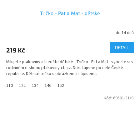
Tričko - Pat a Mat - dětské
do 14 dnů
DETAIL
219 Kč
Milujete ptákoviny a hledáte dětské - Tričko - Pat a Mat - vyberte si v
rodinném e-shopu ptakoviny-cb.cz. Doručujeme po celé České
republice. Dětské tričko s obrázkem a nápisem...
110
122
134
146
152
Kód:
69501-31/S