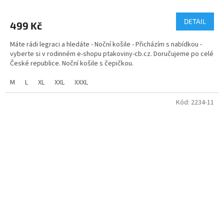
DETAIL
499 Kč
Máte rádi legraci a hledáte - Noční košile - Přicházím s nabídkou -
vyberte si v rodinném e-shopu ptakoviny-cb.cz. Doručujeme po celé
České republice. Noční košile s čepičkou.
M
L
XL
XXL
XXXL
Kód:
2234-11