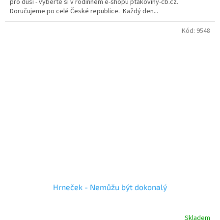
pro duši - vyberte si v rodinném e-shopu ptakoviny-cb.cz.
Doručujeme po celé České republice. Každý den...
Kód:
9548
Hrneček - Nemůžu být dokonalý
Skladem