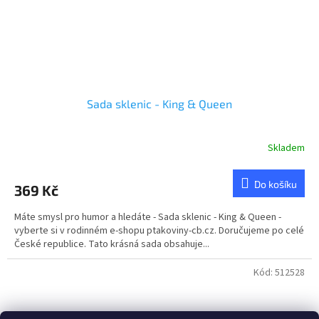
Sada sklenic - King & Queen
Skladem
Průměrné
hodnocení
produktu
Do košíku
369 Kč
je
5,0
Máte smysl pro humor a hledáte - Sada sklenic - King & Queen -
z
vyberte si v rodinném e-shopu ptakoviny-cb.cz. Doručujeme po celé
5
České republice. Tato krásná sada obsahuje...
hvězdiček.
Kód:
512528