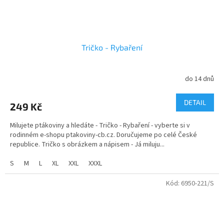
Tričko - Rybaření
do 14 dnů
DETAIL
249 Kč
Milujete ptákoviny a hledáte - Tričko - Rybaření - vyberte si v
rodinném e-shopu ptakoviny-cb.cz. Doručujeme po celé České
republice. Tričko s obrázkem a nápisem - Já miluju...
S
M
L
XL
XXL
XXXL
Kód:
6950-221/S