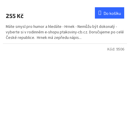
Do košíku
255 Kč
Máte smysl pro humor a hledáte - Hrnek - Nemůžu být dokonalý -
vyberte si v rodinném e-shopu ptakoviny-cb.cz. Doručujeme po celé
České republice. Hrnek má zepředu nápis...
Kód:
9506