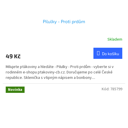
Pilulky - Proti prdům
Skladem
Průměrné
hodnocení
produktu
Do košíku
49 Kč
je
5,0
Milujete ptákoviny a hledáte - Pilulky - Proti prdům - vyberte si v
z
rodinném e-shopu ptakoviny-cb.cz. Doručujeme po celé České
5
republice. Sklenička s vtipným nápisem a bonbony....
hvězdiček.
Kód:
785799
Novinka