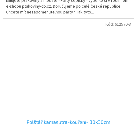
Milujete ptákoviny a hledáte - Párty čepičky - vyberte si v rodinném
e-shopu ptakoviny-cb.cz. Doručujeme po celé České republice.
Chcete mít nezapomenutelnou párty? Tak tyto...
Kód:
612570-3
Polštář kamasutra-kouření- 30x30cm