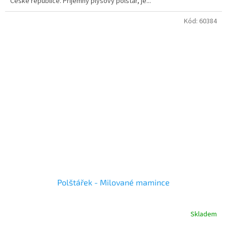
České republice. Příjemný plyšový polštář, je...
hvězdiček.
Kód:
60384
Polštářek - Milované mamince
Skladem
Průměrné
hodnocení