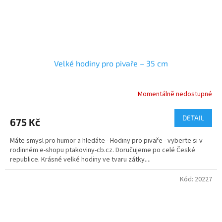
Velké hodiny pro pivaře – 35 cm
Momentálně nedostupné
Průměrné
hodnocení
produktu
DETAIL
675 Kč
je
5,0
Máte smysl pro humor a hledáte - Hodiny pro pivaře - vyberte si v
z
rodinném e-shopu ptakoviny-cb.cz. Doručujeme po celé České
5
republice. Krásné velké hodiny ve tvaru zátky....
hvězdiček.
Kód:
20227