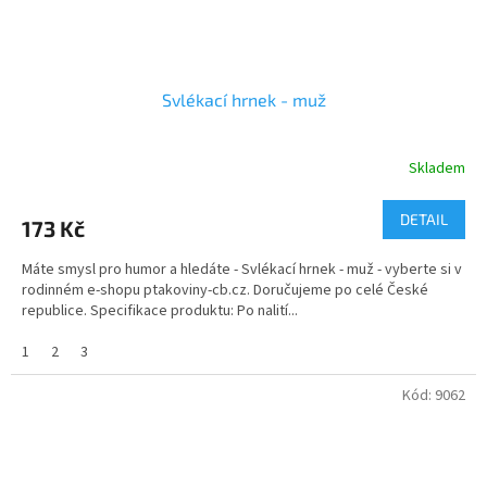
Svlékací hrnek - muž
Skladem
DETAIL
173 Kč
Máte smysl pro humor a hledáte - Svlékací hrnek - muž - vyberte si v
rodinném e-shopu ptakoviny-cb.cz. Doručujeme po celé České
republice. Specifikace produktu: Po nalití...
1
2
3
Kód:
9062