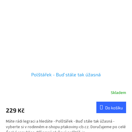
Polštářek - Buď stále tak úžasná
Skladem
Průměrné
hodnocení
produktu
Do košíku
229 Kč
je
5,0
Máte rádi legraci a hledáte - Polštářek - Buď stále tak úžasná -
z
vyberte si v rodinném e-shopu ptakoviny-cb.cz. Doručujeme po celé
5