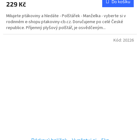
Do košíku
229 Kč
Milujete ptákoviny a hledáte - Polštářek - Manželka - vyberte si v
rodinném e-shopu ptakoviny-cb.cz. Doručujeme po celé České
republice. Příjemný plyšový polštář, je osvědčeným...
Kód:
20226
Dárkový balíček - Vypěstuj si - 5ks