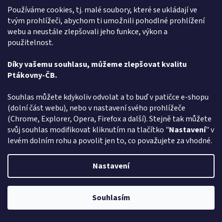
Používáme cookies, tj. malé soubory, které se ukládají ve
tvým prohlížeči, abychom ti umožnili pohodlné prohlížení
webu a neustále zlepšovali jeho funkce, výkon a
použitelnost.
Dárkový balíček - Vypěstuj si - 4ks
Díky vašemu souhlasu, můžeme zlepšovat kvalitu
Ptákovny-ČB.
Skladem
Průměrné
hodnocení
Souhlas můžete kdykoliv odvolat a to buď v patičce e-shopu
produktu
(dolní část webu), nebo v nastavení svého prohlížeče
Do košíku
256 Kč
je
(Chrome, Explorer, Opera, Firefox a další). Stejně tak můžete
5,0
svůj souhlas modifikovat kliknutím na tlačítko "
Nastavení
" v
Sranda musí být, a pokud hledáte - Dárkový balíček - Vypěstuj si -
z
4ks - vyberte si v rodinném e-shopu ptakoviny-cb.cz. Doručujeme
levém dolním rohu a povolit jen to, co považujete za vhodné.
5
po celé České republice. Dárkový...
hvězdiček.
Nastavení
Kód:
13078
Souhlasím
Pozor změna otevírací dob: Po-Čt - od 13:00 do 17:00 Pátek Zavřeno