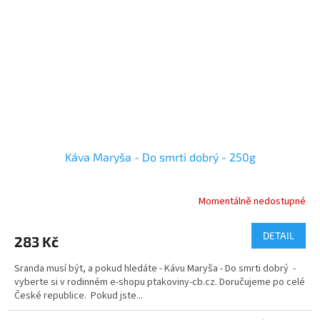
Káva Maryša - Do smrti dobrý - 250g
Momentálně nedostupné
Průměrné
hodnocení
produktu
DETAIL
283 Kč
je
5,0
Sranda musí být, a pokud hledáte - Kávu Maryša - Do smrti dobrý -
z
vyberte si v rodinném e-shopu ptakoviny-cb.cz. Doručujeme po celé
5
České republice. Pokud jste...
hvězdiček.