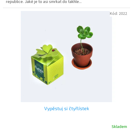
republice. Jaké je to asi smrkat do takhle...
hvězdiček.
Kód:
2022
Vypěstuj si čtyřlístek
Skladem
Průměrné