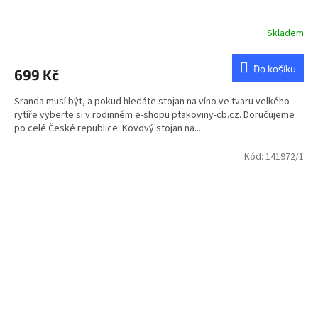
Skladem
Průměrné
hodnocení
produktu
Do košíku
699 Kč
je
5,0
Sranda musí být, a pokud hledáte stojan na víno ve tvaru velkého
z
rytíře vyberte si v rodinném e-shopu ptakoviny-cb.cz. Doručujeme
5
po celé České republice. Kovový stojan na...
hvězdiček.
Kód:
141972/1