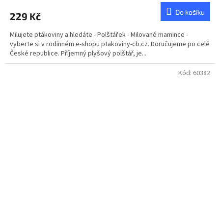
produktu
Do košíku
229 Kč
je
5,0
Milujete ptákoviny a hledáte - Polštářek - Milované mamince -
z
vyberte si v rodinném e-shopu ptakoviny-cb.cz. Doručujeme po celé
5
České republice. Příjemný plyšový polštář, je...
hvězdiček.
Kód:
60382