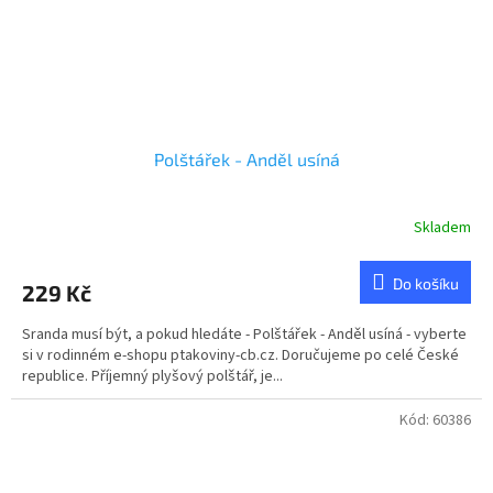
Polštářek - Anděl usíná
Skladem
Do košíku
229 Kč
Sranda musí být, a pokud hledáte - Polštářek - Anděl usíná - vyberte
si v rodinném e-shopu ptakoviny-cb.cz. Doručujeme po celé České
republice. Příjemný plyšový polštář, je...
Kód:
60386