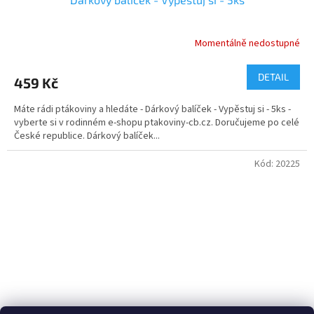
Momentálně nedostupné
Průměrné
hodnocení
produktu
DETAIL
459 Kč
je
5,0
Máte rádi ptákoviny a hledáte - Dárkový balíček - Vypěstuj si - 5ks -
z
vyberte si v rodinném e-shopu ptakoviny-cb.cz. Doručujeme po celé
5
České republice. Dárkový balíček...
hvězdiček.
Kód:
20225