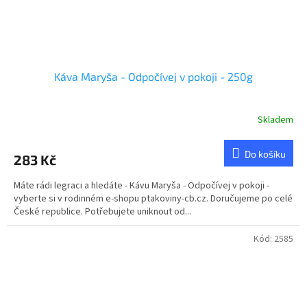
Káva Maryša - Odpočívej v pokoji - 250g
Skladem
Průměrné
hodnocení
produktu
Do košíku
283 Kč
je
5,0
Máte rádi legraci a hledáte - Kávu Maryša - Odpočívej v pokoji -
z
vyberte si v rodinném e-shopu ptakoviny-cb.cz. Doručujeme po celé
5
České republice. Potřebujete uniknout od...
hvězdiček.
Kód:
2585