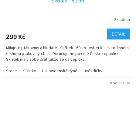
Skřítek - 60cm
Skladem
DETAIL
299 Kč
Milujete ptákoviny a hledáte - Skřítek - 60cm - vyberte si v rodinném
e-shopu ptakoviny-cb.cz. Doručujeme po celé České republice.
Skřítek má v sobě drát takže se dá čepička...
Srdce
S lístky
Halloweenská dýně
Hvězdičky
Kód:
60380