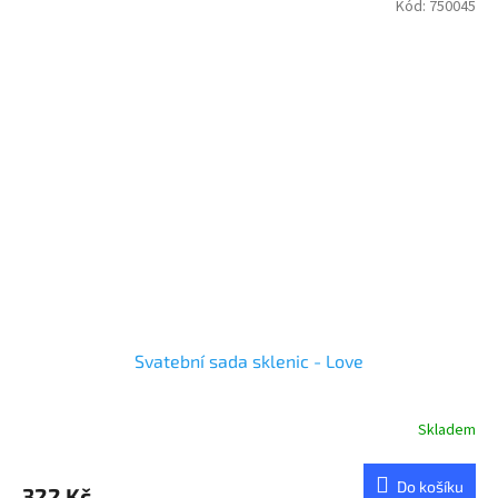
Kód:
750045
Svatební sada sklenic - Love
Skladem
Do košíku
322 Kč