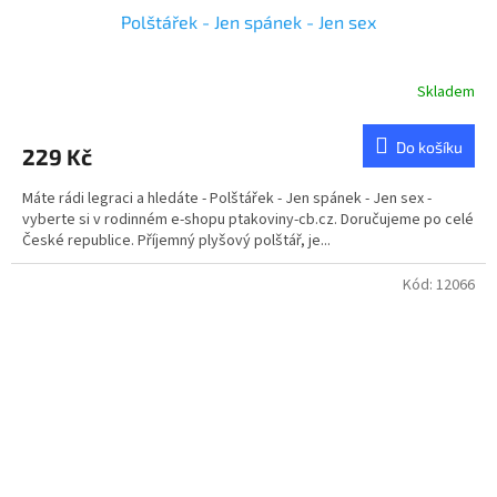
Polštářek - Jen spánek - Jen sex
Skladem
Průměrné
hodnocení
produktu
Do košíku
229 Kč
je
5,0
Máte rádi legraci a hledáte - Polštářek - Jen spánek - Jen sex -
z
vyberte si v rodinném e-shopu ptakoviny-cb.cz. Doručujeme po celé
5
České republice. Příjemný plyšový polštář, je...
hvězdiček.
Kód:
12066