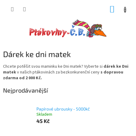
Přejít
NÁKUP
na
obsah
KOŠÍK
Dárek ke dni matek
Chcete potěšit svou maminku ke Dni matek?
Vyberte si
dárek ke Dni
matek
v našich ptákovinách za bezkonkurenční ceny
s dopravou
zdarma od 2 000 Kč.
Nejprodávanější
Papírové ubrousky - 5000kč
Skladem
45 Kč