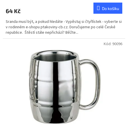
hodnocení
produktu
Do košíku
64 Kč
je
5,0
Sranda musí být, a pokud hledáte - Vypěstuj si čtyřlístek - vyberte si
z
v rodinném e-shopu ptakoviny-cb.cz. Doručujeme po celé České
5
republice. Štěstí stále nepřichází? Běžte...
hvězdiček.
Kód:
90096