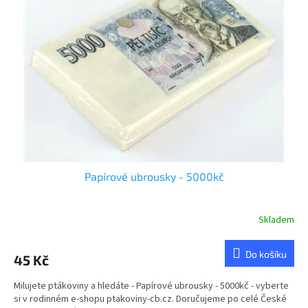
u
s
k
p
t
r
ů
o
d
u
k
t
ů
Papírové ubrousky - 5000kč
Skladem
Průměrné
hodnocení
produktu
Do košíku
45 Kč
je
4,8
Milujete ptákoviny a hledáte - Papírové ubrousky - 5000kč - vyberte
z
si v rodinném e-shopu ptakoviny-cb.cz. Doručujeme po celé České
5