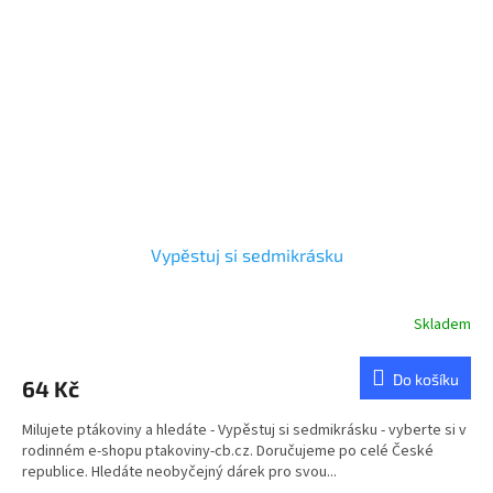
Vypěstuj si sedmikrásku
Skladem
Průměrné
hodnocení
produktu
Do košíku
64 Kč
je
5,0
Milujete ptákoviny a hledáte - Vypěstuj si sedmikrásku - vyberte si v
z
rodinném e-shopu ptakoviny-cb.cz. Doručujeme po celé České
5
republice. Hledáte neobyčejný dárek pro svou...
hvězdiček.