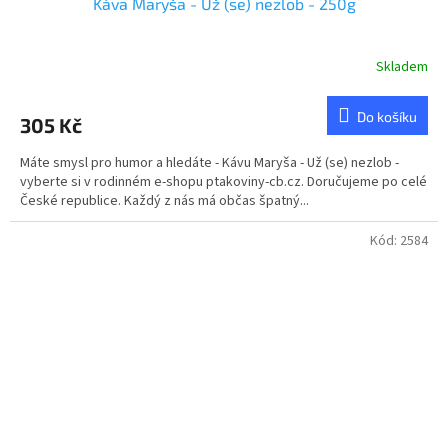
Káva Maryša - Už (se) nezlob - 250g
Skladem
Do košíku
305 Kč
Máte smysl pro humor a hledáte - Kávu Maryša - Už (se) nezlob -
vyberte si v rodinném e-shopu ptakoviny-cb.cz. Doručujeme po celé
České republice. Každý z nás má občas špatný...
Kód:
2584