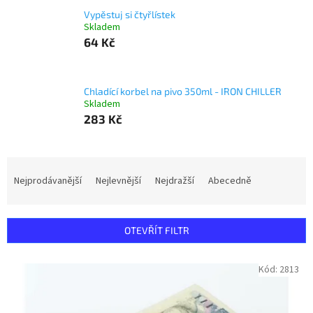
Vypěstuj si čtyřlístek
Skladem
64 Kč
Chladící korbel na pivo 350ml - IRON CHILLER
Skladem
283 Kč
Ř
a
Nejprodávanější
Nejlevnější
Nejdražší
Abecedně
z
e
n
OTEVŘÍT FILTR
í
p
V
Kód:
2813
r
ý
o
p
d
i