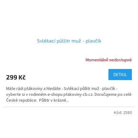
Svlékací půllitr muž - plavčík
Momentálně nedostupné
DETAIL
299 Kč
Máte rádi ptákoviny a hledáte - Svlékací půllitr muž - plavčík -
vyberte si v rodinném e-shopu ptakoviny-cb.cz. Doručujeme po celé
České republice. Půllitr v krásné...
Kód:
2580