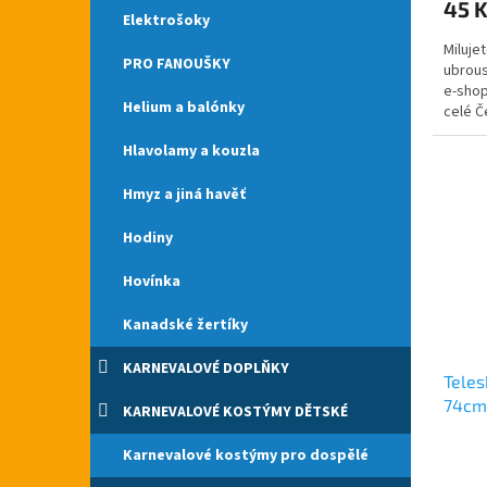
45 
je
Elektrošoky
4,8
Miluje
z
PRO FANOUŠKY
ubrous
5
e-shop
hvězdi
Helium a balónky
celé Č
do takh
Hlavolamy a kouzla
Hmyz a jiná havěť
Hodiny
Hovínka
Kanadské žertíky
KARNEVALOVÉ DOPLŇKY
Teles
74cm
KARNEVALOVÉ KOSTÝMY DĚTSKÉ
Průmě
Karnevalové kostýmy pro dospělé
hodno