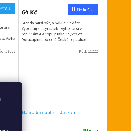
hodnocení
produktu
DETAIL
Do košíku
64 Kč
je
5,0
Sranda musí být, a pokud hledáte -
z
e si v
Vypěstuj si čtyřlístek - vyberte si v
5
.
rodinném e-shopu ptakoviny-cb.cz.
hvězdiček.
ce. Velká
Doručujeme po celé České republice.
Štěstí stále nepřichází? Běžte...
ód:
12033
Kód:
21222
o
Náhradní náplň - klaskon
Skladem
Skladem