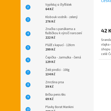
Česk
Vypěstuj si čtyřlístek
64 Kč
Průmě
Klobouk vodník - zelený
hodno
276 Kč
produ
Značka s panákama a
42 
je
flaštičkou k výročí narození
4,8
222 Kč
Sranda
z
vlajka
5
Plášť s kapucí - 120cm
shopu 
hvězdi
299 Kč
celé Č
Čepička - Jarmulka - černá
vyrobe
129 Kč
Želé pindíci - 100g
134 Kč
Zmrzlina prsa
39 Kč
Brčka penis 6ks
69 Kč
Plavky Borat Mankini