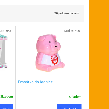
26
položek celkem
Kód:
9551
Kód:
614003
Prasátko do lednice
Skladem
Skladem
Průměrné
hodnocení
produktu
 košíku