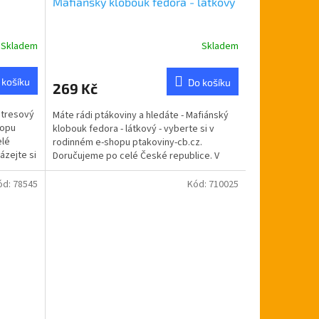
Mafiánský klobouk fedora - látkový
Skladem
Skladem
Průměrné
hodnocení
produktu
 košíku
Do košíku
269 Kč
je
5,0
istresový
Máte rádi ptákoviny a hledáte - Mafiánský
z
hopu
klobouk fedora - látkový - vyberte si v
5
elé
rodinném e-shopu ptakoviny-cb.cz.
hvězdiček.
ázejte si
Doručujeme po celé České republice. V
období prohibice a...
ód:
78545
Kód:
710025