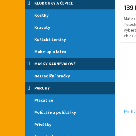
produ
KLOBOUKY A ČEPICE
139 
je
1,0
Kostky
Máte r
z
Telesk
5
Kravaty
vybert
hvězdi
cb.cz.
Kuřácké žertíky
republ
Make-up a latex
MASKY KARNEVALOVÉ
Netradiční hračky
PARUKY
Placatice
Podtá
Polštáře a polštářky
Přívěšky