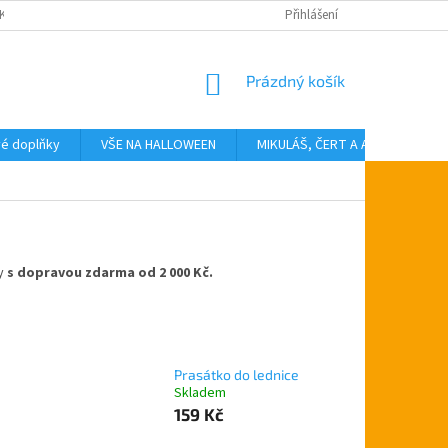
KTY
Přihlášení
NÁKUPNÍ
Prázdný košík
KOŠÍK
vé doplňky
VŠE NA HALLOWEEN
MIKULÁŠ, ČERT A ANDĚL
T
y
s dopravou zdarma od 2 000 Kč.
Prasátko do lednice
Skladem
159 Kč