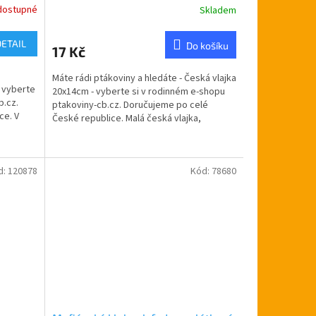
dostupné
Skladem
Průměrné
hodnocení
produktu
DETAIL
Do košíku
17 Kč
je
5,0
Máte rádi ptákoviny a hledáte - Česká vlajka
z
- vyberte
20x14cm - vyberte si v rodinném e-shopu
5
b.cz.
ptakoviny-cb.cz. Doručujeme po celé
hvězdiček.
ce. V
České republice. Malá česká vlajka,
vyrobena z...
d:
120878
Kód:
78680