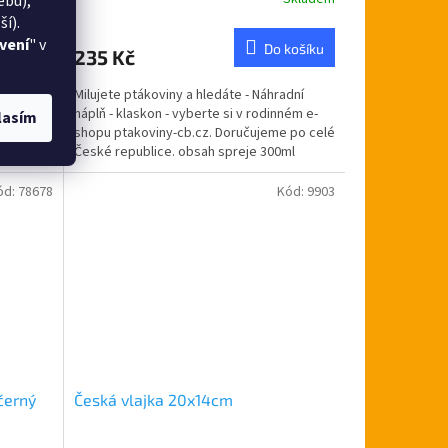
ebu),
Průměrné
hodnocení
í).
produktu
vení
" v
 košíku
Do košíku
235 Kč
je
4,8
Mýdlo
Milujete ptákoviny a hledáte - Náhradní
z
 e-shopu
náplň - klaskon - vyberte si v rodinném e-
5
lasím
elé
shopu ptakoviny-cb.cz. Doručujeme po celé
hvězdiček.
České republice. obsah spreje 300ml
frekvence:...
ód:
78678
Kód:
9903
černý
Česká vlajka 20x14cm