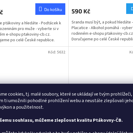
hodnocení
produktu
Do košíku
590 Kč
č
je
5,0
Sranda musí být, a pokud hledáte -
te ptákoviny a hledáte - Podtácek k
z
Placatice - Alkohol pomáhá - vybert
rozeninám pro muže - vyberte si v
5
rodinném e-shopu ptakoviny-cb.cz
ém e-shopu ptakoviny-cb.cz.
hvězdiček.
Doručujeme po celé České republi
jeme po celé České republice.
placatka na alkohol 1,8...
ek...
Kód:
5632
K
me cookies, tj. malé soubory, které se ukládají ve tvým prohlížeči,
 ti umožnili pohodlné prohlížení webu a neustále zlepšovali jeh
 výkon a použitelnost.
ovec - stojan na vína
Mýdlo čtyřlístek
ašemu souhlasu, můžeme zlepšovat kvalitu Ptákovny-ČB.
Skladem