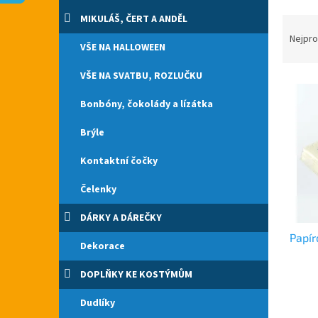
n
e
MIKULÁŠ, ČERT A ANDĚL
Ř
l
a
Nejpro
VŠE NA HALLOWEEN
z
e
VŠE NA SVATBU, ROZLUČKU
V
n
ý
í
Bonbóny, čokolády a lízátka
p
p
i
r
Brýle
s
o
p
Kontaktní čočky
d
r
u
Čelenky
o
k
d
t
DÁRKY A DÁREČKY
u
ů
Papír
k
Dekorace
t
ů
DOPLŇKY KE KOSTÝMŮM
Průmě
hodno
Dudlíky
produ