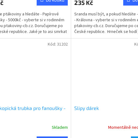
Kč
235 Kč
je
5,0
te ptákoviny a hledáte - Papírové
Sranda musí být, a pokud hledáte 
z
ky - 5000kč - vyberte si v rodinném
- Královna - vyberte si v rodinném
5
u ptakoviny-cb.cz. Doručujeme po
ptakoviny-cb.cz. Doručujeme po c
ček.
hvězdiček.
eské republice. Jaké je to asi smrkat
České republice. Hrneček se hodí 
le...
dárek na...
Kód:
31202
K
kopická trubka pro fanoušky -
Slipy dárek
Skladem
Momentálně ne
rné
cení