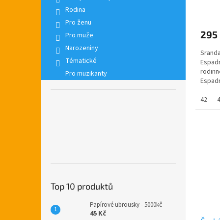
Rodina
Pro ženu
295
Pro muže
Narozeniny
Sranda
Tématické
Espadri
rodinn
Pro muzikanty
Espadr
žádné
42
Top 10 produktů
Papírové ubrousky - 5000kč
45 Kč