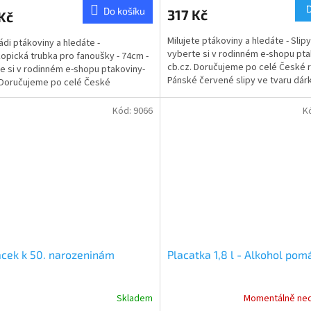
ktu
Do košíku
317 Kč
Kč
Milujete ptákoviny a hledáte - Slipy
ádi ptákoviny a hledáte -
vyberte si v rodinném e-shopu pta
opická trubka pro fanoušky - 74cm -
cb.cz. Doručujeme po celé České 
e si v rodinném e-shopu ptakoviny-
ček.
Pánské červené slipy ve tvaru dárk
 Doručujeme po celé České
Materiál...
ice. Trubka na...
Kód:
9066
K
cek k 50. narozeninám
Placatka 1,8 l - Alkohol pom
Skladem
Momentálně ne
Průměrné