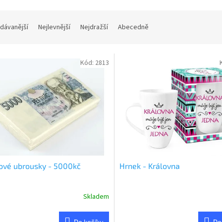
dávanější
Nejlevnější
Nejdražší
Abecedně
Kód:
2813
ové ubrousky - 5000kč
Hrnek - Královna
Skladem
rné
Průměrné
cení
hodnocení
ktu
produktu
Do košíku
Do