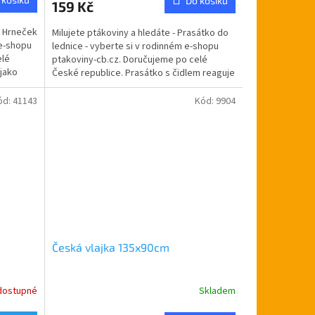
Do košíku
159 Kč
je
5,0
- Hrneček
Milujete ptákoviny a hledáte - Prasátko do
z
 e-shopu
lednice - vyberte si v rodinném e-shopu
5
elé
ptakoviny-cb.cz. Doručujeme po celé
hvězdiček.
jako
České republice. Prasátko s čidlem reaguje
na světlo...
ód:
41143
Kód:
9904
Česká vlajka 135x90cm
dostupné
Skladem
Průměrné
hodnocení