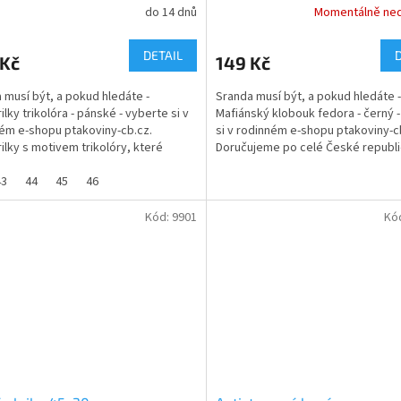
do 14 dnů
Momentálně ne
DETAIL
 Kč
149 Kč
 musí být, a pokud hledáte -
Sranda musí být, a pokud hledáte -
lky trikolóra - pánské - vyberte si v
Mafiánský klobouk fedora - černý 
ém e-shopu ptakoviny-cb.cz.
si v rodinném e-shopu ptakoviny-c
ilky s motivem trikolóry, které
Doručujeme po celé České republi
mu správnému...
období prohibice a...
43
44
45
46
Kód:
9901
Kó