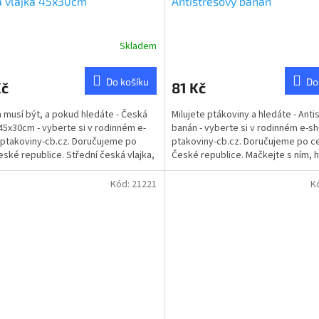
á vlajka 45x30cm
Antistresový banán
Skladem
rné
Průměrné
cení
hodnocení
ktu
produktu
Do košíku
Do
Kč
81 Kč
je
4,0
 musí být, a pokud hledáte - Česká
Milujete ptákoviny a hledáte - Ant
z
 45x30cm - vyberte si v rodinném e-
banán - vyberte si v rodinném e-s
5
ptakoviny-cb.cz. Doručujeme po
ptakoviny-cb.cz. Doručujeme po c
ček.
hvězdiček.
eské republice. Střední česká vlajka,
České republice. Mačkejte s ním, h
na z...
s ním, zmlaťte...
Kód:
21221
K