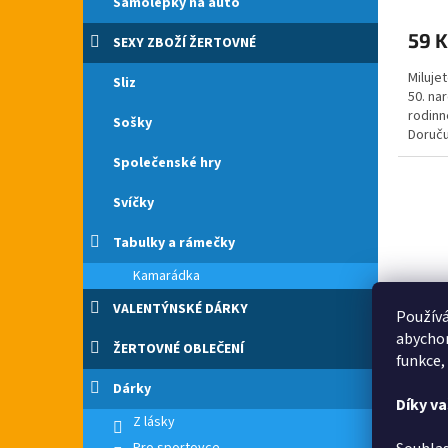
Samolepky na auto
59 K
SEXY ZBOŽÍ ŽERTOVNÉ
Miluje
Sliz
50. na
rodinn
Sošky
Doruču
Podtác
Společenské hry
Svíčky
Tabulky a rámečky
Kamarádka
VALENTÝNSKÉ DÁRKY
Používá
abychom
ŽERTOVNÉ OBLEČENÍ
funkce,
Sport
Dárky
Díky v
Z lásky