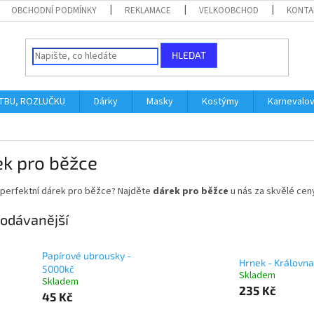
OBCHODNÍ PODMÍNKY
REKLAMACE
VELKOOBCHOD
KONTA
HLEDAT
ATBU, ROZLUČKU
Dárky
Masky
Kostýmy
Karnevalo
ek pro běžce
 perfektní dárek pro běžce? Najděte
dárek pro běžce
u nás za skvělé cen
odávanější
Papírové ubrousky -
Hrnek - Královna
5000kč
Skladem
Skladem
235 Kč
45 Kč