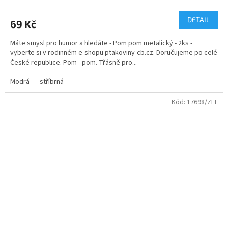
hodnocení
produktu
DETAIL
69 Kč
je
5,0
Máte smysl pro humor a hledáte - Pom pom metalický - 2ks -
z
vyberte si v rodinném e-shopu ptakoviny-cb.cz. Doručujeme po celé
5
České republice. Pom - pom. Třásně pro...
hvězdiček.
Modrá
stříbrná
Kód:
17698/ZEL