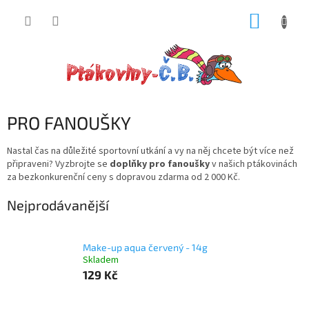
Přejít
NÁKUP
na
obsah
KOŠÍK
PRO FANOUŠKY
Nastal čas na důležité sportovní utkání a vy na něj chcete být více než
připraveni? Vyzbrojte se
doplňky pro fanoušky
v našich ptákovinách
za bezkonkurenční ceny s dopravou zdarma od 2 000 Kč.
Nejprodávanější
Make-up aqua červený - 14g
Skladem
129 Kč