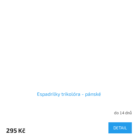
Espadrilky trikolóra - pánské
do 14 dnů
DETAIL
295 Kč