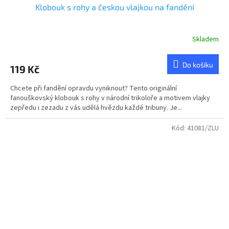
Klobouk s rohy a českou vlajkou na fandění
Skladem
Průměrné
hodnocení
produktu
Do košíku
119 Kč
je
5,0
Chcete při fandění opravdu vyniknout? Tento originální
z
fanouškovský klobouk s rohy v národní trikoloře a motivem vlajky
5
zepředu i zezadu z vás udělá hvězdu každé tribuny. Je...
hvězdiček.
Kód:
41081/ZLU