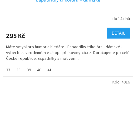
do 14 dnů
DETAIL
295 Kč
Máte smysl pro humor a hledáte - Espadrilky trikolóra - dámské -
vyberte si v rodinném e-shopu ptakoviny-cb.cz. Doručujeme po celé
České republice. Espadrilky s motivem...
37
38
39
40
41
Kód:
4016