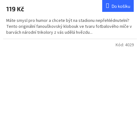
Do košíku
119 Kč
Máte smysl pro humor a chcete být na stadionu nepřehlédnutelní?
Tento originální fanouškovský klobouk ve tvaru fotbalového míče v
barvách národní trikolory z vás udělá hvězdu...
Kód:
4029