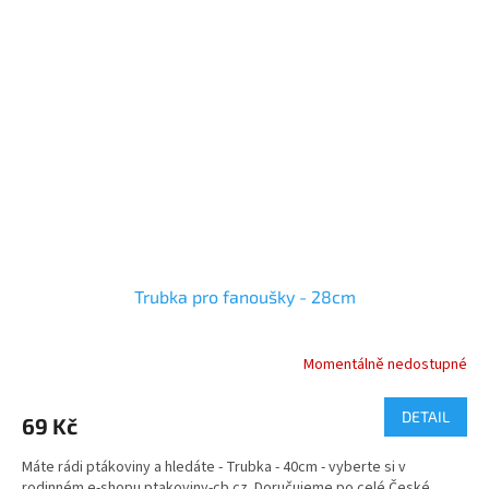
Trubka pro fanoušky - 28cm
Momentálně nedostupné
DETAIL
69 Kč
Máte rádi ptákoviny a hledáte - Trubka - 40cm - vyberte si v
rodinném e-shopu ptakoviny-cb.cz. Doručujeme po celé České