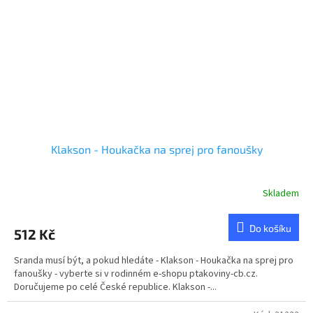
Klakson - Houkačka na sprej pro fanoušky
Skladem
Průměrné
hodnocení
produktu
Do košíku
512 Kč
je
4,6
Sranda musí být, a pokud hledáte - Klakson - Houkačka na sprej pro
z
fanoušky - vyberte si v rodinném e-shopu ptakoviny-cb.cz.
5
Doručujeme po celé České republice. Klakson -...
hvězdiček.