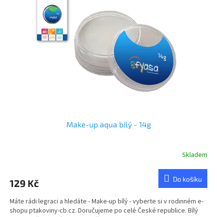
u
s
k
p
t
r
ů
o
d
u
k
t
ů
Make-up aqua bílý - 14g
Skladem
Průměrné
hodnocení
produktu
Do košíku
129 Kč
je
5,0
Máte rádi legraci a hledáte - Make-up bílý - vyberte si v rodinném e-
z
shopu ptakoviny-cb.cz. Doručujeme po celé České republice. Bílý
5