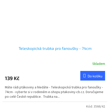
Teleskopická trubka pro fanoušky - 74cm
Skladem
Průměrné
hodnocení
produktu
Do košíku
139 Kč
je
1,0
Máte rádi ptákoviny a hledáte - Teleskopická trubka pro fanoušky -
z
74cm - vyberte si v rodinném e-shopu ptakoviny-cb.cz. Doručujeme
5
po celé České republice. Trubka na...
hvězdiček.
Kód:
3566/42