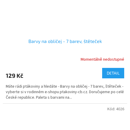
Barvy na obličej - 7 barev, štěteček
Momentálně nedostupné
Průměrné
hodnocení
produktu
DETAIL
129 Kč
je
5,0
Máte rádi ptákoviny a hledáte - Barvy na obličej - 7 barev, štěteček -
z
vyberte si v rodinném e-shopu ptakoviny-cb.cz. Doručujeme po celé
5
České republice. Paleta s barvami na...
hvězdiček.
Kód:
4026