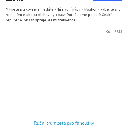
4,8
Milujete ptákoviny a hledáte - Náhradní náplň - klaskon - vyberte si v
z
rodinném e-shopu ptakoviny-cb.cz. Doručujeme po celé České
5
republice. obsah spreje 300ml frekvence:...
hvězdiček.
Kód:
2253
Ruční trumpeta pro fanoušky