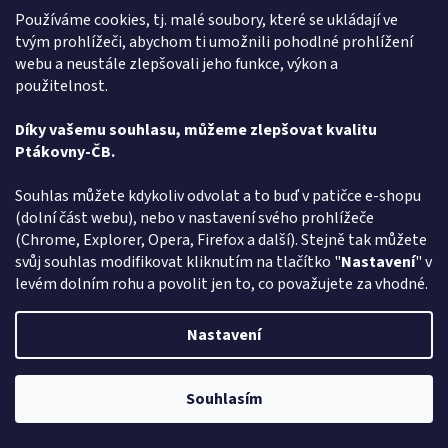
Používáme cookies, tj. malé soubory, které se ukládají ve
tvým prohlížeči, abychom ti umožnili pohodlné prohlížení
webu a neustále zlepšovali jeho funkce, výkon a
použitelnost.
Díky vašemu souhlasu, můžeme zlepšovat kvalitu
Ptákovny-ČB.
Souhlas můžete kdykoliv odvolat a to buď v patičce e-shopu
(dolní část webu), nebo v nastavení svého prohlížeče
(Chrome, Explorer, Opera, Firefox a další). Stejně tak můžete
Barva na vlasy žlutá - 125ml
svůj souhlas modifikovat kliknutím na tlačítko "
Nastavení
" v
levém dolním rohu a povolit jen to, co považujete za vhodné.
Skladem
Nastavení
Do košíku
94 Kč
Souhlasím
Máte rádi legraci a hledáte - Barva na vlasy žlutou - vyberte si v
Pozor změna otevírací dob: Po-Čt - od 13:00 do 17:00 Pátek Zavřeno
rodinném e-shopu ptakoviny-cb.cz. Doručujeme po celé České
republice. Barva na vlasy žlutá o objemu 125ml.