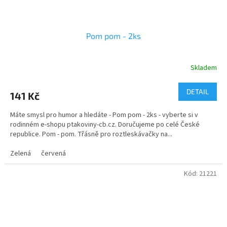
Pom pom - 2ks
Skladem
DETAIL
141 Kč
Máte smysl pro humor a hledáte - Pom pom - 2ks - vyberte si v
rodinném e-shopu ptakoviny-cb.cz. Doručujeme po celé České
republice. Pom - pom. Třásně pro roztleskávačky na...
Zelená
červená
Kód:
21221