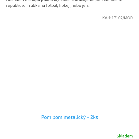
republice. Trubka na fotbal, hokej ,nebo jen...
Kód:
17102/MOD
Pom pom metalický - 2ks
Skladem
Průměrné