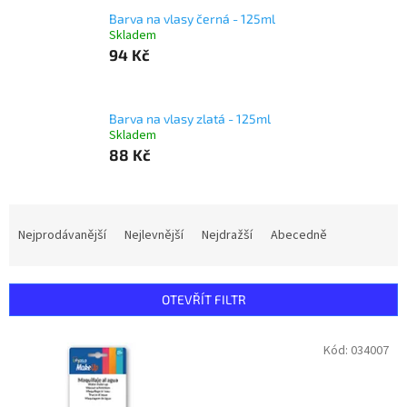
Barva na vlasy černá - 125ml
Skladem
94 Kč
Barva na vlasy zlatá - 125ml
Skladem
88 Kč
Ř
a
Nejprodávanější
Nejlevnější
Nejdražší
Abecedně
z
e
n
OTEVŘÍT FILTR
í
p
V
Kód:
034007
r
ý
o
p
d
i