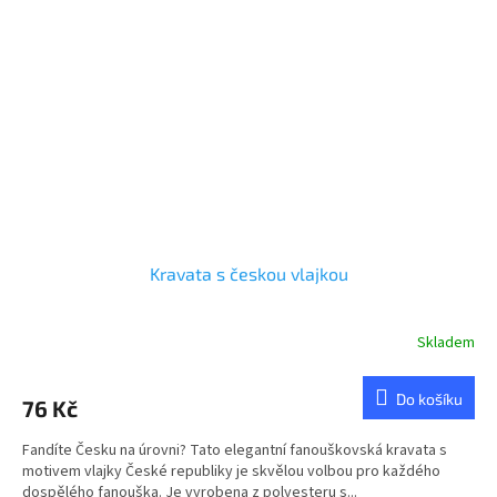
Kravata s českou vlajkou
Skladem
Průměrné
hodnocení
produktu
Do košíku
76 Kč
je
5,0
Fandíte Česku na úrovni? Tato elegantní fanouškovská kravata s
z
motivem vlajky České republiky je skvělou volbou pro každého
5
dospělého fanouška. Je vyrobena z polyesteru s...
hvězdiček.