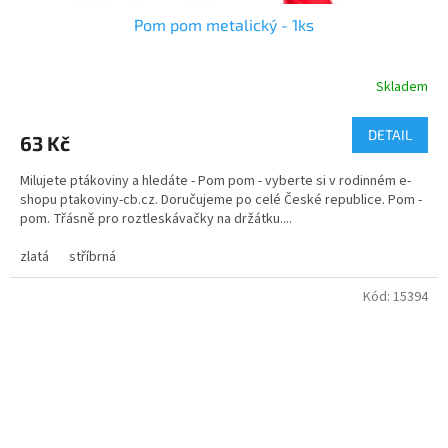
Pom pom metalický - 1ks
Skladem
Průměrné
hodnocení
produktu
DETAIL
63 Kč
je
5,0
Milujete ptákoviny a hledáte - Pom pom - vyberte si v rodinném e-
z
shopu ptakoviny-cb.cz. Doručujeme po celé České republice. Pom -
5
pom. Třásně pro roztleskávačky na držátku....
hvězdiček.
zlatá
stříbrná
Kód:
15394