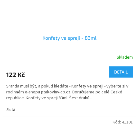
Konfety ve spreji - 83ml
Skladem
DETAIL
122 Kč
Sranda musí být, a pokud hledáte - Konfety ve spreji - vyberte si v
rodinném e-shopu ptakoviny-cb.cz. Doručujeme po celé České
republice. Konfety ve spreji 83ml. Šest druhů -...
žlutá
Kód:
41101