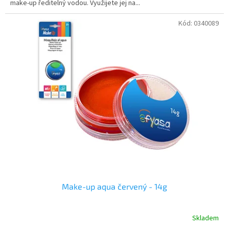
make-up ředitelný vodou. Využijete jej na...
hvězdiček.
Kód:
0340089
Make-up aqua červený - 14g
Skladem