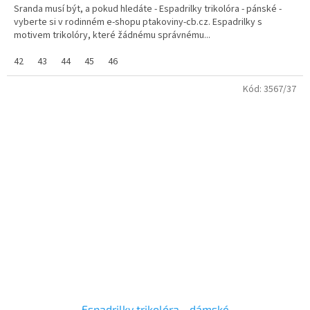
Sranda musí být, a pokud hledáte - Espadrilky trikolóra - pánské -
vyberte si v rodinném e-shopu ptakoviny-cb.cz. Espadrilky s
motivem trikolóry, které žádnému správnému...
42
43
44
45
46
Kód:
3567/37
Espadrilky trikolóra - dámské