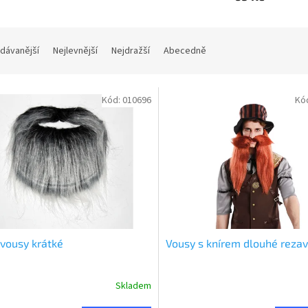
dávanější
Nejlevnější
Nejdražší
Abecedně
Kód:
010696
Kó
vousy krátké
Vousy s knírem dlouhé reza
Skladem