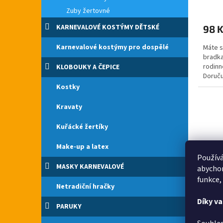
Zuby žertovné
KARNEVALOVÉ KOSTÝMY DĚTSKÉ
98 
Karnevalové kostýmy pro dospělé
Máte s
bradka
rodinn
KLOBOUKY A ČEPICE
Doruču
bradka 
Kostky
Kravaty
Kuřácké žertíky
Make-up a latex
Používá
MASKY KARNEVALOVÉ
abychom
funkce,
Netradiční hračky
Černý
Díky v
PARUKY