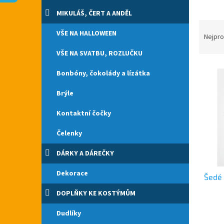
n
e
MIKULÁŠ, ČERT A ANDĚL
l
Ř
VŠE NA HALLOWEEN
a
Nejpro
z
VŠE NA SVATBU, ROZLUČKU
e
V
n
Bonbóny, čokolády a lízátka
ý
í
p
p
Brýle
i
r
s
o
Kontaktní čočky
p
d
Čelenky
r
u
o
k
DÁRKY A DÁREČKY
d
t
u
ů
Dekorace
Šedé 
k
t
DOPLŇKY KE KOSTÝMŮM
ů
Dudlíky