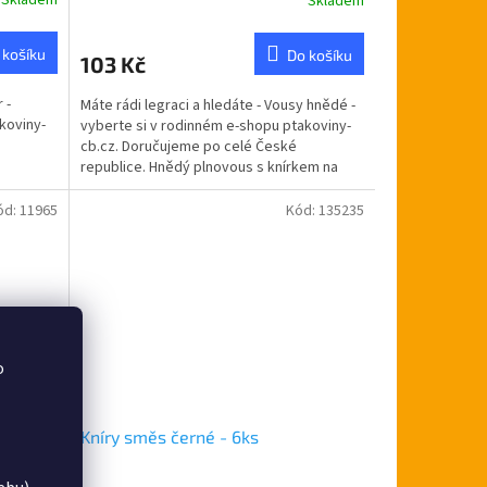
Skladem
Průměrné
hodnocení
produktu
 košíku
Do košíku
103 Kč
je
5,0
 -
Máte rádi legraci a hledáte - Vousy hnědé -
z
koviny-
vyberte si v rodinném e-shopu ptakoviny-
5
cb.cz. Doručujeme po celé České
hvězdiček.
republice. Hnědý plnovous s knírkem na
gumičku.
ód:
11965
Kód:
135235
o
Kníry směs černé - 6ks