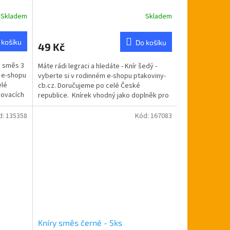
Skladem
Skladem
 košíku
Do košíku
49 Kč
y směs 3
Máte rádi legraci a hledáte - Knír šedý -
m e-shopu
vyberte si v rodinném e-shopu ptakoviny-
elé
cb.cz. Doručujeme po celé České
povacích
republice. Knírek vhodný jako doplněk pro
dědečka,...
d:
135358
Kód:
167083
Kníry směs černé - 5ks