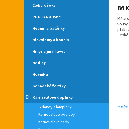
Elektrošoky
86 
PRO FANOUŠKY
Máte s
vousy 
Helium a balónky
ptakov
České 
Hlavolamy a kouzla
Hmyz a jiná havěť
Hodiny
Hovínka
Kanadské žertíky
Karnevalové doplňky
Hnědé
Girlandy a lampióny
Karnevalové potřeby
Karnevalové sady