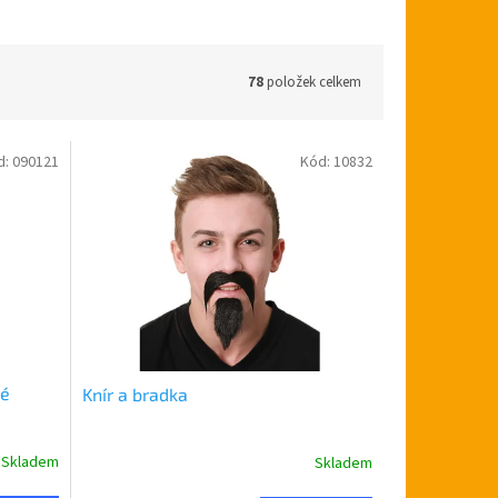
78
položek celkem
d:
090121
Kód:
10832
vé
Knír a bradka
Skladem
Skladem