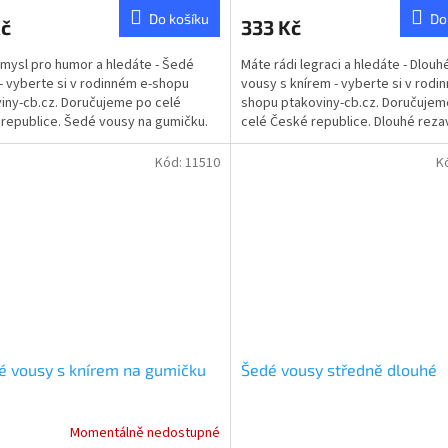
Do košíku
Do
Kč
333 Kč
mysl pro humor a hledáte - Šedé
Máte rádi legraci a hledáte - Dlou
- vyberte si v rodinném e-shopu
vousy s knírem - vyberte si v rodi
iny-cb.cz. Doručujeme po celé
shopu ptakoviny-cb.cz. Doručujem
republice. Šedé vousy na gumičku.
celé České republice. Dlouhé rez
s knírem a...
Kód:
11510
K
 vousy s knírem na gumičku
Šedé vousy středně dlouhé
Momentálně nedostupné
Průměrné