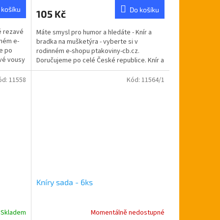
 košíku
Do košíku
105 Kč
hé rezavé
Máte smysl pro humor a hledáte - Knír a
nném e-
bradka na mušketýra - vyberte si v
e po
rodinném e-shopu ptakoviny-cb.cz.
avé vousy
Doručujeme po celé České republice. Knír a
bradka na mušketýra.
ód:
11558
Kód:
11564/1
Kníry sada - 6ks
Skladem
Momentálně nedostupné