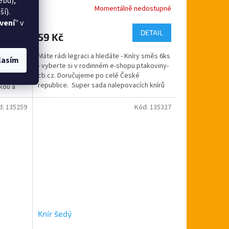
ebu),
Skladem
Momentálně nedostupné
í).
vení
" v
DETAIL
 košíku
59 Kč
Máte rádi legraci a hledáte - Kníry směs 6ks
s bradkou
lasím
- vyberte si v rodinném e-shopu ptakoviny-
e-shopu
cb.cz. Doručujeme po celé České
elé
republice. Super sada nalepovacích knírů
kou a
se hodí na...
d:
135259
Kód:
135327
Knír šedý