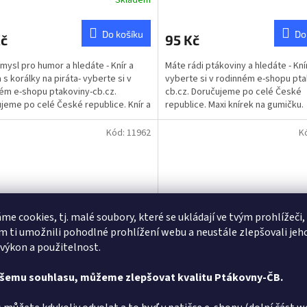
Do košíku
Do
Kč
95 Kč
mysl pro humor a hledáte - Knír a
Máte rádi ptákoviny a hledáte - Knír
 s korálky na piráta- vyberte si v
vyberte si v rodinném e-shopu pta
ém e-shopu ptakoviny-cb.cz.
cb.cz. Doručujeme po celé České
jeme po celé České republice. Knír a
republice. Maxi knírek na gumičku.
s korálky...
Kód:
11962
K
me cookies, tj. malé soubory, které se ukládají ve tvým prohlížeči,
 ti umožnili pohodlné prohlížení webu a neustále zlepšovali jeh
 výkon a použitelnost.
 plnovous s knírkem
Knír s bradkou a obočím
ašemu souhlasu, můžeme zlepšovat kvalitu Ptákovny-ČB.