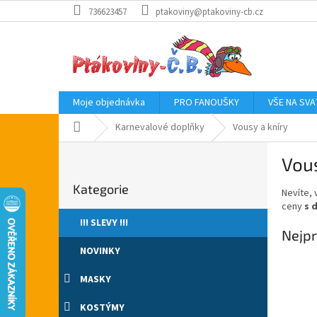
Přejít
736623457
ptakoviny@ptakoviny-cb.cz
na
obsah
Moje objednávka
PRO FANOUŠKY
VŠE NA SV
Domů
Karnevalové doplňky
Vousy a kníry
P
Vous
o
Přeskočit
s
Kategorie
kategorie
Nevíte, 
t
ceny
s 
r
!!! SLEVY !!!
a
Nejpr
n
NOVINKY
n
í
MASKY
p
a
KOSTÝMY