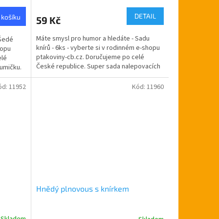
DETAIL
 košíku
59 Kč
Máte smysl pro humor a hledáte - Sadu
 Šedé
knírů - 6ks - vyberte si v rodinném e-shopu
hopu
ptakoviny-cb.cz. Doručujeme po celé
elé
České republice. Super sada nalepovacích
umičku.
knírů se hodí na...
ód:
11952
Kód:
11960
Hnědý plnovous s knírkem
Skladem