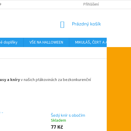
KTY
Přihlášení
NÁKUPNÍ
Prázdný košík
KOŠÍK
vé doplňky
VŠE NA HALLOWEEN
MIKULÁŠ, ČERT A ANDĚL
T
usy a kníry
v našich ptákovinách za bezkonkurenční
 -
Šedý knír s obočím
Skladem
77 Kč