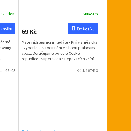
Skladem
Skladem
 košíku
Do košíku
69 Kč
 černé -
Máte rádi legraci a hledáte - Kníry směs 6ks
koviny-
- vyberte si v rodinném e-shopu ptakoviny-
cb.cz. Doručujeme po celé České
.
republice. Super sada nalepovacích knírů
se hodí na...
d:
167403
Kód:
167410