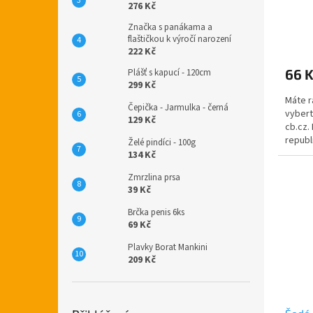
276 Kč
Značka s panákama a
Průmě
flaštičkou k výročí narození
hodno
222 Kč
produ
66 
Plášť s kapucí - 120cm
je
299 Kč
4,0
Máte r
z
Čepička - Jarmulka - černá
vybert
5
129 Kč
cb.cz.
hvězdi
republ
Želé pindíci - 100g
134 Kč
Zmrzlina prsa
39 Kč
Brčka penis 6ks
69 Kč
Plavky Borat Mankini
209 Kč