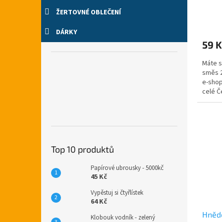
ŽERTOVNÉ OBLEČENÍ
DÁRKY
59 K
Máte s
směs 2
e-shop
celé Č
nalepo
Top 10 produktů
Papírové ubrousky - 5000kč
45 Kč
Vypěstuj si čtyřlístek
64 Kč
Hnědé
Klobouk vodník - zelený