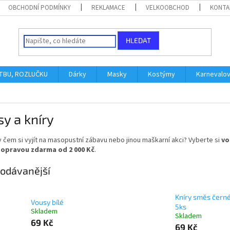
OBCHODNÍ PODMÍNKY
REKLAMACE
VELKOOBCHOD
KONTA
HLEDAT
ATBU, ROZLUČKU
Dárky
Masky
Kostýmy
Karnevalo
y a kníry
v čem si vyjít na masopustní zábavu nebo jinou maškarní akci?
Vyberte si
vo
dopravou zdarma od 2 000 Kč
.
odávanější
Kníry směs černé
Vousy bílé
5ks
Skladem
Skladem
69 Kč
69 Kč