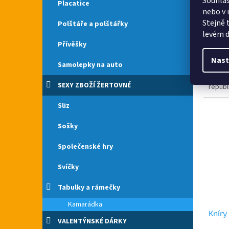
Souhlas
Placatice
nebo v 
Stejně 
Polštáře a polštářky
levém d
116 
Přívěšky
Máte r
Nast
Samolepky na auto
vybert
cb.cz.
SEXY ZBOŽÍ ŽERTOVNÉ
republ
gumičk
Sliz
Sošky
Společenské hry
Svíčky
Tabulky a rámečky
Kamarádka
Kníry
VALENTÝNSKÉ DÁRKY