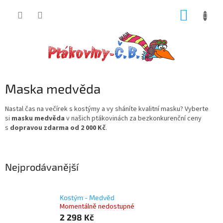
Přejít
NÁKUP
na
obsah
KOŠÍK
Maska medvěda
Nastal čas na večírek s kostýmy a vy sháníte kvalitní masku? Vyberte
si
masku medvěda
v našich ptákovinách za bezkonkurenční ceny
s
dopravou zdarma od 2 000 Kč
.
Nejprodávanější
Kostým - Medvěd
Momentálně nedostupné
2 298 Kč