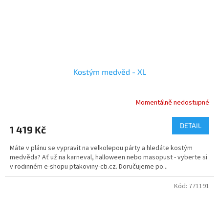
Kostým medvěd - XL
Momentálně nedostupné
DETAIL
1 419 Kč
Máte v plánu se vypravit na velkolepou párty a hledáte kostým
medvěda? Ať už na karneval, halloween nebo masopust - vyberte si
v rodinném e-shopu ptakoviny-cb.cz. Doručujeme po...
Kód:
771191