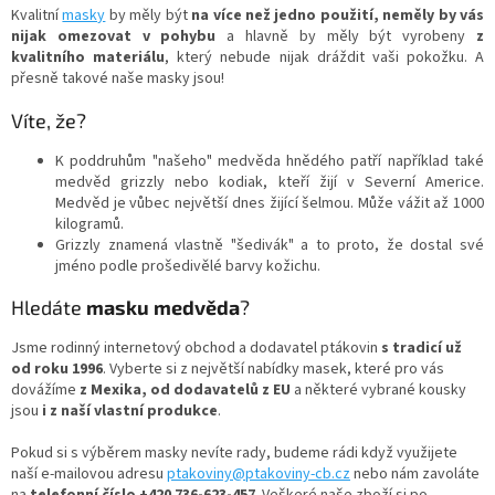
v
Kvalitní
masky
by měly být
na více než jedno použití, neměly by vás
k
nijak omezovat v pohybu
a hlavně by měly být vyrobeny
z
y
kvalitního materiálu
, který nebude nijak dráždit vaši pokožku. A
v
přesně takové naše masky jsou!
ý
p
Víte, že?
i
s
K poddruhům "našeho" medvěda hnědého patří například také
u
medvěd grizzly nebo kodiak, kteří žijí v Severní Americe.
Medvěd je vůbec největší dnes žijící šelmou. Může vážit až 1000
kilogramů.
Grizzly znamená vlastně "šedivák" a to proto, že dostal své
jméno podle prošedivělé barvy kožichu.
Hledáte
masku medvěda
?
Jsme rodinný internetový obchod a dodavatel ptákovin
s tradicí už
od roku 1996
. Vyberte si z největší nabídky masek, které pro vás
dovážíme
z Mexika, od dodavatelů z EU
a některé vybrané kousky
jsou
i z naší vlastní produkce
.
Pokud si s výběrem masky nevíte rady, budeme rádi když využijete
naší e-mailovou adresu
ptakoviny@ptakoviny-cb.cz
nebo nám zavoláte
na
telefonní číslo +420 736-623-457
. Veškeré naše zboží si po