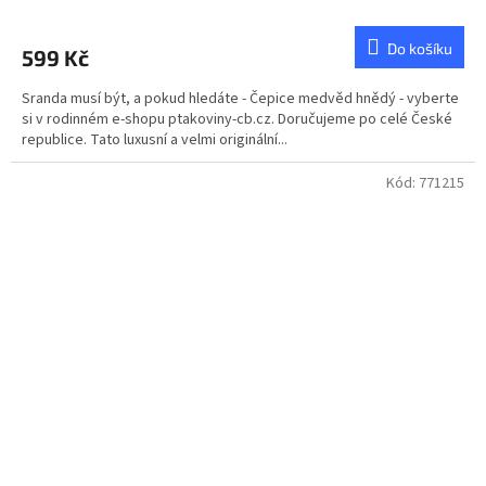
Do košíku
599 Kč
Sranda musí být, a pokud hledáte - Čepice medvěd hnědý - vyberte
si v rodinném e-shopu ptakoviny-cb.cz. Doručujeme po celé České
republice. Tato luxusní a velmi originální...
Kód:
771215