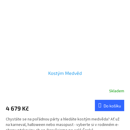
Kostým Medvěd
Skladem
Průměrné
hodnocení
produktu
Do košíku
4 679 Kč
je
5,0
Chystáte se na pořádnou párty a hledáte kostým medvěda? Ať už
z
na karneval, halloween nebo masopust - vyberte si v rodinném e-
5