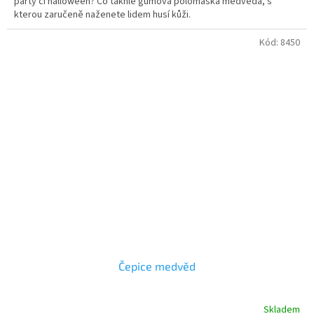
párty či halloween? Co takhle gumová polomaska medvěda, s
5
kterou zaručeně naženete lidem husí kůži.
hvězdiček.
Kód:
8450
Čepice medvěd
Skladem