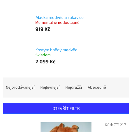
Maska medvěd a rukavice
Momentálně nedostupné
919 Kč
Kostým hnědý medvěd
Skladem
2 099 Kč
Ř
a
Nejprodávanější
Nejlevnější
Nejdražší
Abecedně
z
e
n
OTEVŘÍT FILTR
í
p
V
Kód:
771217
r
ý