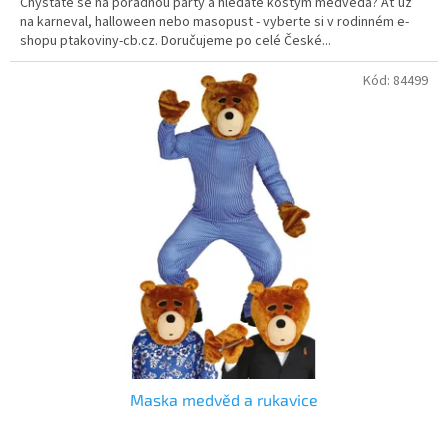
Chystáte se na pořádnou párty a hledáte kostým medvěda? Ať už
na karneval, halloween nebo masopust - vyberte si v rodinném e-
shopu ptakoviny-cb.cz. Doručujeme po celé České...
Kód:
84499
Maska medvěd a rukavice