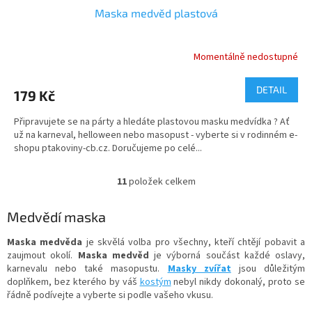
Maska medvěd plastová
Momentálně nedostupné
DETAIL
179 Kč
Připravujete se na párty a hledáte plastovou masku medvídka ? Ať
už na karneval, helloween nebo masopust - vyberte si v rodinném e-
shopu ptakoviny-cb.cz. Doručujeme po celé...
11
položek celkem
O
v
l
Medvědí maska
á
d
Maska medvěda
je skvělá volba pro všechny, kteří chtějí pobavit a
a
zaujmout okolí.
Maska medvěd
je výborná součást každé oslavy,
c
karnevalu nebo také masopustu.
Masky zvířat
jsou důležitým
í
doplňkem, bez kterého by váš
kostým
nebyl nikdy dokonalý, proto se
p
řádně podívejte a vyberte si podle vašeho vkusu.
r