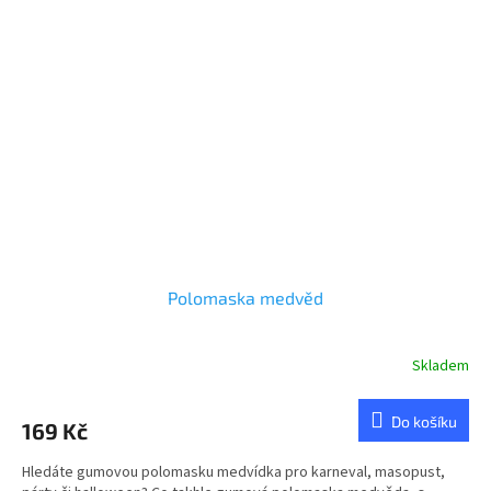
Polomaska medvěd
Skladem
Průměrné
hodnocení
produktu
Do košíku
169 Kč
je
5,0
Hledáte gumovou polomasku medvídka pro karneval, masopust,
z