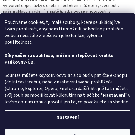
vytvoření objednávky s osobním odběrem můžete vyzvednout v
našem skladu a výdejním místě (platba pouze v hotovosti)
v
Hrdějovicích na adrese Okružní 234, Hrdějovice 37361 každý
Používáme cookies, tj. malé soubory, které se ukládají ve
všední den od 13:00 do 17:00.
tvým prohlížeči, abychom ti umožnili pohodlné prohlížení
Nejbohatší člověk je ten, kdo se umí celý život smát a radovat,
webu a neustále zlepšovali jeho funkce, výkon a
tak si vyberte masku dle vašich představ a bavte se s
použitelnost.
námi.
Ptakoviny-cb.cz
nabízí největší výběr
masek
medvěda!
Potřebujete více inspirace na ten správný kostým? Mrkněte
Díky vašemu souhlasu, můžeme zlepšovat kvalitu
se na další
masky zvířat
i jiné zajímavé
kostýmy
-
maska lev
,
maska
Ptákovny-ČB.
koně
,
maska vlka
,
halloweenské kostýmy
,
pohádkové postavy
a další.
Z
Souhlas můžete kdykoliv odvolat a to buď v patičce e-shopu
á
(dolní část webu), nebo v nastavení svého prohlížeče
Způsob ověřování recenzí
p
(Chrome, Explorer, Opera, Firefox a další). Stejně tak můžete
a
svůj souhlas modifikovat kliknutím na tlačítko "
Nastavení
" v
t
levém dolním rohu a povolit jen to, co považujete za vhodné.
í
Vytvořil Shoptet
Nastavení
Copyright 2026
Ptákoviny-CB
. Všechna práva vyhrazena.
Upravit