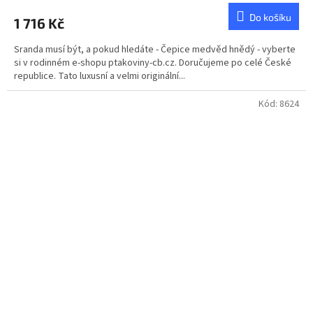
produktu
Do košíku
1 716 Kč
je
5,0
Sranda musí být, a pokud hledáte - Čepice medvěd hnědý - vyberte
z
si v rodinném e-shopu ptakoviny-cb.cz. Doručujeme po celé České
5
republice. Tato luxusní a velmi originální...
hvězdiček.
Kód:
8624