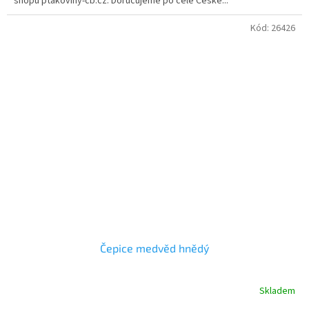
shopu ptakoviny-cb.cz. Doručujeme po celé České...
hvězdiček.
Kód:
26426
Čepice medvěd hnědý
Skladem
Průměrné
hodnocení