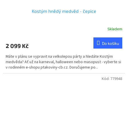
Kostým hnědý medvěd - čepice
Skladem
Průměrné
hodnocení
produktu
Do košíku
2 099 Kč
je
5,0
Máte v plánu se vypravit na velkolepou párty a hledáte Kostým
z
medvěda? Ať už na karneval, halloween nebo masopust - vyberte si
5
v rodinném e-shopu ptakoviny-cb.cz. Doručujeme po...
hvězdiček.
Kód:
779948