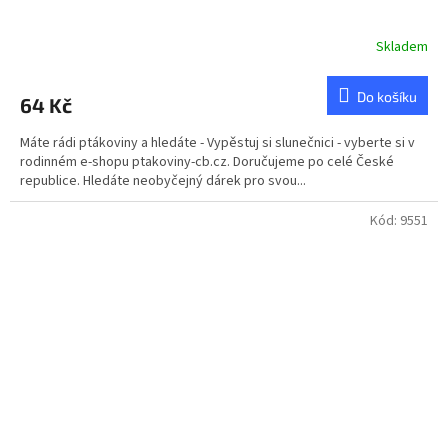
Skladem
Průměrné
hodnocení
produktu
Do košíku
64 Kč
je
4,8
Máte rádi ptákoviny a hledáte - Vypěstuj si slunečnici - vyberte si v
z
rodinném e-shopu ptakoviny-cb.cz. Doručujeme po celé České
5
republice. Hledáte neobyčejný dárek pro svou...
hvězdiček.
Kód:
9551