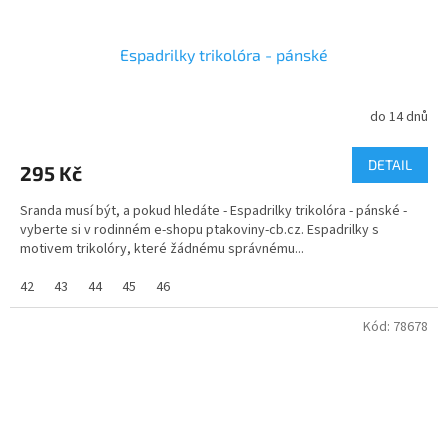
Espadrilky trikolóra - pánské
do 14 dnů
DETAIL
295 Kč
Sranda musí být, a pokud hledáte - Espadrilky trikolóra - pánské -
vyberte si v rodinném e-shopu ptakoviny-cb.cz. Espadrilky s
motivem trikolóry, které žádnému správnému...
42
43
44
45
46
Kód:
78678