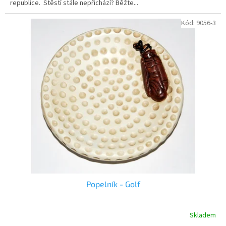
republice. Štěstí stále nepřichází? Běžte...
hvězdiček.
Kód:
9056-3
Popelník - Golf
Skladem