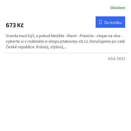
Skladem
Do košíku
673 Kč
Sranda musí být, a pokud hledáte - Klavír - Pianista - stojan na vína -
vyberte si v rodinném e-shopu ptakoviny-cb.cz. Doručujeme po celé
České republice. Krásný, stylový,...
Kód:
5632