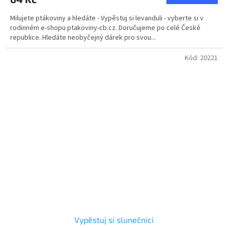
4,3
Milujete ptákoviny a hledáte - Vypěstuj si levanduli - vyberte si v
z
rodinném e-shopu ptakoviny-cb.cz. Doručujeme po celé České
5
republice. Hledáte neobyčejný dárek pro svou...
hvězdiček.
Kód:
20221
Vypěstuj si slunečnici