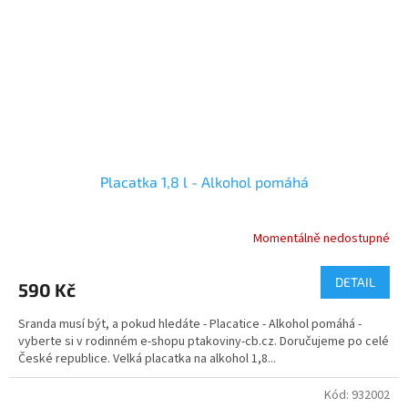
Placatka 1,8 l - Alkohol pomáhá
Momentálně nedostupné
Průměrné
hodnocení
produktu
DETAIL
590 Kč
je
5,0
Sranda musí být, a pokud hledáte - Placatice - Alkohol pomáhá -
z
vyberte si v rodinném e-shopu ptakoviny-cb.cz. Doručujeme po celé
5
České republice. Velká placatka na alkohol 1,8...
hvězdiček.
Kód:
932002