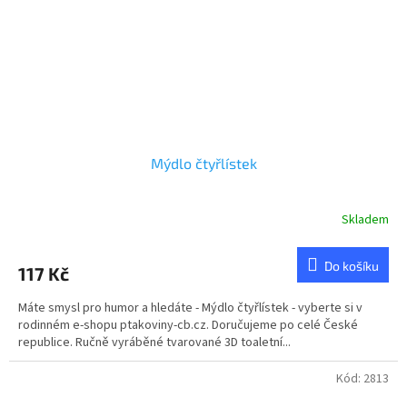
Mýdlo čtyřlístek
Skladem
Průměrné
hodnocení
produktu
Do košíku
117 Kč
je
4,0
Máte smysl pro humor a hledáte - Mýdlo čtyřlístek - vyberte si v
z
rodinném e-shopu ptakoviny-cb.cz. Doručujeme po celé České
5
republice. Ručně vyráběné tvarované 3D toaletní...
hvězdiček.
Kód:
2813