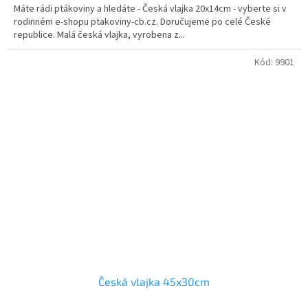
Máte rádi ptákoviny a hledáte - Česká vlajka 20x14cm - vyberte si v
z
rodinném e-shopu ptakoviny-cb.cz. Doručujeme po celé České
5
republice. Malá česká vlajka, vyrobena z...
hvězdiček.
Kód:
9901
Česká vlajka 45x30cm