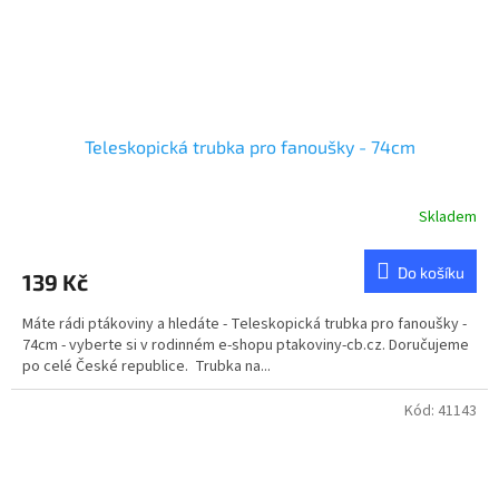
Teleskopická trubka pro fanoušky - 74cm
Skladem
Průměrné
hodnocení
produktu
Do košíku
139 Kč
je
1,0
Máte rádi ptákoviny a hledáte - Teleskopická trubka pro fanoušky -
z
74cm - vyberte si v rodinném e-shopu ptakoviny-cb.cz. Doručujeme
5
po celé České republice. Trubka na...
hvězdiček.
Kód:
41143