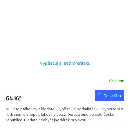
Vypěstuj si sedmikrásku
Skladem
Průměrné
hodnocení
produktu
Do košíku
64 Kč
je
5,0
Milujete ptákoviny a hledáte - Vypěstuj si sedmikrásku - vyberte si v
z
rodinném e-shopu ptakoviny-cb.cz. Doručujeme po celé České
5
republice. Hledáte neobyčejný dárek pro svou...
hvězdiček.