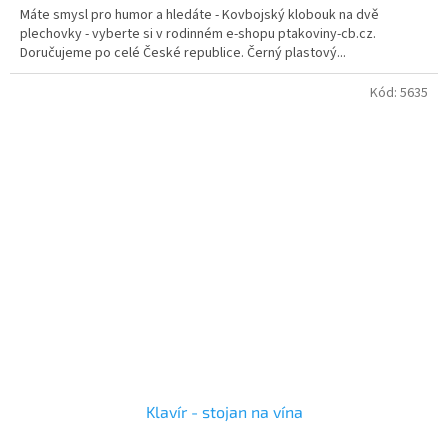
Máte smysl pro humor a hledáte - Kovbojský klobouk na dvě
z
plechovky - vyberte si v rodinném e-shopu ptakoviny-cb.cz.
5
Doručujeme po celé České republice. Černý plastový...
hvězdiček.
Kód:
5635
Klavír - stojan na vína