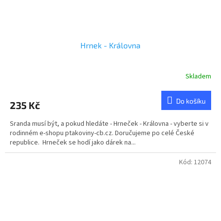
Hrnek - Královna
Skladem
Průměrné
hodnocení
produktu
Do košíku
235 Kč
je
5,0
Sranda musí být, a pokud hledáte - Hrneček - Královna - vyberte si v
z
rodinném e-shopu ptakoviny-cb.cz. Doručujeme po celé České
5
republice. Hrneček se hodí jako dárek na...
hvězdiček.
Kód:
12074