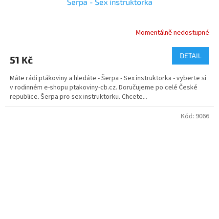
Šerpa - Sex instruktorka
Momentálně nedostupné
DETAIL
51 Kč
Máte rádi ptákoviny a hledáte - Šerpa - Sex instruktorka - vyberte si
v rodinném e-shopu ptakoviny-cb.cz. Doručujeme po celé České
republice. Šerpa pro sex instruktorku. Chcete...
Kód:
9066