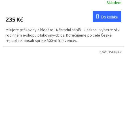
Skladem
Průměrné
hodnocení
produktu
Do košíku
235 Kč
je
4,8
Milujete ptákoviny a hledáte - Náhradní náplň - klaskon - vyberte si v
z
rodinném e-shopu ptakoviny-cb.cz. Doručujeme po celé České
5
republice. obsah spreje 300ml frekvence:...
hvězdiček.
Kód:
3566/42