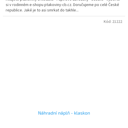
si v rodinném e-shopu ptakoviny-cb.cz. Doručujeme po celé České
5
republice. Jaké je to asi smrkat do takhle...
hvězdiček.
Kód:
21222
Náhradní náplň - klaskon