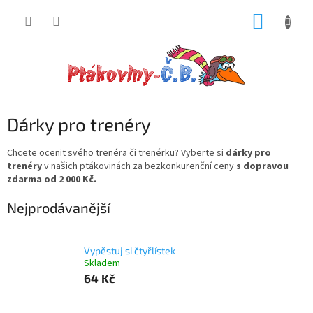
Přejít
NÁKUP
na
obsah
KOŠÍK
Dárky pro trenéry
Chcete ocenit svého trenéra či trenérku? Vyberte si
dárky pro
trenéry
v našich ptákovinách za bezkonkurenční ceny
s dopravou
zdarma od 2 000 Kč.
Nejprodávanější
Vypěstuj si čtyřlístek
Skladem
64 Kč