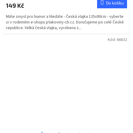
Do košíku
149 Kč
je
5,0
Máte smysl pro humor a hledáte - Česká vlajka 135x90cm - vyberte
z
si v rodinném e-shopu ptakoviny-cb.cz. Doručujeme po celé České
5
republice. Velká česká vlajka, vyrobena z...
hvězdiček.
Kód:
66632