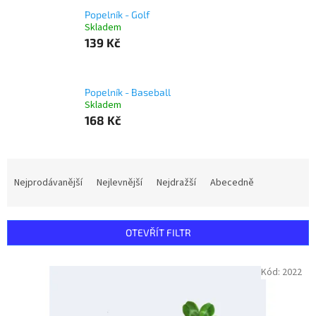
Popelník - Golf
Skladem
139 Kč
Popelník - Baseball
Skladem
168 Kč
Ř
a
Nejprodávanější
Nejlevnější
Nejdražší
Abecedně
z
e
n
OTEVŘÍT FILTR
í
p
V
Kód:
2022
r
ý
o
p
d
i