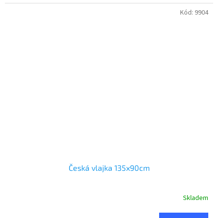
Kód:
9904
Česká vlajka 135x90cm
Skladem
Průměrné
hodnocení
produktu