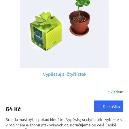
u
s
k
p
t
r
ů
o
d
u
k
t
ů
Vypěstuj si čtyřlístek
Skladem
Průměrné
hodnocení
produktu
Do košíku
64 Kč
je
5,0
Sranda musí být, a pokud hledáte - Vypěstuj si čtyřlístek - vyberte si
z
v rodinném e-shopu ptakoviny-cb.cz. Doručujeme po celé České
5