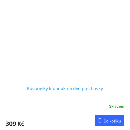
Kovbojský klobouk na dvě plechovky
Skladem
Průměrné
hodnocení
produktu
Do košíku
309 Kč
je
3,0