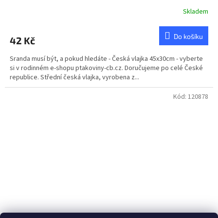
Skladem
Průměrné
hodnocení
produktu
Do košíku
42 Kč
je
4,8
Sranda musí být, a pokud hledáte - Česká vlajka 45x30cm - vyberte
z
si v rodinném e-shopu ptakoviny-cb.cz. Doručujeme po celé České
5
republice. Střední česká vlajka, vyrobena z...
hvězdiček.
Kód:
120878