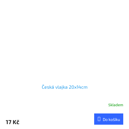
Česká vlajka 20x14cm
Skladem
Průměrné
hodnocení
produktu
Do košíku
17 Kč
je
5,0