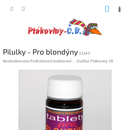
Přejít
NÁKUP
na
obsah
KOŠÍK
Pilulky - Pro blondýny
2234-5
Průměrné
Neohodnoceno
Podrobnosti hodnocení
Značka:
Ptákoviny CB
hodnocení
produktu
je
0,0
z
5
hvězdiček.