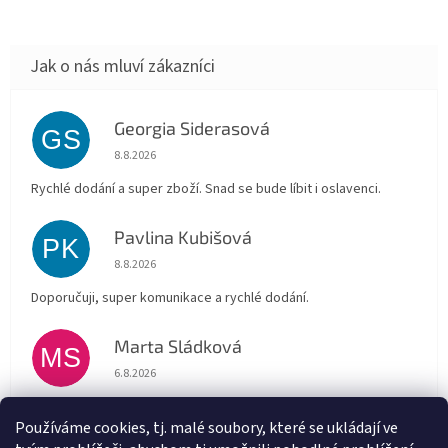
Georgia Siderasová
GS
Hodnocení obchodu je 5 z 5 hvězdiček.
8.8.2026
Rychlé dodání a super zboží. Snad se bude líbit i oslavenci.
Pavlina Kubišová
PK
Hodnocení obchodu je 5 z 5 hvězdiček.
8.8.2026
Doporučuji, super komunikace a rychlé dodání.
Marta Sládková
MS
Hodnocení obchodu je 5 z 5 hvězdiček.
6.8.2026
Rychlé doručení
Používáme cookies, tj. malé soubory, které se ukládají ve