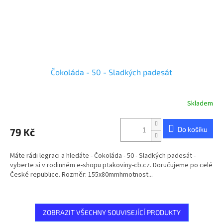
Čokoláda - 50 - Sladkých padesát
Skladem
Průměrné
hodnocení
produktu
Do košíku
79 Kč
je
5,0
z
Máte rádi legraci a hledáte - Čokoláda - 50 - Sladkých padesát -
5
vyberte si v rodinném e-shopu ptakoviny-cb.cz. Doručujeme po celé
hvězdiček.
České republice. Rozměr: 155x80mmhmotnost...
ZOBRAZIT VŠECHNY SOUVISEJÍCÍ PRODUKTY