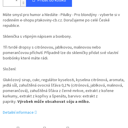
Máte smysl pro humor a hledáte - Pilulky - Pro blondýny - vyberte si v
rodinném e-shopu ptakoviny-cb.cz. Doručujeme po celé České
republice.
Sklenička s vtipným nápisem a bonbony.
Tři tvrdé dropsy s citrónovou, jablkovou, malinovou nebo
pomerančovou příchutí. Případně lze do skleničky přidat své vlastní
bonbónky které máte rádi.
Složení:
Glukózový sirup, cukr, regulátor kyselosti, kyselina citrónová, aromata,
jedlá sůl, zahuštěná ovocná šťáva 0,1% (citrónová, jablková, malinová,
pomerančová), zahuštěná šťáva z černé mrkve, extrakt z kořene
kurkumy, extrakt z kopřivy a špenátu, barvivo: extrakt z
papriky.
Výrobek může obsahovat sóju a mlíko.
Detailní informace