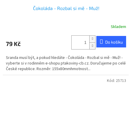
Čokoláda - Rozbal si mě - Muž!
Skladem
Průměrné
hodnocení
produktu
Do košíku
79 Kč
je
5,0
z
Sranda musí být, a pokud hledáte - Čokoláda - Rozbal si mě - Muž! -
5
vyberte si v rodinném e-shopu ptakoviny-cb.cz. Doručujeme po celé
hvězdiček.
České republice. Rozměr: 155x80mmhmotnost...
Kód:
25713