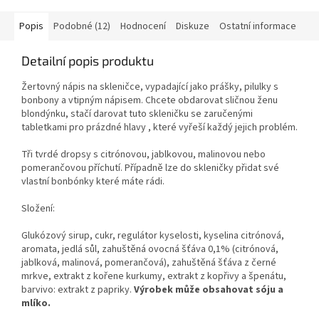
Popis
Podobné (12)
Hodnocení
Diskuze
Ostatní informace
Detailní popis produktu
Žertovný nápis na skleničce, vypadající jako prášky, pilulky s
bonbony a vtipným nápisem. Chcete obdarovat sličnou ženu
blondýnku, stačí darovat tuto skleničku se zaručenými
tabletkami pro prázdné hlavy , které vyřeší každý jejich problém.
Tři tvrdé dropsy s citrónovou, jablkovou, malinovou nebo
pomerančovou příchutí. Případně lze do skleničky přidat své
vlastní bonbónky které máte rádi.
Složení:
Glukózový sirup, cukr, regulátor kyselosti, kyselina citrónová,
aromata, jedlá sůl, zahuštěná ovocná šťáva 0,1% (citrónová,
jablková, malinová, pomerančová), zahuštěná šťáva z černé
mrkve, extrakt z kořene kurkumy, extrakt z kopřivy a špenátu,
barvivo: extrakt z papriky.
Výrobek může obsahovat sóju a
mlíko.