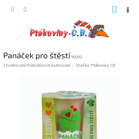
Přejít
NÁKUP
na
obsah
KOŠÍK
Panáček pro štěstí
90092
Průměrné
2 hodnocení
Podrobnosti hodnocení
Značka:
Ptákoviny CB
hodnocení
produktu
je
5,0
z
5
hvězdiček.