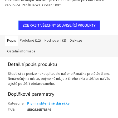
rodinném e-shopu ptakoviny-cb.cz. Doručujeme po celé České
republice. Panák lebka. Obsah 100ml.
ZOBRAZIT VŠECHNY SOUVISEJÍCÍ PRODUKTY
Popis
Podobné (12)
Hodnocení (2)
Diskuze
Ostatní informace
Detailní popis produktu
Štestí si za peníze nekoupíte, ale našeho Panáčka pro štěstí ano.
Nenáročný na místo, pojme 40 ml, je z čirého skla a těší se na Vás
a jistě potěší i obdarovaného.
Doplňkové parametry
Kategorie
:
Pivní a skleněné dárečky
EAN
:
8592539578546