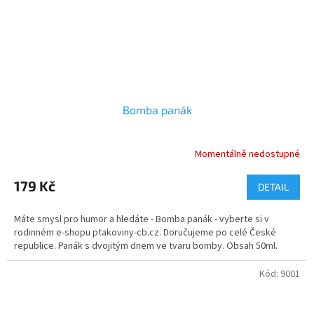
Bomba panák
Momentálně nedostupné
179 Kč
DETAIL
Máte smysl pro humor a hledáte - Bomba panák - vyberte si v
rodinném e-shopu ptakoviny-cb.cz. Doručujeme po celé České
republice. Panák s dvojitým dnem ve tvaru bomby. Obsah 50ml.
Kód:
9001