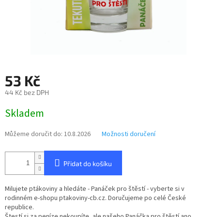
53 Kč
44 Kč bez DPH
Měrná
Skladem
cena:
Můžeme doručit do:
10.8.2026
Možnosti doručení
Přidat do košíku
Milujete ptákoviny a hledáte - Panáček pro štěstí - vyberte si v
rodinném e-shopu ptakoviny-cb.cz. Doručujeme po celé České
republice.
Štestí si za peníze nekoupíte, ale našeho Panáčka pro štěstí ano.