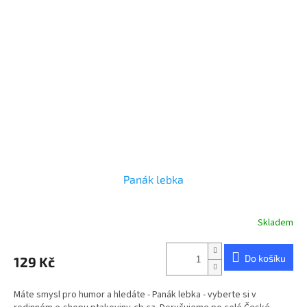
Panák lebka
Skladem
Do košíku
129 Kč
Máte smysl pro humor a hledáte - Panák lebka - vyberte si v