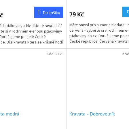
Do košíku
79 Kč
č
Máte smysl pro humor a hledáte - 
ádi ptákoviny a hledáte - Kravata bílá
červená - vyberte si v rodinném e
rte si v rodinném e-shopu ptakoviny-
ptakoviny-cb.cz. Doručujeme po c
 Doručujeme po celé České
České republice. Červená kravata 
ice. Bílá kravata která se krásně hodí
krásně hodí ke...
týmu...
Kód:
2129
Kód
ata modrá
Kravata - Dobrovolník