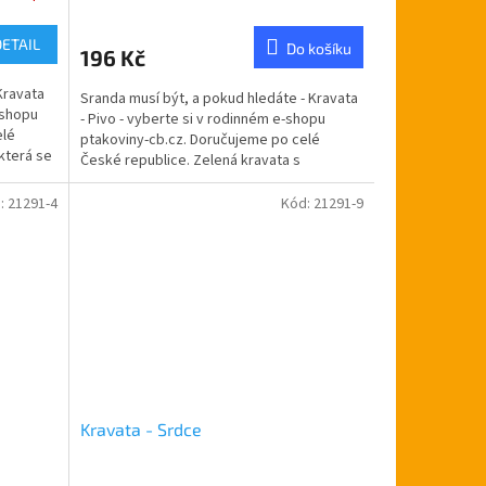
DETAIL
Do košíku
196 Kč
Kravata
Sranda musí být, a pokud hledáte - Kravata
-shopu
- Pivo - vyberte si v rodinném e-shopu
elé
ptakoviny-cb.cz. Doručujeme po celé
která se
České republice. Zelená kravata s
obrázkem piva. Krásný...
:
21291-4
Kód:
21291-9
Kravata - Srdce