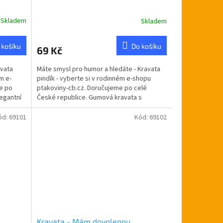
Skladem
Skladem
 košíku
Do košíku
69 Kč
avata
Máte smysl pro humor a hledáte - Kravata
m e-
pindík - vyberte si v rodinném e-shopu
e po
ptakoviny-cb.cz. Doručujeme po celé
legantní
České republice. Gumová kravata s
pindíkem.
ód:
69101
Kód:
69102
Kravata - Mám dovolenou