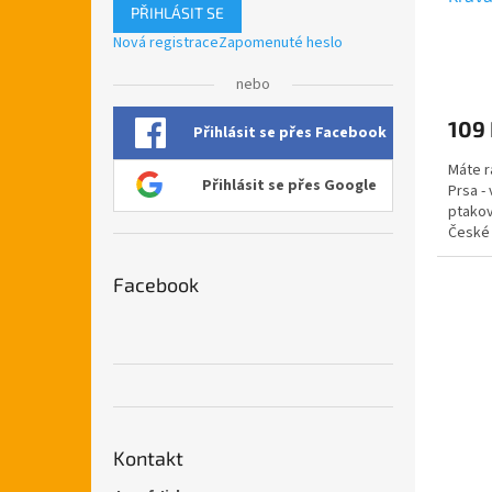
PŘIHLÁSIT SE
Nová registrace
Zapomenuté heslo
Průmě
nebo
hodno
produ
109
je
Přihlásit se přes Facebook
5,0
Máte r
z
Přihlásit se přes Google
Prsa -
5
ptakov
hvězdi
České 
nápis
Facebook
Kontakt