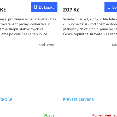
Do košíku
Do
 Kč
207 Kč
mysl pro humor a hledáte - Kravata -
Sranda musí být, a pokud hledáte 
ravata je to jediný - vyberte si v
- 50 - vyberte si v rodinném e-sho
ém e-shopu ptakoviny-cb.cz.
ptakoviny-cb.cz. Doručujeme po c
jeme po celé České republice.
České republice. Kravata 50 s kap
 40 s...
které lze dát...
Kód:
166833
Kó
ta bílá
Kravata červená
Skladem
Momentálně ne