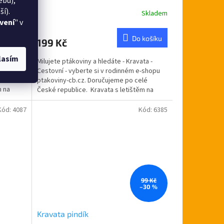
ebu),
í).
Skladem
Skladem
vení
" v
 košíku
Do košíku
199 Kč
lasím
ata -
Milujete ptákoviny a hledáte - Kravata -
shopu
Cestovní - vyberte si v rodinném e-shopu
elé
ptakoviny-cb.cz. Doručujeme po celé
m na
České republice. Kravata s letištěm na
klasické...
Kód:
4087
Kód:
6385
99 Kč
–30 %
Kravata pindík