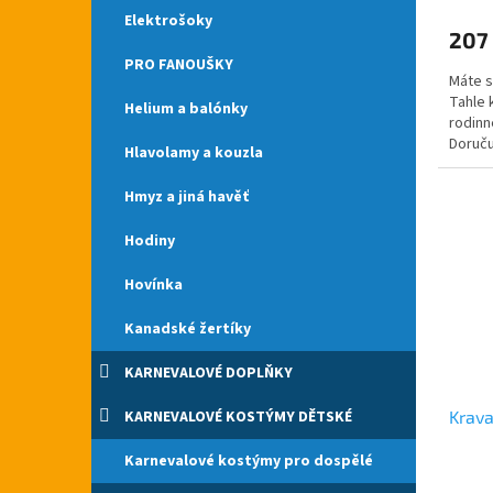
Elektrošoky
207
PRO FANOUŠKY
Máte s
Tahle k
Helium a balónky
rodinn
Doruču
Hlavolamy a kouzla
Kravata
Hmyz a jiná havěť
Hodiny
Hovínka
Kanadské žertíky
KARNEVALOVÉ DOPLŇKY
KARNEVALOVÉ KOSTÝMY DĚTSKÉ
Krava
Karnevalové kostýmy pro dospělé