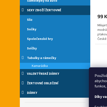
Samolepky na auto
SEXY ZBOŽÍ ŽERTOVNÉ
99 
Sliz
Miluje
Sošky
modrá 
ptakov
Společenské hry
České 
klauna
Svíčky
Tabulky a rámečky
Kamarádka
VALENTÝNSKÉ DÁRKY
Používá
abychom
ŽERTOVNÉ OBLEČENÍ
funkce,
DÁRKY
Díky v
Krava