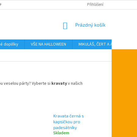
KTY
Přihlášení
NÁKUPNÍ
Prázdný košík
KOŠÍK
vé doplňky
VŠE NA HALLOWEEN
MIKULÁŠ, ČERT A ANDĚL
T
ou veselou párty?
Vyberte si
kravaty
v našich
Kravata černá s
kapsičkou pro
padesátníky
Skladem