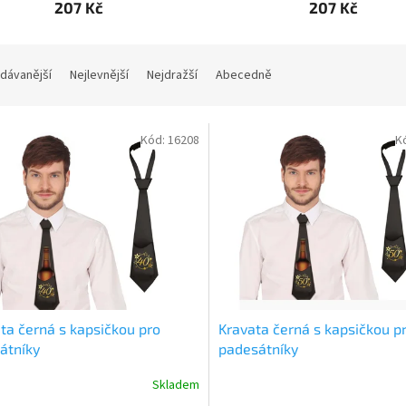
207 Kč
207 Kč
dávanější
Nejlevnější
Nejdražší
Abecedně
Kód:
16208
K
ta černá s kapsičkou pro
Kravata černá s kapsičkou p
cátníky
padesátníky
Skladem