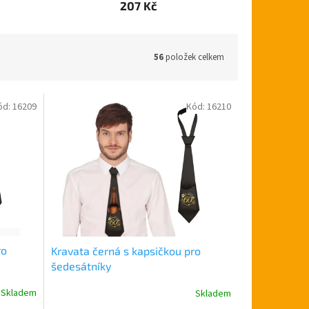
207 Kč
56
položek celkem
ód:
16209
Kód:
16210
ro
Kravata černá s kapsičkou pro
šedesátníky
Skladem
Skladem