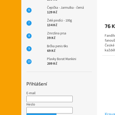
Čepička - Jarmulka - černá
Průmě
129 Kč
hodno
Želé pindíci - 100g
produ
134 Kč
76 K
je
5,0
Zmrzlina prsa
Fandít
z
39 Kč
fanouš
5
České 
hvězdi
Brčka penis 6ks
každéh
69 Kč
z polye
Plavky Borat Mankini
209 Kč
Přihlášení
E-mail
Heslo
Krava