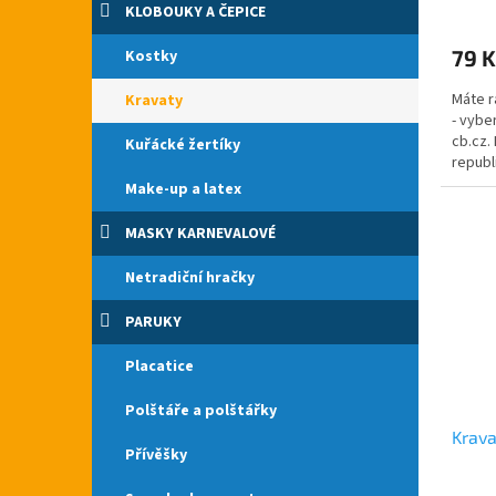
KLOBOUKY A ČEPICE
79 K
Kostky
Máte r
Kravaty
- vybe
cb.cz.
Kuřácké žertíky
republ
ke kos
Make-up a latex
MASKY KARNEVALOVÉ
Netradiční hračky
PARUKY
Placatice
Polštáře a polštářky
Krav
Přívěšky