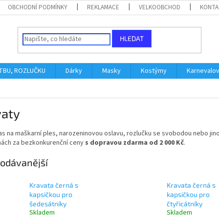
OBCHODNÍ PODMÍNKY
REKLAMACE
VELKOOBCHOD
KONTA
HLEDAT
ATBU, ROZLUČKU
Dárky
Masky
Kostýmy
Karnevalo
vaty
as na maškarní ples, narozeninovou oslavu, rozlučku se svobodou nebo jin
nách za bezkonkurenční ceny
s dopravou zdarma od 2 000 Kč
.
odávanější
Kravata černá s
Kravata černá s
kapsičkou pro
kapsičkou pro
šedesátníky
čtyřicátníky
Skladem
Skladem