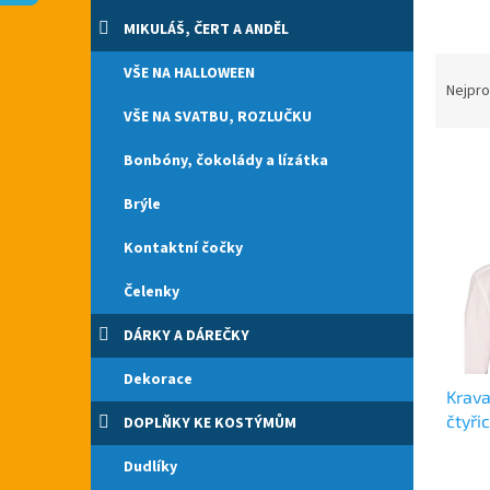
n
e
MIKULÁŠ, ČERT A ANDĚL
l
Ř
VŠE NA HALLOWEEN
a
Nejpro
z
VŠE NA SVATBU, ROZLUČKU
e
V
n
Bonbóny, čokolády a lízátka
ý
í
Brýle
p
p
i
r
Kontaktní čočky
s
o
p
d
Čelenky
r
u
o
k
DÁRKY A DÁREČKY
d
t
u
ů
Dekorace
Krava
k
čtyři
t
DOPLŇKY KE KOSTÝMŮM
ů
Dudlíky