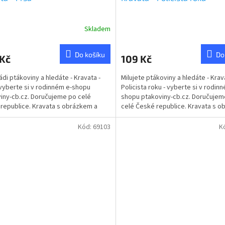
Skladem
rné
cení
ktu
Do košíku
Do
 Kč
109 Kč
ádi ptákoviny a hledáte - Kravata -
Milujete ptákoviny a hledáte - Krav
 vyberte si v rodinném e-shopu
Policista roku - vyberte si v rodin
iny-cb.cz. Doručujeme po celé
shopu ptakoviny-cb.cz. Doručujem
ček.
republice. Kravata s obrázkem a
celé České republice. Kravata s 
em.
a nápisem.
Kód:
69103
K