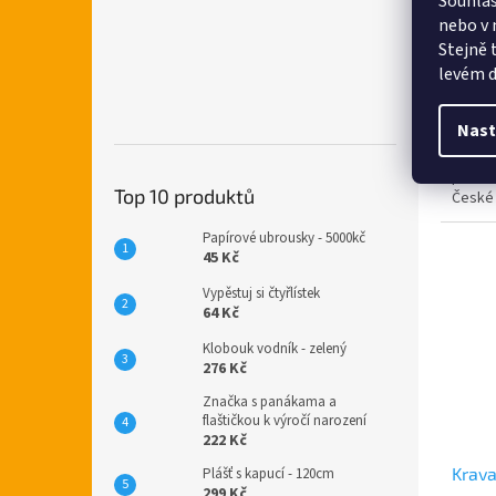
Souhlas
nebo v 
Stejně 
levém d
249
Nast
Miluje
XXL - 
ptakov
Top 10 produktů
České 
nápis
Papírové ubrousky - 5000kč
45 Kč
Vypěstuj si čtyřlístek
64 Kč
Klobouk vodník - zelený
276 Kč
Značka s panákama a
flaštičkou k výročí narození
222 Kč
Krava
Plášť s kapucí - 120cm
299 Kč