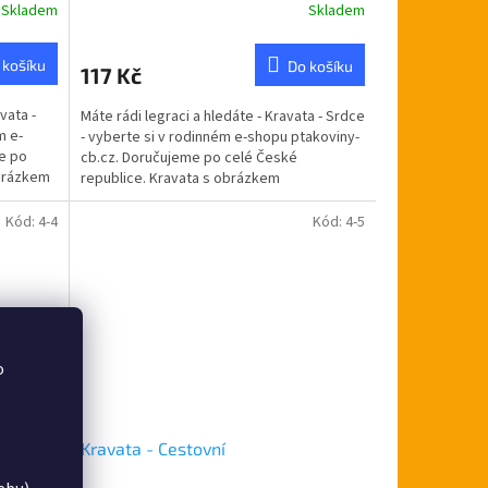
Skladem
Skladem
 košíku
Do košíku
117 Kč
vata -
Máte rádi legraci a hledáte - Kravata - Srdce
m e-
- vyberte si v rodinném e-shopu ptakoviny-
e po
cb.cz. Doručujeme po celé České
obrázkem
republice. Kravata s obrázkem
Kód:
4-4
Kód:
4-5
o
Kravata - Cestovní