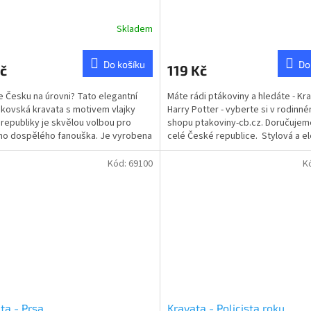
Skladem
rné
cení
ktu
Do košíku
Do
č
119 Kč
e Česku na úrovni? Tato elegantní
Máte rádi ptákoviny a hledáte - Kr
kovská kravata s motivem vlajky
Harry Potter - vyberte si v rodinné
republiky je skvělou volbou pro
shopu ptakoviny-cb.cz. Doručujem
ček.
o dospělého fanouška. Je vyrobena
celé České republice. Stylová a e
steru s...
kravata...
Kód:
69100
K
ta - Prsa
Kravata - Policista roku