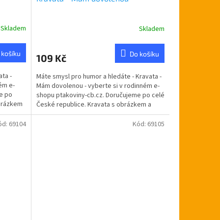
Skladem
Skladem
 košíku
Do košíku
109 Kč
ata -
Máte smysl pro humor a hledáte - Kravata -
ném e-
Mám dovolenou - vyberte si v rodinném e-
e po
shopu ptakoviny-cb.cz. Doručujeme po celé
obrázkem
České republice. Kravata s obrázkem a
nápisem.
ód:
69104
Kód:
69105