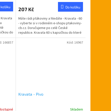
 košíku
Do košíku
207 Kč
- Kravata
Máte rádi ptákoviny a hledáte - Kravata - 60
pu
- vyberte si v rodinném e-shopu ptakoviny-
elé
cb.cz. Doručujeme po celé České
sičkou do
republice. Kravata 60 s kapsičkou do které
lze dát...
d:
166857
Kód:
16967
Kravata - Pivo
dostupné
Skladem