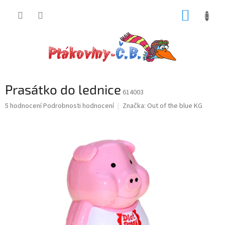
Přejít
NÁKUP
na
obsah
KOŠÍK
Prasátko do lednice
614003
Průměrné
5 hodnocení
Podrobnosti hodnocení
Značka:
Out of the blue KG
hodnocení
produktu
je
5,0
z
5
hvězdiček.