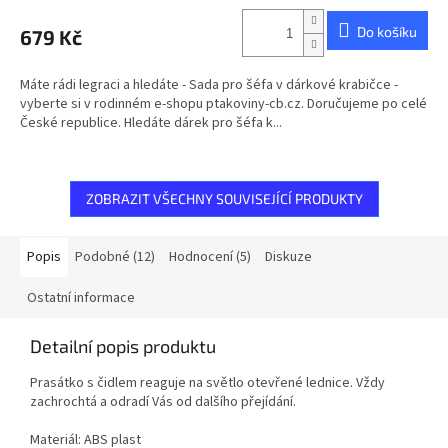
Do košíku
679 Kč
Máte rádi legraci a hledáte - Sada pro šéfa v dárkové krabičce -
vyberte si v rodinném e-shopu ptakoviny-cb.cz. Doručujeme po celé
České republice. Hledáte dárek pro šéfa k...
ZOBRAZIT VŠECHNY SOUVISEJÍCÍ PRODUKTY
Popis
Podobné (12)
Hodnocení (5)
Diskuze
Ostatní informace
Detailní popis produktu
Prasátko s čidlem reaguje na světlo otevřené lednice. Vždy
zachrochtá a odradí Vás od dalšího přejídání.
Materiál: ABS plast