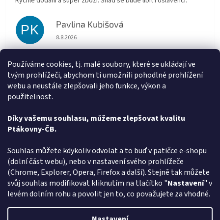
Rychlé dodání a super zboží. Snad se bude líbit i oslavenci.
Pavlina Kubišová
PK
Hodnocení obchodu je 5 z 5 hvězdiček.
8.8.2026
Doporučuji, super komunikace a rychlé dodání.
Používáme cookies, tj. malé soubory, které se ukládají ve
tvým prohlížeči, abychom ti umožnili pohodlné prohlížení
Marta Sládková
MS
webu a neustále zlepšovali jeho funkce, výkon a
Hodnocení obchodu je 5 z 5 hvězdiček.
6.8.2026
použitelnost.
Rychlé doručení
Díky vašemu souhlasu, můžeme zlepšovat kvalitu
Ptákovny-ČB.
Zobrazit další hodnocení
Z
Souhlas můžete kdykoliv odvolat a to buď v patičce e-shopu
á
(dolní část webu), nebo v nastavení svého prohlížeče
Způsob ověřování recenzí
p
(Chrome, Explorer, Opera, Firefox a další). Stejně tak můžete
a
svůj souhlas modifikovat kliknutím na tlačítko "
Nastavení
" v
t
levém dolním rohu a povolit jen to, co považujete za vhodné.
í
Vytvořil Shoptet
Nastavení