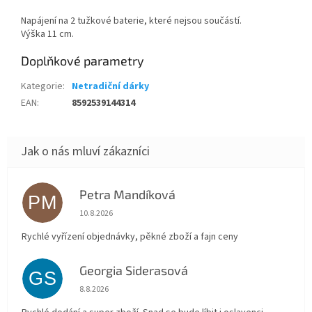
Napájení na 2 tužkové baterie, které nejsou součástí.
Výška 11 cm.
Doplňkové parametry
Kategorie
:
Netradiční dárky
EAN
:
8592539144314
Petra Mandíková
PM
Hodnocení obchodu je 5 z 5 hvězdiček.
10.8.2026
Rychlé vyřízení objednávky, pěkné zboží a fajn ceny
Georgia Siderasová
GS
Hodnocení obchodu je 5 z 5 hvězdiček.
8.8.2026