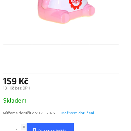
159 Kč
131 Kč bez DPH
Měrná
Skladem
cena:
Můžeme doručit do:
12.8.2026
Možnosti doručení
Přidat do košíku