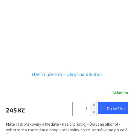
Hasící přístroj - Úkryt na alkohol
Skladem
Průměrné
hodnocení
produktu
Do košíku
245 Kč
je
5,0
z
Máte rádi ptákoviny a hledáte - Hasící přístroj - Úkryt na alkohol -
5
vyberte si v rodinném e-shopu ptakoviny-cb.cz. Doručujeme po celé
hvězdiček.