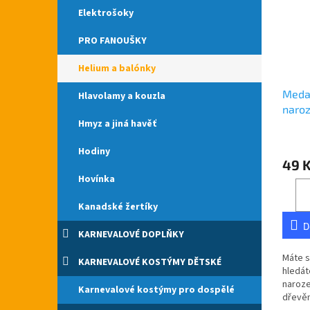
Elektrošoky
PRO FANOUŠKY
Helium a balónky
Medai
Hlavolamy a kouzla
naro
Hmyz a jiná havěť
Průmě
Hodiny
hodno
49 
produ
je
Hovínka
5,0
z
Kanadské žertíky
5
D
hvězdi
KARNEVALOVÉ DOPLŇKY
Máte s
KARNEVALOVÉ KOSTÝMY DĚTSKÉ
hledát
naroze
Karnevalové kostýmy pro dospělé
dřevěn