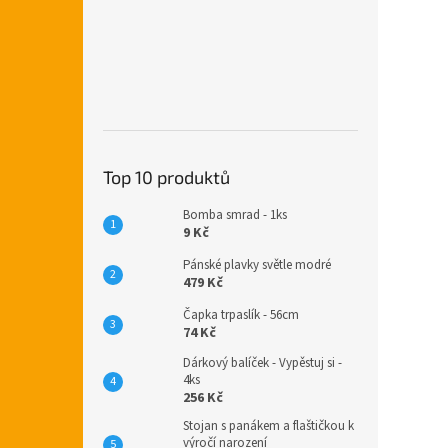
Top 10 produktů
Bomba smrad - 1ks
9 Kč
Pánské plavky světle modré
479 Kč
Čapka trpaslík - 56cm
74 Kč
Dárkový balíček - Vypěstuj si -
4ks
256 Kč
Stojan s panákem a flaštičkou k
výročí narození