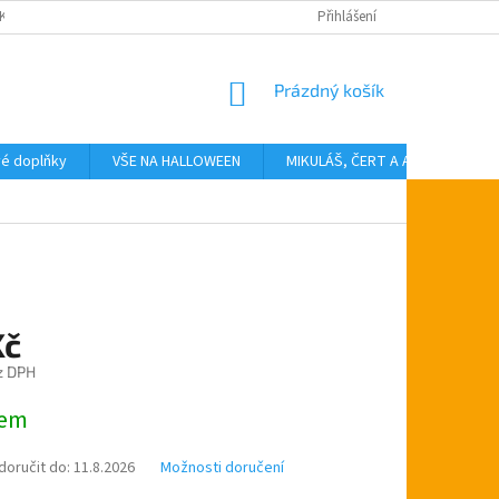
KTY
Přihlášení
NÁKUPNÍ
Prázdný košík
KOŠÍK
vé doplňky
VŠE NA HALLOWEEN
MIKULÁŠ, ČERT A ANDĚL
T
Kč
z DPH
dem
oručit do:
11.8.2026
Možnosti doručení