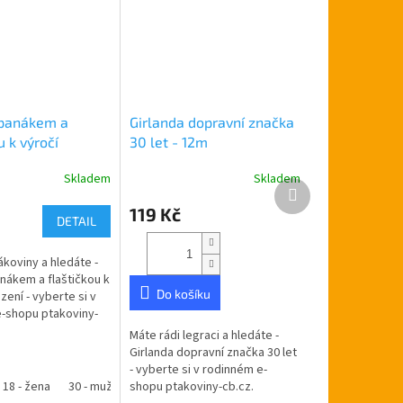
 panákem a
Girlanda dopravní značka
u k výročí
30 let - 12m
Skladem
Skladem
Další
produkt
119 Kč
DETAIL
ákoviny a hledáte -
anákem a flaštičkou k
Do košíku
zení - vyberte si v
-shopu ptakoviny-
učujeme po celé
Máte rádi legraci a hledáte -
lice. Průměr...
Girlanda dopravní značka 30 let
- vyberte si v rodinném e-
18 - žena
40 - muž
30 - muž
40 - žena
shopu ptakoviny-cb.cz.
30 - žena
45
50 - muž
40 - muž
50 - žena
40 - žena
55
60- muž
45
50 - muž
60 