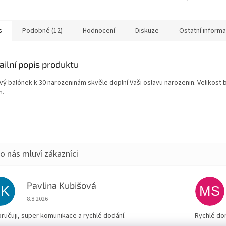
ém e-shopu ptakoviny-
 Doručujeme po celé
republice. Medaile...
s
Podobné (12)
Hodnocení
Diskuze
Ostatní inform
ailní popis produktu
vý balónek k 30 narozeninám skvěle doplní Vaši oslavu narozenin. Velikost 
m.
Pavlina Kubišová
PK
MS
Hodnocení obchodu je 5 z 5 hvězdiček.
8.8.2026
ručuji, super komunikace a rychlé dodání.
Rychlé do