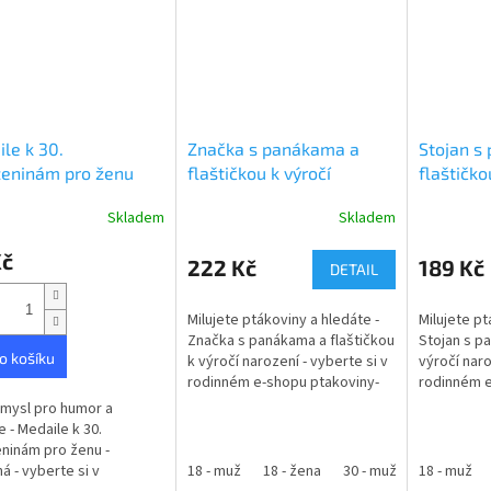
le k 30.
Značka s panákama a
Stojan s
zeninám pro ženu
flaštičkou k výročí
flaštičko
narození
narození
Skladem
Skladem
rné
Průměrné
Průměrné
cení
hodnocení
hodnocení
Kč
ktu
produktu
produktu
222 Kč
189 Kč
DETAIL
je
je
5,0
4,9
Milujete ptákoviny a hledáte -
Milujete pt
z
z
Značka s panákama a flaštičkou
Stojan s p
5
5
o košíku
k výročí narození - vyberte si v
výročí naro
ček.
hvězdiček.
hvězdiček.
rodinném e-shopu ptakoviny-
rodinném e
cb.cz. Doručujeme po celé
cb.cz. Dor
mysl pro humor a
České republice. Průměr...
České repub
e - Medaile k 30.
ninám pro ženu -
á - vyberte si v
18 - muž
18 - žena
30 - muž
18 - muž
30 - žena