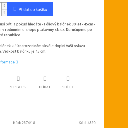
Přidat do košíku
sí být, a pokud hledáte - Fóliový balónek 30 let - 45cm -
si v rodinném e-shopu ptakoviny-cb.cz. Doručujeme po
é republice.
alónek k 30 narozeninám skvěle doplní Vaši oslavu
. Velikost balónku je 45 cm.
informace
ZEPTAT SE
HLÍDAT
SDÍLET
Kód:
2874/18
Kód:
4580