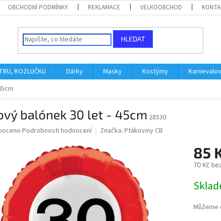
OBCHODNÍ PODMÍNKY
REKLAMACE
VELKOOBCHOD
KONTA
HLEDAT
ATBU, ROZLUČKU
Dárky
Masky
Kostýmy
Karnevalo
 45cm
ový balónek 30 let - 45cm
28530
né
noceno
Podrobnosti hodnocení
Značka:
Ptákoviny CB
ní
85 
u
70 Kč be
Měrná
Skla
cena:
ek.
Můžeme d