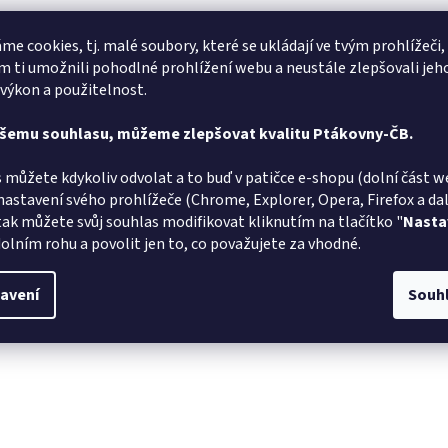
Alena Trchova
AT
JZ
me cookies, tj. malé soubory, které se ukládají ve tvým prohlížeči,
Hodnocení obchodu je 5 z 5 hvězdiček.
5.8.2026
 ti umožnili pohodlné prohlížení webu a neustále zlepšovali jeh
 výkon a použitelnost.
v pořádku
Rychlé do
ašemu souhlasu, můžeme zlepšovat kvalitu Ptákovny-ČB.
 můžete kdykoliv odvolat a to buď v patičce e-shopu (dolní část w
nastavení svého prohlížeče (Chrome, Explorer, Opera, Firefox a dalš
tak můžete svůj souhlas modifikovat kliknutím na tlačítko "
Nasta
olním rohu a povolit jen to, co považujete za vhodné.
avení
Souh