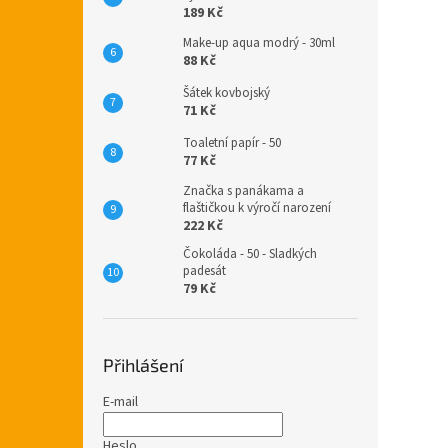
189 Kč
Make-up aqua modrý - 30ml
88 Kč
Šátek kovbojský
71 Kč
Toaletní papír - 50
77 Kč
Značka s panákama a
flaštičkou k výročí narození
222 Kč
Čokoláda - 50 - Sladkých
padesát
79 Kč
Přihlášení
E-mail
Heslo