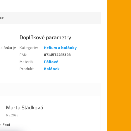
Doručujeme po celé České
republice. Krásná výzdoba...
ace
Doplňkové parametry
balónku je
Kategorie
:
Helium a balónky
EAN
:
8714572285308
Materiál
:
Fóliové
Produkt
:
Balónek
Marta Sládková
Hodnocení obchodu je 5 z 5 hvězdiček.
6.8.2026
ručení