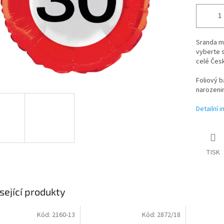
Sranda mu
vyberte 
celé Česk
Foliový b
narozenin
Detailní 
TISK
sející produkty
Kód:
2160-13
Kód:
2872/18