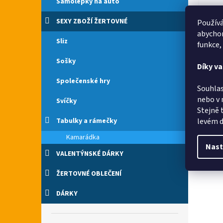
Samolepky na auto
SEXY ZBOŽÍ ŽERTOVNÉ
Používá
abychom
Sliz
funkce,
Vše 
Sošky
Díky v
Společenské hry
Souhlas
nebo v 
Svíčky
Stejně 
levém d
Tabulky a rámečky
Kamarádka
Nast
VALENTÝNSKÉ DÁRKY
ŽERTOVNÉ OBLEČENÍ
DÁRKY