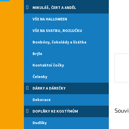
n
e
MIKULÁŠ, ČERT A ANDĚL
l
VŠE NA HALLOWEEN
VŠE NA SVATBU, ROZLUČKU
Bonbóny, čokolády a lízátka
Brýle
Kontaktní čočky
Čelenky
DÁRKY A DÁREČKY
Dekorace
Souvi
DOPLŇKY KE KOSTÝMŮM
Dudlíky