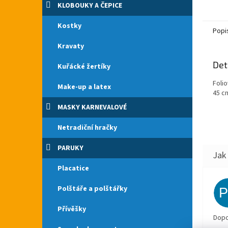
rodinn
KLOBOUKY A ČEPICE
cb.cz.
České 
Kostky
Popi
Kravaty
Det
Kuřácké žertíky
Folio
Make-up a latex
45 c
MASKY KARNEVALOVÉ
Netradiční hračky
PARUKY
Placatice
Polštáře a polštářky
Přívěšky
Dopo