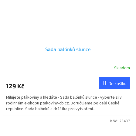
Sada balónků slunce
Skladem
Do košíku
129 Kč
Milujete ptákoviny a hledáte - Sada balónků slunce - vyberte si v
rodinném e-shopu ptakoviny-cb.cz. Doručujeme po celé České
republice. Sada balónků a držátka pro vytvoření...
Kód:
23437