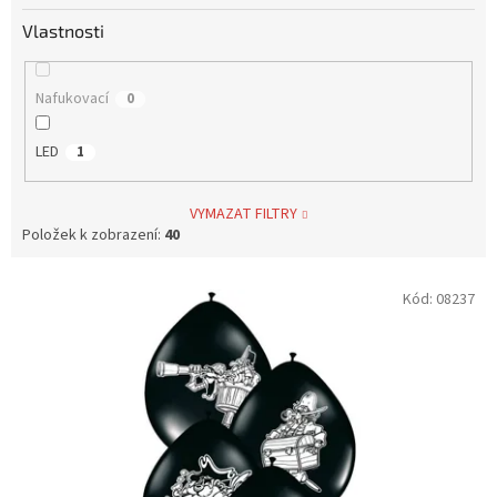
Vlastnosti
Nafukovací
0
LED
1
VYMAZAT FILTRY
Položek k zobrazení:
40
V
Kód:
08237
ý
p
i
s
p
r
o
d