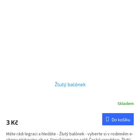
Žlutý balónek
Skladem
Do košíku
3 Kč
Máte rádi legraci a hledáte - Žlutý balónek - vyberte si v rodinném e-
shopu ptakoviny-cb.cz. Doručujeme po celé České republice. Žlutý