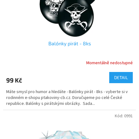
u
k
t
ů
Balónky pirát - 8ks
Momentálně nedostupné
DETAIL
99 Kč
Máte smysl pro humor a hledáte - Balónky pirát - 8ks - vyberte si v
rodinném e-shopu ptakoviny-cb.cz. Doručujeme po celé České
republice. Balónky s pirátskými obrázky. Sada...
Kód:
0991