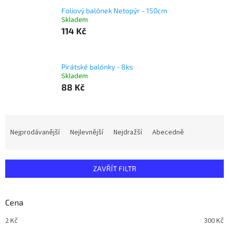
Foliový balónek Netopýr - 150cm
Skladem
114 Kč
Pirátské balónky - 8ks
Skladem
88 Kč
Ř
a
Nejprodávanější
Nejlevnější
Nejdražší
Abecedně
z
e
n
ZAVŘÍT FILTR
í
p
r
Cena
o
d
2
Kč
300
Kč