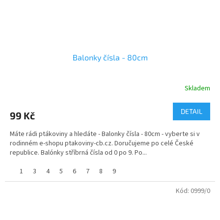
Balonky čísla - 80cm
Skladem
DETAIL
99 Kč
Máte rádi ptákoviny a hledáte - Balonky čísla - 80cm - vyberte si v
rodinném e-shopu ptakoviny-cb.cz. Doručujeme po celé České
republice. Balónky stříbrná čísla od 0 po 9. Po...
1
3
4
5
6
7
8
9
Kód:
0999/0