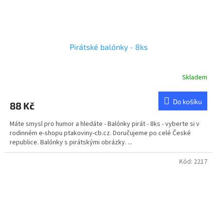
Pirátské balónky - 8ks
Skladem
Do košíku
88 Kč
Máte smysl pro humor a hledáte - Balónky pirát - 8ks - vyberte si v
rodinném e-shopu ptakoviny-cb.cz. Doručujeme po celé České
republice. Balónky s pirátskými obrázky. ...
Kód:
2217