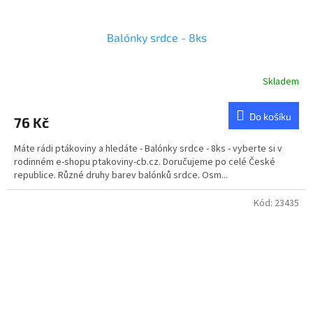
Balónky srdce - 8ks
Skladem
Průměrné
hodnocení
produktu
Do košíku
76 Kč
je
5,0
Máte rádi ptákoviny a hledáte - Balónky srdce - 8ks - vyberte si v
z
rodinném e-shopu ptakoviny-cb.cz. Doručujeme po celé České
5
republice. Různé druhy barev balónků srdce. Osm...
hvězdiček.
Kód:
23435