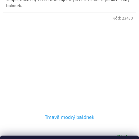
balónek.
Kód:
23439
Tmavě modrý balónek
Skladem