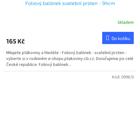
Foliový balónek svatební prsten - 94cm
Skladem
Do košíku
165 Kč
Milujete ptákoviny a hledáte - Foliový balónek - svatební prsten -
vyberte si v rodinném e-shopu ptakoviny-cb.cz. Doručujeme po celé
České republice. Foliový balónek...
Kód:
0998/0