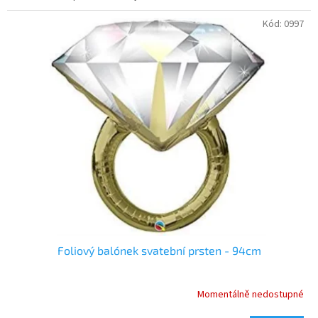
Kód:
0997
Foliový balónek svatební prsten - 94cm
Momentálně nedostupné
Průměrné
hodnocení