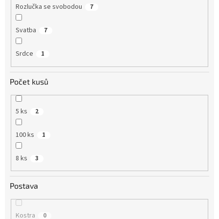
Rozlučka se svobodou
7
Svatba
7
Srdce
1
Počet kusů
5 ks
2
100 ks
1
8 ks
3
Postava
Kostra
0