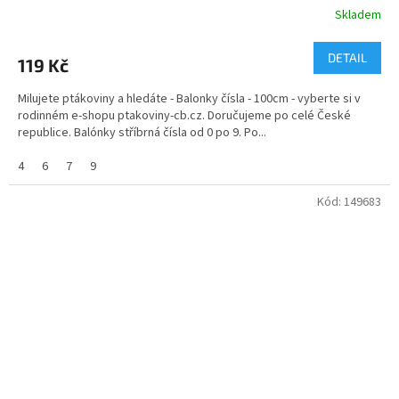
Skladem
DETAIL
119 Kč
Milujete ptákoviny a hledáte - Balonky čísla - 100cm - vyberte si v
rodinném e-shopu ptakoviny-cb.cz. Doručujeme po celé České
republice. Balónky stříbrná čísla od 0 po 9. Po...
4
6
7
9
Kód:
149683