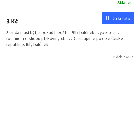
Skladem
Do košíku
3 Kč
Sranda musí být, a pokud hledáte - Bílý balónek - vyberte si v
rodinném e-shopu ptakoviny-cb.cz. Doručujeme po celé České
republice. Bílý balónek.
Kód:
23434