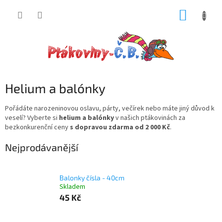
Přejít
NÁKUP
na
obsah
KOŠÍK
Helium a balónky
Pořádáte narozeninovou oslavu, párty, večírek nebo máte jiný důvod k
veselí?
Vyberte si
helium a balónky
v našich ptákovinách za
bezkonkurenční ceny
s dopravou zdarma od 2 000 Kč
.
Nejprodávanější
Balonky čísla - 40cm
Skladem
45 Kč