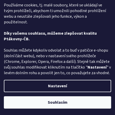
Používáme cookies, tj. malé soubory, které se ukládají ve
tvým prohlížeči, abychom ti umožnili pohodlné prohlížení
Do košíku
3 Kč
webu a neustále zlepšovali jeho funkce, výkon a
použitelnost.
Milujete ptákoviny a hledáte - Tmavě modrý balónek - vyberte si v
rodinném e-shopu ptakoviny-cb.cz. Doručujeme po celé České
republice. Tmavě modrý balónek.
Díky vašemu souhlasu, můžeme zlepšovat kvalitu
Ptákovny-ČB.
Kód:
23440
Souhlas můžete kdykoliv odvolat a to buď v patičce e-shopu
(dolní část webu), nebo v nastavení svého prohlížeče
(Chrome, Explorer, Opera, Firefox a další). Stejně tak můžete
svůj souhlas modifikovat kliknutím na tlačítko "
Nastavení
" v
levém dolním rohu a povolit jen to, co považujete za vhodné.
Nastavení
Souhlasím
Pozor změna otevírací dob: Po-Čt - od 13:00 do 17:00 Pátek Zavřeno