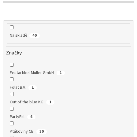
u
k
t
ů
Na skladě
40
Značky
Festartikel-Müller GmbH
1
Folat B.V.
2
Out of the blue KG
1
PartyPal
6
Ptákoviny CB
30