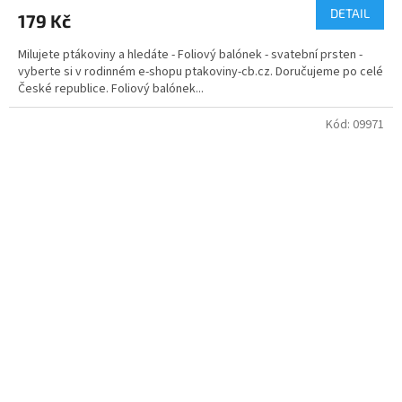
produktu
DETAIL
179 Kč
je
5,0
Milujete ptákoviny a hledáte - Foliový balónek - svatební prsten -
z
vyberte si v rodinném e-shopu ptakoviny-cb.cz. Doručujeme po celé
5
České republice. Foliový balónek...
hvězdiček.
Kód:
09971