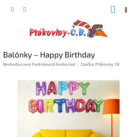
Přejít
NÁKUP
na
obsah
KOŠÍK
Balónky – Happy Birthday
Průměrné
Neohodnoceno
Podrobnosti hodnocení
Značka:
Ptákoviny CB
hodnocení
produktu
je
0,0
z
5
hvězdiček.