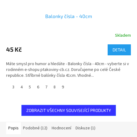
Balonky čísla - 40cm
Skladem
45 Kč
DETAIL
Máte smysl pro humor a hledáte - Balonky čísla - 40cm - vyberte si v
rodinném e-shopu ptakoviny-cb.cz. Doručujeme po celé České
republice. Stříbrné balónky čísla 41cm. Vhodné...
3
4
5
6
7
8
9
ZOBRAZIT VŠECHNY SOUVISEJÍCÍ PRODUKTY
Popis
Podobné (12)
Hodnocení
Diskuze (1)