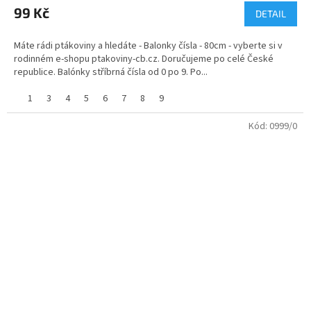
99 Kč
DETAIL
Máte rádi ptákoviny a hledáte - Balonky čísla - 80cm - vyberte si v
rodinném e-shopu ptakoviny-cb.cz. Doručujeme po celé České
republice. Balónky stříbrná čísla od 0 po 9. Po...
1
3
4
5
6
7
8
9
Kód:
0999/0