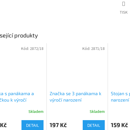
TISK
sející produkty
Kód:
2872/18
Kód:
2871/18
ka s panákama a
Značka se 3 panákama k
Stojan s 
ičkou k výročí
výročí narození
narození
ení
Skladem
Skladem
rné
Průměrné
Průměrné
cení
hodnocení
hodnocení
ktu
produktu
produktu
 Kč
197 Kč
159 Kč
DETAIL
DETAIL
je
je