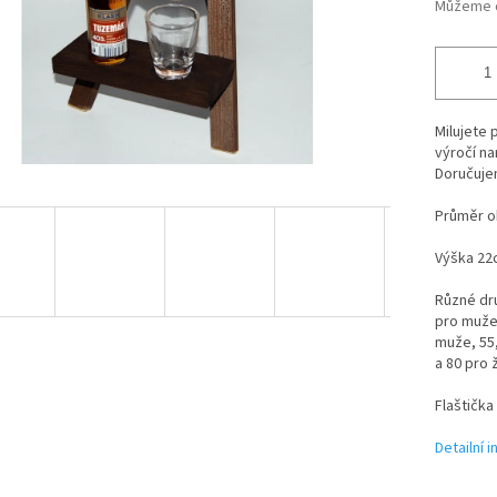
Můžeme d
Milujete 
výročí na
Doručuje
Průměr o
Výška 22
Různé dru
pro muže
muže, 55,
a 80 pro
Flaštička
Detailní 