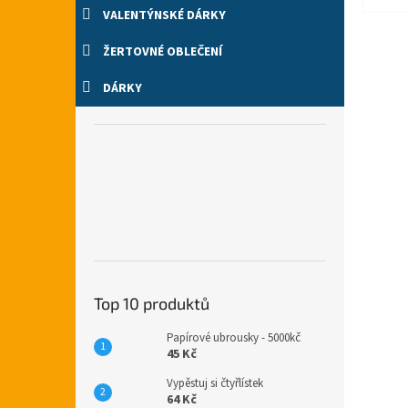
VALENTÝNSKÉ DÁRKY
ŽERTOVNÉ OBLEČENÍ
DÁRKY
Top 10 produktů
Papírové ubrousky - 5000kč
45 Kč
Vypěstuj si čtyřlístek
64 Kč