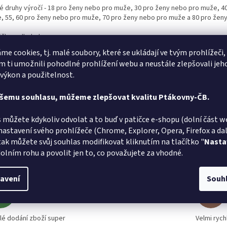
é druhy výročí - 18 pro ženy nebo pro muže, 30 pro ženy nebo pro muže, 4
, 55, 60
pro ženy nebo pro muže, 70 pro ženy nebo pro muže a 80 pro žen
ička s alkoholem - rum.
me cookies, tj. malé soubory, které se ukládají ve tvým prohlížeči,
ná dekorace pro vaše milované.
 ti umožnili pohodlné prohlížení webu a neustále zlepšovali jeh
 výkon a použitelnost.
ašemu souhlasu, můžeme zlepšovat kvalitu Ptákovny-ČB.
 můžete kdykoliv odvolat a to buď v patičce e-shopu (dolní část w
nastavení svého prohlížeče (Chrome, Explorer, Opera, Firefox a dalš
Marta Sládková
MS
AT
tak můžete svůj souhlas modifikovat kliknutím na tlačítko "
Nasta
Hodnocení obchodu je 5 z 5 hvězdiček.
6.8.2026
olním rohu a povolit jen to, co považujete za vhodné.
lé doručení
Vše v poř
avení
Souh
Jiří Zalaba
JZ
L
Hodnocení obchodu je 5 z 5 hvězdiček.
1.8.2026
lé dodání zboží super
Velmi rych