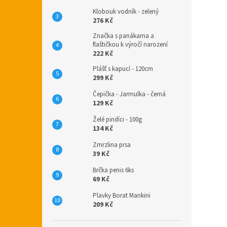
Klobouk vodník - zelený
276 Kč
Značka s panákama a
flaštičkou k výročí narození
222 Kč
Plášť s kapucí - 120cm
299 Kč
Čepička - Jarmulka - černá
129 Kč
Želé pindíci - 100g
134 Kč
Zmrzlina prsa
39 Kč
Brčka penis 6ks
69 Kč
Plavky Borat Mankini
209 Kč