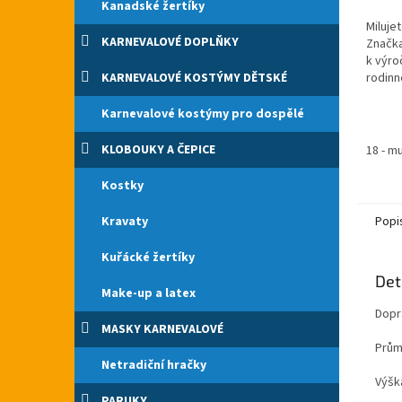
Kanadské žertíky
5,0
Miluje
z
KARNEVALOVÉ DOPLŇKY
Značka
5
k výro
hvězdi
KARNEVALOVÉ KOSTÝMY DĚTSKÉ
rodinn
cb.cz.
České 
Karnevalové kostýmy pro dospělé
KLOBOUKY A ČEPICE
18 - m
Kostky
Kravaty
Popi
Kuřácké žertíky
Det
Make-up a latex
Dopr
MASKY KARNEVALOVÉ
Prům
Netradiční hračky
Výšk
PARUKY