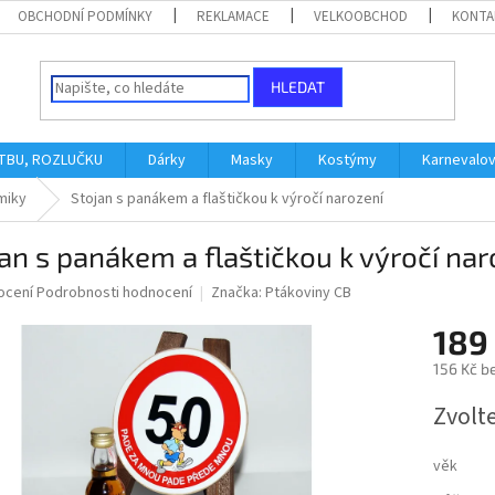
OBCHODNÍ PODMÍNKY
REKLAMACE
VELKOOBCHOD
KONTA
HLEDAT
ATBU, ROZLUČKU
Dárky
Masky
Kostýmy
Karnevalo
miky
Stojan s panákem a flaštičkou k výročí narození
an s panákem a flaštičkou k výročí nar
né
ocení
Podrobnosti hodnocení
Značka:
Ptákoviny CB
ní
189
u
156 Kč b
Měrná
Zvolt
cena:
ek.
věk