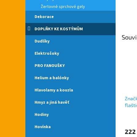
Žertovné sprchové gely
Dekorace
DOPLŇKY KE KOSTÝMŮM
Souvi
Dudlíky
Elektrošoky
PRO FANOUŠKY
Helium a balónky
Hlavolamy a kouzla
Znač
Hmyz a jiná havěť
flašt
naroz
Hodiny
Průmě
hodno
Hovínka
produ
222
je