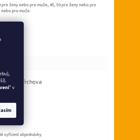
0 pro ženy nebo pro muže, 45, 50 pro ženy nebo pro
y nebo pro muže
.
o
ebu),
í).
Alena Trchova
vení
" v
Hodnocení obchodu je 5 z 5 hvězdiček.
5.8.2026
ádku
lasím
Lída
Hodnocení obchodu je 5 z 5 hvězdiček.
31.7.2026
lé vyřízení objednávky