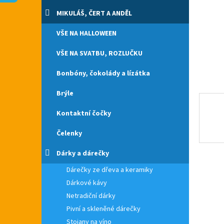
n
e
MIKULÁŠ, ČERT A ANDĚL
l
VŠE NA HALLOWEEN
VŠE NA SVATBU, ROZLUČKU
Bonbóny, čokolády a lízátka
Brýle
Kontaktní čočky
Čelenky
Dárky a dárečky
Dárečky ze dřeva a keramiky
Dárkové kávy
Netradiční dárky
Pivní a skleněné dárečky
Stojany na víno