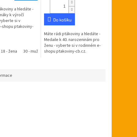
4,7
ákoviny a hledáte -
z
náky k výročí
5
Do košíku
vyberte si v
hvězdiček.
-shopu ptakoviny-
učujeme po celé
Máte rádi ptákoviny a hledáte -
blice. Průměr
Medaile k 40. narozeninám pro
m....
ženu - vyberte si v rodinném e-
 muž
18 - žena
40 - muž
50 - žena
30 - muž
40 - žena
55
shopu ptakoviny-cb.cz.
30 - žena
60- muž
45
50 - muž
60 -žena
40 - muž
50 - žena
70 - muž
40 - žena
55
70 - žena
60- muž
45
50 - muž
60 
80 
Doručujeme po celé České
republice. Medaile...
formace