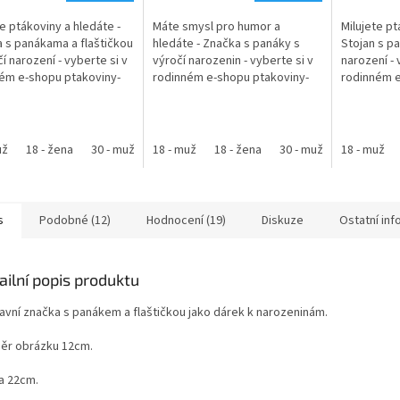
5,0
4,9
te ptákoviny a hledáte -
Máte smysl pro humor a
Milujete pt
z
z
 s panákama a flaštičkou
hledáte - Značka s panáky s
Stojan s pa
5
5
čí narození - vyberte si v
výročí narozenin - vyberte si v
narození - 
ček.
hvězdiček.
hvězdiček.
ém e-shopu ptakoviny-
rodinném e-shopu ptakoviny-
rodinném e
 Doručujeme po celé
cb.cz. Doručujeme po celé
cb.cz. Dor
republice. Průměr...
České republice. Dopravní
České repu
značka se 3...
obrázku 12c
už
18 - žena
30 - muž
18 - muž
30 - žena
18 - žena
40 - muž
30 - muž
40 - žena
18 - muž
30 - žena
45
50 -
s
Podobné (12)
Hodnocení (19)
Diskuze
Ostatní in
ailní popis produktu
avní značka s panákem a flaštičkou jako dárek k narozeninám.
ěr obrázku 12cm.
a 22cm.