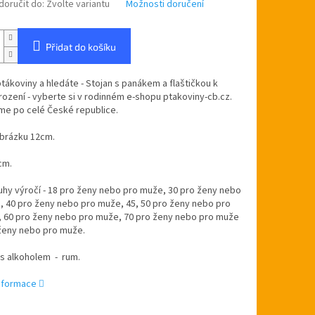
oručit do:
Zvolte variantu
Možnosti doručení
Přidat do košíku
ptákoviny a hledáte - Stojan s panákem a flaštičkou k
rození - vyberte si v rodinném e-shopu ptakoviny-cb.cz.
me po celé České republice.
brázku 12cm.
cm.
hy výročí - 18 pro ženy nebo pro muže, 30 pro ženy nebo
, 40 pro ženy nebo pro muže, 45, 50 pro ženy nebo pro
 60
pro ženy nebo pro muže, 70 pro ženy nebo pro muže
 ženy nebo pro muže
.
 s alkoholem - rum.
informace