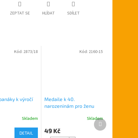
ZEPTAT SE
HLÍDAT
SDÍLET
Kód:
2873/18
Kód:
2160-15
panáky k výročí
Medaile k 40.
narozeninám pro ženu
Skladem
Skladem
Průměrné
Další
hodnocení
produkt
49 Kč
produktu
DETAIL
je