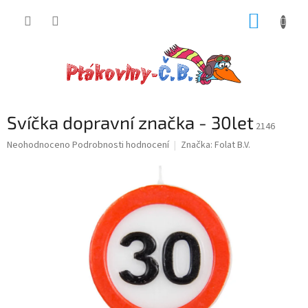
Přejít
NÁKUP
na
obsah
KOŠÍK
Svíčka dopravní značka - 30let
2146
Průměrné
Neohodnoceno
Podrobnosti hodnocení
Značka:
Folat B.V.
hodnocení
produktu
je
0,0
z
5
hvězdiček.