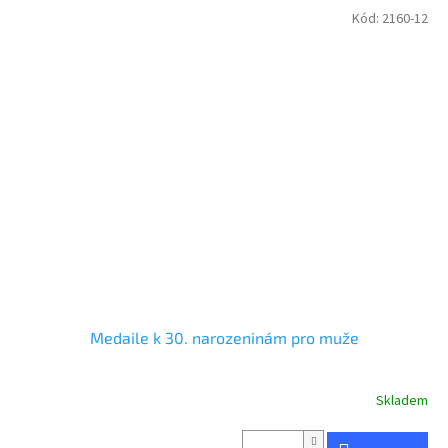
Kód:
2160-12
Medaile k 30. narozeninám pro muže
Skladem
Průměrné
hodnocení
produktu