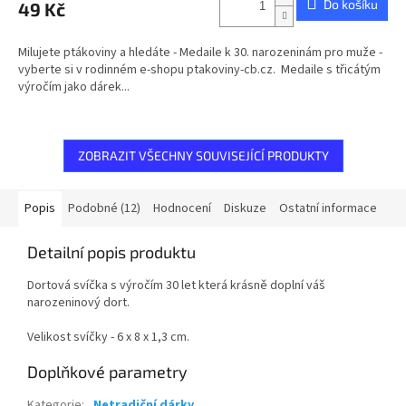
Do košíku
49 Kč
je
5,0
z
Milujete ptákoviny a hledáte - Medaile k 30. narozeninám pro muže -
5
vyberte si v rodinném e-shopu ptakoviny-cb.cz. Medaile s třicátým
hvězdiček.
výročím jako dárek...
ZOBRAZIT VŠECHNY SOUVISEJÍCÍ PRODUKTY
Popis
Podobné (12)
Hodnocení
Diskuze
Ostatní informace
Detailní popis produktu
Dortová svíčka s výročím 30 let která krásně doplní váš
narozeninový dort.
Velikost svíčky - 6 x 8 x 1,3 cm.
Doplňkové parametry
Kategorie
:
Netradiční dárky