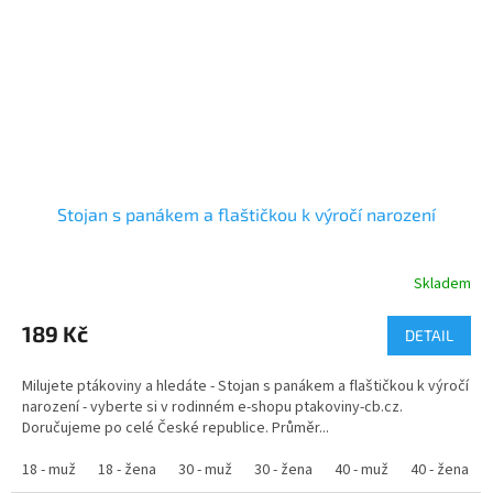
Stojan s panákem a flaštičkou k výročí narození
Skladem
Průměrné
hodnocení
produktu
189 Kč
DETAIL
je
4,9
Milujete ptákoviny a hledáte - Stojan s panákem a flaštičkou k výročí
z
narození - vyberte si v rodinném e-shopu ptakoviny-cb.cz.
5
Doručujeme po celé České republice. Průměr...
hvězdiček.
18 - muž
18 - žena
30 - muž
30 - žena
40 - muž
40 - žena