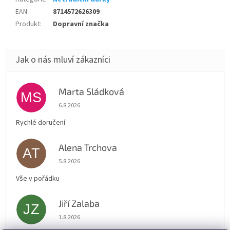
EAN
:
8714572626309
Produkt
:
Dopravní značka
Marta Sládková
MS
Hodnocení obchodu je 5 z 5 hvězdiček.
6.8.2026
Rychlé doručení
Alena Trchova
AT
Hodnocení obchodu je 5 z 5 hvězdiček.
5.8.2026
Vše v pořádku
Jiří Zalaba
JZ
Hodnocení obchodu je 5 z 5 hvězdiček.
1.8.2026