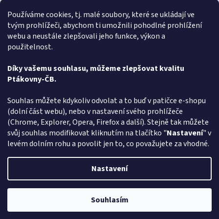
Rychlé dodání zboží super
Používáme cookies, tj. malé soubory, které se ukládají ve
tvým prohlížeči, abychom ti umožnili pohodlné prohlížení
Lída
L
webu a neustále zlepšovali jeho funkce, výkon a
Hodnocení obchodu je 5 z 5 hvězdiček.
31.7.2026
použitelnost.
Velmi rychlé vyřízení objednávky
Díky vašemu souhlasu, můžeme zlepšovat kvalitu
Ptákovny-ČB.
Zobrazit další hodnocení
Z
Souhlas můžete kdykoliv odvolat a to buď v patičce e-shopu
á
(dolní část webu), nebo v nastavení svého prohlížeče
Způsob ověřování recenzí
p
(Chrome, Explorer, Opera, Firefox a další). Stejně tak můžete
a
svůj souhlas modifikovat kliknutím na tlačítko "
Nastavení
" v
t
levém dolním rohu a povolit jen to, co považujete za vhodné.
í
Vytvořil Shoptet
Nastavení
Copyright 2026
Ptákoviny-CB
. Všechna práva vyhrazena.
Upravit
Souhlasím
nastavení cookies
Pozor změna otevírací dob: Po-Čt - od 13:00 do 17:00 Pátek Zavřeno