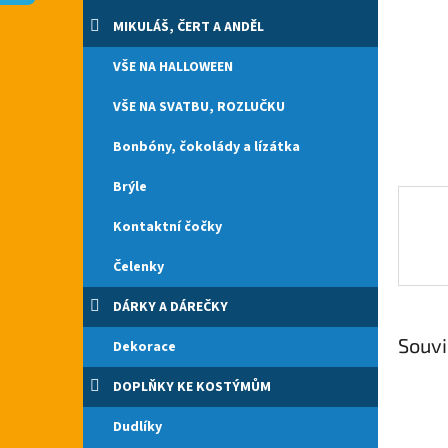
n
e
MIKULÁŠ, ČERT A ANDĚL
l
VŠE NA HALLOWEEN
VŠE NA SVATBU, ROZLUČKU
Bonbóny, čokolády a lízátka
Brýle
Kontaktní čočky
Čelenky
DÁRKY A DÁREČKY
Souvi
Dekorace
DOPLŇKY KE KOSTÝMŮM
Dudlíky