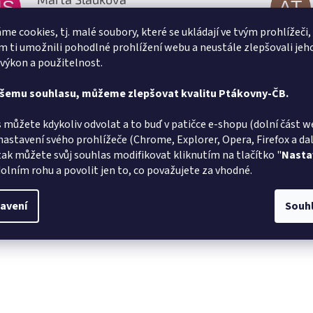
MS
AT
Hodnocení obchodu je 5 z 5 hvězdiček.
6.8.2026
me cookies, tj. malé soubory, které se ukládají ve tvým prohlížeči,
lé doručení
Vše v poř
 ti umožnili pohodlné prohlížení webu a neustále zlepšovali jeh
 výkon a použitelnost.
Jiří Zalaba
JZ
L
Hodnocení obchodu je 5 z 5 hvězdiček.
ašemu souhlasu, můžeme zlepšovat kvalitu Ptákovny-ČB.
1.8.2026
lé dodání zboží super
Velmi rych
 můžete kdykoliv odvolat a to buď v patičce e-shopu (dolní část w
nastavení svého prohlížeče (Chrome, Explorer, Opera, Firefox a dalš
tak můžete svůj souhlas modifikovat kliknutím na tlačítko "
Nasta
olním rohu a povolit jen to, co považujete za vhodné.
avení
Souh