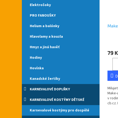
Elektrošoky
PRO FANOUŠKY
Make-
Helium a balónky
Hlavolamy a kouzla
Hmyz a jiná havěť
79 K
Hodiny
Hovínka
D
Kanadské žertíky
Miluje
KARNEVALOVÉ DOPLŇKY
Make-u
v rodi
KARNEVALOVÉ KOSTÝMY DĚTSKÉ
cb.cz.
České 
Karnevalové kostýmy pro dospělé
obsahu