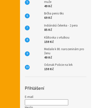
muže
49 Kč
Brčka penis 6ks
69 Kč
Indiánská čelenka - 2 pera
85 Kč
Kšiltovka s vrtulkou
159 Kč
Medaile k 80. narozeninám pro
ženu
49 Kč
Odznak Policie na krk
159 Kč
Přihlášení
E-mail
Heslo