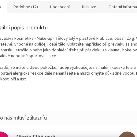
u...
Objem:...
s
Podobné (12)
Hodnocení
Diskuze
Ostatní inform
ailní popis produktu
evalová kosmetika - Make-up - Tělový bílý v plastové krabičce, obsah 25 g.
telné, vhodné na obličej i celé tělo. Uplatníte například při převleku za and
 smrtku, strašidlo nebo jako doplnění třeba při převleku za klauna , hokejo
balové nebo jiné sportovní akce.
ípadě, že máte citlivou pokožku, raději vyzkoušejte na malém kousku těla a
dostaví alergická reakce dále nenanášejte a místo omyjte důkladně vodou. 
zkosti očí a úst.
Marta Sládková