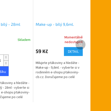
bílý - 28ml
Make-up - bílý 9,6ml.
Momentálně
Skladem
Průměrné
Další
nedostupné
hodnocení
produkt
produktu
59 Kč
DETAIL
je
5,0
Milujete ptákoviny a hledáte -
z
Make-up - 9,6ml. - vyberte si v
5
šíku
rodinném e-shopu ptakoviny-
hvězdiček.
cb.cz. Doručujeme po celé
České republice. Ideální na
tákoviny a hledáte -
všechny druhy karnevalů nebo
ý - 28ml - vyberte si
na...
 e-shopu ptakoviny-
učujeme po celé
lice. Použití k
ětších ploch...