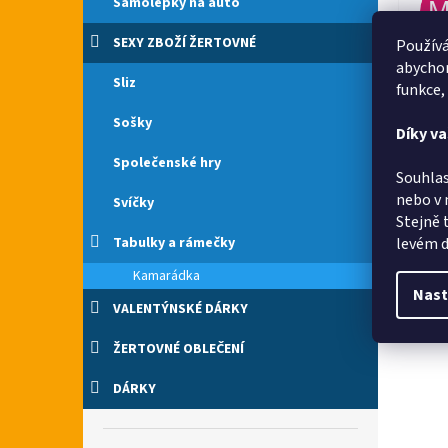
Samolepky na auto
SEXY ZBOŽÍ ŽERTOVNÉ
Používá
Rych
abychom
Sliz
funkce,
Sošky
Díky v
Společenské hry
Rych
Souhlas
nebo v 
Svíčky
Stejně 
levém d
Tabulky a rámečky
Kamarádka
Nast
VALENTÝNSKÉ DÁRKY
ŽERTOVNÉ OBLEČENÍ
DÁRKY