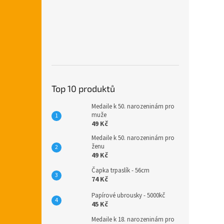
Top 10 produktů
Medaile k 50. narozeninám pro
muže
49 Kč
Medaile k 50. narozeninám pro
ženu
49 Kč
Čapka trpaslík - 56cm
74 Kč
Papírové ubrousky - 5000kč
45 Kč
Medaile k 18. narozeninám pro