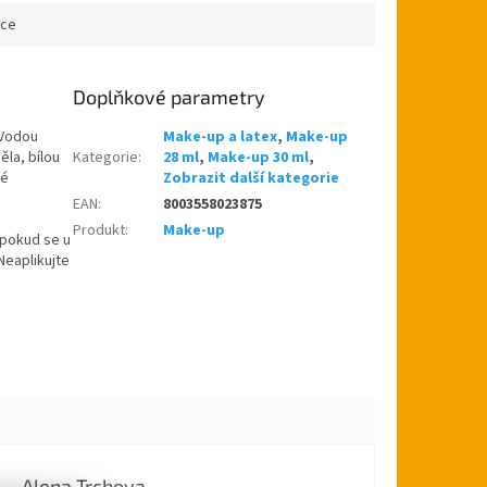
ace
Doplňkové parametry
 Vodou
Make-up a latex
,
Make-up
ěla, bílou
Kategorie
:
28 ml
,
Make-up 30 ml
,
vé
Zobrazit další kategorie
EAN
:
8003558023875
Produkt
:
Make-up
 pokud se u
Neaplikujte
Alena Trchova