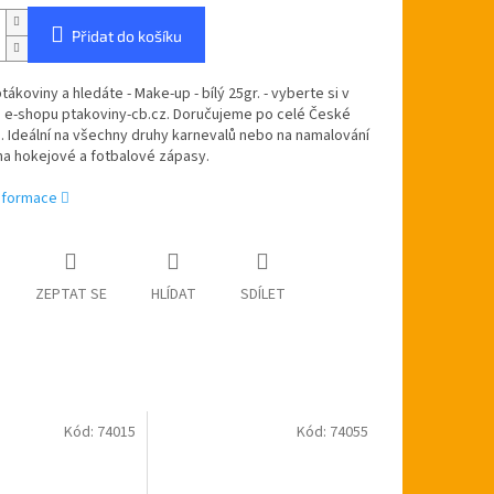
Přidat do košíku
ptákoviny a hledáte - Make-up - bílý 25gr. - vyberte si v
 e-shopu ptakoviny-cb.cz. Doručujeme po celé České
. Ideální na všechny druhy karnevalů nebo na namalování
na hokejové a fotbalové zápasy.
informace
ZEPTAT SE
HLÍDAT
SDÍLET
Kód:
74015
Kód:
74055