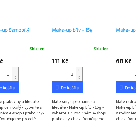
up černobílý
Make-up bílý - 15g
Make-up 
Skladem
Skladem
č
111 Kč
68 Kč
o košíku
Do košíku
Do ko
te ptákoviny a hledáte -
Máte smysl pro humor a
Máte rádi p
p černobílý - vyberte si
hledáte - Make-up bílý - 15g -
Make-up bíl
nném e-shopu ptakoviny-
vyberte si v rodinném e-shopu
v rodinném
 Doručujeme po celé
ptakoviny-cb.cz. Doručujeme
cb.cz. Dor
republice. Sada
po celé České republice. Bílý
České repub
je černý a bílý make-up
make-up ředitelný vodou.
vybarvení v