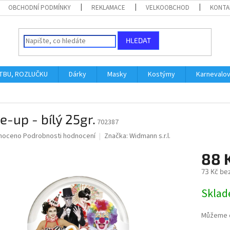
OBCHODNÍ PODMÍNKY
REKLAMACE
VELKOOBCHOD
KONTA
HLEDAT
ATBU, ROZLUČKU
Dárky
Masky
Kostýmy
Karnevalo
-up - bílý 25gr.
702387
né
noceno
Podrobnosti hodnocení
Značka:
Widmann s.r.l.
ní
88 
u
73 Kč be
Měrná
Skla
cena:
ek.
Můžeme d