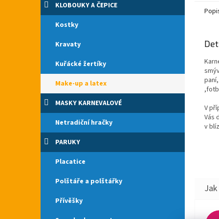
a černo
KLOBOUKY A ČEPICE
Popi
Kostky
Det
Kravaty
Karn
Kuřácké žertíky
smýva
paní,
Make-up a latex
,fot
MASKY KARNEVALOVÉ
V př
Vás 
Netradiční hračky
v blí
PARUKY
Placatice
Polštáře a polštářky
Přívěšky