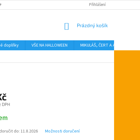
KTY
Přihlášení
NÁKUPNÍ
Prázdný košík
KOŠÍK
vé doplňky
VŠE NA HALLOWEEN
MIKULÁŠ, ČERT A ANDĚL
T
Kč
z DPH
dem
oručit do:
11.8.2026
Možnosti doručení