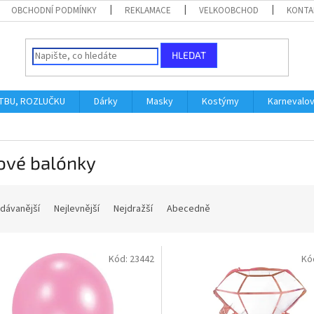
OBCHODNÍ PODMÍNKY
REKLAMACE
VELKOOBCHOD
KONTA
HLEDAT
ATBU, ROZLUČKU
Dárky
Masky
Kostýmy
Karnevalo
ové balónky
dávanější
Nejlevnější
Nejdražší
Abecedně
Kód:
23442
Kó