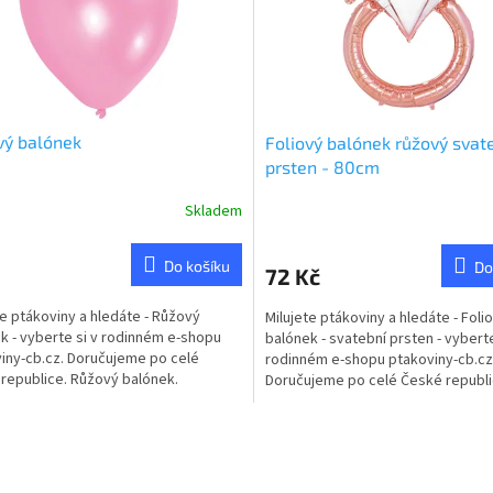
vý balónek
Foliový balónek růžový svat
prsten - 80cm
Skladem
Do košíku
Do
72 Kč
te ptákoviny a hledáte - Růžový
Milujete ptákoviny a hledáte - Foli
k - vyberte si v rodinném e-shopu
balónek - svatební prsten - vyberte
iny-cb.cz. Doručujeme po celé
rodinném e-shopu ptakoviny-cb.cz
republice. Růžový balónek.
Doručujeme po celé České republi
Růžový foliový balónek...
O
v
l