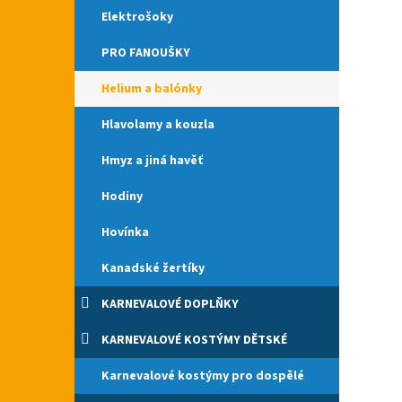
Elektrošoky
PRO FANOUŠKY
Helium a balónky
Hlavolamy a kouzla
Hmyz a jiná havěť
Hodiny
Hovínka
Kanadské žertíky
KARNEVALOVÉ DOPLŇKY
KARNEVALOVÉ KOSTÝMY DĚTSKÉ
Karnevalové kostýmy pro dospělé