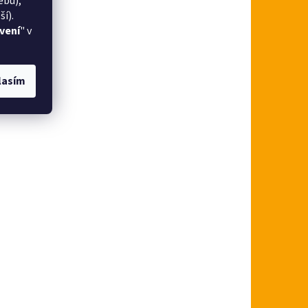
ebu),
í).
vení
" v
lasím