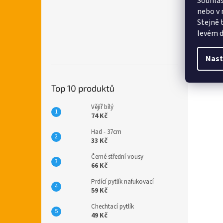
Souhlas
nebo v 
Stejně 
levém d
Nast
Top 10 produktů
Vějíř bílý
74 Kč
Had - 37cm
33 Kč
Černé střední vousy
66 Kč
Prdící pytlík nafukovací
59 Kč
Chechtací pytlík
49 Kč