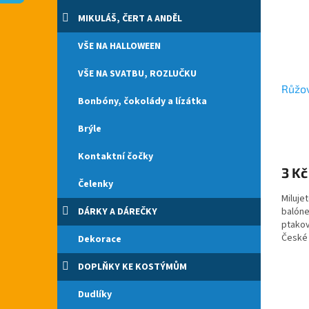
s
o
n
p
d
e
MIKULÁŠ, ČERT A ANDĚL
r
u
l
o
k
VŠE NA HALLOWEEN
d
t
VŠE NA SVATBU, ROZLUČKU
u
ů
Růžo
k
Bonbóny, čokolády a lízátka
t
ů
Brýle
Kontaktní čočky
3 Kč
Čelenky
Miluje
DÁRKY A DÁREČKY
balóne
ptakov
České 
Dekorace
DOPLŇKY KE KOSTÝMŮM
Dudlíky