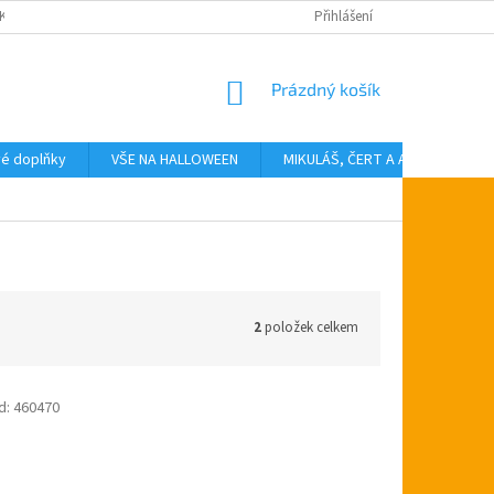
KTY
Přihlášení
NÁKUPNÍ
Prázdný košík
KOŠÍK
vé doplňky
VŠE NA HALLOWEEN
MIKULÁŠ, ČERT A ANDĚL
T
2
položek celkem
d:
460470