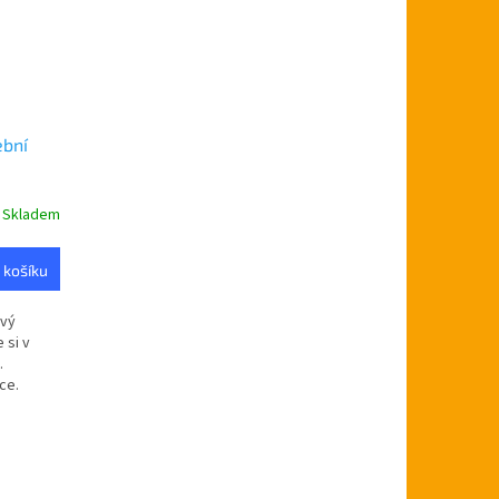
ební
Skladem
 košíku
ový
 si v
.
ce.