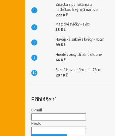
Značka s panákama a
flaštičkou k výročí narození
222 Kč
Magické svíčky - 12ks
33 Kč
Havajská sukně s květy - 40cm
99 Kč
Hnědé vousy středně dlouhé
66 Kč
Sukně Havaj přírodní - 78cm
297 Kč
Přihlášení
E-mail
Heslo