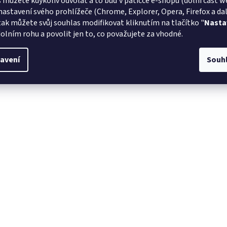
 můžete kdykoliv odvolat a to buď v patičce e-shopu (dolní část w
nastavení svého prohlížeče (Chrome, Explorer, Opera, Firefox a dalš
tak můžete svůj souhlas modifikovat kliknutím na tlačítko "
Nasta
olním rohu a povolit jen to, co považujete za vhodné.
avení
Souh