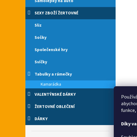
Samolepky na auto
SEXY ZBOŽÍ ŽERTOVNÉ
Sliz
Sošky
Společenské hry
Svíčky
Tabulky a rámečky
Kamarádka
VALENTÝNSKÉ DÁRKY
Používá
abychom
ŽERTOVNÉ OBLEČENÍ
funkce,
DÁRKY
Díky v