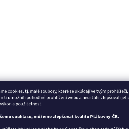
me cookies, tj. malé soubory, které se ukládají ve tvým prohlížeči,
 ti umožnili pohodlné prohlížení webu a neustále zlepšovali jeh
 výkon a použitelnost.
ašemu souhlasu, můžeme zlepšovat kvalitu Ptákovny-ČB.