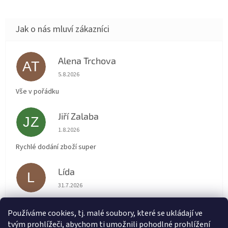
Alena Trchova
AT
Hodnocení obchodu je 5 z 5 hvězdiček.
5.8.2026
Vše v pořádku
Jiří Zalaba
JZ
Hodnocení obchodu je 5 z 5 hvězdiček.
1.8.2026
Rychlé dodání zboží super
Lída
L
Hodnocení obchodu je 5 z 5 hvězdiček.
31.7.2026
Velmi rychlé vyřízení objednávky
Používáme cookies, tj. malé soubory, které se ukládají ve
tvým prohlížeči, abychom ti umožnili pohodlné prohlížení
renata svačinová