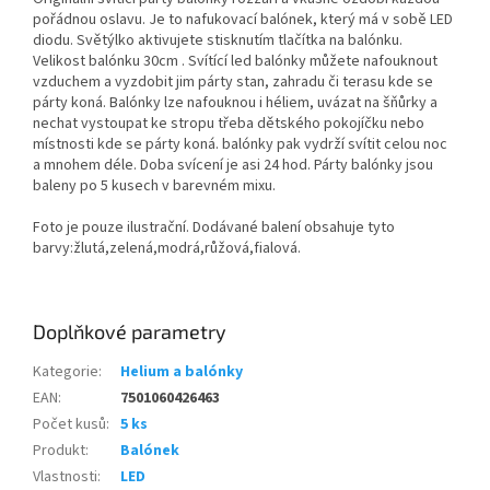
pořádnou oslavu. Je to nafukovací balónek, který má v sobě LED
diodu. Světýlko aktivujete stisknutím tlačítka na balónku.
Velikost balónku 30cm . Svítící led balónky můžete nafouknout
vzduchem a vyzdobit jim párty stan, zahradu či terasu kde se
párty koná. Balónky lze nafouknou i héliem, uvázat na šňůrky a
nechat vystoupat ke stropu třeba dětského pokojíčku nebo
místnosti kde se párty koná. balónky pak vydrží svítit celou noc
a mnohem déle. Doba svícení je asi 24 hod. Párty balónky jsou
baleny po 5 kusech v barevném mixu.
Foto je pouze ilustrační. Dodávané balení obsahuje tyto
barvy:žlutá,ze­lená,modrá,rů­žová,fialová.
Doplňkové parametry
Kategorie
:
Helium a balónky
EAN
:
7501060426463
Počet kusů
:
5 ks
Produkt
:
Balónek
Vlastnosti
:
LED