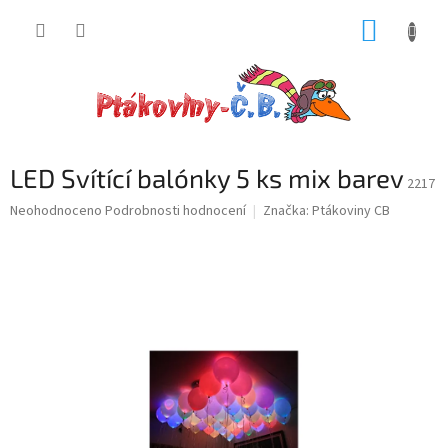
Přejít
NÁKUP
na
obsah
KOŠÍK
LED Svítící balónky 5 ks mix barev
2217
Průměrné
Neohodnoceno
Podrobnosti hodnocení
Značka:
Ptákoviny CB
hodnocení
produktu
je
0,0
z
5
hvězdiček.