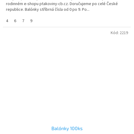
rodinném e-shopu ptakoviny-cb.cz. Doručujeme po celé České
republice. Balónky stříbrná čísla od 0 po 9. Po...
4
6
7
9
Kód:
2219
Balónky 100ks