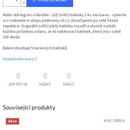
Máte rádi legraci a hledáte - LED Svítící balónky 5 ks mix barev - vyberte
si v rodinném e-shopu ptakoviny-cb.cz. Doručujeme po celé České
republice. Originální svítící párty balónky rozzáří a vkusně ozdobí
každou pořádnou oslavu. Je to nafukovací balónek, který má v sobě
LED diodu.
Balení obsahuje 5 barevných balónků.
Detailní informace
ZEPTAT SE
HLÍDAT
SDÍLET
Související produkty
Kód:
1000/4
Akce