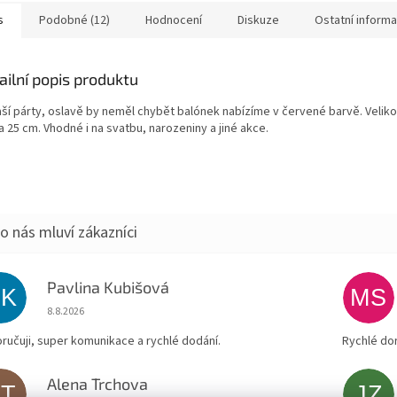
k.
s
Podobné (12)
Hodnocení
Diskuze
Ostatní inform
ailní popis produktu
aší párty, oslavě by neměl chybět balónek nabízíme v červené barvě. Velik
a 25 cm. Vhodné i na svatbu, narozeniny a jiné akce.
Pavlina Kubišová
PK
MS
Hodnocení obchodu je 5 z 5 hvězdiček.
8.8.2026
ručuji, super komunikace a rychlé dodání.
Rychlé do
Alena Trchova
AT
JZ