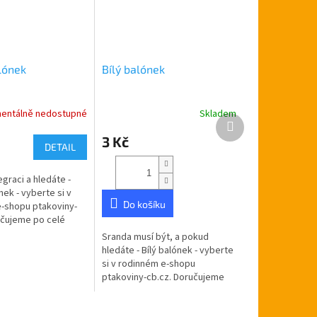
lónek
Bílý balónek
entálně nedostupné
Skladem
Další
produkt
3 Kč
DETAIL
egraci a hledáte -
ek - vyberte si v
Do košíku
-shopu ptakoviny-
učujeme po celé
blice. Černý
Sranda musí být, a pokud
hledáte - Bílý balónek - vyberte
si v rodinném e-shopu
ptakoviny-cb.cz. Doručujeme
po celé České republice. Bílý
balónek.