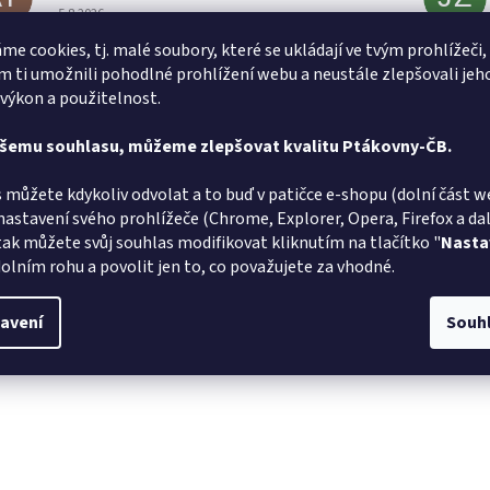
Hodnocení obchodu je 5 z 5 hvězdiček.
5.8.2026
me cookies, tj. malé soubory, které se ukládají ve tvým prohlížeči,
v pořádku
Rychlé do
 ti umožnili pohodlné prohlížení webu a neustále zlepšovali jeh
 výkon a použitelnost.
ašemu souhlasu, můžeme zlepšovat kvalitu Ptákovny-ČB.
 můžete kdykoliv odvolat a to buď v patičce e-shopu (dolní část w
nastavení svého prohlížeče (Chrome, Explorer, Opera, Firefox a dalš
tak můžete svůj souhlas modifikovat kliknutím na tlačítko "
Nasta
olním rohu a povolit jen to, co považujete za vhodné.
avení
Souh