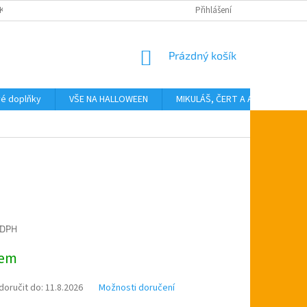
KTY
Přihlášení
NÁKUPNÍ
Prázdný košík
KOŠÍK
vé doplňky
VŠE NA HALLOWEEN
MIKULÁŠ, ČERT A ANDĚL
T
 DPH
dem
oručit do:
11.8.2026
Možnosti doručení