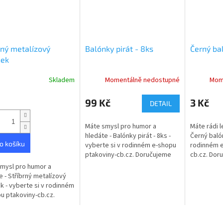
rný metalízový
Balónky pirát - 8ks
Černý ba
nek
Skladem
Momentálně nedostupné
Mom
99 Kč
3 Kč
DETAIL
Máte smysl pro humor a
Máte rádi l
hledáte - Balónky pirát - 8ks -
Černý balón
o košíku
vyberte si v rodinném e-shopu
rodinném e
ptakoviny-cb.cz. Doručujeme
cb.cz. Dor
po celé České republice.
České repu
mysl pro humor a
Balónky s pirátskými obrázky.
balónek.
e - Stříbrný metalízový
Sada...
k - vyberte si v rodinném
u ptakoviny-cb.cz.
ujeme po celé České
ice. Stříbrný metalízový