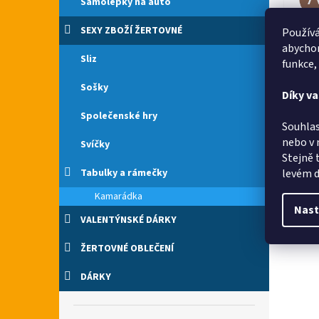
Samolepky na auto
SEXY ZBOŽÍ ŽERTOVNÉ
Používá
Vše 
abychom
Sliz
funkce,
Sošky
Díky v
Společenské hry
Souhlas
nebo v 
Svíčky
Stejně 
levém d
Tabulky a rámečky
Kamarádka
Nast
VALENTÝNSKÉ DÁRKY
ŽERTOVNÉ OBLEČENÍ
DÁRKY