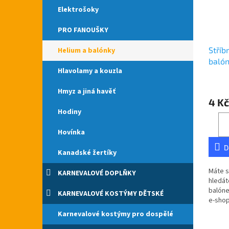
Elektrošoky
PRO FANOUŠKY
Stříb
Helium a balónky
baló
Hlavolamy a kouzla
Hmyz a jiná havěť
4 Kč
Hodiny
Hovínka
D
Kanadské žertíky
Máte s
KARNEVALOVÉ DOPLŇKY
hledát
balóne
KARNEVALOVÉ KOSTÝMY DĚTSKÉ
e-shop
Doruč
Karnevalové kostýmy pro dospělé
republ