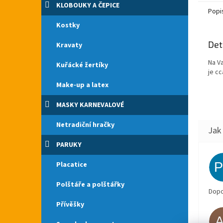
balóne
KLOBOUKY A ČEPICE
Popi
Kostky
Det
Kravaty
Na V
Kuřácké žertíky
je cc
Make-up a latex
MASKY KARNEVALOVÉ
Netradiční hračky
PARUKY
Placatice
Polštáře a polštářky
Dopo
Přívěšky