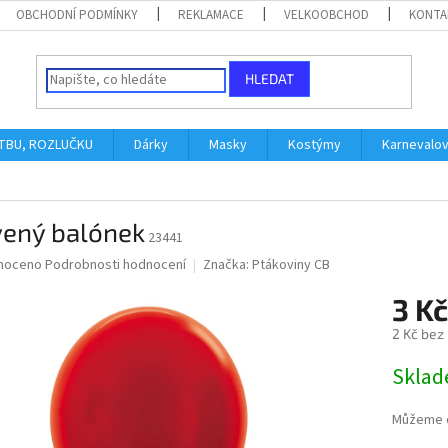
OBCHODNÍ PODMÍNKY
REKLAMACE
VELKOOBCHOD
KONTA
HLEDAT
ATBU, ROZLUČKU
Dárky
Masky
Kostýmy
Karnevalo
vený balónek
23441
né
noceno
Podrobnosti hodnocení
Značka:
Ptákoviny CB
ní
3 Kč
u
2 Kč bez
Měrná
Skla
cena:
ek.
Můžeme d