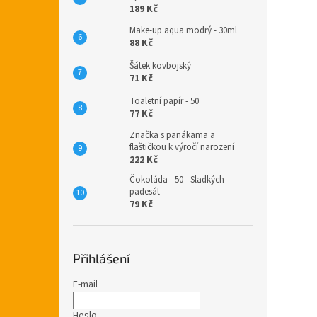
189 Kč
Make-up aqua modrý - 30ml
88 Kč
Šátek kovbojský
71 Kč
Toaletní papír - 50
77 Kč
Značka s panákama a
flaštičkou k výročí narození
222 Kč
Čokoláda - 50 - Sladkých
padesát
79 Kč
Přihlášení
E-mail
Heslo