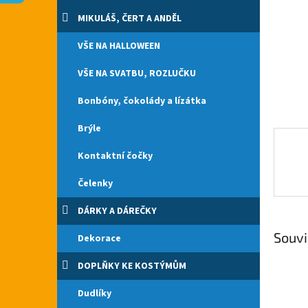
n
e
MIKULÁŠ, ČERT A ANDĚL
l
VŠE NA HALLOWEEN
VŠE NA SVATBU, ROZLUČKU
Bonbóny, čokolády a lízátka
Brýle
Kontaktní čočky
Čelenky
DÁRKY A DÁREČKY
Souvi
Dekorace
DOPLŇKY KE KOSTÝMŮM
Dudlíky