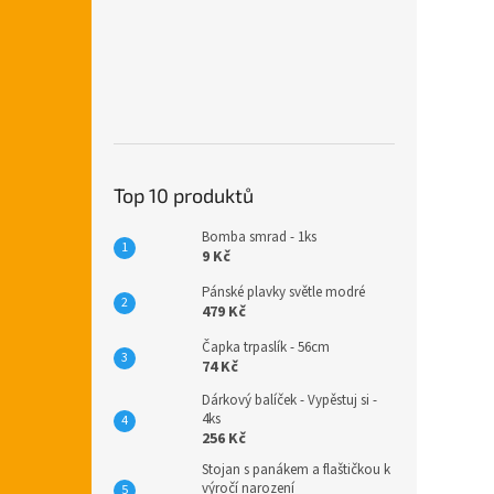
Top 10 produktů
Bomba smrad - 1ks
9 Kč
Pánské plavky světle modré
479 Kč
Čapka trpaslík - 56cm
74 Kč
Dárkový balíček - Vypěstuj si -
4ks
256 Kč
Stojan s panákem a flaštičkou k
výročí narození