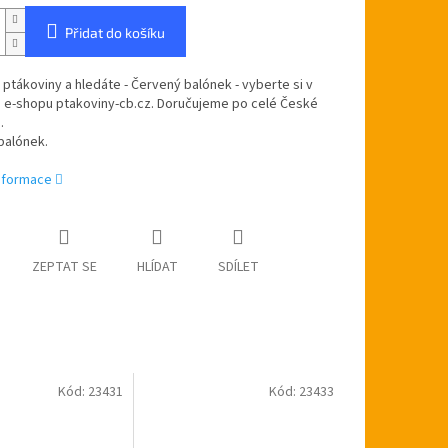
Přidat do košíku
 ptákoviny a hledáte - Červený balónek - vyberte si v
 e-shopu ptakoviny-cb.cz. Doručujeme po celé České
.
balónek.
informace
ZEPTAT SE
HLÍDAT
SDÍLET
Kód:
23431
Kód:
23433