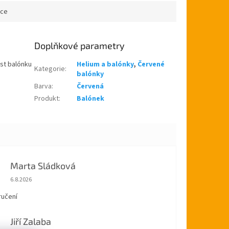
ace
Doplňkové parametry
ost balónku
Helium a balónky
,
Červené
Kategorie
:
balónky
Barva
:
Červená
Produkt
:
Balónek
Marta Sládková
Hodnocení obchodu je 5 z 5 hvězdiček.
6.8.2026
ručení
Jiří Zalaba