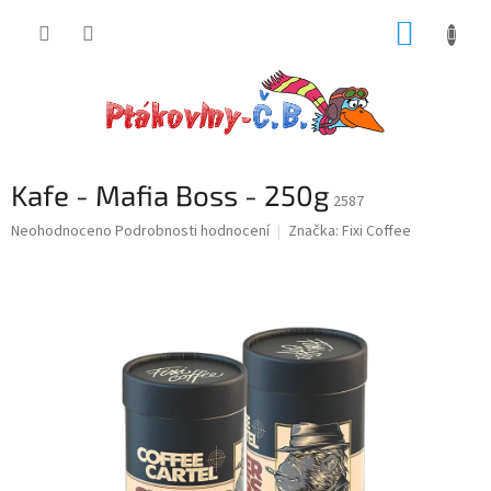
Přejít
NÁKUP
na
obsah
KOŠÍK
Kafe - Mafia Boss - 250g
2587
Průměrné
Neohodnoceno
Podrobnosti hodnocení
Značka:
Fixi Coffee
hodnocení
produktu
je
0,0
z
5
hvězdiček.