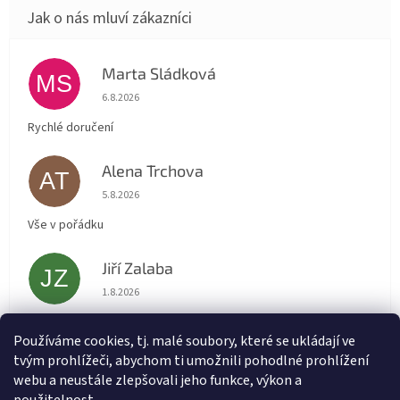
Marta Sládková
MS
Hodnocení obchodu je 5 z 5 hvězdiček.
6.8.2026
Rychlé doručení
Alena Trchova
AT
Hodnocení obchodu je 5 z 5 hvězdiček.
5.8.2026
Vše v pořádku
Jiří Zalaba
JZ
Hodnocení obchodu je 5 z 5 hvězdiček.
1.8.2026
Rychlé dodání zboží super
Používáme cookies, tj. malé soubory, které se ukládají ve
tvým prohlížeči, abychom ti umožnili pohodlné prohlížení
Lída
L
webu a neustále zlepšovali jeho funkce, výkon a
Hodnocení obchodu je 5 z 5 hvězdiček.
31.7.2026