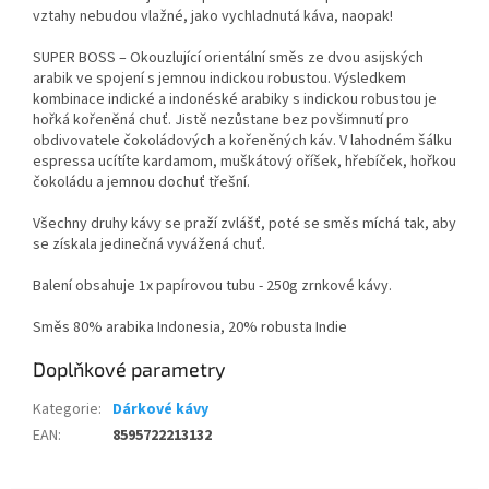
vztahy nebudou vlažné, jako vychladnutá káva, naopak!
SUPER BOSS – Okouzlující orientální směs ze dvou asijských
arabik ve spojení s jemnou indickou robustou. Výsledkem
kombinace indické a indonéské arabiky s indickou robustou je
hořká kořeněná chuť. Jistě nezůstane bez povšimnutí pro
obdivovatele čokoládových a kořeněných káv. V lahodném šálku
espressa ucítíte kardamom, muškátový oříšek, hřebíček, hořkou
čokoládu a jemnou dochuť třešní.
Všechny druhy kávy se praží zvlášť, poté se směs míchá tak, aby
se získala jedinečná vyvážená chuť.
Balení obsahuje 1x papírovou tubu - 250g zrnkové kávy.
Směs 80% arabika Indonesia, 20% robusta Indie
Doplňkové parametry
Kategorie
:
Dárkové kávy
EAN
:
8595722213132