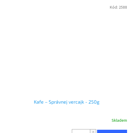
Kód:
2588
Kafe – Správnej vercajk - 250g
Skladem
Průměrné
hodnocení
produktu