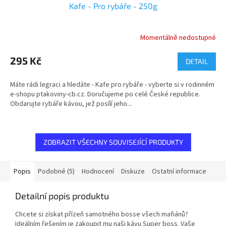
Kafe - Pro rybáře - 250g
Momentálně nedostupné
295 Kč
DETAIL
Máte rádi legraci a hledáte - Kafe pro rybáře - vyberte si v rodinném
e-shopu ptakoviny-cb.cz. Doručujeme po celé České republice.
Obdarujte rybáře kávou, jež posílí jeho...
ZOBRAZIT VŠECHNY SOUVISEJÍCÍ PRODUKTY
Popis
Podobné (5)
Hodnocení
Diskuze
Ostatní informace
Detailní popis produktu
Chcete si získat přízeň samotného bosse všech mafiánů?
Ideálním řešením je zakoupit mu naši kávu Super boss. Vaše