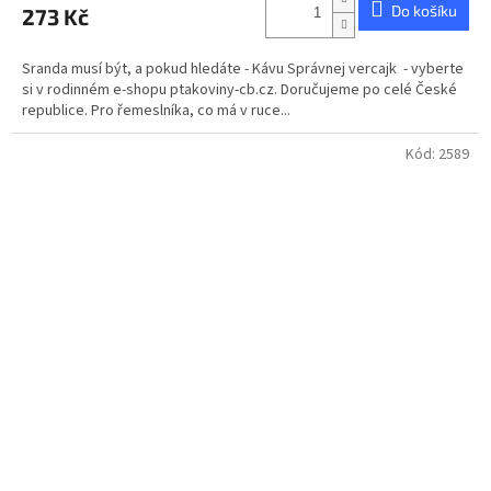
Do košíku
273 Kč
je
5,0
z
Sranda musí být, a pokud hledáte - Kávu Správnej vercajk - vyberte
5
si v rodinném e-shopu ptakoviny-cb.cz. Doručujeme po celé České
hvězdiček.
republice. Pro řemeslníka, co má v ruce...
Kód:
2589