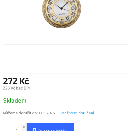
272 Kč
225 Kč bez DPH
Měrná
Skladem
cena:
Můžeme doručit do:
11.8.2026
Možnosti doručení
Přidat do košíku