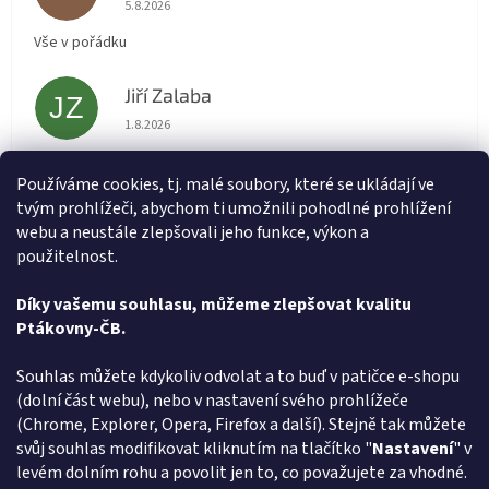
Hodnocení obchodu je 5 z 5 hvězdiček.
5.8.2026
Vše v pořádku
Jiří Zalaba
JZ
Hodnocení obchodu je 5 z 5 hvězdiček.
1.8.2026
Rychlé dodání zboží super
Používáme cookies, tj. malé soubory, které se ukládají ve
tvým prohlížeči, abychom ti umožnili pohodlné prohlížení
Lída
L
webu a neustále zlepšovali jeho funkce, výkon a
Hodnocení obchodu je 5 z 5 hvězdiček.
31.7.2026
použitelnost.
Velmi rychlé vyřízení objednávky
Díky vašemu souhlasu, můžeme zlepšovat kvalitu
Ptákovny-ČB.
Zobrazit další hodnocení
Z
Souhlas můžete kdykoliv odvolat a to buď v patičce e-shopu
á
(dolní část webu), nebo v nastavení svého prohlížeče
Způsob ověřování recenzí
p
(Chrome, Explorer, Opera, Firefox a další). Stejně tak můžete
a
svůj souhlas modifikovat kliknutím na tlačítko "
Nastavení
" v
t
levém dolním rohu a povolit jen to, co považujete za vhodné.