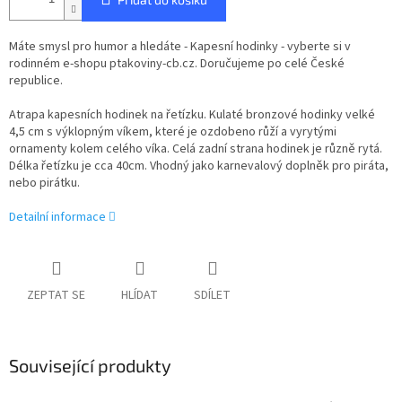
Máte smysl pro humor a hledáte - Kapesní hodinky - vyberte si v
rodinném e-shopu ptakoviny-cb.cz. Doručujeme po celé České
republice.
Atrapa kapesních hodinek na řetízku. Kulaté bronzové hodinky velké
4,5 cm s výklopným víkem, které je ozdobeno růží a vyrytými
ornamenty kolem celého víka. Celá zadní strana hodinek je různě rytá.
Délka řetízku je cca 40cm. Vhodný jako karnevalový doplněk pro piráta,
nebo pirátku.
Detailní informace
ZEPTAT SE
HLÍDAT
SDÍLET
Související produkty