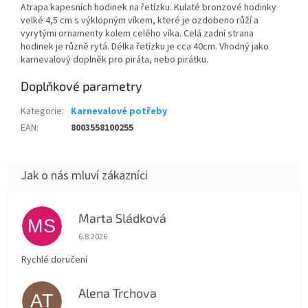
Atrapa kapesních hodinek na řetízku. Kulaté bronzové hodinky
velké 4,5 cm s výklopným víkem, které je ozdobeno růží a
vyrytými ornamenty kolem celého víka. Celá zadní strana
hodinek je různě rytá. Délka řetízku je cca 40cm. Vhodný jako
karnevalový doplněk pro piráta, nebo pirátku.
Doplňkové parametry
Kategorie
:
Karnevalové potřeby
EAN
:
8003558100255
Marta Sládková
MS
Hodnocení obchodu je 5 z 5 hvězdiček.
6.8.2026
Rychlé doručení
Alena Trchova
AT