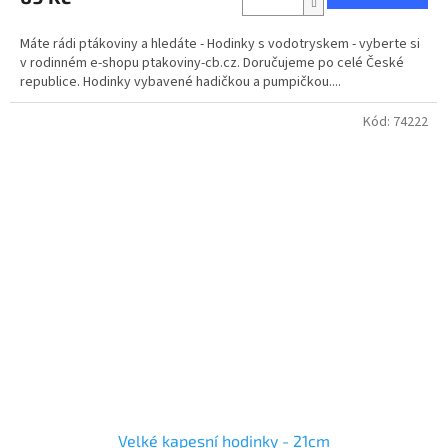
4,8
z
Máte rádi ptákoviny a hledáte - Hodinky s vodotryskem - vyberte si
5
v rodinném e-shopu ptakoviny-cb.cz. Doručujeme po celé České
hvězdiček.
republice. Hodinky vybavené hadičkou a pumpičkou....
Kód:
74222
Velké kapesní hodinky - 21cm