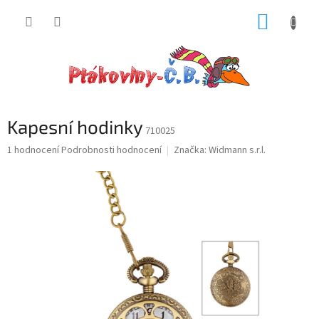
Přejít
NÁKUP
na
obsah
KOŠÍK
Kapesní hodinky
710025
Průměrné
1 hodnocení
Podrobnosti hodnocení
Značka:
Widmann s.r.l.
hodnocení
produktu
je
5,0
z
5
hvězdiček.