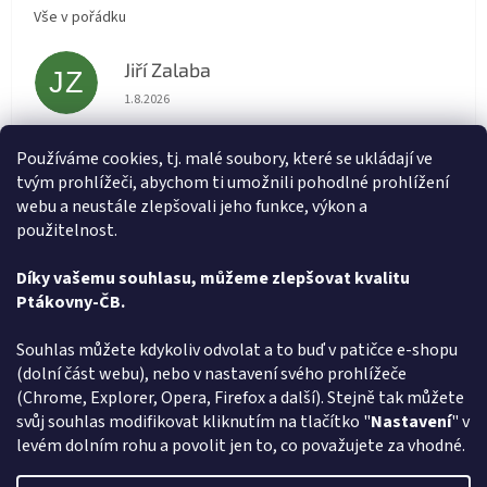
Vše v pořádku
Jiří Zalaba
JZ
Hodnocení obchodu je 5 z 5 hvězdiček.
1.8.2026
Rychlé dodání zboží super
Používáme cookies, tj. malé soubory, které se ukládají ve
tvým prohlížeči, abychom ti umožnili pohodlné prohlížení
Lída
L
webu a neustále zlepšovali jeho funkce, výkon a
Hodnocení obchodu je 5 z 5 hvězdiček.
31.7.2026
použitelnost.
Velmi rychlé vyřízení objednávky
Díky vašemu souhlasu, můžeme zlepšovat kvalitu
Ptákovny-ČB.
Zobrazit další hodnocení
Z
Souhlas můžete kdykoliv odvolat a to buď v patičce e-shopu
á
(dolní část webu), nebo v nastavení svého prohlížeče
Způsob ověřování recenzí
p
(Chrome, Explorer, Opera, Firefox a další). Stejně tak můžete
a
svůj souhlas modifikovat kliknutím na tlačítko "
Nastavení
" v
t
levém dolním rohu a povolit jen to, co považujete za vhodné.
í
Vytvořil Shoptet