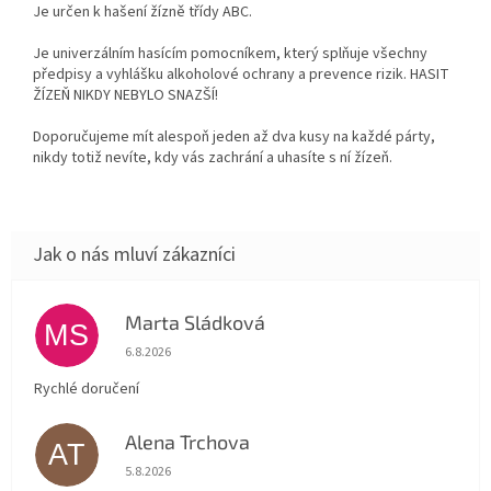
Je určen k hašení žízně třídy ABC.
Je univerzálním hasícím pomocníkem, který splňuje všechny
předpisy a vyhlášku alkoholové ochrany a prevence rizik. HASIT
ŽÍZEŇ NIKDY NEBYLO SNAZŠÍ!
Doporučujeme mít alespoň jeden až dva kusy na každé párty,
nikdy totiž nevíte, kdy vás zachrání a uhasíte s ní žízeň.
Marta Sládková
MS
Hodnocení obchodu je 5 z 5 hvězdiček.
6.8.2026
Rychlé doručení
Alena Trchova
AT
Hodnocení obchodu je 5 z 5 hvězdiček.
5.8.2026