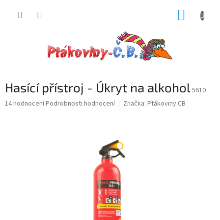
Přejít
NÁKUP
na
obsah
KOŠÍK
Hasící přístroj - Úkryt na alkohol
5610
Průměrné
14 hodnocení
Podrobnosti hodnocení
Značka:
Ptákoviny CB
hodnocení
produktu
je
5,0
z
5
hvězdiček.