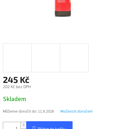
245 Kč
202 Kč bez DPH
Měrná
Skladem
cena:
Můžeme doručit do:
11.8.2026
Možnosti doručení
Přidat do košíku