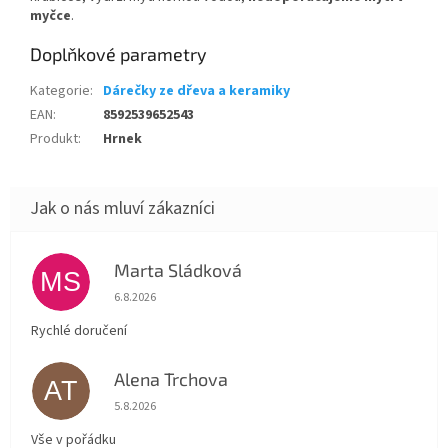
myčce
.
Doplňkové parametry
Kategorie
:
Dárečky ze dřeva a keramiky
EAN
:
8592539652543
Produkt
:
Hrnek
Marta Sládková
MS
Hodnocení obchodu je 5 z 5 hvězdiček.
6.8.2026
Rychlé doručení
Alena Trchova
AT
Hodnocení obchodu je 5 z 5 hvězdiček.
5.8.2026
Vše v pořádku