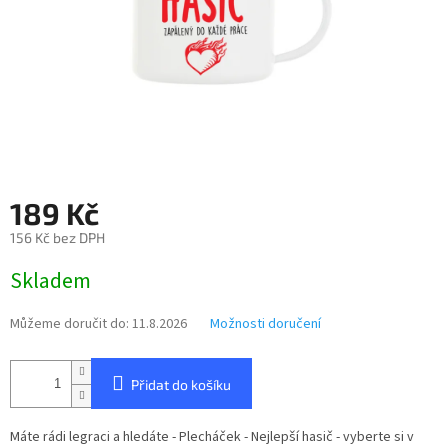
189 Kč
156 Kč bez DPH
Měrná
Skladem
cena:
Můžeme doručit do:
11.8.2026
Možnosti doručení
Přidat do košíku
Máte rádi legraci a hledáte - Plecháček - Nejlepší hasič - vyberte si v