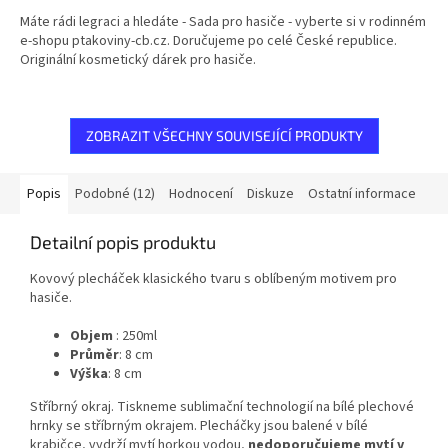
Máte rádi legraci a hledáte - Sada pro hasiče - vyberte si v rodinném
e-shopu ptakoviny-cb.cz. Doručujeme po celé České republice.
Originální kosmetický dárek pro hasiče.
ZOBRAZIT VŠECHNY SOUVISEJÍCÍ PRODUKTY
Popis
Podobné (12)
Hodnocení
Diskuze
Ostatní informace
Detailní popis produktu
Kovový plecháček klasického tvaru s oblíbeným motivem pro
hasiče.
Objem
: 250ml
Průměr
: 8 cm
Výška
: 8 cm
Stříbrný okraj. Tiskneme sublimační technologií na bílé plechové
hrnky se stříbrným okrajem. Plecháčky jsou balené v bílé
krabičce, vydrží mytí horkou vodou,
nedoporučujeme mytí v