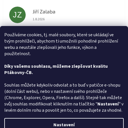
Jiří Zalaba
JZ
Hodnocení obchodu je 5 z 5 hvězdiček.
1.8.2026
Rychlé dodání zboží super
Používáme cookies, tj. malé soubory, které se ukládají ve
tvým prohlížeči, abychom ti umožnili pohodlné prohlížení
Lída
L
webu a neustále zlepšovali jeho funkce, výkon a
Hodnocení obchodu je 5 z 5 hvězdiček.
31.7.2026
použitelnost.
Velmi rychlé vyřízení objednávky
Díky vašemu souhlasu, můžeme zlepšovat kvalitu
Ptákovny-ČB.
Zobrazit další hodnocení
Z
Souhlas můžete kdykoliv odvolat a to buď v patičce e-shopu
á
(dolní část webu), nebo v nastavení svého prohlížeče
Způsob ověřování recenzí
p
(Chrome, Explorer, Opera, Firefox a další). Stejně tak můžete
a
svůj souhlas modifikovat kliknutím na tlačítko "
Nastavení
" v
t
levém dolním rohu a povolit jen to, co považujete za vhodné.
í
Vytvořil Shoptet
Nastavení