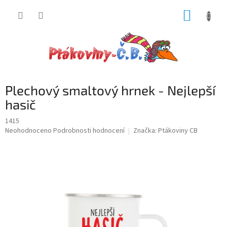
Přejít
NÁKUP
na
obsah
KOŠÍK
Plechový smaltový hrnek - Nejlepší
hasič
1415
Průměrné
Neohodnoceno
Podrobnosti hodnocení
Značka:
Ptákoviny CB
hodnocení
produktu
je
0,0
z
5
hvězdiček.