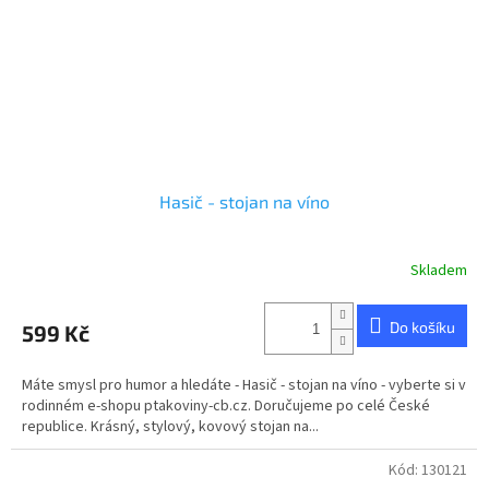
Hasič - stojan na víno
Skladem
Průměrné
hodnocení
produktu
Do košíku
599 Kč
je
5,0
z
Máte smysl pro humor a hledáte - Hasič - stojan na víno - vyberte si v
5
rodinném e-shopu ptakoviny-cb.cz. Doručujeme po celé České
hvězdiček.
republice. Krásný, stylový, kovový stojan na...
Kód:
130121