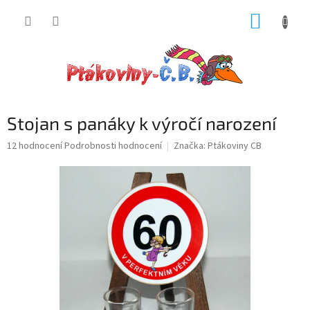
Přejít
NÁKUP
na
obsah
KOŠÍK
Stojan s panáky k výročí narození
Průměrné
12 hodnocení
Podrobnosti hodnocení
Značka:
Ptákoviny CB
hodnocení
produktu
je
4,9
z
5
hvězdiček.