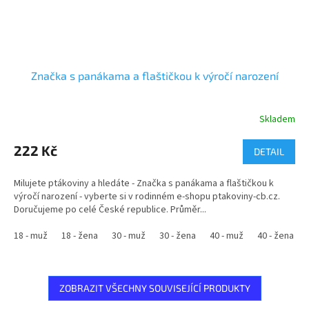
Značka s panákama a flaštičkou k výročí narození
Skladem
Průměrné
hodnocení
produktu
222 Kč
DETAIL
je
5,0
Milujete ptákoviny a hledáte - Značka s panákama a flaštičkou k
z
výročí narození - vyberte si v rodinném e-shopu ptakoviny-cb.cz.
5
Doručujeme po celé České republice. Průměr...
hvězdiček.
18 - muž
18 - žena
30 - muž
30 - žena
40 - muž
40 - žena
ZOBRAZIT VŠECHNY SOUVISEJÍCÍ PRODUKTY