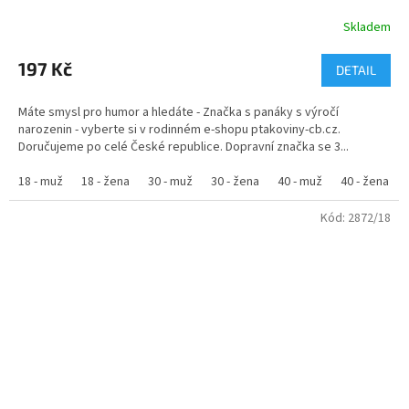
Skladem
Průměrné
hodnocení
produktu
197 Kč
DETAIL
je
5,0
Máte smysl pro humor a hledáte - Značka s panáky s výročí
z
narozenin - vyberte si v rodinném e-shopu ptakoviny-cb.cz.
5
Doručujeme po celé České republice. Dopravní značka se 3...
hvězdiček.
18 - muž
18 - žena
30 - muž
30 - žena
40 - muž
40 - žena
Kód:
2872/18