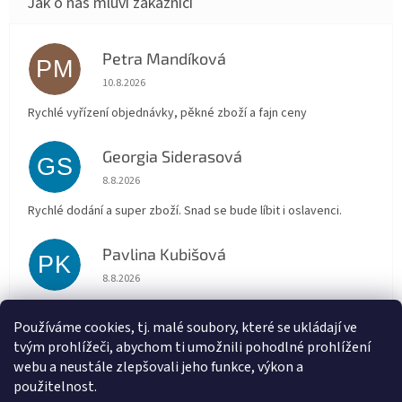
Petra Mandíková
PM
Hodnocení obchodu je 5 z 5 hvězdiček.
10.8.2026
Rychlé vyřízení objednávky, pěkné zboží a fajn ceny
Georgia Siderasová
GS
Hodnocení obchodu je 5 z 5 hvězdiček.
8.8.2026
Rychlé dodání a super zboží. Snad se bude líbit i oslavenci.
Pavlina Kubišová
PK
Hodnocení obchodu je 5 z 5 hvězdiček.
8.8.2026
Doporučuji, super komunikace a rychlé dodání.
Používáme cookies, tj. malé soubory, které se ukládají ve
tvým prohlížeči, abychom ti umožnili pohodlné prohlížení
Marta Sládková
MS
webu a neustále zlepšovali jeho funkce, výkon a
Hodnocení obchodu je 5 z 5 hvězdiček.
6.8.2026
použitelnost.