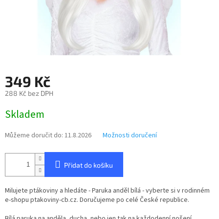
349 Kč
288 Kč bez DPH
Měrná
Skladem
cena:
Můžeme doručit do:
11.8.2026
Možnosti doručení
Přidat do košíku
Milujete ptákoviny a hledáte - Paruka anděl bílá - vyberte si v rodinném
e-shopu ptakoviny-cb.cz. Doručujeme po celé České republice.
Bílá paruka na anděla, ducha, nebo jen tak na každodenní nošení.