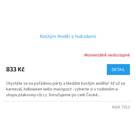
Kostým Anděl s hvězdami
Momentálně nedostupné
Průměrné
hodnocení
produktu
833 Kč
DETAIL
je
4,1
Chystáte se na pořádnou párty a hledáte kostým anděla? Ať už na
z
karneval, halloween nebo masopust - vyberte si v rodinném e-
5
shopu ptakoviny-cb.cz. Doručujeme po celé České...
hvězdiček.
Kód:
7312