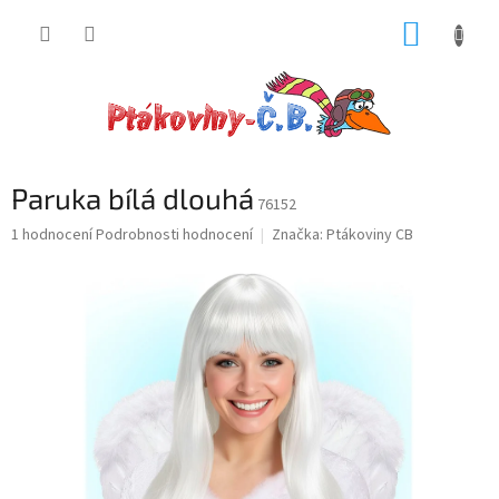
Přejít
NÁKUP
na
obsah
KOŠÍK
Paruka bílá dlouhá
76152
Průměrné
1 hodnocení
Podrobnosti hodnocení
Značka:
Ptákoviny CB
hodnocení
produktu
je
5,0
z
5
hvězdiček.