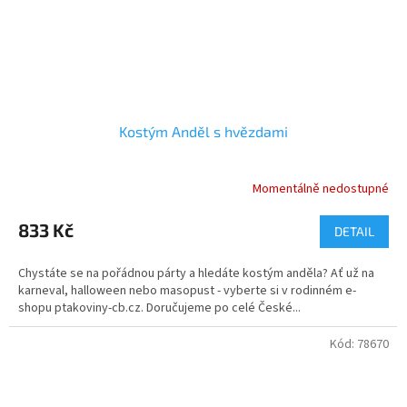
Kostým Anděl s hvězdami
Momentálně nedostupné
Průměrné
hodnocení
produktu
833 Kč
DETAIL
je
4,1
Chystáte se na pořádnou párty a hledáte kostým anděla? Ať už na
z
karneval, halloween nebo masopust - vyberte si v rodinném e-
5
shopu ptakoviny-cb.cz. Doručujeme po celé České...
hvězdiček.
Kód:
78670