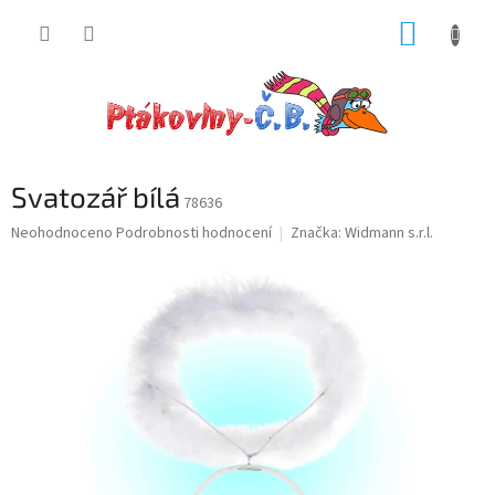
Přejít
NÁKUP
na
obsah
KOŠÍK
Svatozář bílá
78636
Průměrné
Neohodnoceno
Podrobnosti hodnocení
Značka:
Widmann s.r.l.
hodnocení
produktu
je
0,0
z
5
hvězdiček.