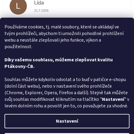
Lída
L
Hodnocení obchodu je 5 z 5 hvězdiček.
31.7.2026
Velmi rychlé vyřízení objednávky
Používáme cookies, tj. malé soubory, které se ukládají ve
tvým prohlížeči, abychom ti umožnili pohodlné prohlížení
renata svačinová
RS
webu a neustále zlepšovali jeho funkce, výkon a
Hodnocení obchodu je 5 z 5 hvězdiček.
31.7.2026
použitelnost.
Vše v pořádku. Super komunikace. Rychlé dodání
Díky vašemu souhlasu, můžeme zlepšovat kvalitu
Ptákovny-ČB.
Zobrazit další hodnocení
Z
Souhlas můžete kdykoliv odvolat a to buď v patičce e-shopu
á
(dolní část webu), nebo v nastavení svého prohlížeče
Způsob ověřování recenzí
p
(Chrome, Explorer, Opera, Firefox a další). Stejně tak můžete
a
svůj souhlas modifikovat kliknutím na tlačítko "
Nastavení
" v
t
levém dolním rohu a povolit jen to, co považujete za vhodné.
í
Vytvořil Shoptet
Nastavení