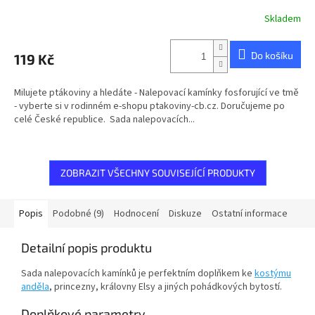
Skladem
Do košíku
119 Kč
Milujete ptákoviny a hledáte - Nalepovací kamínky fosforující ve tmě
- vyberte si v rodinném e-shopu ptakoviny-cb.cz. Doručujeme po
celé České republice. Sada nalepovacích...
ZOBRAZIT VŠECHNY SOUVISEJÍCÍ PRODUKTY
Popis
Podobné (9)
Hodnocení
Diskuze
Ostatní informace
Detailní popis produktu
Sada nalepovacích kamínků je perfektním doplňkem ke
kostýmu
anděla
, princezny, královny Elsy a jiných pohádkových bytostí.
Doplňkové parametry