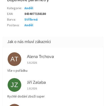
Kategorie
:
Anděl
EAN
:
8434077158180
Barva
:
Stříbrná
Postava
:
Anděl
Alena Trchova
AT
Hodnocení obchodu je 5 z 5 hvězdiček.
5.8.2026
Vše v pořádku
Jiří Zalaba
JZ
Hodnocení obchodu je 5 z 5 hvězdiček.
1.8.2026
Rychlé dodání zboží super