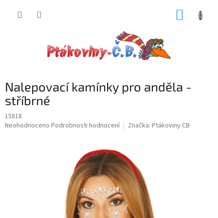
Přejít
NÁKUP
na
obsah
KOŠÍK
Nalepovací kamínky pro anděla -
stříbrné
15818
Průměrné
Neohodnoceno
Podrobnosti hodnocení
Značka:
Ptákoviny CB
hodnocení
produktu
je
0,0
z
5
hvězdiček.