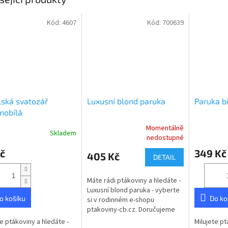
Kód:
4607
Kód:
700639
ská svatozář
Luxusní blond paruka
Paruka b
rnobílá
Momentálně
Skladem
rné
Průměrné
Průměrné
nedostupné
cení
hodnocení
hodnocení
č
349 Kč
ktu
produktu
produktu
405 Kč
DETAIL
je
je
5,0
5,0
Máte rádi ptákoviny a hledáte -
z
z
Luxusní blond paruka - vyberte
5
5
o košíku
Do ko
si v rodinném e-shopu
ček.
hvězdiček.
hvězdiček.
ptakoviny-cb.cz. Doručujeme
po celé České republice.
te ptákoviny a hledáte -
Milujete pt