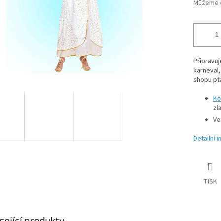
Můžeme d
Připravuj
karneval,
shopu pt
Ko
zl
Ve
Detailní 
TISK
sející produkty