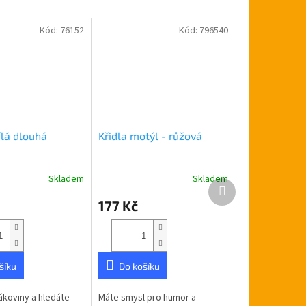
Kód:
76152
Kód:
796540
ílá dlouhá
Křídla motýl - růžová
Skladem
Skladem
Další
produkt
177 Kč
šíku
Do košíku
ákoviny a hledáte -
Máte smysl pro humor a