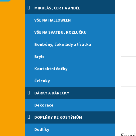
n
e
MIKULÁŠ, ČERT A ANDĚL
l
VŠE NA HALLOWEEN
VŠE NA SVATBU, ROZLUČKU
Bonbóny, čokolády a lízátka
Brýle
Kontaktní čočky
Čelenky
DÁRKY A DÁREČKY
Dekorace
DOPLŇKY KE KOSTÝMŮM
Dudlíky
Souvi