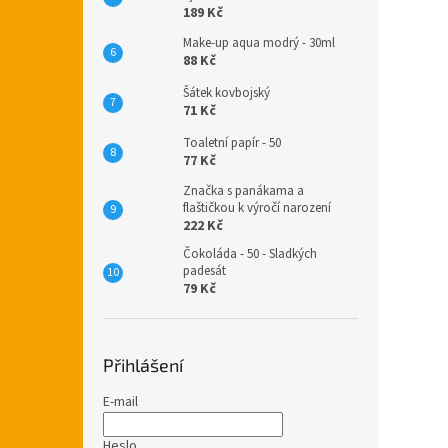
189 Kč
Make-up aqua modrý - 30ml
88 Kč
Šátek kovbojský
71 Kč
Toaletní papír - 50
77 Kč
Značka s panákama a
flaštičkou k výročí narození
222 Kč
Čokoláda - 50 - Sladkých
padesát
79 Kč
Přihlášení
E-mail
Heslo