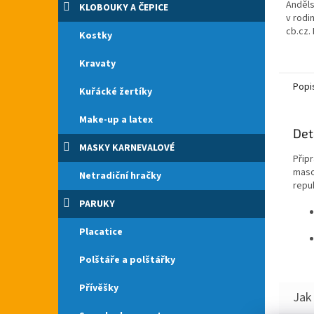
Anděls
KLOBOUKY A ČEPICE
v rodi
cb.cz.
Kostky
České 
svatoz
Kravaty
Popi
Kuřácké žertíky
Make-up a latex
Det
MASKY KARNEVALOVÉ
Přip
maso
Netradiční hračky
repub
PARUKY
Placatice
Polštáře a polštářky
Přívěšky