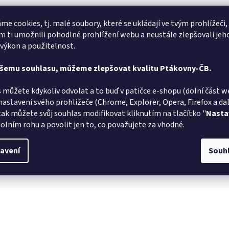
Marta Sládková
me cookies, tj. malé soubory, které se ukládají ve tvým prohlížeči,
MS
AT
Hodnocení obchodu je 5 z 5 hvězdiček.
 ti umožnili pohodlné prohlížení webu a neustále zlepšovali jeh
6.8.2026
 výkon a použitelnost.
lé doručení
Vše v poř
ašemu souhlasu, můžeme zlepšovat kvalitu Ptákovny-ČB.
Jiří Zalaba
JZ
L
Hodnocení obchodu je 5 z 5 hvězdiček.
1.8.2026
 můžete kdykoliv odvolat a to buď v patičce e-shopu (dolní část w
nastavení svého prohlížeče (Chrome, Explorer, Opera, Firefox a dalš
lé dodání zboží super
Velmi rych
tak můžete svůj souhlas modifikovat kliknutím na tlačítko "
Nasta
olním rohu a povolit jen to, co považujete za vhodné.
avení
Souh