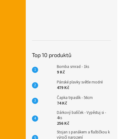
Top 10 produktů
Bomba smrad - 1ks
9 Kč
Pánské plavky světle modré
479 Kč
Čapka trpaslík - 56cm
74 Kč
Dárkový balíček - Vypěstuj si -
4ks
256 Kč
Stojan s panákem a flaštičkou k
výročí narození