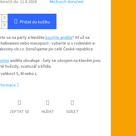
oručit do:
11.8.2026
Možnosti doručení
Přidat do košíku
ete se na párty a hledáte
kostým anděla
? Ať už na
 halloween nebo masopust - vyberte si v rodinném e-
akoviny-cb.cz. Doručujeme po celé České republice.
stým
anděla obsahuje - šaty se závojem na kterém jsou
até hvězdy, svatozář a křídla.
 velikost S, M nebo L.
informace
ZEPTAT SE
HLÍDAT
SDÍLET