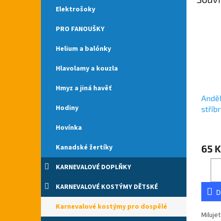
Elektrošoky
PRO FANOUŠKY
Helium a balónky
Hlavolamy a kouzla
Hmyz a jiná havěť
Anděl
Hodiny
stříb
Hovínka
Průmě
hodno
Kanadské žertíky
65 K
produ
je
KARNEVALOVÉ DOPLŇKY
4,6
z
5
KARNEVALOVÉ KOSTÝMY DĚTSKÉ
D
hvězdi
Karnevalové kostýmy pro dospělé
Miluje