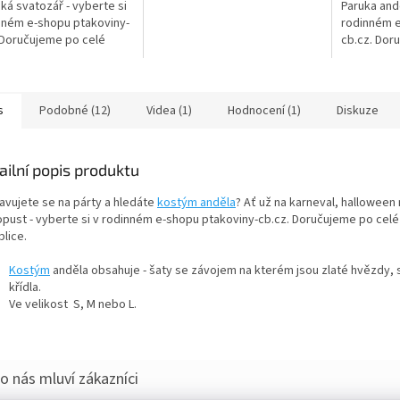
Luxusní blond paruka na anděla,
ká svatozář - vyberte si
Paruka andě
vílu,...
nném e-shopu ptakoviny-
rodinném e
 Doručujeme po celé
cb.cz. Dor
republice. Čelenka se
České repub
áří je perfektním...
anděla, duc
s
Podobné (12)
Videa (1)
Hodnocení (1)
Diskuze
ailní popis produktu
ravujete se na párty a hledáte
kostým anděla
? Ať už na karneval, halloween
pust - vyberte si v rodinném e-shopu ptakoviny-cb.cz. Doručujeme po cel
lice.
Kostým
anděla obsahuje - šaty se závojem na kterém jsou zlaté hvězdy, 
křídla.
Ve velikost S, M nebo L.