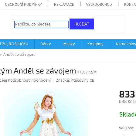
OBCHODNÍ PODMÍNKY
REKLAMACE
VELKOOBCHOD
KONTA
HLEDAT
ATBU, ROZLUČKU
Dárky
Masky
Kostýmy
Karnevalo
m Anděl se závojem
tým Anděl se závojem
7708772/M
né
cení
Podrobnosti hodnocení
Značka:
Ptákoviny CB
ní
833
u
688 Kč 
Měrná
Skla
cena:
ek.
Velikost