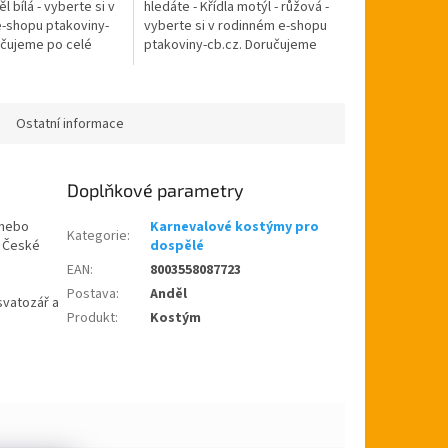
l bílá - vyberte si v
hledáte - Křídla motýl - růžová -
-shopu ptakoviny-
vyberte si v rodinném e-shopu
učujeme po celé
ptakoviny-cb.cz. Doručujeme
lice. Bílá paruka na
po celé České republice. S
ha, nebo jen tak...
těmito křídly se každá malá
slečna...
Ostatní informace
Doplňkové parametry
 nebo
Karnevalové kostýmy pro
Kategorie
:
é České
dospělé
EAN
:
8003558087723
Postava
:
Anděl
svatozář a
Produkt
:
Kostým