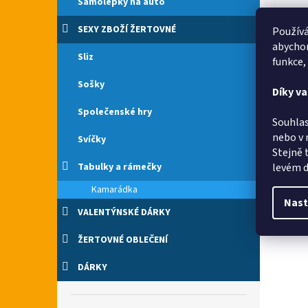
Samolepky na auto
SEXY ZBOŽÍ ŽERTOVNÉ
Používá
abychom
Sliz
funkce,
Rych
Sošky
Díky v
Společenské hry
Souhlas
nebo v 
Svíčky
Rych
Stejně 
levém d
Tabulky a rámečky
Kamarádka
Nast
VALENTÝNSKÉ DÁRKY
ŽERTOVNÉ OBLEČENÍ
DÁRKY