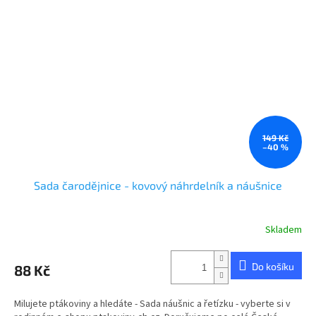
149 Kč
–40 %
Sada čarodějnice - kovový náhrdelník a náušnice
Skladem
Do košíku
88 Kč
Milujete ptákoviny a hledáte - Sada náušnic a řetízku - vyberte si v