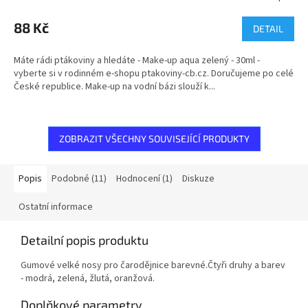
88 Kč
DETAIL
Máte rádi ptákoviny a hledáte - Make-up aqua zelený - 30ml -
vyberte si v rodinném e-shopu ptakoviny-cb.cz. Doručujeme po celé
České republice. Make-up na vodní bázi slouží k...
ZOBRAZIT VŠECHNY SOUVISEJÍCÍ PRODUKTY
Popis
Podobné (11)
Hodnocení (1)
Diskuze
Ostatní informace
Detailní popis produktu
Gumové velké nosy pro čarodějnice barevné.Čtyři druhy a barev
- modrá, zelená, žlutá, oranžová.
Doplňkové parametry