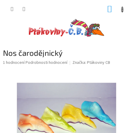
Přejít
NÁKUP
na
obsah
KOŠÍK
Nos čarodějnický
Průměrné
1 hodnocení
Podrobnosti hodnocení
Značka:
Ptákoviny CB
hodnocení
produktu
je
5,0
z
5
hvězdiček.