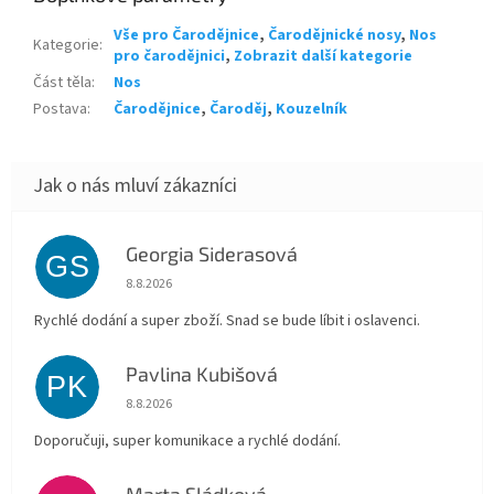
Vše pro Čarodějnice
,
Čarodějnické nosy
,
Nos
Kategorie
:
pro čarodějnici
,
Zobrazit další kategorie
Část těla
:
Nos
Postava
:
Čarodějnice
,
Čaroděj
,
Kouzelník
Georgia Siderasová
GS
Hodnocení obchodu je 5 z 5 hvězdiček.
8.8.2026
Rychlé dodání a super zboží. Snad se bude líbit i oslavenci.
Pavlina Kubišová
PK
Hodnocení obchodu je 5 z 5 hvězdiček.
8.8.2026
Doporučuji, super komunikace a rychlé dodání.