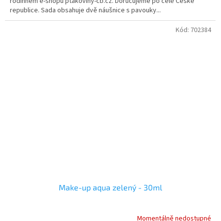
rodinném e-shopu ptakoviny-cb.cz. Doručujeme po celé České
republice. Sada obsahuje dvě náušnice s pavouky...
Kód:
702384
Make-up aqua zelený - 30ml
Momentálně nedostupné