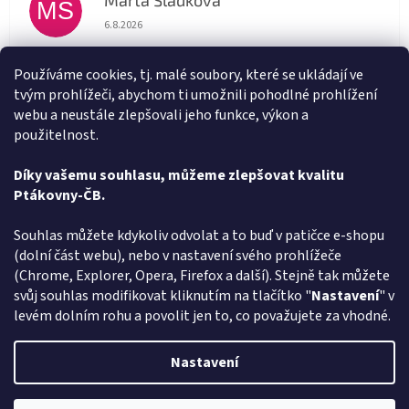
Marta Sládková
MS
Hodnocení obchodu je 5 z 5 hvězdiček.
6.8.2026
Rychlé doručení
Používáme cookies, tj. malé soubory, které se ukládají ve
tvým prohlížeči, abychom ti umožnili pohodlné prohlížení
Alena Trchova
AT
webu a neustále zlepšovali jeho funkce, výkon a
Hodnocení obchodu je 5 z 5 hvězdiček.
5.8.2026
použitelnost.
Vše v pořádku
Díky vašemu souhlasu, můžeme zlepšovat kvalitu
Ptákovny-ČB.
Zobrazit další hodnocení
Z
Souhlas můžete kdykoliv odvolat a to buď v patičce e-shopu
á
(dolní část webu), nebo v nastavení svého prohlížeče
Způsob ověřování recenzí
p
(Chrome, Explorer, Opera, Firefox a další). Stejně tak můžete
a
svůj souhlas modifikovat kliknutím na tlačítko "
Nastavení
" v
t
levém dolním rohu a povolit jen to, co považujete za vhodné.
í
Vytvořil Shoptet
Nastavení
Copyright 2026
Ptákoviny-CB
. Všechna práva vyhrazena.
Upravit