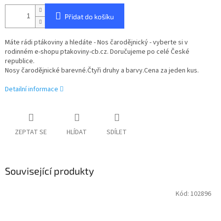
Přidat do košíku
Máte rádi ptákoviny a hledáte - Nos čarodějnický - vyberte si v
rodinném e-shopu ptakoviny-cb.cz. Doručujeme po celé České
republice.
Nosy čarodějnické barevné.Čtyři druhy a barvy.Cena za jeden kus.
Detailní informace
ZEPTAT SE
HLÍDAT
SDÍLET
Související produkty
Kód:
102896