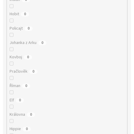
Hobit
0
Policajt
0
Johanka z Arku
0
Kovboj
0
Pračlověk
0
Říman
0
Elf
0
Královna
0
Hippie
0