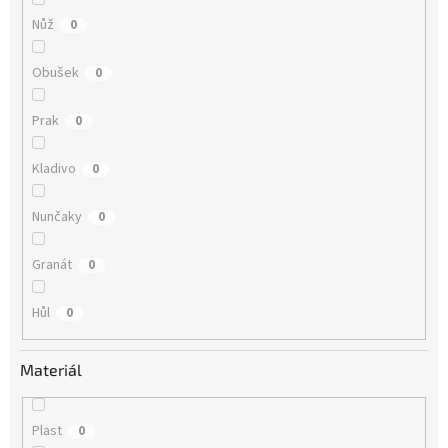
Nůž
0
Obušek
0
Prak
0
Kladivo
0
Nunčaky
0
Granát
0
Hůl
0
Materiál
Plast
0