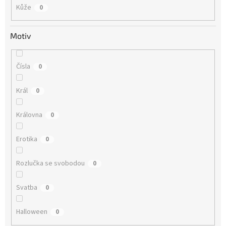
Kůže
0
Motiv
Čísla
0
Král
0
Královna
0
Erotika
0
Rozlučka se svobodou
0
Svatba
0
Halloween
0