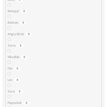
Netopýr
0
Batman
0
Angry Birds
0
Zorro
0
Vlkodlak
0
Páv
0
Lev
0
Sova
0
Papoušek
0