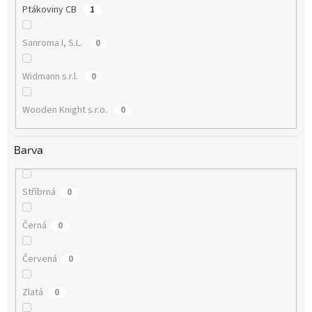
Ptákoviny CB
1
Sanroma I, S.L.
0
Widmann s.r.l.
0
Wooden Knight s.r.o.
0
Barva
Stříbrná
0
Černá
0
Červená
0
Zlatá
0