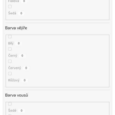
Fialová
0
Šedá
0
Barva vějíře
Bílý
0
Černý
0
Červený
0
Růžový
0
Barva vousů
Šedé
0