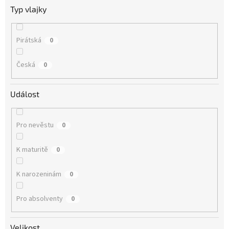
Typ vlajky
Pirátská
0
Česká
0
Událost
Pro nevěstu
0
K maturitě
0
K narozeninám
0
Pro absolventy
0
Velikost