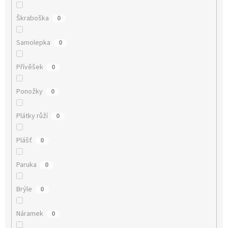
Škraboška
0
Samolepka
0
Přívěšek
0
Ponožky
0
Plátky růží
0
Plášť
0
Paruka
0
Brýle
0
Náramek
0