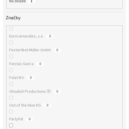
Na skladě
1
Značky
Eurocarnavales, s.a.
0
Festartikel-Müller GmbH
0
Fiestas Guirca
0
Folat B.V.
0
Ghoulish Productions Ⓡ
0
Out of the blue KG
0
PartyPal
0