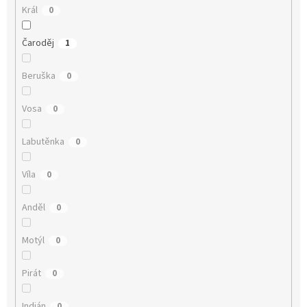
Král
0
Čaroděj
1
Beruška
0
Vosa
0
Labutěnka
0
Víla
0
Anděl
0
Motýl
0
Pirát
0
Indián
0