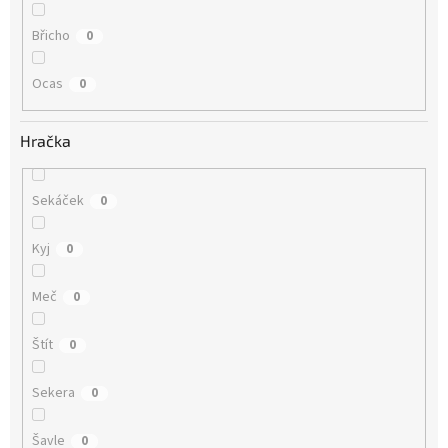
Břicho
0
Ocas
0
Hračka
Sekáček
0
Kyj
0
Meč
0
Štít
0
Sekera
0
Šavle
0