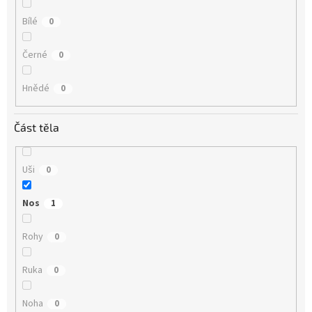
Bílé
0
Černé
0
Hnědé
0
Část těla
Uši
0
Nos
1
Rohy
0
Ruka
0
Noha
0