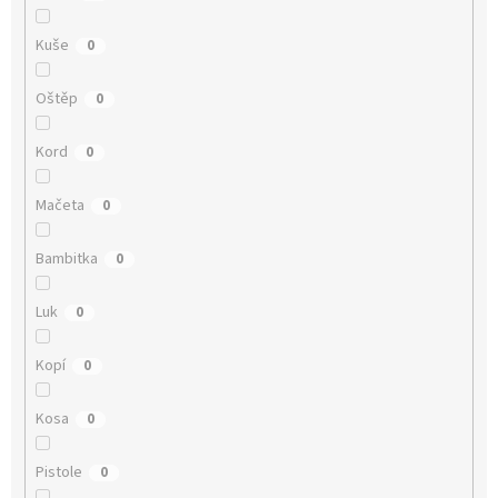
Kuše
0
Oštěp
0
Kord
0
Mačeta
0
Bambitka
0
Luk
0
Kopí
0
Kosa
0
Pistole
0