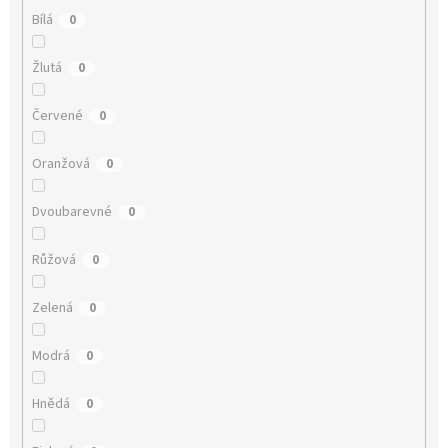
Bílá
0
Žlutá
0
Červené
0
Oranžová
0
Dvoubarevné
0
Růžová
0
Zelená
0
Modrá
0
Hnědá
0