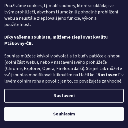
Používáme cookies, tj. malé soubory, které se ukládají ve
50 cm
0
tvým prohlížeči, abychom ti umožnili pohodlné prohlížení
webu a neustále zlepšovali jeho funkce, výkon a
49 cm
0
použitelnost.
45 cm
0
Díky vašemu souhlasu, můžeme zlepšovat kvalitu
Ptákovny-ČB.
62 cm
0
Souhlas můžete kdykoliv odvolat a to buď v patičce e-shopu
(dolní část webu), nebo v nastavení svého prohlížeče
25 cm
0
(Chrome, Explorer, Opera, Firefox a další). Stejně tak můžete
svůj souhlas modifikovat kliknutím na tlačítko "
Nastavení
" v
Velké
0
levém dolním rohu a povolit jen to, co považujete za vhodné.
21 cm
0
Nastavení
28 cm
0
Souhlasím
35 cm
0
Pozor změna otevírací dob: Po-Čt - od 13:00 do 17:00 Pátek Zavřeno