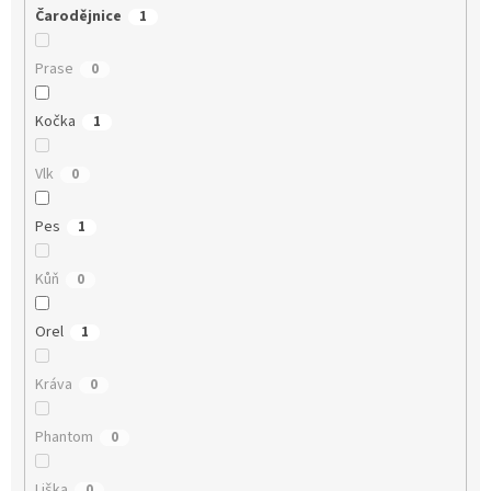
Čarodějnice
1
Prase
0
Kočka
1
Vlk
0
Pes
1
Kůň
0
Orel
1
Kráva
0
Phantom
0
Liška
0