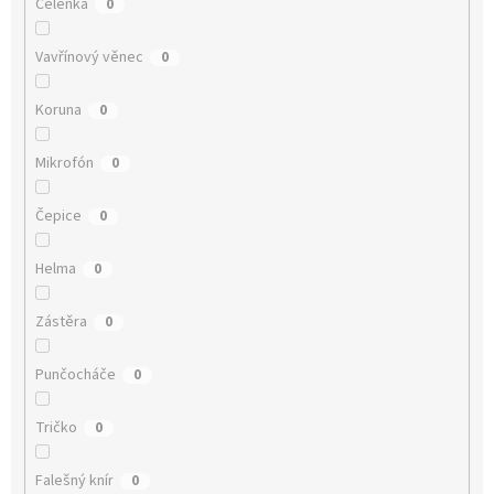
Čelenka
0
Vavřínový věnec
0
Koruna
0
Mikrofón
0
Čepice
0
Helma
0
Zástěra
0
Punčocháče
0
Tričko
0
Falešný knír
0