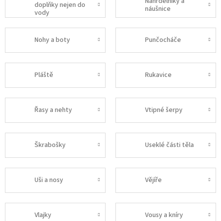
Náhrdelníky a
doplňky nejen do
náušnice
vody
Nohy a boty
Punčocháče
Pláště
Rukavice
Řasy a nehty
Vtipné šerpy
Škrabošky
Useklé části těla
Uši a nosy
Vějíře
Vlajky
Vousy a kníry