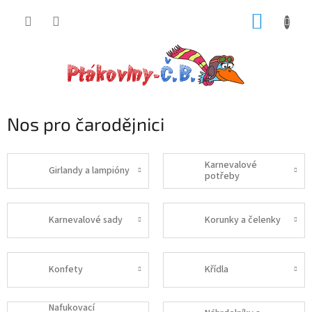
Přejít
NÁKUP
na
obsah
KOŠÍK
Nos pro čarodějnici
Karnevalové
Girlandy a lampióny
potřeby
Karnevalové sady
Korunky a čelenky
Konfety
Křídla
Nafukovací