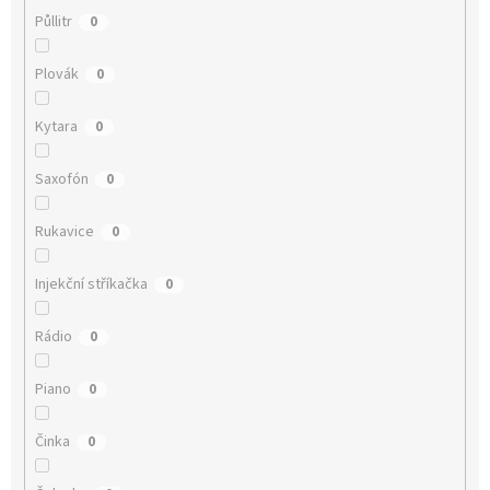
Půllitr
0
Plovák
0
Kytara
0
Saxofón
0
Rukavice
0
Injekční stříkačka
0
Rádio
0
Piano
0
Činka
0