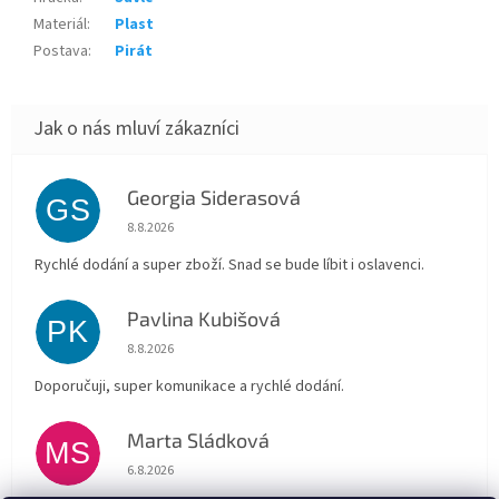
Materiál
:
Plast
Postava
:
Pirát
Georgia Siderasová
GS
Hodnocení obchodu je 5 z 5 hvězdiček.
8.8.2026
Rychlé dodání a super zboží. Snad se bude líbit i oslavenci.
Pavlina Kubišová
PK
Hodnocení obchodu je 5 z 5 hvězdiček.
8.8.2026
Doporučuji, super komunikace a rychlé dodání.
Marta Sládková
MS
Hodnocení obchodu je 5 z 5 hvězdiček.
6.8.2026