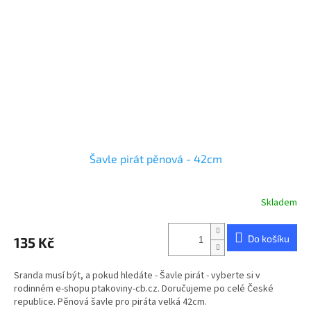
Šavle pirát pěnová - 42cm
Skladem
Do košíku
135 Kč
Sranda musí být, a pokud hledáte - Šavle pirát - vyberte si v
rodinném e-shopu ptakoviny-cb.cz. Doručujeme po celé České
republice. Pěnová šavle pro piráta velká 42cm.