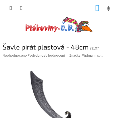
Přejít
NÁKUP
na
obsah
KOŠÍK
Šavle pirát plastová - 48cm
78197
Průměrné
Neohodnoceno
Podrobnosti hodnocení
Značka:
Widmann s.r.l.
hodnocení
produktu
je
0,0
z
5
hvězdiček.