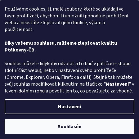
Rychlé doručení
Používáme cookies, tj. malé soubory, které se ukládají ve
tvým prohlížeči, abychom ti umožnili pohodlné prohlížení
Alena Trchova
AT
webu a neustále zlepšovali jeho funkce, výkon a
Hodnocení obchodu je 5 z 5 hvězdiček.
5.8.2026
použitelnost.
Vše v pořádku
Díky vašemu souhlasu, můžeme zlepšovat kvalitu
Ptákovny-ČB.
Zobrazit další hodnocení
Z
Souhlas můžete kdykoliv odvolat a to buď v patičce e-shopu
á
(dolní část webu), nebo v nastavení svého prohlížeče
Způsob ověřování recenzí
p
(Chrome, Explorer, Opera, Firefox a další). Stejně tak můžete
a
svůj souhlas modifikovat kliknutím na tlačítko "
Nastavení
" v
t
levém dolním rohu a povolit jen to, co považujete za vhodné.
í
Vytvořil Shoptet
Nastavení
Copyright 2026
Ptákoviny-CB
. Všechna práva vyhrazena.
Upravit
Souhlasím
nastavení cookies
Pozor změna otevírací dob: Po-Čt - od 13:00 do 17:00 Pátek Zavřeno