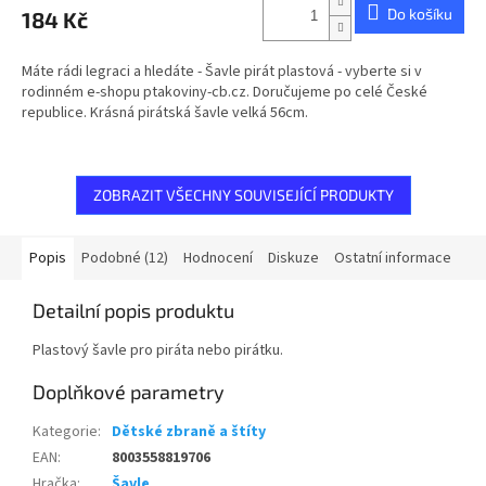
Do košíku
184 Kč
Máte rádi legraci a hledáte - Šavle pirát plastová - vyberte si v
rodinném e-shopu ptakoviny-cb.cz. Doručujeme po celé České
republice. Krásná pirátská šavle velká 56cm.
ZOBRAZIT VŠECHNY SOUVISEJÍCÍ PRODUKTY
Popis
Podobné (12)
Hodnocení
Diskuze
Ostatní informace
Detailní popis produktu
Plastový šavle pro piráta nebo pirátku.
Doplňkové parametry
Kategorie
:
Dětské zbraně a štíty
EAN
:
8003558819706
Hračka
:
Šavle