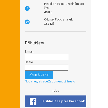
Medaile k 80. narozeninám pro
ženu
49 Kč
Odznak Policie na krk
159 Kč
Přihlášení
E-mail
Heslo
PŘIHLÁSIT SE
Nová registrace
Zapomenuté heslo
nebo
Přihlásit se přes Facebook