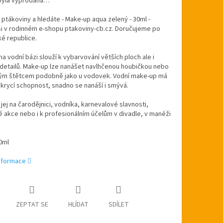
byla vyprodána…
 ptákoviny a hledáte - Make-up aqua zelený - 30ml -
si v rodinném e-shopu ptakoviny-cb.cz. Doručujeme po
é republice.
a vodní bázi slouží k vybarvování větších ploch ale i
detailů. Make-up lze nanášet navlhčenou houbičkou nebo
ým štětcem podobně jako u vodovek. Vodní make-up má
í krycí schopnost, snadno se nanáší i smývá.
 jej na čarodějnici, vodníka, karnevalové slavnosti,
 akce nebo i k profesionálním účelům v divadle, v manéži
0ml
informace
ZEPTAT SE
HLÍDAT
SDÍLET