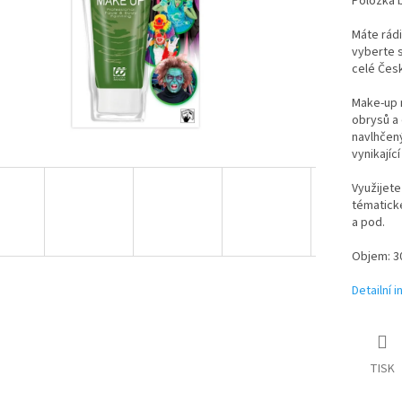
Položka 
Máte rádi
vyberte 
celé Česk
Make-up n
obrysů a 
navlhčen
vynikajíc
Využijete
tématické
a pod.
Objem: 3
Detailní 
TISK