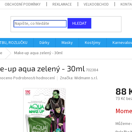
OBCHODNÍ PODMÍNKY
REKLAMACE
VELKOOBCHOD
KONTA
HLEDAT
ATBU, ROZLUČKU
Dárky
Masky
Kostýmy
Karnevalo
ce
Make-up aqua zelený - 30ml
e-up aqua zelený - 30ml
702384
né
noceno
Podrobnosti hodnocení
Značka:
Widmann s.r.l.
ní
88 
u
73 Kč be
Měrná
Momen
cena:
ek.
Můžeme d