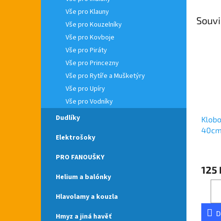
Vše pro Klauny
Souvi
Vše pro Kouzelníky
Vše pro Kovboje
Vše pro Piráty
Vše pro Princezny
Vše pro Rytíře a Mušketýry
Vše pro Upíry
Vše pro Vodníky
Dudlíky
Klobo
40c
Elektrošoky
PRO FANOUŠKY
125 
Helium a balónky
Hlavolamy a kouzla
D
Hmyz a jiná havěť