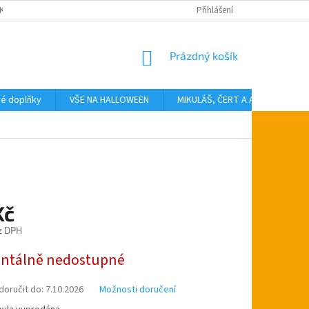
KTY
Přihlášení
NÁKUPNÍ
Prázdný košík
KOŠÍK
vé doplňky
VŠE NA HALLOWEEN
MIKULÁŠ, ČERT A ANDĚL
T
Kč
z DPH
tálně nedostupné
oručit do:
7.10.2026
Možnosti doručení