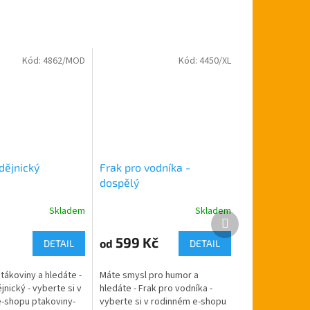
Kód:
4862/MOD
Kód:
4450/XL
dějnický
Frak pro vodníka -
dospělý
Skladem
Skladem
Průměrné
Další
hodnocení
produkt
produktu
599 Kč
od
DETAIL
DETAIL
je
5,0
tákoviny a hledáte -
Máte smysl pro humor a
z
nický - vyberte si v
hledáte - Frak pro vodníka -
5
-shopu ptakoviny-
vyberte si v rodinném e-shopu
hvězdiček.