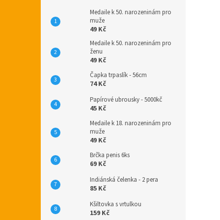
Medaile k 50. narozeninám pro
muže
49 Kč
Medaile k 50. narozeninám pro
ženu
49 Kč
Čapka trpaslík - 56cm
74 Kč
Papírové ubrousky - 5000kč
45 Kč
Medaile k 18. narozeninám pro
muže
49 Kč
Brčka penis 6ks
69 Kč
Indiánská čelenka - 2 pera
85 Kč
Kšiltovka s vrtulkou
159 Kč