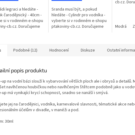
cb.cz. Dor
České repu
ádi legraci a hledáte -
Sranda musí být, a pokud
čarodějnic
k čarodějnický - 40cm -
hledáte - Cylindr pro vodníka -
druhy a...
e si v rodinném e-shopu
vyberte si v rodinném e-shopu
iny-cb.cz. Doručujeme
ptakoviny-cb.cz. Doručujeme
Modrá
Z
é České republice.
po celé České republice.
jnický klobouk se
Klobouk s pentlí a květinou na...
..
s
Podobné (12)
Hodnocení
Diskuze
Ostatní inform
ailní popis produktu
up na vodní bázi slouží k vybarvování větších ploch ale i obrysů a detailů.
šet navlhčenou houbičkou nebo navlhčeným štětcem podobně jako u vodo
-up má vynikající krycí schopnost, snadno se nanáší i smývá.
jete jej na čarodějnici, vodníka, karnevalové slavnosti, tématické akce nebo
esionálním účelům v divadle, v manéži a pod.
m: 30ml