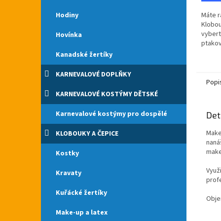
Hodiny
Máte r
Klobou
vybert
Hovínka
ptakov
po cel
Kanadské žertíky
Čarodě
zlatým.
KARNEVALOVÉ DOPLŇKY
Popi
KARNEVALOVÉ KOSTÝMY DĚTSKÉ
Karnevalové kostýmy pro dospělé
Det
Make-
KLOBOUKY A ČEPICE
naná
make
Kostky
Využi
Kravaty
prof
Kuřácké žertíky
Obje
Make-up a latex