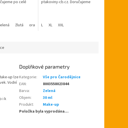
učujeme po celé
ptakoviny-cb.cz. Doručujeme
blice. Nosy
po celé České republice.
ké barevné.Čtyři
Zelený frak na vodníka.
Doporučujeme s...
elená
žlutá
oranžová
L
XL
XXL
ace
Doplňkové parametry
 Make-up lze
Kategorie
:
Vše pro Čarodějnice
vek. Vodní
EAN
:
8003558023844
Barva
:
Zelená
Objem
:
30 ml
 i k
Produkt
:
Make-up
Položka byla vyprodána…