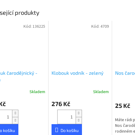
sející produkty
Kód:
136225
Kód:
4709
uk čarodějnický -
Klobouk vodník - zelený
Nos čaro
m
Skladem
Skladem
Průměrné
Průměrné
hodnocení
hodnocení
Kč
276 Kč
produktu
produktu
25 Kč
je
je
5,0
5,0
Máte rádi p
z
z
Nos čaroděj
5
5
o košíku
Do košíku
rodinném e
hvězdiček.
hvězdiček.