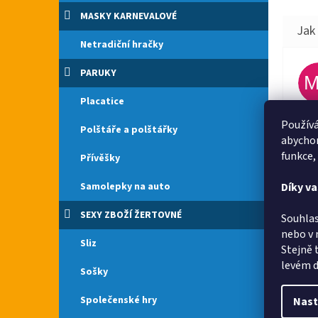
MASKY KARNEVALOVÉ
Netradiční hračky
PARUKY
Placatice
Rych
Používá
Polštáře a polštářky
abychom
funkce,
Přívěšky
Díky v
Samolepky na auto
Rych
SEXY ZBOŽÍ ŽERTOVNÉ
Souhlas
nebo v 
Sliz
Stejně 
levém d
Sošky
Společenské hry
Nast