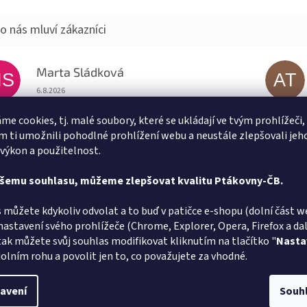
Marta Sládková
MS
AT
Hodnocení obchodu je 5 z 5 hvězdiček.
6.8.2026
lé doručení
Vše v poř
me cookies, tj. malé soubory, které se ukládají ve tvým prohlížeči,
 ti umožnili pohodlné prohlížení webu a neustále zlepšovali jeh
Jiří Zalaba
 výkon a použitelnost.
JZ
L
Hodnocení obchodu je 5 z 5 hvězdiček.
1.8.2026
ašemu souhlasu, můžeme zlepšovat kvalitu Ptákovny-ČB.
lé dodání zboží super
Velmi rych
 můžete kdykoliv odvolat a to buď v patičce e-shopu (dolní část w
nastavení svého prohlížeče (Chrome, Explorer, Opera, Firefox a dalš
tak můžete svůj souhlas modifikovat kliknutím na tlačítko "
Nasta
olním rohu a povolit jen to, co považujete za vhodné.
avení
Souh