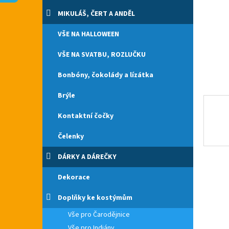
n
e
MIKULÁŠ, ČERT A ANDĚL
l
VŠE NA HALLOWEEN
VŠE NA SVATBU, ROZLUČKU
Bonbóny, čokolády a lízátka
Brýle
Kontaktní čočky
Čelenky
DÁRKY A DÁREČKY
Dekorace
Doplňky ke kostýmům
Vše pro Čarodějnice
Vše pro Indiány