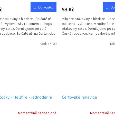
Do košíku
Do
č
53 Kč
te ptákoviny a hledáte - Špičaté uši
Milujete ptákoviny a hledáte - Čer
é - vyberte si v rodinném e-shopu
pastelka - vyberte si v rodinném 
iny-cb.cz. Doručujeme po celé
ptakoviny-cb.cz. Doručujeme po c
republice. Špičaté uši na čerta nebo
České republice. Karnevalová pas
..
červená. Obsahuje 2,3g.
Kód:
47100
Kó
čočky - Hellfire - jednodenní
Čertovské rukavice
Momentálně nedostupné
Momentálně ne