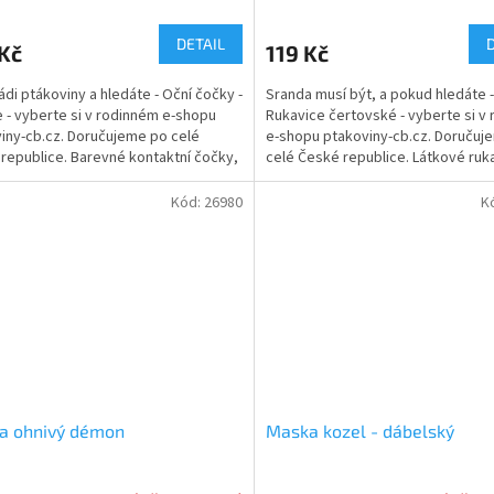
DETAIL
Kč
119 Kč
ádi ptákoviny a hledáte - Oční čočky -
Sranda musí být, a pokud hledáte -
re - vyberte si v rodinném e-shopu
Rukavice čertovské - vyberte si v
iny-cb.cz. Doručujeme po celé
e-shopu ptakoviny-cb.cz. Doručuj
republice. Barevné kontaktní čočky,
celé České republice. Látkové ruk
...
chlupy délka 25cm....
Kód:
26980
K
a ohnivý démon
Maska kozel - dábelský