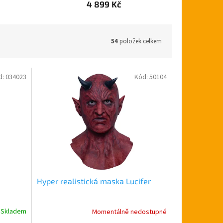
4 899 Kč
54
položek celkem
d:
034023
Kód:
50104
Hyper realistická maska Lucifer
Skladem
Momentálně nedostupné