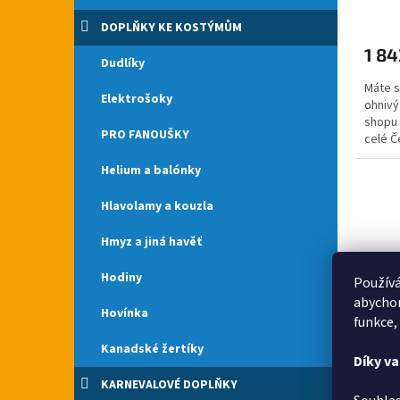
DOPLŇKY KE KOSTÝMŮM
1 84
Dudlíky
Máte s
Elektrošoky
ohnivý
shopu 
PRO FANOUŠKY
celé Č
vyrobil
Helium a balónky
Hlavolamy a kouzla
Hmyz a jiná havěť
Hodiny
Používá
abychom
Hovínka
funkce,
Kanadské žertíky
Díky v
Kostý
KARNEVALOVÉ DOPLŇKY