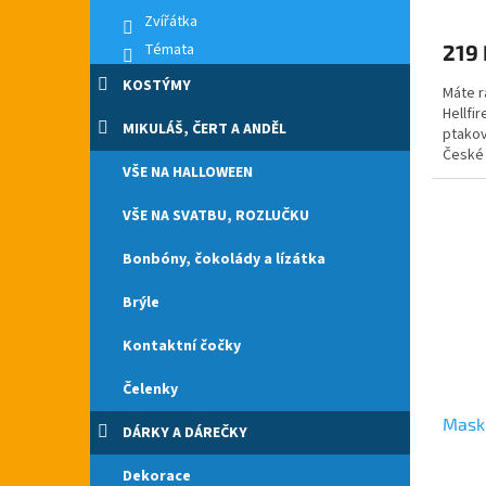
Zvířátka
Témata
219 
KOSTÝMY
Máte r
Hellfi
MIKULÁŠ, ČERT A ANDĚL
ptakov
České 
VŠE NA HALLOWEEN
slouží k
VŠE NA SVATBU, ROZLUČKU
Bonbóny, čokolády a lízátka
Brýle
Kontaktní čočky
Čelenky
Mask
DÁRKY A DÁREČKY
Dekorace