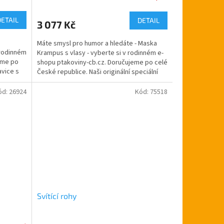
hodnocení
produktu
DETAIL
DETAIL
3 077 Kč
je
5,0
Máte smysl pro humor a hledáte - Maska
z
 rodinném
Krampus s vlasy - vyberte si v rodinném e-
5
eme po
shopu ptakoviny-cb.cz. Doručujeme po celé
hvězdiček.
avice s
České republice. Naši originální speciální
maska...
ód:
26924
Kód:
75518
Svítící rohy