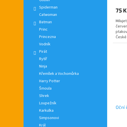
Goblin
Spiderman
75 K
Catwoman
Miluje
Batman
červen
Princ
ptakov
Princezna
České 
elfa se.
Vodník
Pirát
Rytíř
Ninja
Křemílek a Vochomůrka
Harry Potter
Šmoula
Shrek
Loupežník
Oční 
Karkulka
Simpsonovi
Král