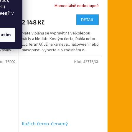
ebu),
dostupné
Momentálně nedostupné
í).
vení
" v
DETAIL
DETAIL
2 148 Kč
ledáte
Máte v plánu se vypravit na velkolepou
lasím
? Ať už
párty a hledáte Kostým čerta, Ďábla nebo
pust -
Lucifera? Ať už na karneval, halloween nebo
koviny-
masopust - vyberte si v rodinném e-
shopu...
ód:
76002
Kód:
42776/XL
Kožich černo-červený