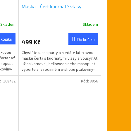
Maska - Čert kudrnaté vlasy
Skladem
Skladem
Průměrné
hodnocení
produktu
 košíku
Do košíku
499 Kč
je
5,0
texovou
Chystáte se na párty a hledáte latexovou
z
čerta? Ať
masku čerta s kudrnatými vlasy a vousy? Ať
5
asopust -
už na karneval, helloween nebo masopust -
hvězdiček.
koviny-
vyberte si v rodinném e-shopu ptakoviny-
cb.cz....
d:
108432
Kód:
8856