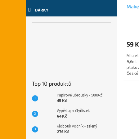
Make-
DÁRKY
59 K
Miluje
9,6ml.
ptakov
České 
druhy 
Top 10 produktů
Papírové ubrousky - 5000kč
45 Kč
Vypěstuj si čtyřlístek
64 Kč
Klobouk vodník - zelený
276 Kč