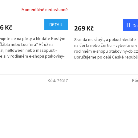
Momentálně nedostupné
Průměrné
hodnocení
produktu
DETAIL
Do
6 Kč
269 Kč
je
5,0
vujete se na párty a hledáte Kostým
Sranda musí být, a pokud hledáte 
z
 Ďábla nebo Lucifera? Ať už na
na čerta nebo čertici - vyberte si v
5
al, helloween nebo masopust -
rodinném e-shopu ptakoviny-cb.cz
hvězdiček.
e si v rodinném e-shopu ptakoviny-
Doručujeme po celé České republi
 Doručujeme po...
Paruka na čerta nebo...
Kód:
74057
Kó