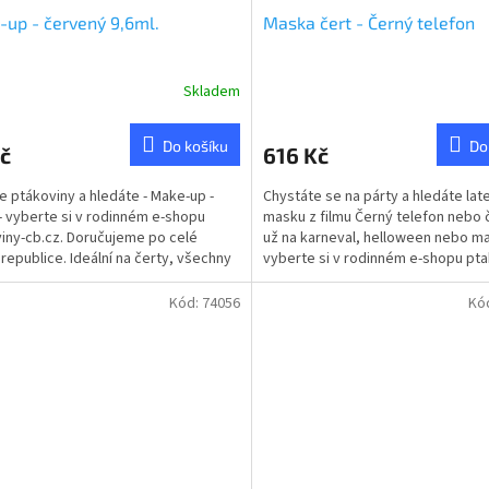
up - červený 9,6ml.
Maska čert - Černý telefon
Skladem
Do košíku
Do
č
616 Kč
te ptákoviny a hledáte - Make-up -
Chystáte se na párty a hledáte la
 - vyberte si v rodinném e-shopu
masku z filmu Černý telefon nebo 
iny-cb.cz. Doručujeme po celé
už na karneval, helloween nebo m
republice. Ideální na čerty, všechny
vyberte si v rodinném e-shopu pta
karnevalů...
cb.cz....
Kód:
74056
Kó