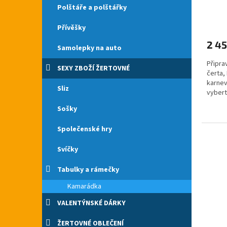
Polštáře a polštářky
Přívěšky
2 45
Samolepky na auto
Připra
SEXY ZBOŽÍ ŽERTOVNÉ
čerta,
karnev
Sliz
vybert
cb.cz.
Sošky
Společenské hry
Svíčky
Tabulky a rámečky
Kamarádka
VALENTÝNSKÉ DÁRKY
ŽERTOVNÉ OBLEČENÍ