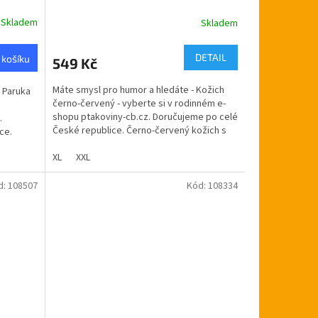
Skladem
Skladem
DETAIL
 košíku
549 Kč
Máte smysl pro humor a hledáte - Kožich
- Paruka
černo-červený - vyberte si v rodinném e-
shopu ptakoviny-cb.cz. Doručujeme po celé
.
České republice. Černo-červený kožich s
ce.
chlupem...
XL
XXL
d:
108507
Kód:
108334