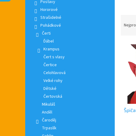
n
Postavy
e
Hororové
l
Ř
Strašidelné
a
Nejpro
Pohádkové
z
Čerti
e
Ďábel
V
n
Krampus
ý
í
Čert s vlasy
p
p
i
r
Čertice
s
o
Celohlavová
p
d
Velké rohy
r
u
Dětské
o
k
Čertovská
d
t
u
ů
Mikuláš
Špiča
k
Anděl
t
Čaroděj
ů
Trpaslík