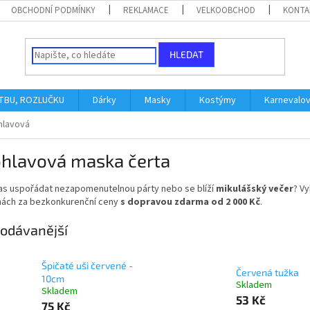
OBCHODNÍ PODMÍNKY
REKLAMACE
VELKOOBCHOD
KONTA
HLEDAT
ATBU, ROZLUČKU
Dárky
Masky
Kostýmy
Karnevalo
hlavová
ohlavová maska čerta
čas uspořádat nezapomenutelnou párty nebo se blíží
mikulášský večer
? Vy
nách za bezkonkurenční ceny
s dopravou zdarma od 2 000 Kč
.
odávanější
Špičaté uši červené -
Červená tužka
10cm
Skladem
Skladem
53 Kč
75 Kč