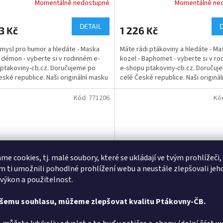
Momentálně nedostupné
Momentálně ne
Průměrné
hodnocení
produktu
DETAIL
3 Kč
1 226 Kč
je
5,0
mysl pro humor a hledáte - Maska
Máte rádi ptákoviny a hledáte - Ma
z
 démon - vyberte si v rodinném e-
kozel - Baphomet - vyberte si v r
5
ptakoviny-cb.cz. Doručujeme po
e-shopu ptakoviny-cb.cz. Doručuj
hvězdiček.
eské republice. Naši originální masku
celé České republice. Naši originá
 ručně...
vyrobil ručně...
Kód:
771206
Kó
me cookies, tj. malé soubory, které se ukládají ve tvým prohlížeči,
 ti umožnili pohodlné prohlížení webu a neustále zlepšovali jeh
 výkon a použitelnost.
ašemu souhlasu, můžeme zlepšovat kvalitu Ptákovny-ČB.
m čerta s vlasy a rohy
Kostým čerta s rohy