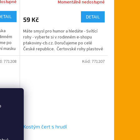
dostupné
Momentálně nedostupné
DETAIL
DETAIL
59 Kč
ska
Máte smysl pro humor a hledáte - Svítící
odinném
rohy - vyberte si v rodinném e-shopu
eme po
ptakoviny-cb.cz. Doručujeme po celé
lní masku
České republice. Čertovské rohy plastové
-...
d:
771208
Kód:
771207
o
Kostým čert s hrudí