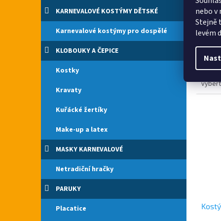
Souhlas
nebo v 
KARNEVALOVÉ KOSTÝMY DĚTSKÉ
Stejně 
Karnevalové kostýmy pro dospělé
levém d
2 03
KLOBOUKY A ČEPICE
Připra
Nast
čerta,
Kostky
karnev
vybert
Kravaty
cb.cz.
Kuřácké žertíky
Make-up a latex
MASKY KARNEVALOVÉ
Netradiční hračky
PARUKY
Kostý
Placatice