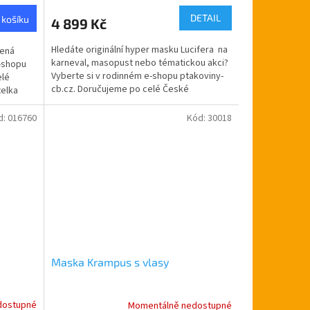
DETAIL
 košíku
4 899 Kč
Hledáte originální hyper masku Lucifera na
vená
karneval, masopust nebo tématickou akci?
e-shopu
Vyberte si v rodinném e-shopu ptakoviny-
elé
cb.cz. Doručujeme po celé České
telka
republice....
d:
016760
Kód:
30018
Maska Krampus s vlasy
dostupné
Momentálně nedostupné
Průměrné