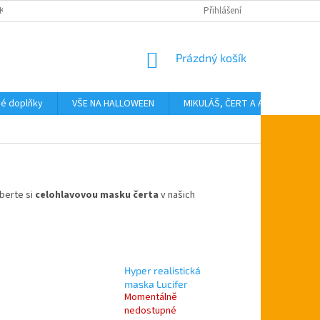
KTY
Přihlášení
NÁKUPNÍ
Prázdný košík
KOŠÍK
vé doplňky
VŠE NA HALLOWEEN
MIKULÁŠ, ČERT A ANDĚL
T
berte si
celohlavovou masku čerta
v našich
Hyper realistická
maska Lucifer
Momentálně
nedostupné