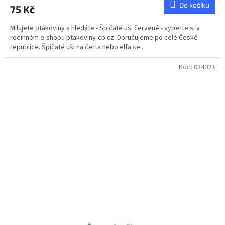
Do košíku
75 Kč
Milujete ptákoviny a hledáte - Špičaté uši červené - vyberte si v
rodinném e-shopu ptakoviny-cb.cz. Doručujeme po celé České
republice. Špičaté uši na čerta nebo elfa se...
Kód:
034023