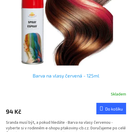
u
s
k
p
t
r
ů
o
d
u
k
t
ů
Barva na vlasy červená - 125ml
Skladem
Do košíku
94 Kč
Sranda musí být, a pokud hledáte - Barva na vlasy červenou -
vyberte si v rodinném e-shopu ptakoviny-cb.cz. Doručujeme po celé