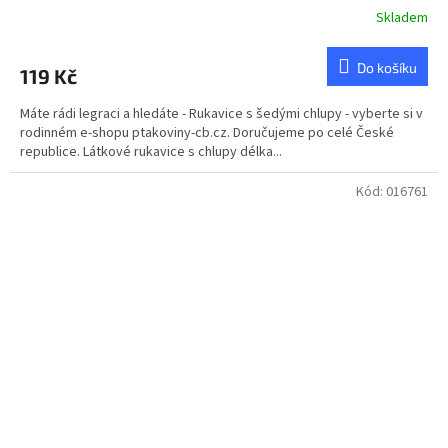
Skladem
Do košíku
119 Kč
Máte rádi legraci a hledáte - Rukavice s šedými chlupy - vyberte si v
rodinném e-shopu ptakoviny-cb.cz. Doručujeme po celé České
republice. Látkové rukavice s chlupy délka...
Kód:
016761