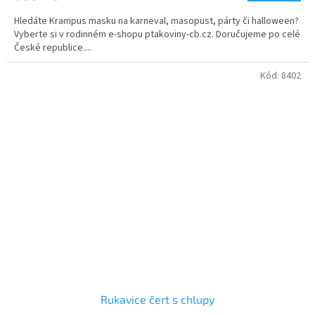
5,0
Hledáte Krampus masku na karneval, masopust, párty či halloween?
z
Vyberte si v rodinném e-shopu ptakoviny-cb.cz. Doručujeme po celé
5
České republice....
hvězdiček.
Kód:
8402
Rukavice čert s chlupy