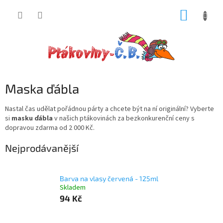
Přejít
NÁKUP
na
obsah
KOŠÍK
Maska ďábla
Nastal čas udělat pořádnou párty a chcete být na ní originální? Vyberte
si
masku ďábla
v našich ptákovinách za bezkonkurenční ceny s
dopravou zdarma od 2 000 Kč.
Nejprodávanější
Barva na vlasy červená - 125ml
Skladem
94 Kč