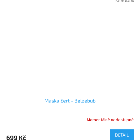
Kód:
8404
Maska čert - Belzebub
Momentálně nedostupné
Průměrné
hodnocení
produktu
DETAIL
699 Kč
je