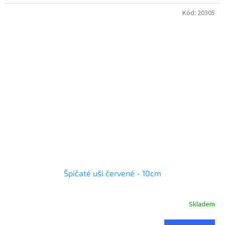
Kód:
20305
Špičaté uši červené - 10cm
Skladem