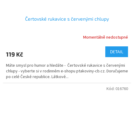
Čertovské rukavice s červenými chlupy
Momentálně nedostupné
Průměrné
hodnocení
produktu
DETAIL
119 Kč
je
5,0
Máte smysl pro humor a hledáte - Čertovské rukavice s červenými
z
chlupy - vyberte si v rodinném e-shopu ptakoviny-cb.cz. Doručujeme
5
po celé České republice. Látkové...
hvězdiček.
Kód:
016760