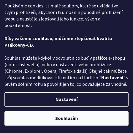
Kostým čerta s vlasy a rohy
Používáme cookies, tj. malé soubory, které se ukládají ve
tvým prohlížeči, abychom ti umožnili pohodlné prohlížení
webu a neustále zlepšovali jeho funkce, výkon a
Momentálně nedostupné
použitelnost.
DETAIL
2 035 Kč
Díky vašemu souhlasu, můžeme zlepšovat kvalitu
Ptákovny-ČB.
Připravujete se na párty a hledáte Kostým čerta, Ďábla nebo
Lucifera? Ať už na karneval, helloween nebo masopust - vyberte si v
Souhlas můžete kdykoliv odvolat a to buď v patičce e-shopu
rodinném e-shopu ptakoviny-cb.cz. Doručujeme po...
(dolní část webu), nebo v nastavení svého prohlížeče
(Chrome, Explorer, Opera, Firefox a další). Stejně tak můžete
Kód:
771208
svůj souhlas modifikovat kliknutím na tlačítko "
Nastavení
" v
levém dolním rohu a povolit jen to, co považujete za vhodné.
Nastavení
Souhlasím
Pozor změna otevírací dob: Po-Čt - od 13:00 do 17:00 Pátek Zavřeno