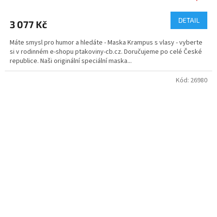
hodnocení
produktu
DETAIL
3 077 Kč
je
5,0
Máte smysl pro humor a hledáte - Maska Krampus s vlasy - vyberte
z
si v rodinném e-shopu ptakoviny-cb.cz. Doručujeme po celé České
5
republice. Naši originální speciální maska...
hvězdiček.
Kód:
26980