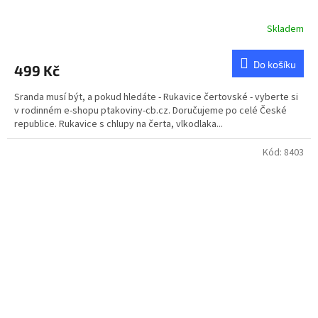
Skladem
Průměrné
hodnocení
produktu
Do košíku
499 Kč
je
5,0
Sranda musí být, a pokud hledáte - Rukavice čertovské - vyberte si
z
v rodinném e-shopu ptakoviny-cb.cz. Doručujeme po celé České
5
republice. Rukavice s chlupy na čerta, vlkodlaka...
hvězdiček.
Kód:
8403