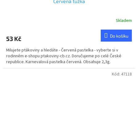
Červená tužka
Skladem
Do košíku
53 Kč
Milujete ptákoviny a hledáte - Červená pastelka - vyberte si v
rodinném e-shopu ptakoviny-cb.cz. Doručujeme po celé České
republice. Karnevalová pastelka červená. Obsahuje 2,3g.
Kód:
47118