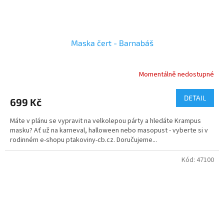
Maska čert - Barnabáš
Momentálně nedostupné
Průměrné
hodnocení
produktu
DETAIL
699 Kč
je
5,0
Máte v plánu se vypravit na velkolepou párty a hledáte Krampus
z
masku? Ať už na karneval, halloween nebo masopust - vyberte si v
5
rodinném e-shopu ptakoviny-cb.cz. Doručujeme...
hvězdiček.
Kód:
47100