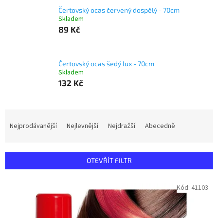
Čertovský ocas červený dospělý - 70cm
Skladem
89 Kč
Čertovský ocas šedý lux - 70cm
Skladem
132 Kč
Ř
a
Nejprodávanější
Nejlevnější
Nejdražší
Abecedně
z
e
n
OTEVŘÍT FILTR
í
p
V
Kód:
41103
r
ý
o
p
d
i