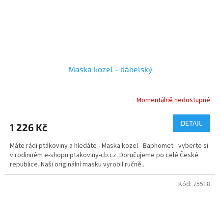
Maska kozel - dábelský
Momentálně nedostupné
Průměrné
hodnocení
produktu
DETAIL
1 226 Kč
je
5,0
Máte rádi ptákoviny a hledáte - Maska kozel - Baphomet - vyberte si
z
v rodinném e-shopu ptakoviny-cb.cz. Doručujeme po celé České
5
republice. Naši originální masku vyrobil ručně...
hvězdiček.
Kód:
75518