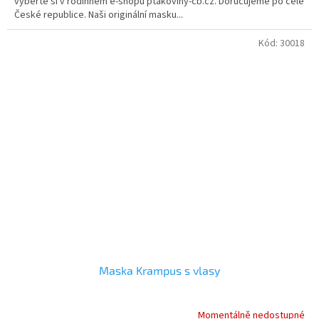
vyberte si v rodinném e-shopu ptakoviny-cb.cz. Doručujeme po celé
České republice. Naši originální masku...
Kód:
30018
Maska Krampus s vlasy
Momentálně nedostupné
Průměrné